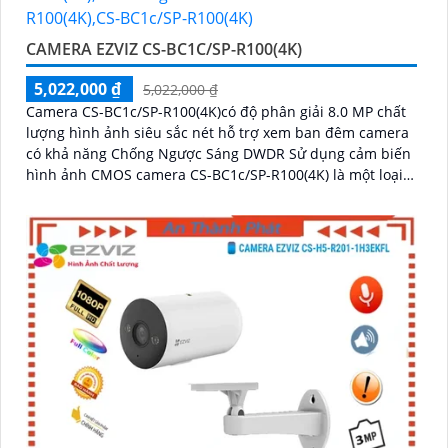
CAMERA EZVIZ CS-BC1C/SP-R100(4K)
5,022,000 ₫
5,022,000 ₫
Camera CS-BC1c/SP-R100(4K)có độ phân giải 8.0 MP chất
lượng hình ảnh siêu sắc nét hỗ trợ xem ban đêm camera
có khả năng Chống Ngược Sáng DWDR Sử dụng cảm biến
hình ảnh CMOS camera CS-BC1c/SP-R100(4K) là một loại
camera giá rẻ với khả năng lưu trữ dữ liệu lên đến 512GB
thông qua khe thẻ nhớ