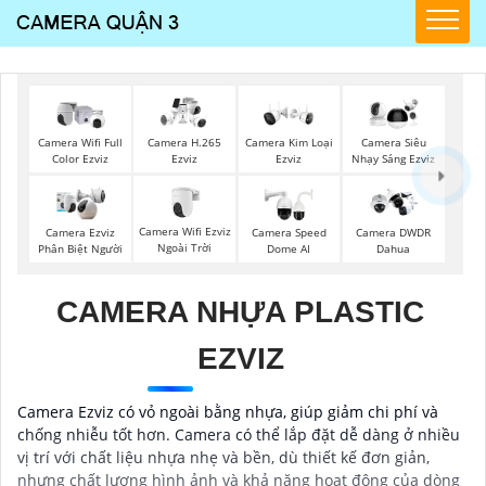
Camera Wifi Full
Camera H.265
Camera Kim Loại
Camera Siêu
Color Ezviz
Ezviz
Ezviz
Nhạy Sáng Ezviz
Camera Wifi Ezviz
Camera Ezviz
Camera Speed
Camera DWDR
Ngoài Trời
Phân Biệt Người
Dome AI
Dahua
CAMERA NHỰA PLASTIC
EZVIZ
Camera Ezviz có vỏ ngoài bằng nhựa, giúp giảm chi phí và
chống nhiễu tốt hơn. Camera có thể lắp đặt dễ dàng ở nhiều
vị trí với chất liệu nhựa nhẹ và bền, dù thiết kế đơn giản,
nhưng chất lượng hình ảnh và khả năng hoạt động của dòng