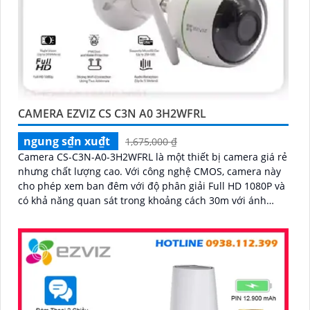
CAMERA EZVIZ CS C3N A0 3H2WFRL
ngung s₫n xu₫t
1,675,000 ₫
Camera CS-C3N-A0-3H2WFRL là một thiết bị camera giá rẻ
nhưng chất lượng cao. Với công nghệ CMOS, camera này
cho phép xem ban đêm với độ phân giải Full HD 1080P và
có khả năng quan sát trong khoảng cách 30m với ánh
sáng hồng ngoại