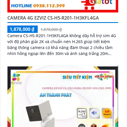
CAMERA 4G EZVIZ CS-H5-R201-1H3KFL4GA
1,878,000 ₫
1,878,000 ₫
Camera CS-H5-R201-1H3KFL4GA không dây hỗ trợ sim 4G
với độ phân giải 2K và chuẩn nén H.265 giúp tiết kiệm
băng thông camera có khả năng đàm thoại 2 chiều tầm
nhìn hồng ngoại lên đến 30m và ánh sáng trắng 20m
quan sát rõ ràng cả ngày lẫn đêm với chuẩn IP67 camera
còn tích hợp tính năng phát hiện thông minh và cảnh báo
bằng còi và đèn chớp phù hợp cho công trình kho hàng,
nhà xưởng công trình