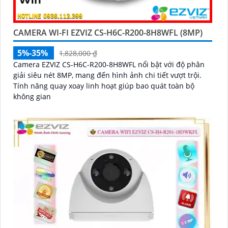
CAMERA WI-FI EZVIZ CS-H6C-R200-8H8WFL (8MP)
5%-35%
1,828,000 ₫
Camera EZVIZ CS-H6C-R200-8H8WFL nổi bật với độ phân
giải siêu nét 8MP, mang đến hình ảnh chi tiết vượt trội.
Tính năng quay xoay linh hoạt giúp bao quát toàn bộ
không gian