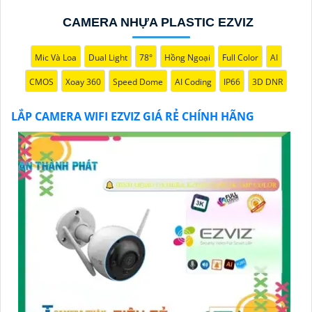
Hy vọng đoạn văn trên sẽ giúp bạn trong việc giới
thiệu sản phẩm Camera Wifi Ezviz.
CAMERA NHỰA PLASTIC EZVIZ
Mic Và Loa
Dual Light
78°
Hồng Ngoại
Full Color
AI
CMOS
Xoay 360
Speed Dome
AI Coding
IP66
3D DNR
LẮP CAMERA WIFI EZVIZ GIÁ RẺ CHÍNH HÃNG
'