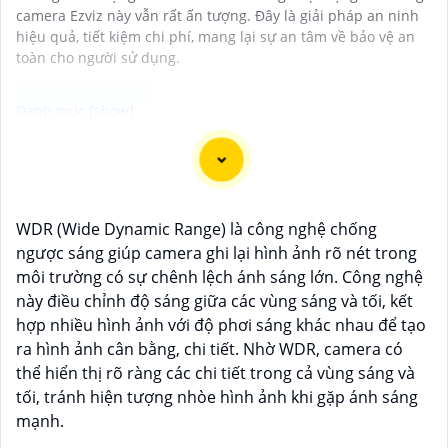
camera Ezviz này vẫn rất ấn tượng. Đây là giải pháp an ninh
hiệu quả, tiết kiệm chi phí, mang lại sự an tâm về bảo vệ an
toàn cho người sử dụng.
"Bạn đang tìm kiếm một giải pháp an ninh hiệu quả và
tiết kiệm? Hãy khám phá Camera Wifi Ezviz - dòng sản
phẩm chính hãng với mức giá rất hấp dẫn. Với thiết kế
WDR (Wide Dynamic Range) là công nghệ chống
hiện đại, dễ dàng lắp đặt và kết nối thông minh qua
ngược sáng giúp camera ghi lại hình ảnh rõ nét trong
Wifi, Camera Wifi Ezviz sẽ giúp bạn giám sát ngôi nhà
môi trường có sự chênh lệch ánh sáng lớn. Công nghệ
hoặc văn phòng mọi lúc mọi nơi chỉ bằng một chiếc
này điều chỉnh độ sáng giữa các vùng sáng và tối, kết
điện thoại thông minh.
hợp nhiều hình ảnh với độ phơi sáng khác nhau để tạo
Không chỉ vậy, sản phẩm cũng mang lại chất lượng
ra hình ảnh cân bằng, chi tiết. Nhờ WDR, camera có
hình ảnh sắc nét và độ phân giải cao, cho phép bạn
thể hiển thị rõ ràng các chi tiết trong cả vùng sáng và
theo dõi mọi hoạt động một cách dễ dàng. Đừng bỏ lỡ
tối, tránh hiện tượng nhòe hình ảnh khi gặp ánh sáng
cơ hội sở hữu Camera Wifi Ezviz giá rẻ chính hãng để
mạnh.
bảo vệ tài sản và gia đình của bạn ngay hôm nay!"