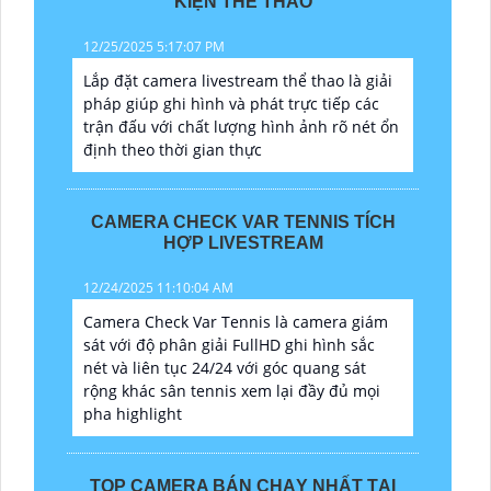
KIỆN THỂ THAO
12/25/2025 5:17:07 PM
Lắp đặt camera livestream thể thao là giải
pháp giúp ghi hình và phát trực tiếp các
trận đấu với chất lượng hình ảnh rõ nét ổn
định theo thời gian thực
CAMERA CHECK VAR TENNIS TÍCH
HỢP LIVESTREAM
12/24/2025 11:10:04 AM
Camera Check Var Tennis là camera giám
sát với độ phân giải FullHD ghi hình sắc
nét và liên tục 24/24 với góc quang sát
rộng khác sân tennis xem lại đầy đủ mọi
pha highlight
TOP CAMERA BÁN CHẠY NHẤT TẠI