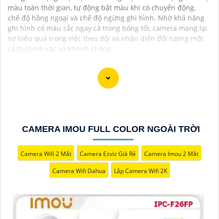
màu toàn thời gian, tự động bật màu khi có chuyển động,
chế độ hồng ngoại và chế độ ngừng ghi hình. Nhờ khả năng
ghi hình có màu sắc ngay cả trong bóng tối, camera mang lại
sự hiệu quả trong việc theo dõi và nhận diện đối tượng một
cách chính xác và nhanh chóng.
CAMERA IMOU FULL COLOR NGOÀI TRỜI
Camera Wifi 2 Mắt
Camera Ezviz Giá Rẻ
Camera Imou 2 Mắt
Camera Wifi Dahua
Lắp Camera Wifi 2K