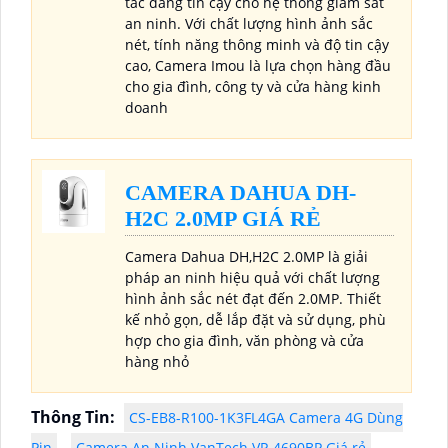
tác đáng tin cậy cho hệ thống giám sát
an ninh. Với chất lượng hình ảnh sắc
nét, tính năng thông minh và độ tin cậy
cao, Camera Imou là lựa chọn hàng đầu
cho gia đình, công ty và cửa hàng kinh
doanh
CAMERA DAHUA DH-
H2C 2.0MP GIÁ RẺ
Camera Dahua DH,H2C 2.0MP là giải
pháp an ninh hiệu quả với chất lượng
hình ảnh sắc nét đạt đến 2.0MP. Thiết
kế nhỏ gọn, dễ lắp đặt và sử dụng, phù
hợp cho gia đình, văn phòng và cửa
hàng nhỏ
Thông Tin:
CS-EB8-R100-1K3FL4GA Camera 4G Dùng
Pin
Camera An Ninh VanTech VP-4690BP Giá rẻ