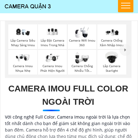
Lắp Đặt Camera
Lắp Camera Siêu
Camera Wifi Imou
Camera Chống
Imou Trong Nhà
Nhạy Sáng Imou
360
Xâm Nhập Imou
Camera Imou
Camera Imou
Camera Chống
Lắp Camera
Nhụa Nhẹ
Phát Hiện Người
Nhiễu Tốt
Starlight
Vantech
CAMERA IMOU FULL COLOR
NGOÀI TRỜI
Với công nghệ Full Color, Camera Imou ngoài trời là lựa chọn
tốt nhất dành cho bạn để giám sát không gian ngoài trời vào
ban đêm. Camera hỗ trợ đến 4 chế độ ghi hình, giúp người
dùng chủ động chọn lựa theo từng mục đích sử dụng: chế độ