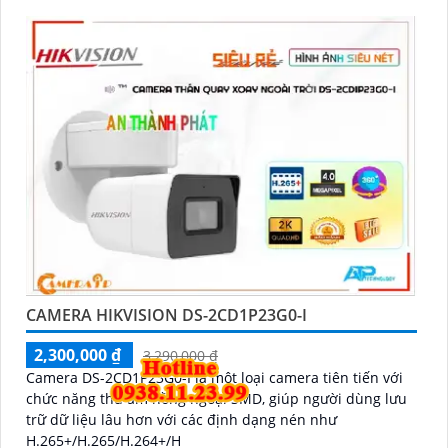
CAMERA HIKVISION DS-2CD1P23G0-I
2,300,000 ₫
3,290,000 ₫
Camera DS-2CD1P23G0-I là một loại camera tiên tiến với
chức năng thu âm hồng ngoại SMD, giúp người dùng lưu
trữ dữ liệu lâu hơn với các định dạng nén như
H.265+/H.265/H.264+/H