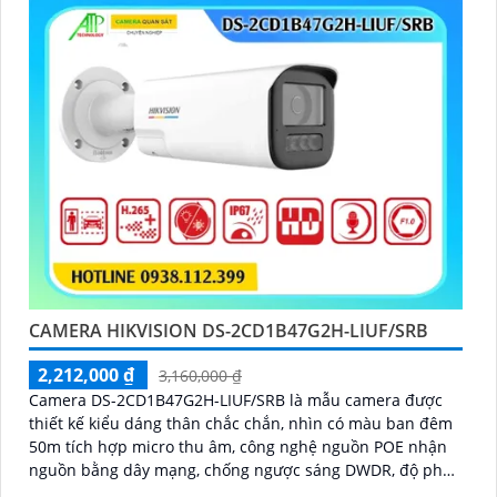
CAMERA HIKVISION DS-2CD1B47G2H-LIUF/SRB
2,212,000 ₫
3,160,000 ₫
Camera DS-2CD1B47G2H-LIUF/SRB là mẫu camera được
thiết kế kiểu dáng thân chắc chắn, nhìn có màu ban đêm
50m tích hợp micro thu âm, công nghệ nguồn POE nhận
nguồn bằng dây mạng, chống ngược sáng DWDR, độ phân
giải 4.0MP