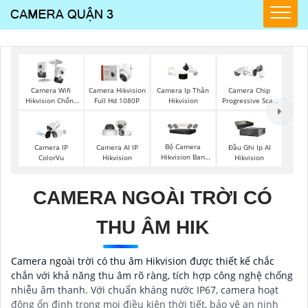
Camera Wifi
Camera Hikvision
Camera Ip Thân
Camera Chip
Hikvision Chống
Full Hd 1080P
Hikvision
Progressive Scan
Trộm
CMOS Hikvision
Bộ Camera
Camera IP
Camera AI IP
Đầu Ghi Ip AI
Hikvision Ban
ColorVu
Hikvision
Hikvision
Đêm Có Màu
CAMERA NGOÀI TRỜI CÓ
THU ÂM HIK
Camera ngoài trời có thu âm Hikvision được thiết kế chắc
chắn với khả năng thu âm rõ ràng, tích hợp công nghệ chống
nhiễu âm thanh. Với chuẩn kháng nước IP67, camera hoạt
động ổn định trong mọi điều kiện thời tiết, bảo vệ an ninh