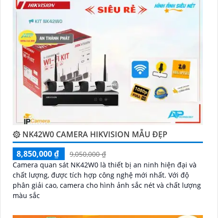
camera thông minh này, đồng hành đáng tin cậy để
bảo vệ ngôi nhà và doanh nghiệp của bạn."
۞ NK42W0 CAMERA HIKVISION MẪU ĐẸP
'
8,850,000 ₫
9,050,000 ₫
Camera quan sát NK42W0 là thiết bị an ninh hiện đại và
chất lượng, được tích hợp công nghệ mới nhất. Với độ
phân giải cao, camera cho hình ảnh sắc nét và chất lượng
màu sắc