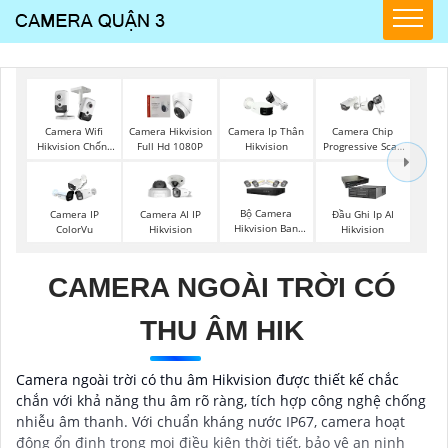
Camera Wifi
Camera Hikvision
Camera Ip Thân
Camera Chip
Hikvision Chống
Full Hd 1080P
Hikvision
Progressive Scan
Trộm
CMOS Hikvision
Bộ Camera
Camera IP
Camera AI IP
Đầu Ghi Ip AI
Hikvision Ban
ColorVu
Hikvision
Hikvision
Đêm Có Màu
CAMERA NGOÀI TRỜI CÓ
THU ÂM HIK
Camera ngoài trời có thu âm Hikvision được thiết kế chắc
chắn với khả năng thu âm rõ ràng, tích hợp công nghệ chống
nhiễu âm thanh. Với chuẩn kháng nước IP67, camera hoạt
động ổn định trong mọi điều kiện thời tiết, bảo vệ an ninh