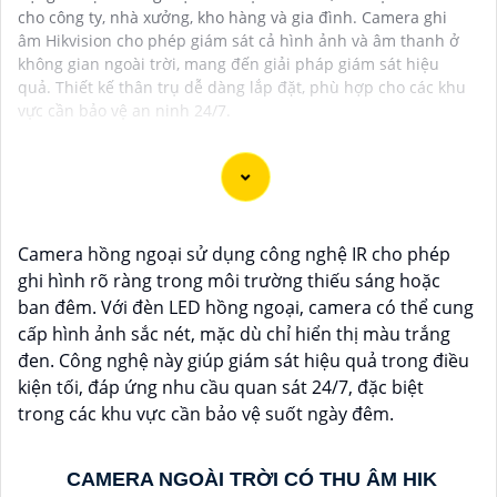
cho công ty, nhà xưởng, kho hàng và gia đình. Camera ghi
âm Hikvision cho phép giám sát cả hình ảnh và âm thanh ở
không gian ngoài trời, mang đến giải pháp giám sát hiệu
quả. Thiết kế thân trụ dễ dàng lắp đặt, phù hợp cho các khu
vực cần bảo vệ an ninh 24/7.
Camera hồng ngoại sử dụng công nghệ IR cho phép
Camera IP tích hợp mic ghi âm cho hình ảnh chất
ghi hình rõ ràng trong môi trường thiếu sáng hoặc
lượng sắc nét. Với công nghệ tiên tiến, sản phẩm này
ban đêm. Với đèn LED hồng ngoại, camera có thể cung
mang đến khả năng quan sát và nghe rõ ràng mọi
cấp hình ảnh sắc nét, mặc dù chỉ hiển thị màu trắng
hoạt động xung quanh. Cảm biến chất lượng cao giúp
đen. Công nghệ này giúp giám sát hiệu quả trong điều
tái tạo màu sắc chính xác, đồng thời mic ghi âm tích
kiện tối, đáp ứng nhu cầu quan sát 24/7, đặc biệt
hợp cho phép người dùng thấu hiểu từng chi tiết với
trong các khu vực cần bảo vệ suốt ngày đêm.
âm thanh sống động. Sự kết hợp hoàn hảo giữa hình
ảnh và âm thanh không chỉ nâng cao trải nghiệm giám
sát mà còn tăng cường tính hiệu quả trong việc bảo vệ
CAMERA NGOÀI TRỜI CÓ THU ÂM HIK
và giám sát tài sản. Đánh thức mọi giác quan với