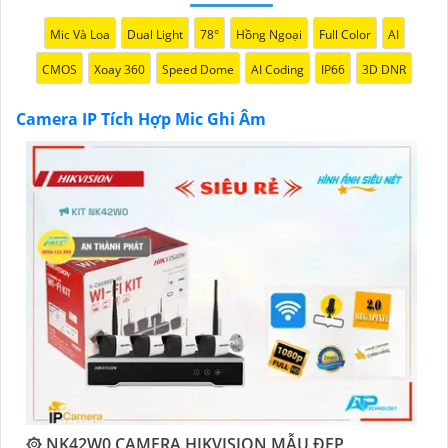
camera thông minh này, đồng hành đáng tin cậy để
Mic Và Loa
Dual Light
78°
Hồng Ngoại
Full Color
AI
bảo vệ ngôi nhà và doanh nghiệp của bạn."
CMOS
Xoay 360
Speed Dome
AI Coding
IP66
3D DNR
Camera IP Tích Hợp Mic Ghi Âm
'
۞ NK42W0 CAMERA HIKVISION MẪU ĐẸP