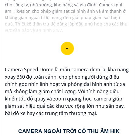
cho công ty, nhà xưởng, kho hàng và gia đình. Camera ghi
âm Hikvision cho phép giám sát cả hình ảnh và âm thanh ở
không gian ngoài trời, mang đến giải pháp giám sát hiệu
quả. Thiết kế thân trụ dễ dàng lắp đặt, phù hợp cho các khu
vực cần bảo vệ an ninh 24/7.
Camera Speed Dome là mẫu camera đem lại khả năng
Camera IP tích hợp mic ghi âm cho hình ảnh chất
xoay 360 độ toàn cảnh, cho phép người dùng điều
lượng sắc nét. Với công nghệ tiên tiến, sản phẩm này
chỉnh góc nhìn linh hoạt và phóng đại hình ảnh từ xa
mang đến khả năng quan sát và nghe rõ ràng mọi
mà không làm giảm chất lượng. Với tính năng điều
hoạt động xung quanh. Cảm biến chất lượng cao giúp
khiển tốc độ quay và zoom quang học, camera giúp
tái tạo màu sắc chính xác, đồng thời mic ghi âm tích
giám sát hiệu quả các khu vực rộng lớn như sân bay,
hợp cho phép người dùng thấu hiểu từng chi tiết với
bãi đỗ xe hay các trung tâm thương mại.
âm thanh sống động. Sự kết hợp hoàn hảo giữa hình
ảnh và âm thanh không chỉ nâng cao trải nghiệm giám
sát mà còn tăng cường tính hiệu quả trong việc bảo vệ
CAMERA NGOÀI TRỜI CÓ THU ÂM HIK
và giám sát tài sản. Đánh thức mọi giác quan với