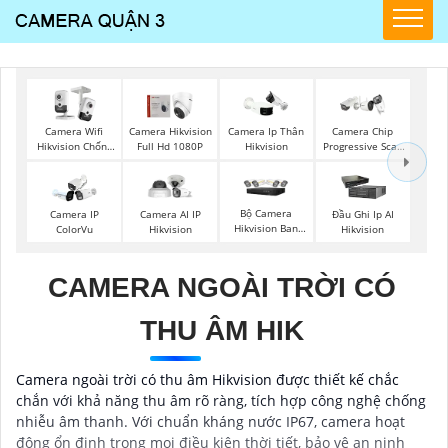
Camera Wifi
Camera Hikvision
Camera Ip Thân
Camera Chip
Hikvision Chống
Full Hd 1080P
Hikvision
Progressive Scan
Trộm
CMOS Hikvision
Bộ Camera
Camera IP
Camera AI IP
Đầu Ghi Ip AI
Hikvision Ban
ColorVu
Hikvision
Hikvision
Đêm Có Màu
CAMERA NGOÀI TRỜI CÓ
THU ÂM HIK
Camera ngoài trời có thu âm Hikvision được thiết kế chắc
chắn với khả năng thu âm rõ ràng, tích hợp công nghệ chống
nhiễu âm thanh. Với chuẩn kháng nước IP67, camera hoạt
động ổn định trong mọi điều kiện thời tiết, bảo vệ an ninh