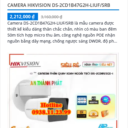
CAMERA HIKVISION DS-2CD1B47G2H-LIUF/SRB
2,212,000 ₫
3,160,000 ₫
Camera DS-2CD1B47G2H-LIUF/SRB là mẫu camera được
thiết kế kiểu dáng thân chắc chắn, nhìn có màu ban đêm
50m tích hợp micro thu âm, công nghệ nguồn POE nhận
nguồn bằng dây mạng, chống ngược sáng DWDR, độ phân
giải 4.0MP