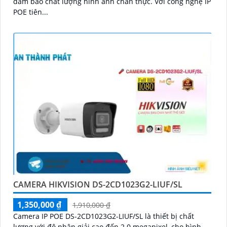
đảm bảo chất lượng hình ảnh chân thực. Với công nghệ IP
POE tiên...
CAMERA HIKVISION DS-2CD1023G2-LIUF/SL
1,350,000 ₫
1,910,000 ₫
Camera IP POE DS-2CD1023G2-LIUF/SL là thiết bị chất
lượng với độ phân giải cao đến 2.0 megapixel, cho hình