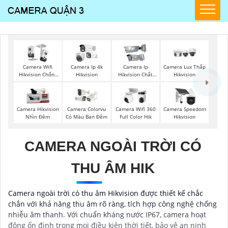
Camera Wifi
Camera Ip 4k
Camera Ip
Camera Lux Thấp
Hikvision Chống
Hikvision
Hikvision Chất
Hikvision
Trộm
Lượng
Camera Hikvision
Camera Colorvu
Camera Wifi 360
Camera Speedom
Nhìn Đêm
Có Màu Ban Đêm
Full Color Hik
Hikvision
CAMERA NGOÀI TRỜI CÓ
THU ÂM HIK
Camera ngoài trời có thu âm Hikvision được thiết kế chắc
chắn với khả năng thu âm rõ ràng, tích hợp công nghệ chống
nhiễu âm thanh. Với chuẩn kháng nước IP67, camera hoạt
động ổn định trong mọi điều kiện thời tiết, bảo vệ an ninh