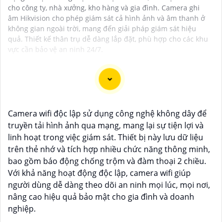
cho công ty, nhà xưởng, kho hàng và gia đình. Camera ghi
âm Hikvision cho phép giám sát cả hình ảnh và âm thanh ở
không gian ngoài trời, mang đến giải pháp giám sát hiệu
quả. Thiết kế thân trụ dễ dàng lắp đặt, phù hợp cho các khu
vực cần bảo vệ an ninh 24/7.
Dĩ nhiên, dưới đây là một mẫu văn bản giới thiệu dành
Camera wifi độc lập sử dụng công nghệ không dây để
cho dự án lắp đặt camera Hikvision giá rẻ và chuyên
truyền tải hình ảnh qua mạng, mang lại sự tiện lợi và
nghiệp:
linh hoạt trong việc giám sát. Thiết bị này lưu dữ liệu
trên thẻ nhớ và tích hợp nhiều chức năng thông minh,
Chào quý khách hàng,
bao gồm báo động chống trộm và đàm thoại 2 chiều.
Chúng tôi xin trân trọng giới thiệu đến quý vị dịch vụ
Với khả năng hoạt động độc lập, camera wifi giúp
lắp đặt camera Hikvision giá rẻ và chuyên nghiệp cho
người dùng dễ dàng theo dõi an ninh mọi lúc, mọi nơi,
dự án của quý vị.
nâng cao hiệu quả bảo mật cho gia đình và doanh
Với kinh nghiệm lâu năm trong lĩnh vực lắp đặt
nghiệp.
camera an ninh, đội ngũ kỹ thuật viên của chúng tôi
cam kết sẽ mang đến cho quý vị những giải pháp an