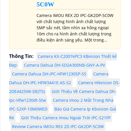
5C0W
Camera IMOU REX 2D IPC-GK2DP-5C0W
với chất lượng hình ảnh chất lượng
5MP sắc nét, tầm nhìn xa hồng ngoại
10m cho ra hình ảnh chất lượng trong
điều kiện ánh sáng yếu. Một trong...
Thông Tin:
Camera KX-C2007ePC3 KBvision Thiết kế
Đẹp
Camera Dahua DH-SD2A300NB-GNY-A-PV
Camera Dahua DH-IPC-HFW1230SP-S5
Camera
Dahua DH-IPC-HFW3441E-AS-S2
Camera Hikvision DS-
2DE4425IW-DE(T5)
Giới Thiệu Về Camera Dahua Dh-
Ipc-Hfw1230dt-Stw
Camera Imou 2 Mắt Trong Nhà
IPC-S2XP-10M0WED
Báo Giá Camera Ip Kbvision Giá
Rè
Giới Thiệu Camera Imou Ngoài Trời IPC-S21FP
Review Camera IMOU REX 2D IPC-GK2DP-5C0W