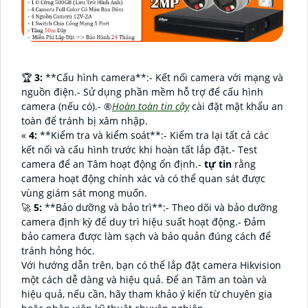
️🏆
3:
**Cấu hình camera**:- Kết nối camera với mạng và
nguồn điện.- Sử dụng phần mềm hỗ trợ để cấu hình
camera (nếu có).- ®️
Hoàn toàn tin cậy
cài đặt mật khẩu an
toàn để tránh bị xâm nhập.
«
4:
**Kiểm tra và kiểm soát**:- Kiểm tra lại tất cả các
kết nối và cấu hình trước khi hoàn tất lắp đặt.- Test
camera để an Tâm hoạt động ổn định.-
tự tin
rằng
camera hoạt động chính xác và có thể quan sát được
vùng giám sát mong muốn.
🚀
5:
**Bảo dưỡng và bảo trì**:- Theo dõi và bảo dưỡng
camera định kỳ để duy trì hiệu suất hoạt động.- Đảm
bảo camera được làm sạch và bảo quản đúng cách để
tránh hỏng hóc.
Với hướng dẫn trên, bạn có thể lắp đặt camera Hikvision
một cách dễ dàng và hiệu quả. Để an Tâm an toàn và
hiệu quả, nếu cần, hãy tham khảo ý kiến từ chuyên gia