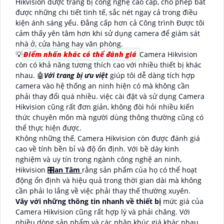
Hikvision được trang bị công nghệ cao cấp, cho phép bắt
được những chi tiết tinh tế, sắc nét ngay cả trong điều
kiện ánh sáng yếu. Đẳng cấp hơn cả Công trình Được tôi
cảm thấy yên tâm hơn khi sử dụng camera để giám sát
nhà ở, cửa hàng hay văn phòng.
💡
Điểm nhấn khác có thể đánh giá
Camera Hikvision
còn có khả năng tương thích cao với nhiều thiết bị khác
nhau. 🤖️
Với trang bị ưu việt
giúp tôi dễ dàng tích hợp
camera vào hệ thống an ninh hiện có mà không cần
phải thay đổi quá nhiều. việc cài đặt và sử dụng Camera
Hikvision cũng rất đơn giản, không đòi hỏi nhiều kiến
thức chuyên môn mà người dùng thông thường cũng có
thể thực hiện được.
Không những thế, Camera Hikvision còn được đánh giá
cao về tính bền bỉ và độ ổn định. Với bề dày kinh
nghiệm và uy tín trong ngành công nghệ an ninh,
Hikvision 🎛
an Tâm
rằng sản phẩm của họ có thể hoạt
động ổn định và hiệu quả trong thời gian dài mà không
cần phải lo lắng về việc phải thay thế thường xuyên.
Vây với những thông tin nhanh về thiết bị
mức giá của
Camera Hikvision cũng rất hợp lý và phải chăng. Với
nhiều dòng sản phẩm và các phân khúc giá khác nhau,