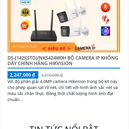
DS-J142I(STD)/NKS424W0H BỘ CAMERA IP KHÔNG
DÂY CHÍNH HÃNG HIKVISION
2,247,000 ₫
3,210,000 ₫
Với độ phân giải 4.0MP camera Hikvision trong bộ kit này
cho phép quan sát rõ nét, chi tiết với hình ảnh sắc nét và
màu sắc chân thực. Đồng thời chất lượng hình ảnh đạt
chuẩn...