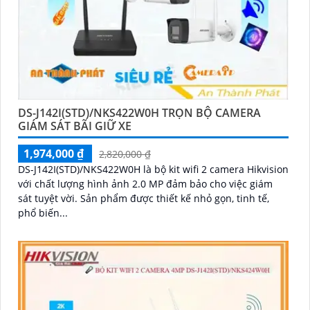
DS-J142I(STD)/NKS422W0H TRỌN BỘ CAMERA
GIÁM SÁT BÃI GIỮ XE
1,974,000 ₫
2,820,000 ₫
DS-J142I(STD)/NKS422W0H là bộ kit wifi 2 camera Hikvision
với chất lượng hình ảnh 2.0 MP đảm bảo cho việc giám
sát tuyệt vời. Sản phẩm được thiết kế nhỏ gọn, tinh tế,
phổ biến...