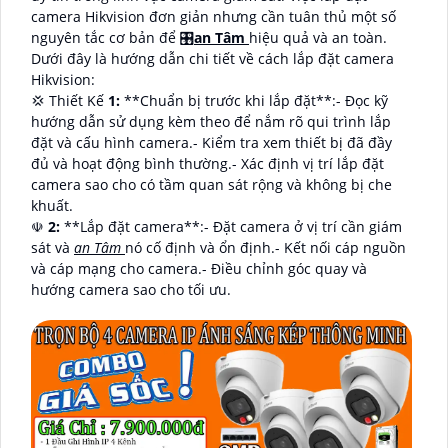
camera Hikvision đơn giản nhưng cần tuân thủ một số
nguyên tắc cơ bản để 🎛
an Tâm
hiệu quả và an toàn.
Dưới đây là hướng dẫn chi tiết về cách lắp đặt camera
Hikvision:
💢 Thiết Kế
1:
**Chuẩn bị trước khi lắp đặt**:- Đọc kỹ
hướng dẫn sử dụng kèm theo để nắm rõ qui trình lắp
đặt và cấu hình camera.- Kiểm tra xem thiết bị đã đầy
đủ và hoạt động bình thường.- Xác định vị trí lắp đặt
camera sao cho có tầm quan sát rộng và không bị che
khuất.
☫
2:
**Lắp đặt camera**:- Đặt camera ở vị trí cần giám
sát và
an Tâm
nó cố định và ổn định.- Kết nối cáp nguồn
và cáp mạng cho camera.- Điều chỉnh góc quay và
hướng camera sao cho tối ưu.