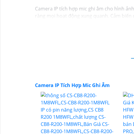
Camera IP tích hợp mic ghi âm cho hình ảnh
ràng mọi hoạt động xung quanh. Cảm biến ch
hiểu từng chi tiết với âm thanh sống động.
cường tính hiệu quả trong việc bảo vệ và g
ngôi nhà và doanh nghiệp của bạn."
Camera IP Tích Hợp Mic Ghi Âm