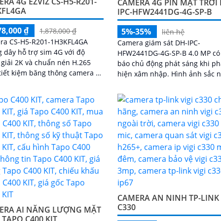
RA 4G EZVIZ CS-H5-R201-
CAMERA 4G PIN MẶT TRỜI 
KFL4GA
IPC-HFW2441DG-4G-SP-B
78,000 ₫
5%-35%
1,878,000 ₫
liên hệ
ra CS-H5-R201-1H3KFL4GA
Camera giám sát DH-IPC-
 dây hỗ trợ sim 4G với độ
HFW2441DG-4G-SP-B 4.0 MP có
giải 2K và chuẩn nén H.265
báo chủ động phát sáng khi ph
tiết kiệm băng thông camera có
hiện xâm nhập. Hình ảnh sắc nét
ăng đàm thoại 2 chiều tầm
ban đêm Full Color 20m chất l
hồng ngoại lên đến 30m và
cho nhà xưởng kho hàng
áng trắng 20m quan sát rõ
cả ngày lẫn đêm với chuẩn
camera còn tích hợp tính năng
hiện thông minh và cảnh báo
còi và đèn chớp phù hợp cho
trình kho hàng, nhà xưởng
trình
CAMERA AN NINH TP-LINK 
C330
ERA AI NĂNG LƯỢNG MẶT
 TAPO C400 KIT