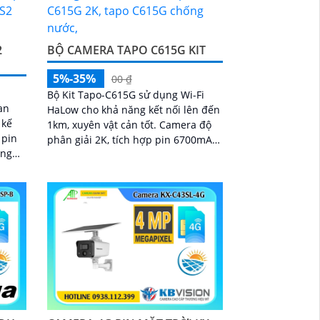
2
BỘ CAMERA TAPO C615G KIT
5%-35%
00 ₫
Bộ Kit Tapo-C615G sử dụng Wi-Fi
an
HaLow cho khả năng kết nối lên đến
 kế
1km, xuyên vật cản tốt. Camera độ
 pin
phân giải 2K, tích hợp pin 6700mAh
ộng
hoạt động đến 150 ngày
 đàm
hoạt