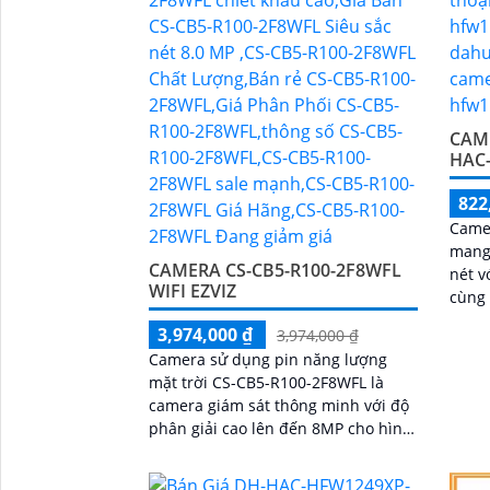
CAM
HAC-
822
Came
mang
CAMERA CS-CB5-R100-2F8WFL
nét v
WIFI EZVIZ
cùng tố
cố đị
3,974,000 ₫
3,974,000 ₫
Camera sử dụng pin năng lượng
mặt trời CS-CB5-R100-2F8WFL là
camera giám sát thông minh với độ
phân giải cao lên đến 8MP cho hình
ảnh sắc nét và chi tiết Tích hợp công
nghệ AI camera có khả năng phát