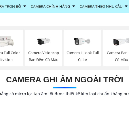
RA TRỌN BỘ
CAMERA CHÍNH HÃNG
CAMERA THEO NHU CẦU
Camera Visioncop
a Full Color
Camera Hilook Full
Camera Ban
Ban Đêm Có Màu
ikvision
Color
Có Màu
CAMERA GHI ÂM NGOÀI TRỜI
ắng có micro lọc tạp âm tốt được thiết kế kim loại chuẩn kháng n