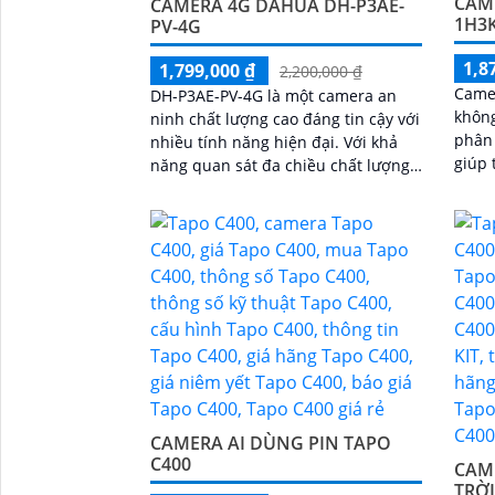
CAME
CAMERA 4G DAHUA DH-P3AE-
1H3
PV-4G
1,8
1,799,000 ₫
2,200,000 ₫
Came
DH-P3AE-PV-4G là một camera an
không
ninh chất lượng cao đáng tin cậy với
phân 
nhiều tính năng hiện đại. Với khả
giúp 
năng quan sát đa chiều chất lượng
khả n
hình ảnh sắc nét camera đáng để
nhìn 
xem xét cho nhu cầu an ninh của
ánh s
bạn
ràng 
IP67 
phát 
bằng 
công 
công 
CAMERA AI DÙNG PIN TAPO
C400
CAM
TRỜI