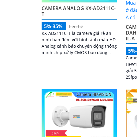
CAMERA ANALOG KX-AD2111C-
T
5%-35%
CAM
liên hệ
DAH
KX-AD2111C-T là camera giá rẻ an
IL-A
ninh ban đêm với hình ảnh màu HD
Analog cảnh báo chuyển động thông
5%
minh chip xử lý CMOS báo động
Came
nhận dạng chuyển động hình ảnh
HFW1
sắc nét Full Color 30m chống trộm
giải 
hiệu quả nguồn 12V an toàn truyền
25fps@28
tải qua công nghệ AHD CVI TVI BCS
sáng 
tiêu cự cố định 3. 6mm và đầu ghi
80m, 
chức năng xem ban đêm màu
nhìn 