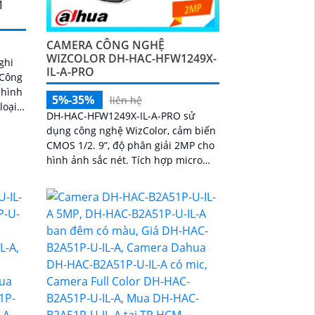
M
CAMERA CÔNG NGHỆ
WIZCOLOR DH-HAC-HFW1249X-
ghi
IL-A-PRO
 hình
5%-35%
liên hệ
DH-HAC-HFW1249X-IL-A-PRO sử
dụng công nghệ WizColor, cảm biến
CMOS 1/2. 9”, độ phân giải 2MP cho
hình ảnh sắc nét. Tích hợp micro
kép thu âm rõ, hỗ trợ WDR, 3DNR,
HLC, BLC