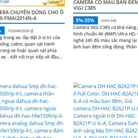
CAMERA CÓ MÀU BAN ĐÊ
VIGI C385
ERA CHUYÊN DÙNG CHO Ô
X-FMAI2014N-A
5%-35%
Liên Hệ
Camera VIGI C385 có khả năng 
%
13,640,000 ₫
hình chuẩn 4K (8MP) Ultra HD. Công
nghệ 24h đủ màu sắc mang lại
uống, cabin, quan sát hành
ảnh ban đêm sống động. Phân loại
trong xe hoặc quan sát phía
người phương tiện chính xác
rực tiếp về đầu
ua cổng PoE