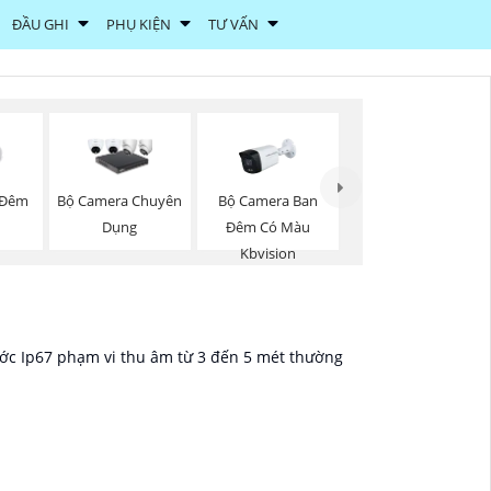
ĐẦU GHI
PHỤ KIỆN
TƯ VẤN
Bộ Camera Ban
 Đêm
Bộ Camera Chuyên
Đêm Có Màu
Dụng
Kbvision
ước Ip67 phạm vi thu âm từ 3 đến 5 mét thường