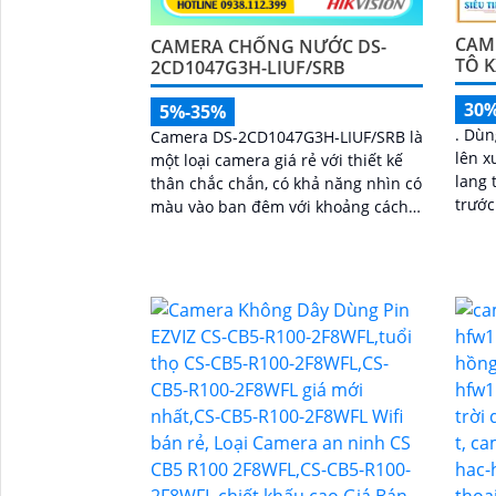
CAM
CAMERA CHỐNG NƯỚC DS-
TÔ K
2CD1047G3H-LIUF/SRB
30
5%-35%
. Dùng trong xe, lắp đặt ở vị trí cửa
Camera DS-2CD1047G3H-LIUF/SRB là
lên x
một loại camera giá rẻ với thiết kế
lang 
thân chắc chắn, có khả năng nhìn có
trước xe. . Kết nối t
màu vào ban đêm với khoảng cách
ghi q
30m, trang bị công nghệ IP PoE giúp
lắp đặt dễ dàng, trang bị công nghệ
chống ngược sáng DWDR 120db