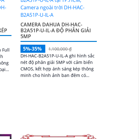
CAMERA DAHUA DH-HAC-
KÉP
B2A51P-U-IL-A ĐỘ PHÂN GIẢI
5MP
5%-35%
1,100,000 ₫
 Full
DH-HAC-B2A51P-U-IL-A ghi hình sắc
ch
nét độ phân giải 5MP với cảm biến
hông
CMOS, kết hợp ánh sáng kép thông
oại
minh cho hình ảnh ban đêm có
ào
màu. Ống kính 3. 6mm góc rộng 92°,
tích hợp mic...
 hợp,
-40°C