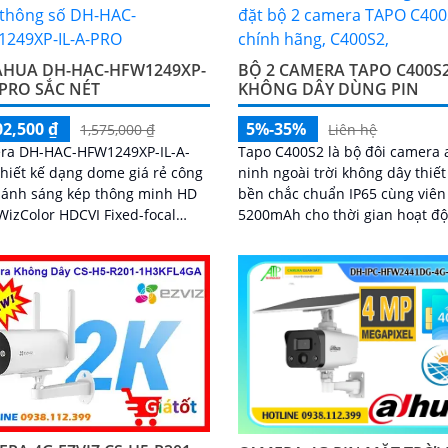
AHUA DH-HAC-HFW1249XP-
BỘ 2 CAMERA TAPO C400S
-PRO SẮC NÉT
KHÔNG DÂY DÙNG PIN
02,500 ₫
5%-35%
1,575,000 ₫
Liên hệ
ra DH-HAC-HFW1249XP-IL-A-
Tapo C400S2 là bộ đôi camera 
hiết kế dạng dome giá rẻ công
ninh ngoài trời không dây thiết
 ánh sáng kép thông minh HD
bền chắc chuẩn IP65 cùng viên
izColor HDCVI Fixed-focal
5200mAh cho thời gian hoạt đ
t Camera công nghệ AI-ISP
ấn tượng. Camera ghi hình sắc nét
g ngược sáng DWDR hồng
Full HD, hỗ trợ nhìn đêm 15m,
 50m công nghệ Starlight cho
thoại hai chiều và lưu trữ linh 
 ban đêm tốt. Phù hợp lắp
với khe thẻ nhớ 512GB
 trời kho hàng nhà xưởng