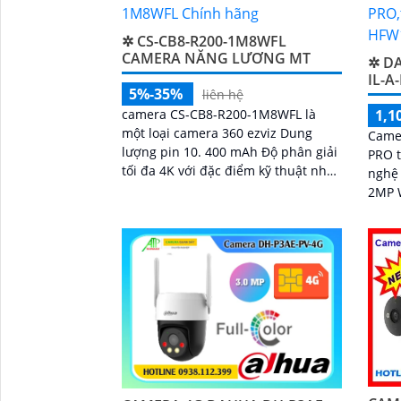
✲ CS-CB8-R200-1M8WFL
CAMERA NĂNG LƯƠNG MT
✲ D
IL-A
5%-35%
liên hệ
camera CS-CB8-R200-1M8WFL là
1,1
một loại camera 360 ezviz Dung
Came
lượng pin 10. 400 mAh Độ phân giải
PRO t
tối đa 4K với đặc điểm kỹ thuật như
nghệ
sau trang bị khe cắm thẻ nhớ Micro
2MP W
SD dung lượng lên đến 512GB kết
Bulle
nối Wifi IP góc quay rộng với ống
chốn
'
kính 3
ngoại
giám sát
ngoài