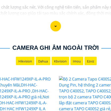
 chất lượng sắc nét. Với công nghệ tiên tiến, sản phẩm nà
ất lượng cao giúp tái tạo màu sắc chính xác, đồng thời mi
 Sự kết hợp hoàn hảo giữa hình ảnh và âm thanh không chỉ 
iám sát tài sản. Đánh thức mọi giác quan với camera thông 
CAMERA GHI ÂM NGOÀI TRỜI
Hikvision
Dahua
Kbvision
Imou
Ezviz