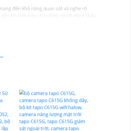
y mang đến khả năng quan sát và nghe rõ
c ghi âm tích hợp cho phép người dùng thấu
nâng cao trải nghiệm giám sát mà còn tăng
minh này, đồng hành đáng tin cậy để bảo vệ