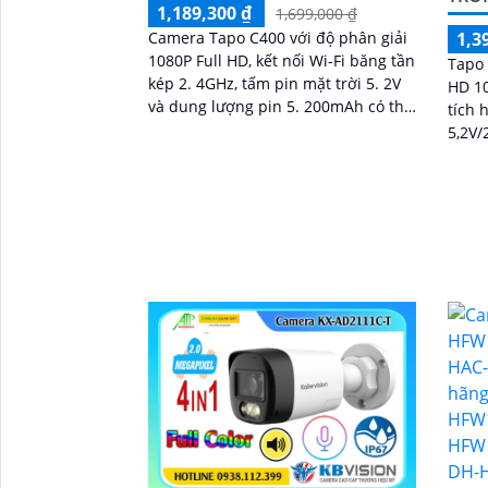
1,189,300 ₫
1,699,000 ₫
Camera Tapo C400 với độ phân giải
1,3
1080P Full HD, kết nối Wi-Fi băng tần
Tapo 
kép 2. 4GHz, tấm pin mặt trời 5. 2V
HD 10
và dung lượng pin 5. 200mAh có thể
tích 
hoạt động lên đến 180 ngày
5,2V/
2,4 G
màu l
động 
thời 
lên 