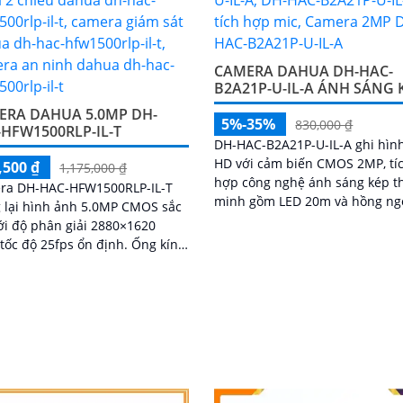
CAMERA DAHUA DH-HAC-
B2A21P-U-IL-A ÁNH SÁNG 
ERA DAHUA 5.0MP DH-
5%-35%
830,000 ₫
HFW1500RLP-IL-T
DH-HAC-B2A21P-U-IL-A ghi hình
HD với cảm biến CMOS 2MP, tí
,500 ₫
1,175,000 ₫
hợp công nghệ ánh sáng kép t
ra DH-HAC-HFW1500RLP-IL-T
minh gồm LED 20m và hồng ng
 lại hình ảnh 5.0MP CMOS sắc
30m, hỗ trợ ghi hình có màu v
ới độ phân giải 2880×1620
ban đêm. Hỗ trợ 4 chế độ
c độ 25fps ổn định. Ống kính
CVI/TVI/AHD/Analog, micro tích
nh 3. 6mm góc nhìn 90
vỏ kim loại IP67, hoạt động từ 
đến +60°C