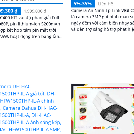
5%-35%
Liên Hệ
99,300 ₫
Camera An Ninh Tp-Link VIGI C
1,999,000 ₫
là camera 3MP ghi hình màu s
C400 KIT với độ phân giải Full
ngày đêm với cảm biến nhạy s
80P, pin lithium-ion 5200mAh
và đèn trợ sáng hỗ trợ phát hi
hợp kết hợp tấm pin mặt trời
con người phương tiện tích hợ
2,5W, hoạt động trên băng tần
chống nước IP67 nén video H.2
Hz, hỗ trợ tầm nhìn ban đêm có
hỗ trợ PoE điều khiển qua VIGI
ên đến 9m, phát hiện chuyển
web NVR và Security Manager 
và con người bằng AI, đồng
động cảnh báo vượt ranh giới 
lưu trữ dữ liệu qua thẻ microSD
để lại vật thể
đến 512GB