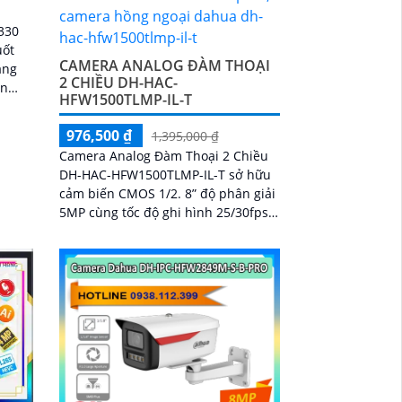
330
uốt
CAMERA ANALOG ĐÀM THOẠI
áng
2 CHIỀU DH-HAC-
ện
HFW1500TLMP-IL-T
p mic
65+
976,500 ₫
1,395,000 ₫
 App
Camera Analog Đàm Thoại 2 Chiều
tự
DH-HAC-HFW1500TLMP-IL-T sở hữu
hoặc
cảm biến CMOS 1/2. 8” độ phân giải
5MP cùng tốc độ ghi hình 25/30fps
cho hình ảnh rõ ràng. Ống kính cố
định 3