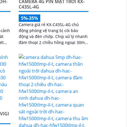
DH-
CAMERA 4G PIN MẶT TRỜI KX-
C43SL-4G
5%-35%
Camera giá rẻ KX-C43SL-4G chủ
 cảnh
động phòng vệ trang bị còi báo
át
động và đèn chớp. Chip xử lý nhanh
đàm thoại 2 chiều hồng ngoại 30m
ượng
chế độ ban đêm 4G. Sử dụng tâm
pin năng lượng...
VIGI