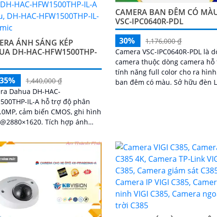
CAMERA BAN ĐÊM CÓ MÀ
VSC-IPC0640R-PDL
30%
1,176,000 ₫
ERA ÁNH SÁNG KÉP
UA DH-HAC-HFW1500THP-
Camera VSC-IPC0640R-PDL là d
camera thuộc dòng camera hỗ 
tính năng full color cho ra hìn
-35%
1,440,000 ₫
ban đêm có màu. Sở hữu đèn LED
ra Dahua DH-HAC-
hồng ngoại và LED trợ sáng ma
500THP-IL-A hỗ trợ độ phân
cho camera...
5.0MP, cảm biến CMOS, ghi hình
80×1620. Tích hợp ánh
kép thông minh với tầm xa
ống kính cố định 3. 6mm góc
90