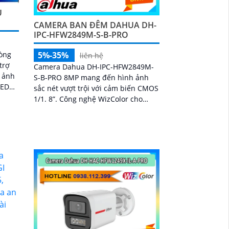
U
CAMERA BAN ĐÊM DAHUA DH-
IPC-HFW2849M-S-B-PRO
òng
5%-35%
liên hệ
trợ
Camera Dahua DH-IPC-HFW2849M-
h ảnh
S-B-PRO 8MP mang đến hình ảnh
sắc nét vượt trội với cảm biến CMOS
ng lại
1/1. 8”. Công nghệ WizColor cho
phép giám sát ban đêm có màu sắc
đẹp và chân thực