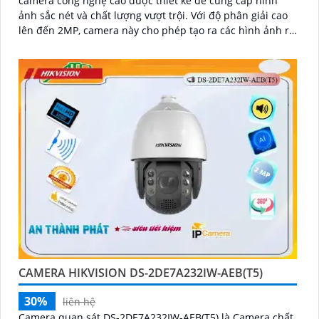
camera công nghệ cao được thiết kế để cung cấp hình
ảnh sắc nét và chất lượng vượt trội. Với độ phân giải cao
lên đến 2MP, camera này cho phép tạo ra các hình ảnh rõ
nét và chi tiết
CAMERA HIKVISION DS-2DE7A232IW-AEB(T5)
30%
liên hệ
Camera quan sát DS-2DE7A232IW-AEB(T5) là Camera chất