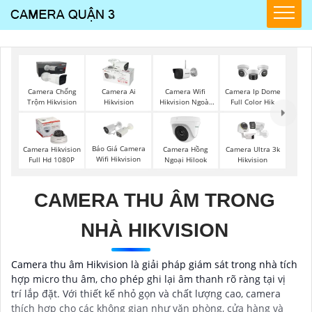
Camera Wifi
Camera Chống
Camera Ai
Camera Ip Dome
Hikvision Ngoài
Trộm Hikvision
Hikvision
Full Color Hik
Trời
Báo Giá Camera
Camera Hikvision
Camera Hồng
Camera Ultra 3k
Wifi Hikvision
Full Hd 1080P
Ngoại Hilook
Hikvision
CAMERA THU ÂM TRONG
NHÀ HIKVISION
Camera thu âm Hikvision là giải pháp giám sát trong nhà tích
hợp micro thu âm, cho phép ghi lại âm thanh rõ ràng tại vị
trí lắp đặt. Với thiết kế nhỏ gọn và chất lượng cao, camera
thích hợp cho các không gian như văn phòng, cửa hàng và