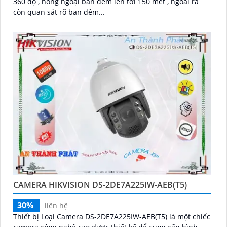
360 độ , hồng ngoại ban đêm lên tới 150 mét , ngoài ra
còn quan sát rõ ban đêm...
CAMERA HIKVISION DS-2DE7A225IW-AEB(T5)
30%
liên hệ
Thiết bị Loại Camera DS-2DE7A225IW-AEB(T5) là một chiếc