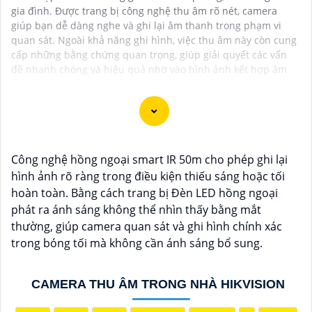
gia đình. Được trang bị công nghệ thu âm rõ nét, camera
giúp bạn dễ dàng nghe và ghi lại âm thanh trong phạm vi
quan sát. Ngoài khả năng ghi hình, việc thu âm này còn cung
cấp những bằng chứng quan trọng, giúp giải quyết các vấn
đề nhanh chóng và hiệu quả nhờ vào hình ảnh kết hợp âm
thanh.
Camera Zoom 25X là lựa chọn hoàn hảo cho việc giám
Công nghệ hồng ngoại smart IR 50m cho phép ghi lại
sát và theo dõi từ xa. Với khả năng zoom 25X, bạn có
hình ảnh rõ ràng trong điều kiện thiếu sáng hoặc tối
thể quan sát chi tiết và rõ nét hơn mà không cần tiến
hoàn toàn. Bằng cách trang bị Đèn LED hồng ngoại
cận gần.
phát ra ánh sáng không thể nhìn thấy bằng mắt
Camera Zoom 25X cung cấp hình ảnh chất lượng cao,
thường, giúp camera quan sát và ghi hình chính xác
sắc nét và rõ ràng ngay cả khi zoom xa. Những trang
trong bóng tối mà không cần ánh sáng bổ sung.
bị mới được tích hợp đem lại lợi ích cho bạn theo dõi
những vị trí xa một cách dễ dàng và chính xác.
CAMERA THU ÂM TRONG NHÀ HIKVISION
Với công nghệ tiên tiến, Camera Zoom 25X có khả
năng xoay ngang và xoay dọc một cách linh hoạt, giúp