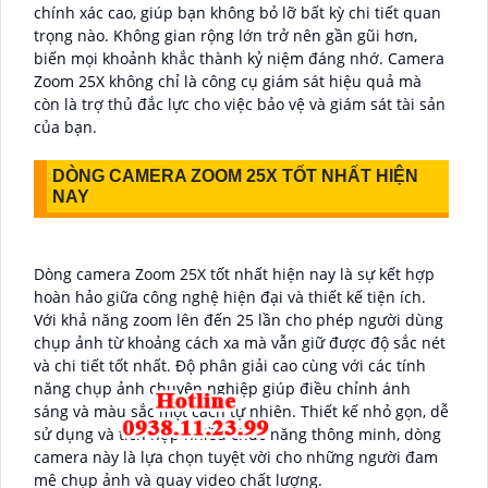
chính xác cao, giúp bạn không bỏ lỡ bất kỳ chi tiết quan
trọng nào. Không gian rộng lớn trở nên gần gũi hơn,
biến mọi khoảnh khắc thành kỷ niệm đáng nhớ. Camera
Zoom 25X không chỉ là công cụ giám sát hiệu quả mà
còn là trợ thủ đắc lực cho việc bảo vệ và giám sát tài sản
của bạn.
DÒNG CAMERA ZOOM 25X TỐT NHẤT HIỆN
NAY
Dòng camera Zoom 25X tốt nhất hiện nay là sự kết hợp
hoàn hảo giữa công nghệ hiện đại và thiết kế tiện ích.
Với khả năng zoom lên đến 25 lần cho phép người dùng
chụp ảnh từ khoảng cách xa mà vẫn giữ được độ sắc nét
và chi tiết tốt nhất. Độ phân giải cao cùng với các tính
năng chụp ảnh chuyên nghiệp giúp điều chỉnh ánh
sáng và màu sắc một cách tự nhiên. Thiết kế nhỏ gọn, dễ
sử dụng và tích hợp nhiều chức năng thông minh, dòng
camera này là lựa chọn tuyệt vời cho những người đam
mê chụp ảnh và quay video chất lượng.