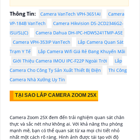
Thông Tin:
Camera VanTech VPH-3651AI
Camera
VP-184B VanTech
Camera Hikvision DS-2CD2346G2-
ISU/SL(C)
Camera Dahua DH-IPC-HDW5241TMP-ASE
Camera VPH-353IP VanTech
Lắp Camera Quan Sát
Trạm Y Tế
Lắp Camera Wifi Giá Rẻ Đang Khuyến Mãi
Giới Thiệu Camera IMOU IPC-F22P Ngoài Trời
Lắp
Camera Cho Công Ty Sản Xuất Thiết Bị Điện
Thi Công
Camera Nhà Xưởng Uy Tín
TẠI SAO LẮP CAMERA ZOOM 25X
Camera Zoom 25X đem đến trải nghiệm quan sát chân
thực và sắc nét như không ai. Với khả năng thu phóng
mạnh mẽ, bạn có thể quan sát từ xa mọi chi tiết nhỏ
nhất một cách rõ ràng. Hình ảnh được tái tạo với độ