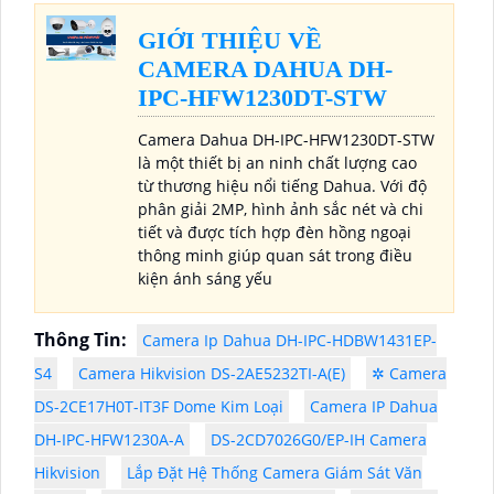
GIỚI THIỆU VỀ
CAMERA DAHUA DH-
IPC-HFW1230DT-STW
Camera Dahua DH-IPC-HFW1230DT-STW
là một thiết bị an ninh chất lượng cao
từ thương hiệu nổi tiếng Dahua. Với độ
phân giải 2MP, hình ảnh sắc nét và chi
tiết và được tích hợp đèn hồng ngoại
thông minh giúp quan sát trong điều
kiện ánh sáng yếu
Thông Tin:
Camera Ip Dahua DH-IPC-HDBW1431EP-
S4
Camera Hikvision DS-2AE5232TI-A(E)
✲ Camera
DS-2CE17H0T-IT3F Dome Kim Loại
Camera IP Dahua
DH-IPC-HFW1230A-A
DS-2CD7026G0/EP-IH Camera
Hikvision
Lắp Đặt Hệ Thống Camera Giám Sát Văn