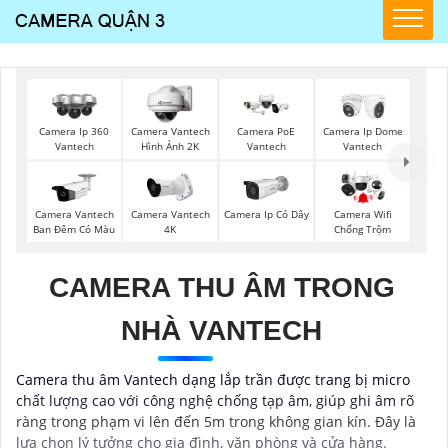
Camera PoE
Camera Ip 360
Camera Vantech
Camera Ip Dome
Vantech
Vantech
Hình Ảnh 2K
Vantech
Camera Vantech
Camera Vantech
Camera Ip Có Dây
Camera Wifi
Ban Đêm Có Màu
4K
Chống Trộm
CAMERA THU ÂM TRONG
NHÀ VANTECH
Camera thu âm Vantech dạng lắp trần được trang bị micro
chất lượng cao với công nghệ chống tạp âm, giúp ghi âm rõ
ràng trong phạm vi lên đến 5m trong không gian kín. Đây là
lựa chọn lý tưởng cho gia đình, văn phòng và cửa hàng.