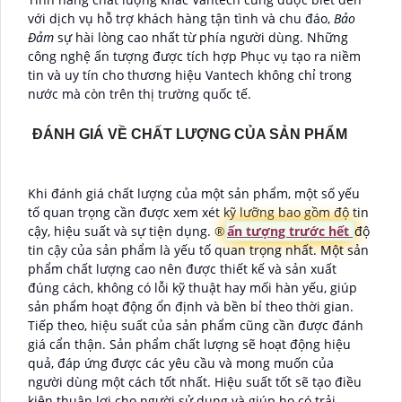
với dịch vụ hỗ trợ khách hàng tận tình và chu đáo,
Bảo
Đảm
sự hài lòng cao nhất từ phía người dùng. Những
công nghệ ấn tượng được tích hợp Phục vụ tạo ra niềm
tin và uy tín cho thương hiệu Vantech không chỉ trong
nước mà còn trên thị trường quốc tế.
ĐÁNH GIÁ VỀ CHẤT LƯỢNG CỦA SẢN PHẨM
Khi đánh giá chất lượng của một sản phẩm, một số yếu
tố quan trọng cần được xem xét kỹ lưỡng bao gồm độ tin
cậy, hiệu suất và sự tiện dụng. ®️
ấn tượng trước hết
độ
tin cậy của sản phẩm là yếu tố quan trọng nhất. Một sản
phẩm chất lượng cao nên được thiết kế và sản xuất
đúng cách, không có lỗi kỹ thuật hay mối hàn yếu, giúp
sản phẩm hoạt động ổn định và bền bỉ theo thời gian.
Tiếp theo, hiệu suất của sản phẩm cũng cần được đánh
giá cẩn thận. Sản phẩm chất lượng sẽ hoạt động hiệu
quả, đáp ứng được các yêu cầu và mong muốn của
người dùng một cách tốt nhất. Hiệu suất tốt sẽ tạo điều
kiện thuận lợi cho người sử dụng và giúp họ có trải