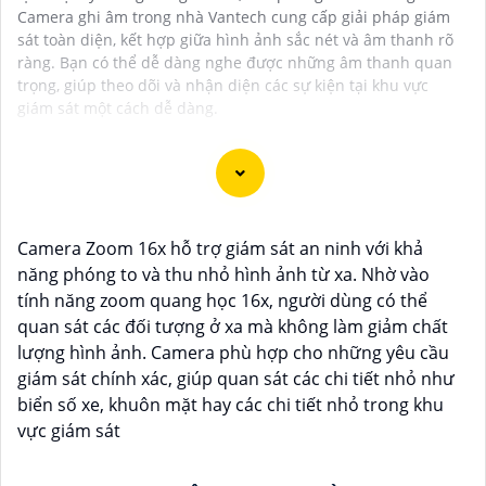
Camera ghi âm trong nhà Vantech cung cấp giải pháp giám
sát toàn diện, kết hợp giữa hình ảnh sắc nét và âm thanh rõ
ràng. Bạn có thể dễ dàng nghe được những âm thanh quan
trọng, giúp theo dõi và nhận diện các sự kiện tại khu vực
giám sát một cách dễ dàng.
Camera Vantech là một thương hiệu camera an ninh
Camera Zoom 16x hỗ trợ giám sát an ninh với khả
hàng đầu tại Việt Nam, chúng được thiết kế với công
năng phóng to và thu nhỏ hình ảnh từ xa. Nhờ vào
nghệ hiện đại và chất lượng cao để khẳng định an ninh
tính năng zoom quang học 16x, người dùng có thể
và giám sát tốt cho ngôi nhà, cửa hàng, văn phòng
quan sát các đối tượng ở xa mà không làm giảm chất
hoặc doanh nghiệp của bạn.
lượng hình ảnh. Camera phù hợp cho những yêu cầu
Vantech Việt Nam cung cấp các dòng sản phẩm
giám sát chính xác, giúp quan sát các chi tiết nhỏ như
camera giám sát chất lượng cao như camera IP,
biển số xe, khuôn mặt hay các chi tiết nhỏ trong khu
camera HD-TVI, camera AHD, camera wifi, camera
vực giám sát
thông minh, và nhiều hơn nữa. Các sản phẩm của
Vantech được sản xuất theo tiêu chuẩn chất lượng
cao, đáng tin cậy và dễ sử dụng.