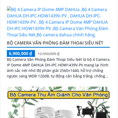
BỘ CAMERA VĂN PHÒNG ĐÀM THOẠI SIÊU NÉT
6,900,000 ₫
12,960,000 ₫
Bộ Camera Văn Phòng Đàm Thoại Siêu Nét là bộ 4 Camera
IP Dome 4MP DAHUA DH-IPC-HDW1439V-PV mang lại hình
ảnh sắc nét nhờ độ phân giải 2560×1440, hỗ trợ chống
ngược sáng WDR 120dB, tự động cân bằng trắng, chống
nhiễu 3D-DNR. Tích hợp loa, mic đàm thoại hai chiều,
chiếu sáng kép LED ánh sáng ấm và hồng ngoại 30m,
cùng tính năng phát hiện con người, giúp giám sát hiệu
quả ngày đêm