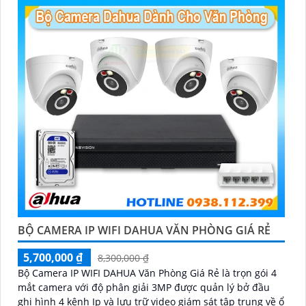
BỘ CAMERA IP WIFI DAHUA VĂN PHÒNG GIÁ RẺ
5,700,000 ₫
8,300,000 ₫
Bộ Camera IP WIFI DAHUA Văn Phòng Giá Rẻ là trọn gói 4
mắt camera với độ phân giải 3MP được quản lý bở đầu
ghi hình 4 kênh Ip và lưu trữ video giám sát tập trung về ổ