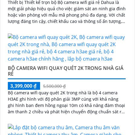
Thiết bị Thiết kế trọn bộ Bộ camera wifi giá rẻ Dahua là
một giải pháp hiệu quả cho việc giám sát an ninh gia đình
hoặc văn phòng với mẫu mã phong phú đa dạng. Với chất
lượng đáng tin cậy, chiết khấu cao và thông số ấn tượng,
bộ camera này sẽ là lựa chọn tuyệt vời cho người dùng
BỘ CAMERA WIFI QUAY QUÉT 2K TRONG NHÀ GIÁ
RẺ
3,399,000 ₫
5,500,000 ₫
Bộ camera wifi quay quét 2K trong nhà là bộ 4 camera
H3AE ghi hình với độ phân giải 3MP cúng với khả năng
ghi hình ban đem hồng ngoại 10m có khả năng đàm thoại
âm thanh 2 chiều và phát hiện chuyển động chuẩn sát rất
thích hợp lắp đặt cho các văn phòng, gia đình, những vị
trí giám sát yêu cầu camera vừa có thể giám sát đêm vừa
có thể đàm thoại được âm thanh 2 chiều.