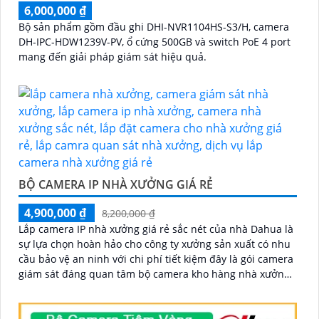
6,000,000 ₫
Bộ sản phẩm gồm đầu ghi DHI-NVR1104HS-S3/H, camera
DH-IPC-HDW1239V-PV, ổ cứng 500GB và switch PoE 4 port
mang đến giải pháp giám sát hiệu quả.
BỘ CAMERA IP NHÀ XƯỞNG GIÁ RẺ
4,900,000 ₫
8,200,000 ₫
Lắp camera IP nhà xưởng giá rẻ sắc nét của nhà Dahua là
sự lựa chọn hoàn hảo cho công ty xưởng sản xuất có nhu
cầu bảo vệ an ninh với chi phí tiết kiệm đây là gói camera
giám sát đáng quan tâm bộ camera kho hàng nhà xưởng
công nghệ IP đảm bảo cung cấp hình ảnh rõ nét chất
lượng cao cho người dùng với bộ camera camera IP
Dahua bảo vệ an ninh cho xưởng sản xuất tuyệt đối.