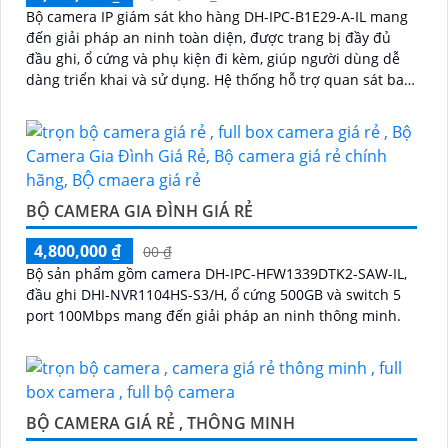
Bộ camera IP giám sát kho hàng DH-IPC-B1E29-A-IL mang
đến giải pháp an ninh toàn diện, được trang bị đầy đủ
đầu ghi, ổ cứng và phụ kiện đi kèm, giúp người dùng dễ
dàng triển khai và sử dụng. Hệ thống hỗ trợ quan sát ban
đêm rõ nét nhờ công nghệ hồng ngoại kết hợp đèn LED
ánh sáng trắng, cùng khả năng phát hiện chuyển động
thông minh, giúp đảm bảo an toàn tuyệt đối cho khu vực
kho hàng
BỘ CAMERA GIA ĐÌNH GIÁ RẺ
4,800,000 ₫
00 ₫
Bộ sản phẩm gồm camera DH-IPC-HFW1339DTK2-SAW-IL,
đầu ghi DHI-NVR1104HS-S3/H, ổ cứng 500GB và switch 5
port 100Mbps mang đến giải pháp an ninh thông minh.
BỘ CAMERA GIÁ RẺ , THÔNG MINH