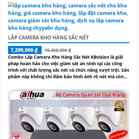
LẮP CAMERA KHO HÀNG SẮC NÉT
7,299,000 ₫
10,450,000 ₫
Combo Lắp Camera Kho Hàng Sắc Nét KBvision là giải
pháp hoàn hảo cho việc giám sát an ninh tại các công
trình với chất lượng sắc nét và chức năng vượt trội. Sản
phẩm này không chỉ đảm bảo hình ảnh rõ nét mà còn
tích hợp chức năng thu âm tiên nghi, hỗ trợ việc giám
sát một cách toàn diện và chính xác hơn