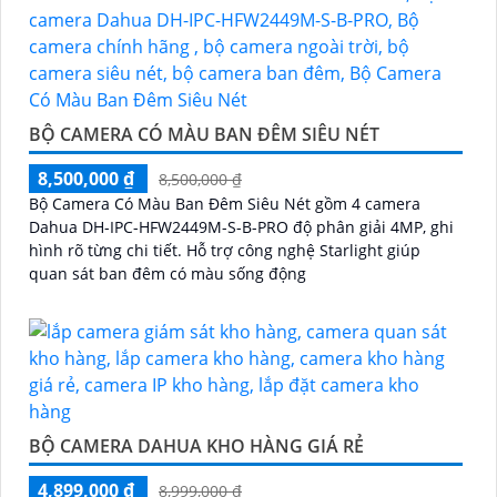
BỘ CAMERA CÓ MÀU BAN ĐÊM SIÊU NÉT
8,500,000 ₫
8,500,000 ₫
Bộ Camera Có Màu Ban Đêm Siêu Nét gồm 4 camera
Dahua DH-IPC-HFW2449M-S-B-PRO độ phân giải 4MP, ghi
hình rõ từng chi tiết. Hỗ trợ công nghệ Starlight giúp
quan sát ban đêm có màu sống động
BỘ CAMERA DAHUA KHO HÀNG GIÁ RẺ
4,899,000 ₫
8,999,000 ₫