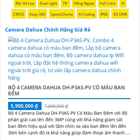
Mic Và Loa
Dual Light
78°
Hồng Ngoại
Full Color
AI
Camera Dahua được đánh giá cao với độ phân giải
cao, tính năng thông minh và độ tin cậy.💖
5:
Nếu bạn
CMOS
Xoay 360
Speed Dome
AI Coding
IP66
3D DNR
muốn tìm camera Dahua giá rẻ, bạn có thể tham khảo
trên các website thương mại điện tử hoặc tại các cửa
Camera Dahua Chính Hãng Giá Rẻ
hàng điện tử.
Hy vọng rằng những thông tin trên sẽ giúp bạn chọn
lựa được Camera Dahua chính hãng, giá rẻ và chất
lượng. Nếu bạn có thêm câu hỏi hoặc cần tư vấn
thêm, đừng ngần ngại để lại Cung cấp cho công trình
biết.
BỘ 4 CAMERA DAHUA DH-P3AS-PV CÓ MÀU BAN
ĐÊM
5,900,000 ₫
7,000,000 ₫
Bộ 4 Camera Dahua DH-P3AS-PV Có Màu Ban Đêm với độ
phân giải cao lên đến 3MP cùng với khả năng giám sát
ban đêm hiệu quả với tầm nhìn xa vào ban đêm lên đến
30m bên cạnh đó là khả năng giúp đàm thoại âm thanh 2
chiều và báo động răng de chủ động khi phát hiện xâm