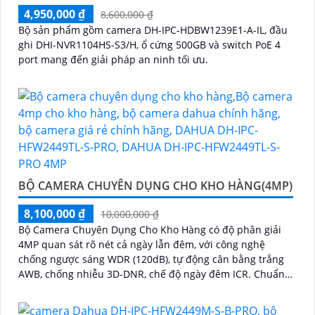
4,950,000 ₫
8,600,000 ₫
Bộ sản phẩm gồm camera DH-IPC-HDBW1239E1-A-IL, đầu
ghi DHI-NVR1104HS-S3/H, ổ cứng 500GB và switch PoE 4
port mang đến giải pháp an ninh tối ưu.
BỘ CAMERA CHUYÊN DỤNG CHO KHO HÀNG(4MP)
8,100,000 ₫
10,000,000 ₫
Bộ Camera Chuyên Dụng Cho Kho Hàng có độ phân giải
4MP quan sát rõ nét cả ngày lẫn đêm, với công nghệ
chống ngược sáng WDR (120dB), tự động cân bằng trắng
AWB, chống nhiễu 3D-DNR, chế độ ngày đêm ICR. Chuẩn
chống nước IP67 giúp hoạt động ổn định trong môi
trường khắc nghiệt