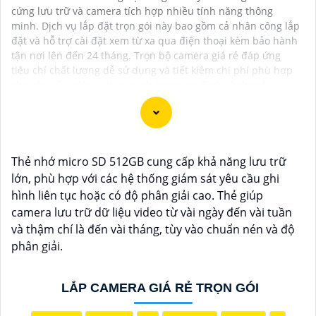
cứng lưu trữ và camera tích hợp nhiều tính năng thông
minh. Dịch vụ lắp đặt trọn gói này bao gồm cả nhân công lắp
đặt và hỗ trợ cài đặt xem từ xa qua điện thoại kèm bảo hành
tận nơi lên đến 24 tháng. Trọn bộ camera giá rẻ đáp ứng
tiêu chí chất lượng dễ sử dụng và tiết kiệm chi phí phù hợp
cho nhu cầu giám sát an ninh trong gia đình và doanh
nghiệp.
Thẻ nhớ micro SD 512GB cung cấp khả năng lưu trữ
Dạ chắc chắn, đây là tư vấn của tôi về Camera Dahua
lớn, phù hợp với các hệ thống giám sát yêu cầu ghi
chính hãng giá rẻ và chất lượng:
hình liên tục hoặc có độ phân giải cao. Thẻ giúp
1:
Camera Dahua là một thương hiệu nổi tiếng về sản
camera lưu trữ dữ liệu video từ vài ngày đến vài tuần
phẩm an ninh và giám sát.⚒
2:
Để Hoàn toàn tin cậy
và thậm chí là đến vài tháng, tùy vào chuẩn nén và độ
mua Camera Dahua chính hãng, bạn nên mua từ các
phân giải.
cửa hàng uy tín hoặc các đại lý chính thức của
Dahua.☄️
3:
Mức giá của Camera Dahua có thể thay
LẮP CAMERA GIÁ RẺ TRỌN GÓI
đổi tùy vào model và chức năng của camera. Bạn nên
tìm hiểu kỹ trước khi đầu tư.🎖️
4:
Chất lượng của