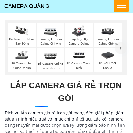
Trọn Bộ Camera
Trọn Bộ Camera
Bộ Camera Dahua
Lắp Trọn Bộ
Dahua Ghi Âm
Dahua Chống
Báo Động
Camera Dahua
Trộm
Bộ Camera Full
Bộ Camera Trong
Đầu Ghi XVR
Bô Camera Chống
Color Dahua
Nhà
Dahua
Trộm Hikvision
LẮP CAMERA GIÁ RẺ TRỌN
GÓI
Dịch vụ lắp camera giá rẻ trọn gói mang đến giải pháp giám
sát an ninh hiệu quả với mức chi phí tối ưu. Các gói camera
đang khuyến mại được chọn lựa kỹ lưỡng đảm bảo hình ảnh
sắc nét và thiết kế đồng bộ bao gồm đầy đủ đầu ghi hình ổ