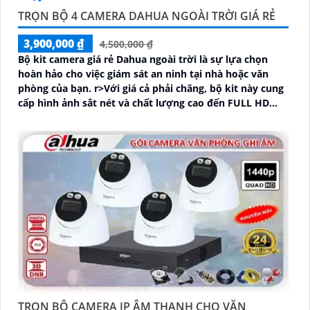
TRỌN BỘ 4 CAMERA DAHUA NGOÀI TRỜI GIÁ RẺ
3,900,000 ₫
4,500,000 ₫
Bộ kit camera giá rẻ Dahua ngoài trời là sự lựa chọn
hoàn hảo cho việc giám sát an ninh tại nhà hoặc văn
phòng của bạn. r>Với giá cả phải chăng, bộ kit này cung
cấp hình ảnh sắt nét và chất lượng cao đến FULL HD
1080P, giúp bạn dễ dàng nhìn rõ chi tiết từ xa
TRỌN BỘ CAMERA IP ÂM THANH CHO VĂN