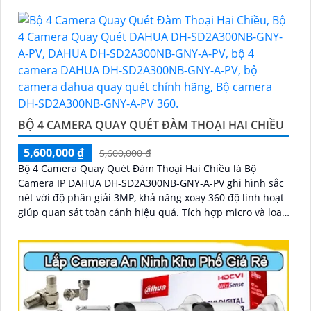
'
nhập
BỘ 4 CAMERA QUAY QUÉT ĐÀM THOẠI HAI CHIỀU
5,600,000 ₫
5,600,000 ₫
Bộ 4 Camera Quay Quét Đàm Thoại Hai Chiều là Bộ
Camera IP DAHUA DH-SD2A300NB-GNY-A-PV ghi hình sắc
nét với độ phân giải 3MP, khả năng xoay 360 độ linh hoạt
giúp quan sát toàn cảnh hiệu quả. Tích hợp micro và loa,
hỗ trợ đàm thoại hai chiều rõ ràng