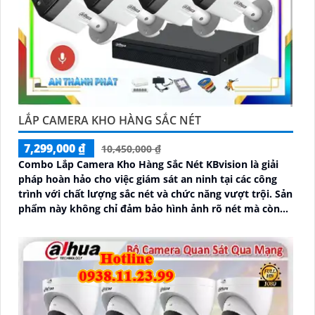
LẮP CAMERA KHO HÀNG SẮC NÉT
7,299,000 ₫
10,450,000 ₫
Combo Lắp Camera Kho Hàng Sắc Nét KBvision là giải
pháp hoàn hảo cho việc giám sát an ninh tại các công
trình với chất lượng sắc nét và chức năng vượt trội. Sản
phẩm này không chỉ đảm bảo hình ảnh rõ nét mà còn
tích hợp chức năng thu âm tiên nghi, hỗ trợ việc giám
sát một cách toàn diện và chính xác hơn