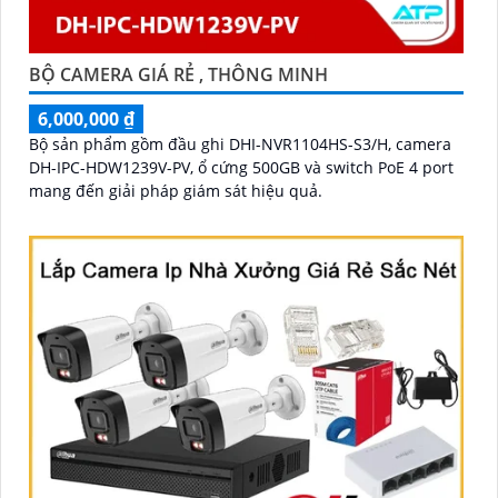
BỘ CAMERA GIÁ RẺ , THÔNG MINH
6,000,000 ₫
Bộ sản phẩm gồm đầu ghi DHI-NVR1104HS-S3/H, camera
DH-IPC-HDW1239V-PV, ổ cứng 500GB và switch PoE 4 port
mang đến giải pháp giám sát hiệu quả.