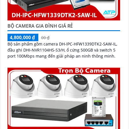
BỘ CAMERA GIA ĐÌNH GIÁ RẺ
4,800,000 ₫
00 ₫
Bộ sản phẩm gồm camera DH-IPC-HFW1339DTK2-SAW-IL,
đầu ghi DHI-NVR1104HS-S3/H, ổ cứng 500GB và switch 5
port 100Mbps mang đến giải pháp an ninh thông minh.