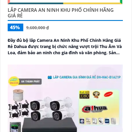
LẮP CAMERA AN NINH KHU PHỐ CHÍNH HÃNG
GIÁ RẺ
45%
9,600,000 ₫
Đầy đủ bộ lắp Camera An Ninh Khu Phố Chính Hãng Giá
Rẻ Dahua được trang bị chức năng vượt trội Thu Âm Và
Loa, đảm bảo an ninh cho gia đình và văn phòng. Sản
phẩm được thiết kế nhỏ gọn tinh tế, phù hợp với mọi
không gian