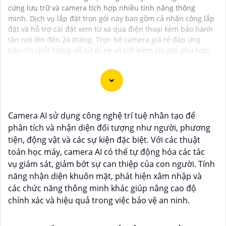
cứng lưu trữ và camera tích hợp nhiều tính năng thông
minh. Dịch vụ lắp đặt trọn gói này bao gồm cả nhân công lắp
đặt và hỗ trợ cài đặt xem từ xa qua điện thoại kèm bảo hành
tận nơi lên đến 24 tháng. Trọn bộ camera giá rẻ đáp ứng
tiêu chí chất lượng dễ sử dụng và tiết kiệm chi phí phù hợp
cho nhu cầu giám sát an ninh trong gia đình và doanh
nghiệp.
Camera AI sử dụng công nghệ trí tuệ nhân tạo để
Dạ chắc chắn, đây là tư vấn của tôi về Camera Dahua
phân tích và nhận diện đối tượng như người, phương
chính hãng giá rẻ và chất lượng:
tiện, động vật và các sự kiện đặc biệt. Với các thuật
1:
Camera Dahua là một thương hiệu nổi tiếng về sản
toán học máy, camera AI có thể tự động hóa các tác
phẩm an ninh và giám sát.⚒
2:
Để Hoàn toàn tin cậy
vụ giám sát, giảm bớt sự can thiệp của con người. Tính
mua Camera Dahua chính hãng, bạn nên mua từ các
năng nhận diện khuôn mặt, phát hiện xâm nhập và
cửa hàng uy tín hoặc các đại lý chính thức của
các chức năng thông minh khác giúp nâng cao độ
Dahua.☄️
3:
Mức giá của Camera Dahua có thể thay
chính xác và hiệu quả trong việc bảo vệ an ninh.
đổi tùy vào model và chức năng của camera. Bạn nên
tìm hiểu kỹ trước khi đầu tư.🎖️
4:
Chất lượng của