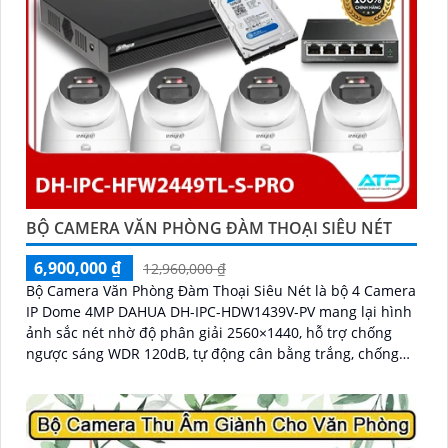
BỘ CAMERA VĂN PHÒNG ĐÀM THOẠI SIÊU NÉT
6,900,000 ₫
12,960,000 ₫
Bộ Camera Văn Phòng Đàm Thoại Siêu Nét là bộ 4 Camera
IP Dome 4MP DAHUA DH-IPC-HDW1439V-PV mang lại hình
ảnh sắc nét nhờ độ phân giải 2560×1440, hỗ trợ chống
ngược sáng WDR 120dB, tự động cân bằng trắng, chống
nhiễu 3D-DNR. Tích hợp loa, mic đàm thoại hai chiều,
chiếu sáng kép LED ánh sáng ấm và hồng ngoại 30m,
cùng tính năng phát hiện con người, giúp giám sát hiệu
quả ngày đêm