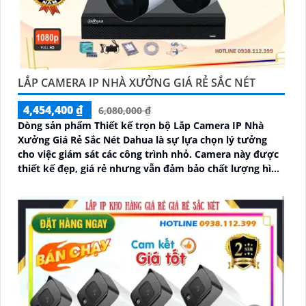
LẮP CAMERA IP NHÀ XƯỞNG GIÁ RẺ SẮC NÉT
4,454,400 ₫
6,080,000 ₫
Dòng sản phẩm Thiết kế trọn bộ Lắp Camera IP Nhà
Xưởng Giá Rẻ Sắc Nét Dahua là sự lựa chọn lý tưởng
cho việc giám sát các công trình nhỏ. Camera này được
thiết kế đẹp, giá rẻ nhưng vẫn đảm bảo chất lượng hình
ảnh sắc nét lên đến 2