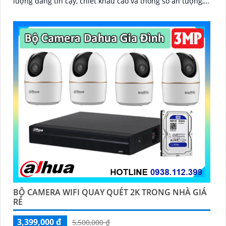
lượng đáng tin cậy, chiết khấu cao và thông số ấn tượng,
bộ camera này sẽ là lựa chọn tuyệt vời cho người dùng
BỘ CAMERA WIFI QUAY QUÉT 2K TRONG NHÀ GIÁ
RẺ
3,399,000 ₫
5,500,000 ₫