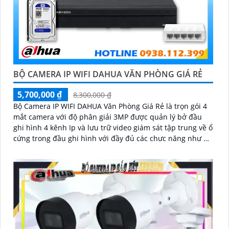
BỘ CAMERA IP WIFI DAHUA VĂN PHÒNG GIÁ RẺ
5,700,000 ₫
8,300,000 ₫
Bộ Camera IP WIFI DAHUA Văn Phòng Giá Rẻ là trọn gói 4
mắt camera với độ phân giải 3MP được quản lý bở đầu
ghi hình 4 kênh Ip và lưu trữ video giám sát tập trung về ổ
cứng trong đầu ghi hình với đầy đủ các chưc năng như AI
Phát hiện chuyển động, đàm thoại âm thanh 2 chiều và
giám sát có màu vào ban đêm