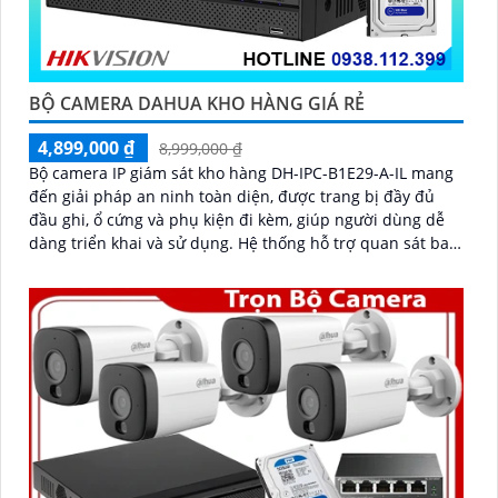
BỘ CAMERA DAHUA KHO HÀNG GIÁ RẺ
4,899,000 ₫
8,999,000 ₫
Bộ camera IP giám sát kho hàng DH-IPC-B1E29-A-IL mang
đến giải pháp an ninh toàn diện, được trang bị đầy đủ
đầu ghi, ổ cứng và phụ kiện đi kèm, giúp người dùng dễ
dàng triển khai và sử dụng. Hệ thống hỗ trợ quan sát ban
đêm rõ nét nhờ công nghệ hồng ngoại kết hợp đèn LED
ánh sáng trắng, cùng khả năng phát hiện chuyển động
thông minh, giúp đảm bảo an toàn tuyệt đối cho khu vực
kho hàng