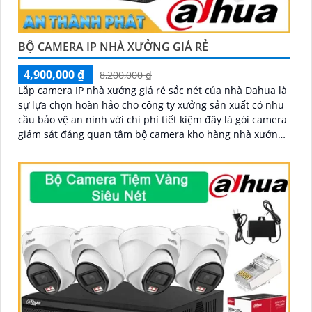
BỘ CAMERA IP NHÀ XƯỞNG GIÁ RẺ
4,900,000 ₫
8,200,000 ₫
Lắp camera IP nhà xưởng giá rẻ sắc nét của nhà Dahua là
sự lựa chọn hoàn hảo cho công ty xưởng sản xuất có nhu
cầu bảo vệ an ninh với chi phí tiết kiệm đây là gói camera
giám sát đáng quan tâm bộ camera kho hàng nhà xưởng
công nghệ IP đảm bảo cung cấp hình ảnh rõ nét chất
lượng cao cho người dùng với bộ camera camera IP
Dahua bảo vệ an ninh cho xưởng sản xuất tuyệt đối.