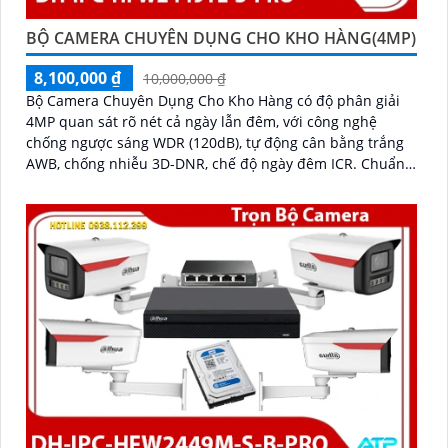
BỘ CAMERA CHUYÊN DỤNG CHO KHO HÀNG(4MP)
8,100,000 ₫
10,000,000 ₫
Bộ Camera Chuyên Dụng Cho Kho Hàng có độ phân giải
4MP quan sát rõ nét cả ngày lẫn đêm, với công nghệ
chống ngược sáng WDR (120dB), tự động cân bằng trắng
AWB, chống nhiễu 3D-DNR, chế độ ngày đêm ICR. Chuẩn
chống nước IP67 giúp hoạt động ổn định trong môi
trường khắc nghiệt