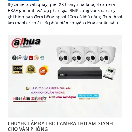
Bộ camera wifi quay quét 2K trong nhà là bộ 4 camera
H3AE ghi hình với độ phân giải 3MP cúng với khả năng
ghi hình ban đem hồng ngoại 10m có khả năng đàm thoại
âm thanh 2 chiều và phát hiện chuyển động chuẩn sát rất
thích hợp lắp đặt cho các văn phòng, gia đình, những vị
trí giám sát yêu cầu camera vừa có thể giám sát đêm vừa
có thể đàm thoại được âm thanh 2 chiều.
CHUYÊN LẮP ĐẶT BỘ CAMERA THU ÂM GIÀNH
CHO VĂN PHÒNG