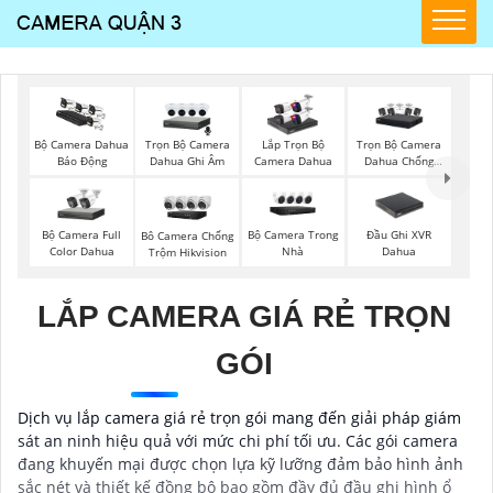
Trọn Bộ Camera
Trọn Bộ Camera
Bộ Camera Dahua
Lắp Trọn Bộ
Dahua Ghi Âm
Dahua Chống
Báo Động
Camera Dahua
Trộm
Bộ Camera Full
Bộ Camera Trong
Đầu Ghi XVR
Bô Camera Chống
Color Dahua
Nhà
Dahua
Trộm Hikvision
LẮP CAMERA GIÁ RẺ TRỌN
GÓI
Dịch vụ lắp camera giá rẻ trọn gói mang đến giải pháp giám
sát an ninh hiệu quả với mức chi phí tối ưu. Các gói camera
đang khuyến mại được chọn lựa kỹ lưỡng đảm bảo hình ảnh
sắc nét và thiết kế đồng bộ bao gồm đầy đủ đầu ghi hình ổ