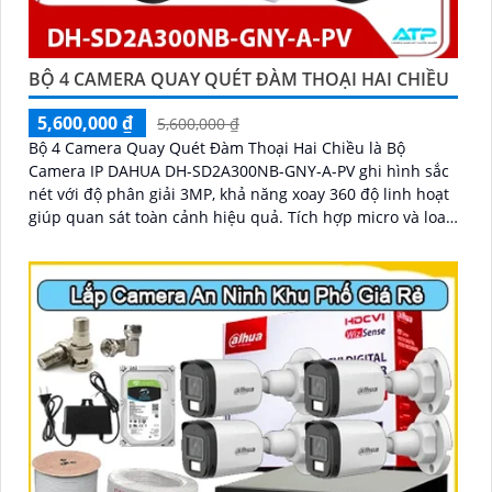
BỘ 4 CAMERA QUAY QUÉT ĐÀM THOẠI HAI CHIỀU
5,600,000 ₫
5,600,000 ₫
Bộ 4 Camera Quay Quét Đàm Thoại Hai Chiều là Bộ
Camera IP DAHUA DH-SD2A300NB-GNY-A-PV ghi hình sắc
nét với độ phân giải 3MP, khả năng xoay 360 độ linh hoạt
giúp quan sát toàn cảnh hiệu quả. Tích hợp micro và loa,
hỗ trợ đàm thoại hai chiều rõ ràng