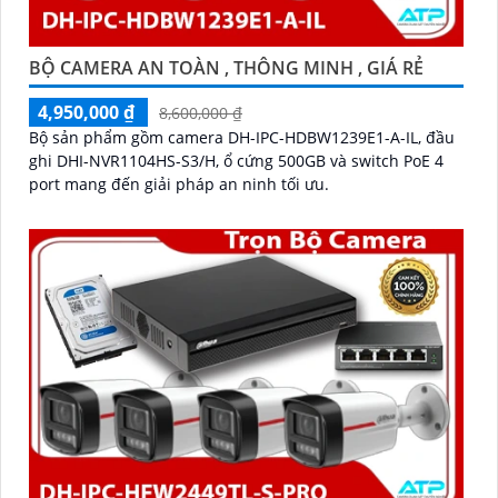
BỘ CAMERA AN TOÀN , THÔNG MINH , GIÁ RẺ
4,950,000 ₫
8,600,000 ₫
Bộ sản phẩm gồm camera DH-IPC-HDBW1239E1-A-IL, đầu
ghi DHI-NVR1104HS-S3/H, ổ cứng 500GB và switch PoE 4
port mang đến giải pháp an ninh tối ưu.