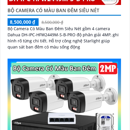
BỘ CAMERA CÓ MÀU BAN ĐÊM SIÊU NÉT
8,500,000 ₫
8,500,000 ₫
Bộ Camera Có Màu Ban Đêm Siêu Nét gồm 4 camera
Dahua DH-IPC-HFW2449M-S-B-PRO độ phân giải 4MP, ghi
hình rõ từng chi tiết. Hỗ trợ công nghệ Starlight giúp
quan sát ban đêm có màu sống động