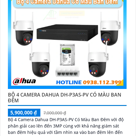
Camera Dahua được đánh giá cao với độ phân giải
cao, tính năng thông minh và độ tin cậy.💖
5:
Nếu bạn
muốn tìm camera Dahua giá rẻ, bạn có thể tham khảo
trên các website thương mại điện tử hoặc tại các cửa
hàng điện tử.
Hy vọng rằng những thông tin trên sẽ giúp bạn chọn
lựa được Camera Dahua chính hãng, giá rẻ và chất
lượng. Nếu bạn có thêm câu hỏi hoặc cần tư vấn
thêm, đừng ngần ngại để lại Cung cấp cho công trình
biết.
BỘ 4 CAMERA DAHUA DH-P3AS-PV CÓ MÀU BAN
ĐÊM
5,900,000 ₫
7,000,000 ₫
Bộ 4 Camera Dahua DH-P3AS-PV Có Màu Ban Đêm với độ
phân giải cao lên đến 3MP cùng với khả năng giám sát
ban đêm hiệu quả với tầm nhìn xa vào ban đêm lên đến