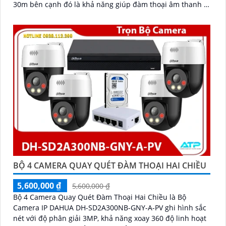
30m bên cạnh đó là khả năng giúp đàm thoại âm thanh 2
'
chiều và báo động răng de chủ động khi phát hiện xâm
nhập
BỘ 4 CAMERA QUAY QUÉT ĐÀM THOẠI HAI CHIỀU
5,600,000 ₫
5,600,000 ₫
Bộ 4 Camera Quay Quét Đàm Thoại Hai Chiều là Bộ
Camera IP DAHUA DH-SD2A300NB-GNY-A-PV ghi hình sắc
nét với độ phân giải 3MP, khả năng xoay 360 độ linh hoạt