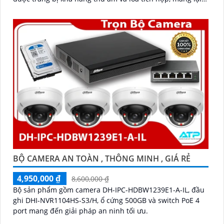
cho bạn sự tiện dụng và linh hoạt trong việc giao tiếp và
tương tác
BỘ CAMERA AN TOÀN , THÔNG MINH , GIÁ RẺ
4,950,000 ₫
8,600,000 ₫
Bộ sản phẩm gồm camera DH-IPC-HDBW1239E1-A-IL, đầu
ghi DHI-NVR1104HS-S3/H, ổ cứng 500GB và switch PoE 4
port mang đến giải pháp an ninh tối ưu.