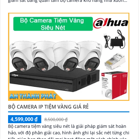
giám sát đáng quan tâm bộ camera kho hàng nhà xưởng
công nghệ IP đảm bảo cung cấp hình ảnh rõ nét chất
lượng cao cho người dùng với bộ camera camera IP
Dahua bảo vệ an ninh cho xưởng sản xuất tuyệt đối.
BỘ CAMERA IP TIỆM VÀNG GIÁ RẺ
4,599,000 ₫
8,500,000 ₫
Bộ camera tiệm vàng siêu nét là giải pháp giám sát hoàn
hảo, với độ phân giải cao, hình ảnh ghi lại sắc nét từng chi