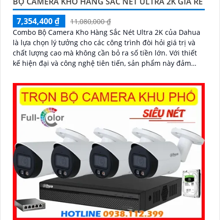
BỘ CAMERA KHO HÀNG SẮC NÉT ULTRA 2K GIÁ RẺ
7,354,400 ₫
11,080,000 ₫
Combo Bộ Camera Kho Hàng Sắc Nét Ultra 2K của Dahua
là lựa chọn lý tưởng cho các công trình đòi hỏi giá trị và
chất lượng cao mà không cần bỏ ra số tiền lớn. Với thiết
kế hiện đại và công nghệ tiên tiến, sản phẩm này đảm
bảo mang lại sự an ninh toàn diện cho người sử dụng