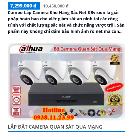
7,299,000 ₫
10,450,000 ₫
Combo Lắp Camera Kho Hàng Sắc Nét KBvision là giải
pháp hoàn hảo cho việc giám sát an ninh tại các công
trình với chất lượng sắc nét và chức năng vượt trội. Sản
phẩm này không chỉ đảm bảo hình ảnh rõ nét mà còn
tích hợp chức năng thu âm tiên nghi, hỗ trợ việc giám
sát một cách toàn diện và chính xác hơn
LẮP ĐẶT CAMERA QUAN SÁT QUA MẠNG