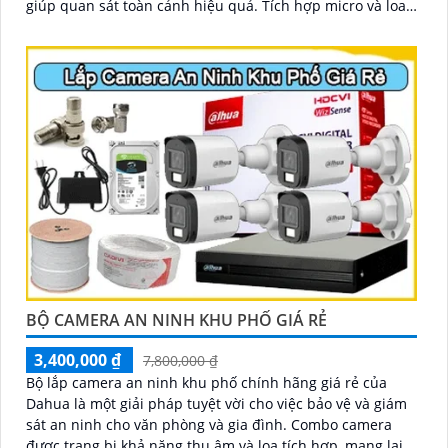
giúp quan sát toàn cảnh hiệu quả. Tích hợp micro và loa,
hỗ trợ đàm thoại hai chiều rõ ràng
BỘ CAMERA AN NINH KHU PHỐ GIÁ RẺ
3,400,000 ₫
7,800,000 ₫
Bộ lắp camera an ninh khu phố chính hãng giá rẻ của
Dahua là một giải pháp tuyệt vời cho việc bảo vệ và giám
sát an ninh cho văn phòng và gia đình. Combo camera
được trang bị khả năng thu âm và loa tích hợp, mang lại