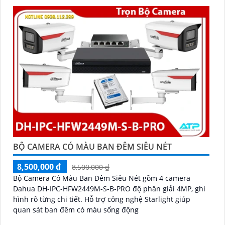
trường khắc nghiệt
BỘ CAMERA CÓ MÀU BAN ĐÊM SIÊU NÉT
8,500,000 ₫
8,500,000 ₫
Bộ Camera Có Màu Ban Đêm Siêu Nét gồm 4 camera
Dahua DH-IPC-HFW2449M-S-B-PRO độ phân giải 4MP, ghi
hình rõ từng chi tiết. Hỗ trợ công nghệ Starlight giúp
quan sát ban đêm có màu sống động