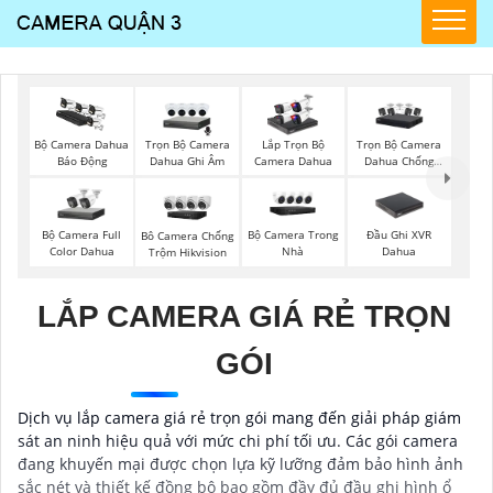
Trọn Bộ Camera
Trọn Bộ Camera
Bộ Camera Dahua
Lắp Trọn Bộ
Dahua Ghi Âm
Dahua Chống
Báo Động
Camera Dahua
Trộm
Bộ Camera Full
Bộ Camera Trong
Đầu Ghi XVR
Bô Camera Chống
Color Dahua
Nhà
Dahua
Trộm Hikvision
LẮP CAMERA GIÁ RẺ TRỌN
GÓI
Dịch vụ lắp camera giá rẻ trọn gói mang đến giải pháp giám
sát an ninh hiệu quả với mức chi phí tối ưu. Các gói camera
đang khuyến mại được chọn lựa kỹ lưỡng đảm bảo hình ảnh
sắc nét và thiết kế đồng bộ bao gồm đầy đủ đầu ghi hình ổ