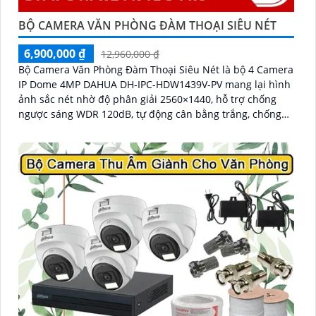
BỘ CAMERA VĂN PHÒNG ĐÀM THOẠI SIÊU NÉT
6,900,000 ₫
12,960,000 ₫
Bộ Camera Văn Phòng Đàm Thoại Siêu Nét là bộ 4 Camera
IP Dome 4MP DAHUA DH-IPC-HDW1439V-PV mang lại hình
ảnh sắc nét nhờ độ phân giải 2560×1440, hỗ trợ chống
ngược sáng WDR 120dB, tự động cân bằng trắng, chống
nhiễu 3D-DNR. Tích hợp loa, mic đàm thoại hai chiều,
chiếu sáng kép LED ánh sáng ấm và hồng ngoại 30m,
cùng tính năng phát hiện con người, giúp giám sát hiệu
quả ngày đêm