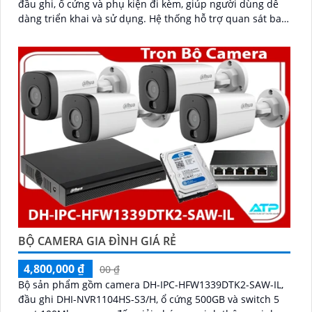
đầu ghi, ổ cứng và phụ kiện đi kèm, giúp người dùng dễ
dàng triển khai và sử dụng. Hệ thống hỗ trợ quan sát ban
đêm rõ nét nhờ công nghệ hồng ngoại kết hợp đèn LED
ánh sáng trắng, cùng khả năng phát hiện chuyển động
thông minh, giúp đảm bảo an toàn tuyệt đối cho khu vực
kho hàng
BỘ CAMERA GIA ĐÌNH GIÁ RẺ
4,800,000 ₫
00 ₫
Bộ sản phẩm gồm camera DH-IPC-HFW1339DTK2-SAW-IL,
đầu ghi DHI-NVR1104HS-S3/H, ổ cứng 500GB và switch 5