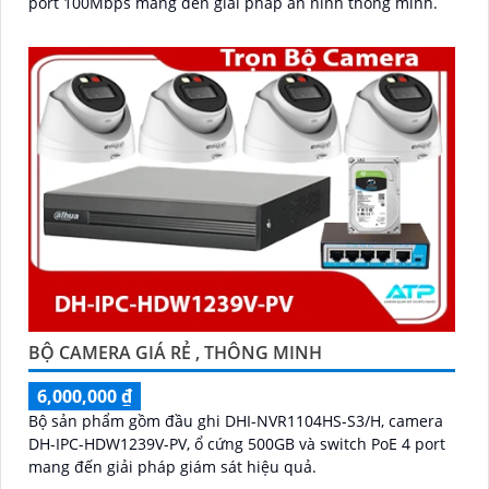
port 100Mbps mang đến giải pháp an ninh thông minh.
BỘ CAMERA GIÁ RẺ , THÔNG MINH
6,000,000 ₫
Bộ sản phẩm gồm đầu ghi DHI-NVR1104HS-S3/H, camera
DH-IPC-HDW1239V-PV, ổ cứng 500GB và switch PoE 4 port
mang đến giải pháp giám sát hiệu quả.