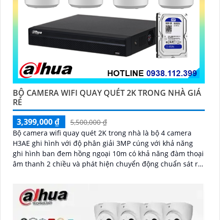
BỘ CAMERA WIFI QUAY QUÉT 2K TRONG NHÀ GIÁ
RẺ
3,399,000 ₫
5,500,000 ₫
Bộ camera wifi quay quét 2K trong nhà là bộ 4 camera
H3AE ghi hình với độ phân giải 3MP cúng với khả năng
ghi hình ban đem hồng ngoại 10m có khả năng đàm thoại
âm thanh 2 chiều và phát hiện chuyển động chuẩn sát rất
thích hợp lắp đặt cho các văn phòng, gia đình, những vị
trí giám sát yêu cầu camera vừa có thể giám sát đêm vừa
có thể đàm thoại được âm thanh 2 chiều.