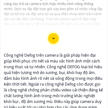
cứng lưu trữ và camera tích hợp nhiều tính năng thông
minh. Dịch vụ lắp đặt trọn gói này bao gồm cả nhân công lắp
đặt và hỗ trợ cài đặt xem từ xa qua điện thoại kèm bảo hành
tận nơi lên đến 24 tháng. Trọn bộ camera giá rẻ đáp ứng
tiêu chí chất lượng dễ sử dụng và tiết kiệm chi phí phù hợp
cho nhu cầu giám sát an ninh trong gia đình và doanh
nghiệp.
Công nghệ Defog trên camera là giải pháp hiện đại
Dạ chắc chắn, đây là tư vấn của tôi về Camera Dahua
giúp khôi phục chi tiết và màu sắc hình ảnh một cách
chính hãng giá rẻ và chất lượng:
trung thực và tự nhiên. Công nghệ DEFOG loại bỏ hiệu
1:
Camera Dahua là một thương hiệu nổi tiếng về sản
quả hiện tượng mờ do sương, bụi, khói hay độ ẩm,
phẩm an ninh và giám sát.⚒
2:
Để Hoàn toàn tin cậy
đảm bảo hình ảnh rõ nét và sống động trong mọi điều
mua Camera Dahua chính hãng, bạn nên mua từ các
kiện thời tiết. Ngoài ra công nghệ Defog còn được gọi
cửa hàng uy tín hoặc các đại lý chính thức của
là công nghệ chống phản chiếu video cải thiện đáng kể
Dahua.☄️
3:
Mức giá của Camera Dahua có thể thay
chất lượng hình ảnh trong môi trường khắc nghiệt
đổi tùy vào model và chức năng của camera. Bạn nên
khói bụi , độ ẩm sương mù. Điều này giúp camera duy
tìm hiểu kỹ trước khi đầu tư.🎖️
4:
Chất lượng của
trì hiệu suất tối ưu phù hợp cho các ứng dụng giám