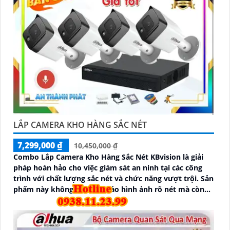
LẮP CAMERA KHO HÀNG SẮC NÉT
7,299,000 ₫
10,450,000 ₫
Combo Lắp Camera Kho Hàng Sắc Nét KBvision là giải
pháp hoàn hảo cho việc giám sát an ninh tại các công
trình với chất lượng sắc nét và chức năng vượt trội. Sản
phẩm này không chỉ đảm bảo hình ảnh rõ nét mà còn
tích hợp chức năng thu âm tiên nghi, hỗ trợ việc giám
sát một cách toàn diện và chính xác hơn