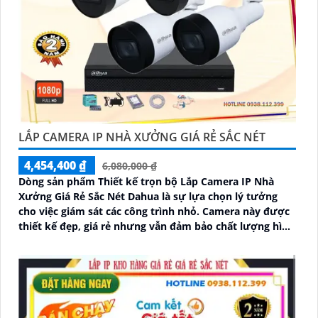
LẮP CAMERA IP NHÀ XƯỞNG GIÁ RẺ SẮC NÉT
4,454,400 ₫
6,080,000 ₫
Dòng sản phẩm Thiết kế trọn bộ Lắp Camera IP Nhà
Xưởng Giá Rẻ Sắc Nét Dahua là sự lựa chọn lý tưởng
cho việc giám sát các công trình nhỏ. Camera này được
thiết kế đẹp, giá rẻ nhưng vẫn đảm bảo chất lượng hình
ảnh sắc nét lên đến 2