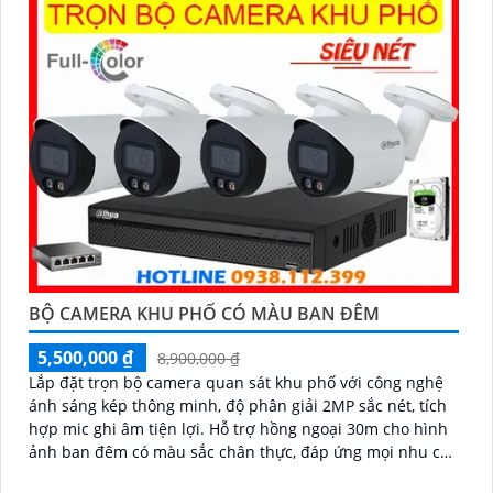
BỘ CAMERA KHU PHỐ CÓ MÀU BAN ĐÊM
5,500,000 ₫
8,900,000 ₫
Lắp đặt trọn bộ camera quan sát khu phố với công nghệ
ánh sáng kép thông minh, độ phân giải 2MP sắc nét, tích
hợp mic ghi âm tiện lợi. Hỗ trợ hồng ngoại 30m cho hình
ảnh ban đêm có màu sắc chân thực, đáp ứng mọi nhu cầu
an ninh