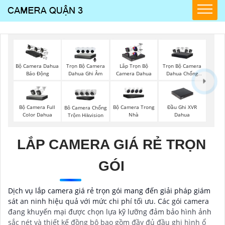
Trọn Bộ Camera
Trọn Bộ Camera
Bộ Camera Dahua
Lắp Trọn Bộ
Dahua Ghi Âm
Dahua Chống
Báo Động
Camera Dahua
Trộm
Bộ Camera Full
Bộ Camera Trong
Đầu Ghi XVR
Bô Camera Chống
Color Dahua
Nhà
Dahua
Trộm Hikvision
LẮP CAMERA GIÁ RẺ TRỌN
GÓI
Dịch vụ lắp camera giá rẻ trọn gói mang đến giải pháp giám
sát an ninh hiệu quả với mức chi phí tối ưu. Các gói camera
đang khuyến mại được chọn lựa kỹ lưỡng đảm bảo hình ảnh
sắc nét và thiết kế đồng bộ bao gồm đầy đủ đầu ghi hình ổ