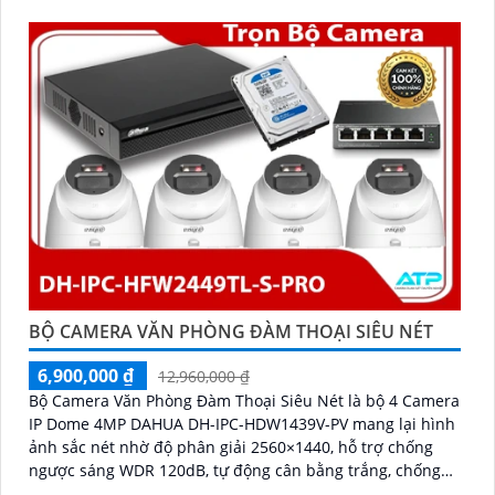
BỘ CAMERA VĂN PHÒNG ĐÀM THOẠI SIÊU NÉT
6,900,000 ₫
12,960,000 ₫
Bộ Camera Văn Phòng Đàm Thoại Siêu Nét là bộ 4 Camera
IP Dome 4MP DAHUA DH-IPC-HDW1439V-PV mang lại hình
ảnh sắc nét nhờ độ phân giải 2560×1440, hỗ trợ chống
ngược sáng WDR 120dB, tự động cân bằng trắng, chống
nhiễu 3D-DNR. Tích hợp loa, mic đàm thoại hai chiều,