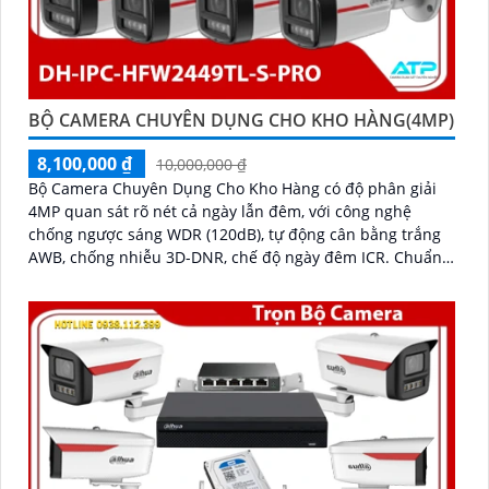
BỘ CAMERA CHUYÊN DỤNG CHO KHO HÀNG(4MP)
8,100,000 ₫
10,000,000 ₫
Bộ Camera Chuyên Dụng Cho Kho Hàng có độ phân giải
4MP quan sát rõ nét cả ngày lẫn đêm, với công nghệ
chống ngược sáng WDR (120dB), tự động cân bằng trắng
AWB, chống nhiễu 3D-DNR, chế độ ngày đêm ICR. Chuẩn
chống nước IP67 giúp hoạt động ổn định trong môi
trường khắc nghiệt