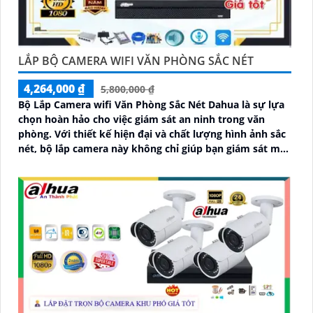
LẮP BỘ CAMERA WIFI VĂN PHÒNG SẮC NÉT
4,264,000 ₫
5,800,000 ₫
Bộ Lắp Camera wifi Văn Phòng Sắc Nét Dahua là sự lựa
chọn hoàn hảo cho việc giám sát an ninh trong văn
phòng. Với thiết kế hiện đại và chất lượng hình ảnh sắc
nét, bộ lắp camera này không chỉ giúp bạn giám sát một
cách chính xác mà còn mang lại sự tiện nghi cao