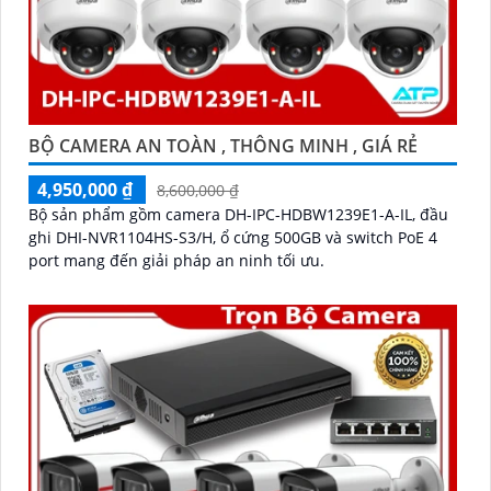
BỘ CAMERA AN TOÀN , THÔNG MINH , GIÁ RẺ
4,950,000 ₫
8,600,000 ₫
Bộ sản phẩm gồm camera DH-IPC-HDBW1239E1-A-IL, đầu
ghi DHI-NVR1104HS-S3/H, ổ cứng 500GB và switch PoE 4
port mang đến giải pháp an ninh tối ưu.