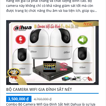
hàng với giá cả phải chăng và chất lượng đỉnh cao. Bộ
camera này không chỉ có khả năng giám sát tốt mà còn
được trang bị chức năng thu âm và loa tiện ích, giúp quản
lý cửa hàng nắm bắt mọi tình huống một cách dễ dàng
BỘ CAMERA WIFI GIA ĐÌNH SẮT NÉT
3,500,000 ₫
4,760,000 ₫
Combo Bộ Camera Wifi Gia Đình Sắt Nét Dahua là sự lựa