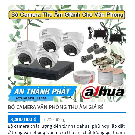
chiếu sáng kép LED ánh sáng ấm và hồng ngoại 30m,
cùng tính năng phát hiện con người, giúp giám sát hiệu
quả ngày đêm
BỘ CAMERA VĂN PHÒNG THU ÂM GIÁ RẺ
3,400,000 ₫
7,200,000 ₫
Bộ camera chất lượng đến từ nhà dahua, phù hợp lắp đặt
ở trong văn phòng, với micro thu âm chất lượng giá thành