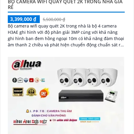
BỘ CAMERA WIFI QUAY QUÉT 2K TRONG NHÀ GIÁ
RẺ
3,399,000 ₫
5,500,000 ₫
Bộ camera wifi quay quét 2K trong nhà là bộ 4 camera
H3AE ghi hình với độ phân giải 3MP cúng với khả năng
ghi hình ban đem hồng ngoại 10m có khả năng đàm thoại
âm thanh 2 chiều và phát hiện chuyển động chuẩn sát rất
thích hợp lắp đặt cho các văn phòng, gia đình, những vị
trí giám sát yêu cầu camera vừa có thể giám sát đêm vừa
có thể đàm thoại được âm thanh 2 chiều.