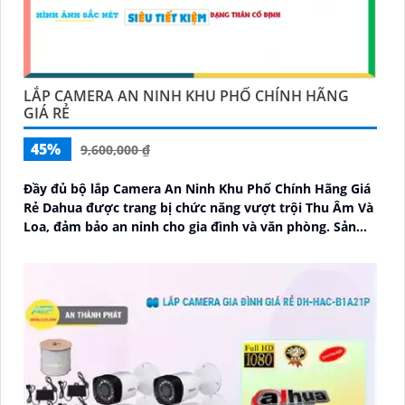
LẮP CAMERA AN NINH KHU PHỐ CHÍNH HÃNG
GIÁ RẺ
45%
9,600,000 ₫
Đầy đủ bộ lắp Camera An Ninh Khu Phố Chính Hãng Giá
Rẻ Dahua được trang bị chức năng vượt trội Thu Âm Và
Loa, đảm bảo an ninh cho gia đình và văn phòng. Sản
phẩm được thiết kế nhỏ gọn tinh tế, phù hợp với mọi
không gian