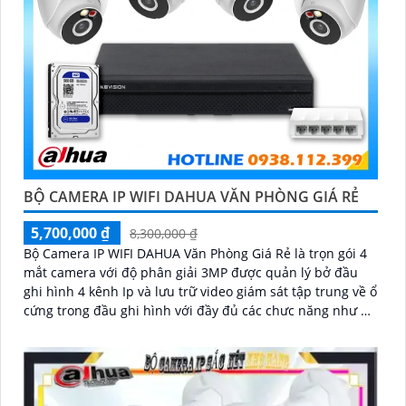
BỘ CAMERA IP WIFI DAHUA VĂN PHÒNG GIÁ RẺ
5,700,000 ₫
8,300,000 ₫
Bộ Camera IP WIFI DAHUA Văn Phòng Giá Rẻ là trọn gói 4
mắt camera với độ phân giải 3MP được quản lý bở đầu
ghi hình 4 kênh Ip và lưu trữ video giám sát tập trung về ổ
cứng trong đầu ghi hình với đầy đủ các chưc năng như AI
Phát hiện chuyển động, đàm thoại âm thanh 2 chiều và
giám sát có màu vào ban đêm