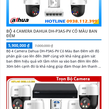
'
BỘ 4 CAMERA DAHUA DH-P3AS-PV CÓ MÀU BAN
ĐÊM
5,900,000 ₫
7,000,000 ₫
Bộ 4 Camera Dahua DH-P3AS-PV Có Màu Ban Đêm với độ
phân giải cao lên đến 3MP cùng với khả năng giám sát
ban đêm hiệu quả với tầm nhìn xa vào ban đêm lên đến
30m bên cạnh đó là khả năng giúp đàm thoại âm thanh 2
chiều và báo động răng de chủ động khi phát hiện xâm
nhập