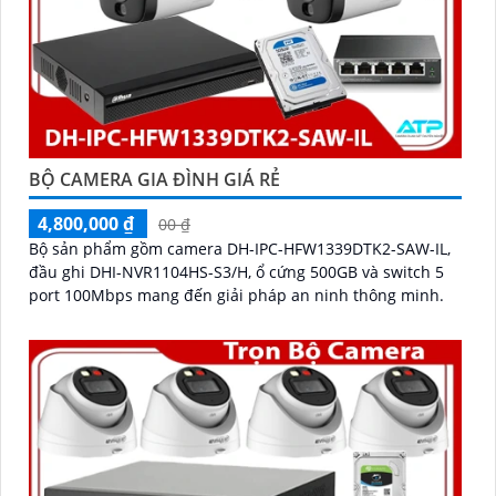
BỘ CAMERA GIA ĐÌNH GIÁ RẺ
4,800,000 ₫
00 ₫
Bộ sản phẩm gồm camera DH-IPC-HFW1339DTK2-SAW-IL,
đầu ghi DHI-NVR1104HS-S3/H, ổ cứng 500GB và switch 5
port 100Mbps mang đến giải pháp an ninh thông minh.