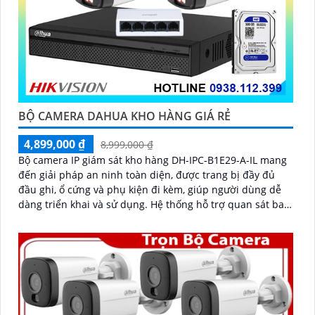
BỘ CAMERA DAHUA KHO HÀNG GIÁ RẺ
4,899,000 ₫
8,999,000 ₫
Bộ camera IP giám sát kho hàng DH-IPC-B1E29-A-IL mang
đến giải pháp an ninh toàn diện, được trang bị đầy đủ
đầu ghi, ổ cứng và phụ kiện đi kèm, giúp người dùng dễ
dàng triển khai và sử dụng. Hệ thống hỗ trợ quan sát ban
đêm rõ nét nhờ công nghệ hồng ngoại kết hợp đèn LED
ánh sáng trắng, cùng khả năng phát hiện chuyển động
thông minh, giúp đảm bảo an toàn tuyệt đối cho khu vực
kho hàng