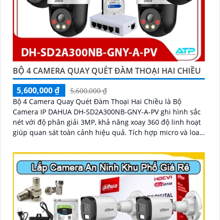
BỘ 4 CAMERA QUAY QUÉT ĐÀM THOẠI HAI CHIỀU
5,600,000 ₫
5,600,000 ₫
Bộ 4 Camera Quay Quét Đàm Thoại Hai Chiều là Bộ
Camera IP DAHUA DH-SD2A300NB-GNY-A-PV ghi hình sắc
nét với độ phân giải 3MP, khả năng xoay 360 độ linh hoạt
giúp quan sát toàn cảnh hiệu quả. Tích hợp micro và loa,
hỗ trợ đàm thoại hai chiều rõ ràng