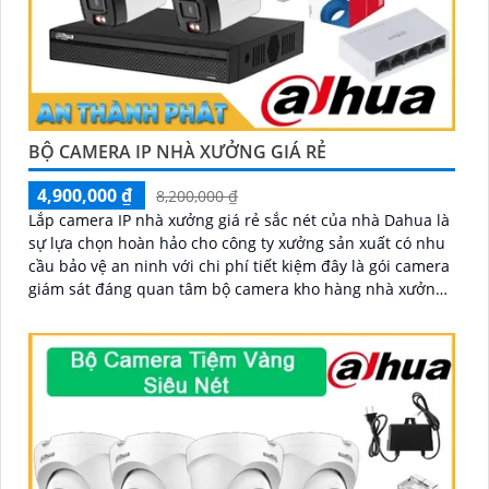
BỘ CAMERA IP NHÀ XƯỞNG GIÁ RẺ
4,900,000 ₫
8,200,000 ₫
Lắp camera IP nhà xưởng giá rẻ sắc nét của nhà Dahua là
sự lựa chọn hoàn hảo cho công ty xưởng sản xuất có nhu
cầu bảo vệ an ninh với chi phí tiết kiệm đây là gói camera
giám sát đáng quan tâm bộ camera kho hàng nhà xưởng
công nghệ IP đảm bảo cung cấp hình ảnh rõ nét chất
lượng cao cho người dùng với bộ camera camera IP
Dahua bảo vệ an ninh cho xưởng sản xuất tuyệt đối.