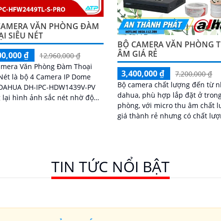
CAMERA VĂN PHÒNG ĐÀM
I SIÊU NÉT
BỘ CAMERA VĂN PHÒNG 
ÂM GIÁ RẺ
00,000 ₫
12,960,000 ₫
amera Văn Phòng Đàm Thoại
3,400,000 ₫
7,200,000 ₫
Nét là bộ 4 Camera IP Dome
Bộ camera chất lượng đến từ 
DAHUA DH-IPC-HDW1439V-PV
dahua, phù hợp lắp đặt ở tron
lại hình ảnh sắc nét nhờ độ
phòng, với micro thu âm chất 
giải 2560×1440, hỗ trợ chống
giá thành rẻ nhưng có chất lư
c sáng WDR 120dB, tự động
cao, nhìn ban đêm có màu nhờ
ằng trắng, chống nhiễu 3D-
led 15m nhìn hồng ngoại 30m
i
hiều, chiếu sáng kép LED ánh
ấm và hồng ngoại 30m, cùng
TIN TỨC NỔI BẬT
năng phát hiện con người, giúp
sát hiệu quả ngày đêm