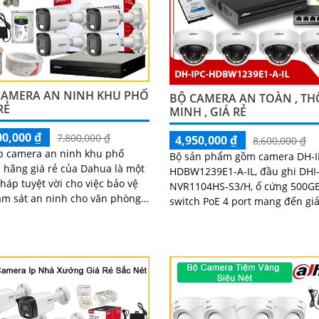
CAMERA AN NINH KHU PHỐ
BỘ CAMERA AN TOÀN , T
RẺ
MINH , GIÁ RẺ
00,000 ₫
7,800,000 ₫
4,950,000 ₫
8,600,000 ₫
p camera an ninh khu phố
Bộ sản phẩm gồm camera DH-I
 hãng giá rẻ của Dahua là một
HDBW1239E1-A-IL, đầu ghi DHI
pháp tuyệt vời cho việc bảo vệ
NVR1104HS-S3/H, ổ cứng 500GB
ám sát an ninh cho văn phòng
switch PoE 4 port mang đến giả
Combo camera được
pháp an ninh tối ưu.
 bị khả năng thu âm và loa tích
mang lại cho bạn sự tiện dụng
nh hoạt trong việc giao tiếp và
 tác