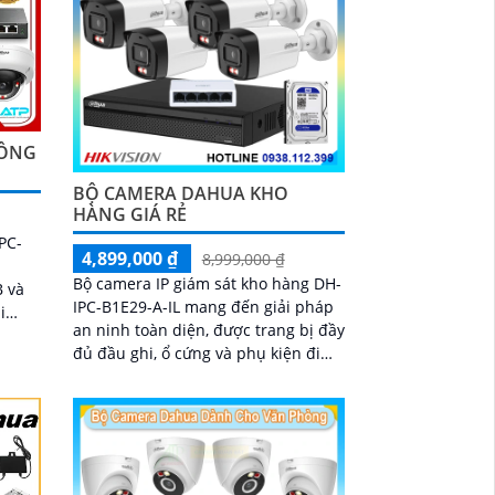
HÔNG
BỘ CAMERA DAHUA KHO
HÀNG GIÁ RẺ
PC-
4,899,000 ₫
8,999,000 ₫
-
Bộ camera IP giám sát kho hàng DH-
 và
IPC-B1E29-A-IL mang đến giải pháp
i
an ninh toàn diện, được trang bị đầy
đủ đầu ghi, ổ cứng và phụ kiện đi
kèm, giúp người dùng dễ dàng triển
khai và sử dụng. Hệ thống hỗ trợ
quan sát ban đêm rõ nét nhờ công
nghệ hồng ngoại kết hợp đèn LED
ánh sáng trắng, cùng khả năng phát
hiện chuyển động thông minh, giúp