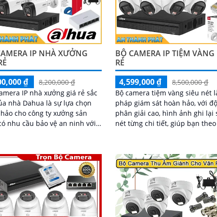
CAMERA IP NHÀ XƯỞNG
BỘ CAMERA IP TIỆM VÀNG
RẺ
RẺ
00,000 ₫
4,599,000 ₫
8,200,000 ₫
8,500,000 ₫
amera IP nhà xưởng giá rẻ sắc
Bộ camera tiệm vàng siêu nét là
ủa nhà Dahua là sự lựa chọn
pháp giám sát hoàn hảo, với đ
hảo cho công ty xưởng sản
phân giải cao, hình ảnh ghi lại 
có nhu cầu bảo vệ an ninh với
nét từng chi tiết, giúp bạn theo
hí tiết kiệm đây là gói camera
mọi hoạt động một cách chính 
t đáng quan tâm bộ camera
Công nghệ hồng ngoại hiện đạ
àng nhà xưởng công nghệ IP
bảo hình ảnh rõ ràng cả trong 
ảo cung cấp hình ảnh rõ nét
kiện thiếu sáng
lượng cao cho người dùng với
amera camera IP Dahua bảo vệ
nh cho xưởng sản xuất tuyệt