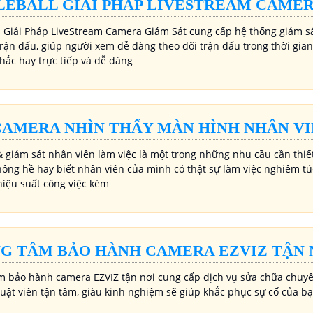
LEBALL GIẢI PHÁP LIVESTREAM CAMER
l Giải Pháp LiveStream Camera Giám Sát cung cấp hệ thống giám sát
trận đấu, giúp người xem dễ dàng theo dõi trận đấu trong thời gia
hắc hay trực tiếp và dễ dàng
CAMERA NHÌN THẤY MÀN HÌNH NHÂN VI
 giám sát nhân viên làm việc là một trong những nhu cầu cần thiết
ông hề hay biết nhân viên của mình có thật sự làm việc nghiêm túc 
hiệu suất công việc kém
G TÂM BẢO HÀNH CAMERA EZVIZ TẬN 
m bảo hành camera EZVIZ tận nơi cung cấp dịch vụ sửa chữa chuyê
huật viên tận tâm, giàu kinh nghiệm sẽ giúp khắc phục sự cố của 