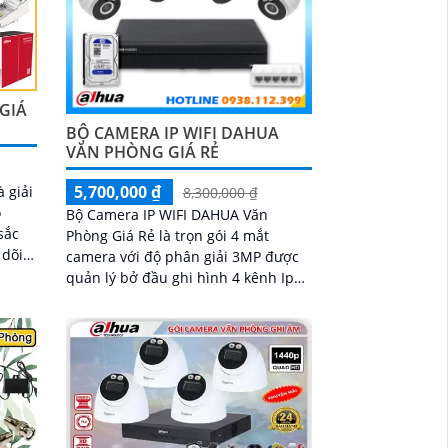
đảm bảo an toàn tuyệt đối cho khu
vực kho hàng
 GIÁ
BỘ CAMERA IP WIFI DAHUA
VĂN PHÒNG GIÁ RẺ
5,700,000 ₫
 giải
8,300,000 ₫
ộ
Bộ Camera IP WIFI DAHUA Văn
sắc
Phòng Giá Rẻ là trọn gói 4 mắt
 dõi
camera với độ phân giải 3MP được
xác.
quản lý bở đầu ghi hình 4 kênh Ip
i đảm
và lưu trữ video giám sát tập trung
điều
về ổ cứng trong đầu ghi hình với đầy
đủ các chưc năng như AI Phát hiện
chuyển động, đàm thoại âm thanh 2
chiều và giám sát có màu vào ban
đêm