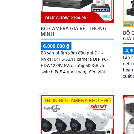
BỘ CAMERA GIÁ RẺ , THÔNG
BỘ 
MINH
GIÁ 
6,000,000 ₫
4,9
Bộ sản phẩm gồm đầu ghi DHI-
Lắp c
NVR1104HS-S3/H, camera DH-IPC-
nét c
HDW1239V-PV, ổ cứng 500GB và
hoàn 
switch PoE 4 port mang đến giải
xuất 
pháp giám sát hiệu quả.
chi p
giám sá
kho h
đảm b
chất 
bộ c
an ni
đối.