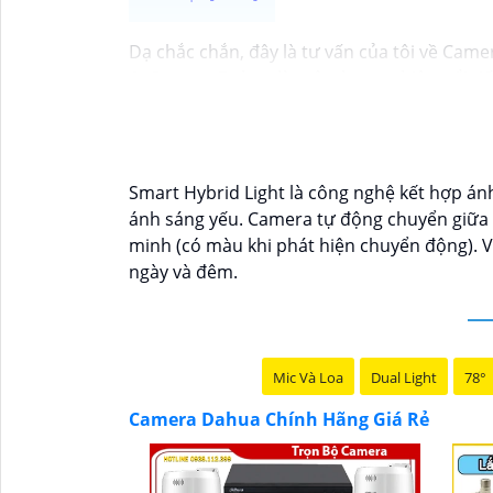
Dạ chắc chắn, đây là tư vấn của tôi về Came
1:
Camera Dahua là một thương hiệu nổi tiế
nên mua từ các cửa hàng uy tín hoặc các đạ
của camera. Bạn nên tìm hiểu kỹ trước khi đầ
và độ tin cậy.💖
5:
Nếu bạn muốn tìm camera D
tử.
Smart Hybrid Light là công nghệ kết hợp án
Hy vọng rằng những thông tin trên sẽ giúp
ánh sáng yếu. Camera tự động chuyển giữa 
tư vấn thêm, đừng ngần ngại để lại Cung cấp
minh (có màu khi phát hiện chuyển động). V
ngày và đêm.
Mic Và Loa
Dual Light
78°
Camera Dahua Chính Hãng Giá Rẻ