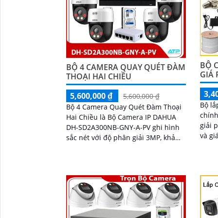
BỘ 
BỘ 4 CAMERA QUAY QUÉT ĐÀM
GIÁ 
THOẠI HAI CHIỀU
3,4
5,600,000 ₫
5,600,000 ₫
Bộ lắ
Bộ 4 Camera Quay Quét Đàm Thoại
chính
Hai Chiều là Bộ Camera IP DAHUA
giải 
DH-SD2A300NB-GNY-A-PV ghi hình
và gi
sắc nét với độ phân giải 3MP, khả
và gia đình. 
năng xoay 360 độ linh hoạt giúp
'
trang
quan sát toàn cảnh hiệu quả. Tích
hợp, 
hợp micro và loa, hỗ trợ đàm thoại
và li
hai chiều rõ ràng
tương