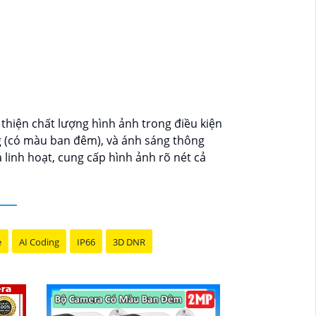
cậy mua Camera Dahua chính hãng, bạn
 thể thay đổi tùy vào model và chức năng
ới độ phân giải cao, tính năng thông minh
g mại điện tử hoặc tại các cửa hàng điện
thiện chất lượng hình ảnh trong điều kiện
t lượng. Nếu bạn có thêm câu hỏi hoặc cần
g (có màu ban đêm), và ánh sáng thông
linh hoạt, cung cấp hình ảnh rõ nét cả
e
AI Coding
IP66
3D DNR