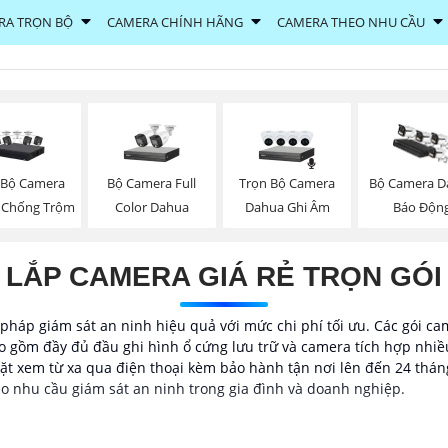
RA TRỌN BỘ
CAMERA CHÍNH HÃNG
CAMERA THEO NHU CẦU
 Bộ Camera
Bộ Camera Full
Trọn Bộ Camera
Bộ Camera D
 Chống Trộm
Color Dahua
Dahua Ghi Âm
Báo Độn
LẮP CAMERA GIÁ RẺ TRỌN GÓI
i pháp giám sát an ninh hiệu quả với mức chi phí tối ưu. Các gói 
o gồm đầy đủ đầu ghi hình ổ cứng lưu trữ và camera tích hợp nhiều
ặt xem từ xa qua điện thoại kèm bảo hành tận nơi lên đến 24 tháng
ho nhu cầu giám sát an ninh trong gia đình và doanh nghiệp.