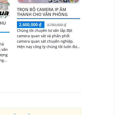
TRỌN BỘ CAMERA IP ÂM
THANH CHO VĂN PHÒNG
THU
2,600,000 ₫
3,780,000 ₫
Chúng tôi chuyên tư vấn lắp đặt
camera quan sát và phân phối
camera quan sát chuyên nghiệp,
nhà
Hiện nay công ty chúng tôi luôn đưa
g văn
ra những gói camera quan sát chất
lượng
lượng. Sau đây...
ợng
 đèn