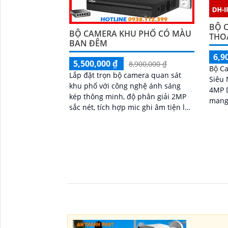
BỘ 
BỘ CAMERA KHU PHỐ CÓ MÀU
THOẠ
BAN ĐÊM
6,9
5,500,000 ₫
8,900,000 ₫
Bộ C
Lắp đặt trọn bộ camera quan sát
Siêu 
khu phố với công nghệ ánh sáng
4MP 
kép thông minh, độ phân giải 2MP
mang 
sắc nét, tích hợp mic ghi âm tiện lợi.
phân 
Hỗ trợ hồng ngoại 30m cho hình
ngượ
ảnh ban đêm có màu sắc chân thực,
cân b
đáp ứng mọi nhu cầu an ninh
DNR. Tích hợp loa, mic đàm thoạ
hai c
sáng 
tính 
giám 