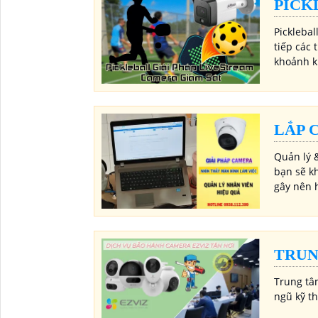
PICK
Picklebal
tiếp các 
khoảnh k
LẮP 
Quản lý &
bạn sẽ kh
gây nên 
TRUN
Trung tâ
ngũ kỹ t