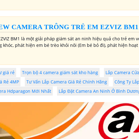
EW CAMERA TRÔNG TRẺ EM EZVIZ BM1
ZVIZ BM1 là một giải pháp giám sát an ninh hiệu quả cho trẻ em 
g khóc, phát hiện em bé trèo khỏi nôi (Em bé bỏ đi), phát hiện ho
 giá rẻ
Trọn bộ 4 camera giám sát kho hàng
Lắp Camera Cử
iá Rẻ 4MP
Tư Vấn Lắp Camera Giá Rẻ Chính Hãng
Công Ty Lắ
era Hdparagon Mới Nhất
Lắp Đặt Camera An Ninh Ở Bình Dươn