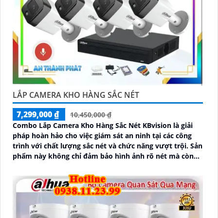
LẮP CAMERA KHO HÀNG SẮC NÉT
7,299,000 ₫
10,450,000 ₫
Combo Lắp Camera Kho Hàng Sắc Nét KBvision là giải
pháp hoàn hảo cho việc giám sát an ninh tại các công
trình với chất lượng sắc nét và chức năng vượt trội. Sản
phẩm này không chỉ đảm bảo hình ảnh rõ nét mà còn
tích hợp chức năng thu âm tiên nghi, hỗ trợ việc giám
sát một cách toàn diện và chính xác hơn