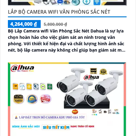
LẮP BỘ CAMERA WIFI VĂN PHÒNG SẮC NÉT
4,264,000 ₫
5,800,000 ₫
Bộ Lắp Camera wifi Văn Phòng Sắc Nét Dahua là sự lựa
chọn hoàn hảo cho việc giám sát an ninh trong văn
phòng. Với thiết kế hiện đại và chất lượng hình ảnh sắc
nét, bộ lắp camera này không chỉ giúp bạn giám sát một
cách chính xác mà còn mang lại sự tiện nghi cao