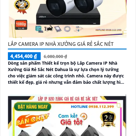
LẮP CAMERA IP NHÀ XƯỞNG GIÁ RẺ SẮC NÉT
4,454,400 ₫
6,080,000 ₫
Dòng sản phẩm Thiết kế trọn bộ Lắp Camera IP Nhà
Xưởng Giá Rẻ Sắc Nét Dahua là sự lựa chọn lý tưởng
cho việc giám sát các công trình nhỏ. Camera này được
thiết kế đẹp, giá rẻ nhưng vẫn đảm bảo chất lượng hình
ảnh sắc nét lên đến 2