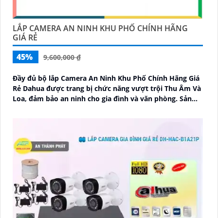
LẮP CAMERA AN NINH KHU PHỐ CHÍNH HÃNG
GIÁ RẺ
45%
9,600,000 ₫
Đầy đủ bộ lắp Camera An Ninh Khu Phố Chính Hãng Giá
Rẻ Dahua được trang bị chức năng vượt trội Thu Âm Và
Loa, đảm bảo an ninh cho gia đình và văn phòng. Sản
phẩm được thiết kế nhỏ gọn tinh tế, phù hợp với mọi
không gian