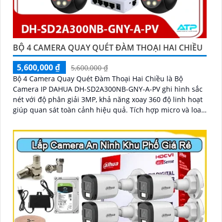
BỘ 4 CAMERA QUAY QUÉT ĐÀM THOẠI HAI CHIỀU
5,600,000 ₫
5,600,000 ₫
Bộ 4 Camera Quay Quét Đàm Thoại Hai Chiều là Bộ
Camera IP DAHUA DH-SD2A300NB-GNY-A-PV ghi hình sắc
nét với độ phân giải 3MP, khả năng xoay 360 độ linh hoạt
giúp quan sát toàn cảnh hiệu quả. Tích hợp micro và loa,
hỗ trợ đàm thoại hai chiều rõ ràng