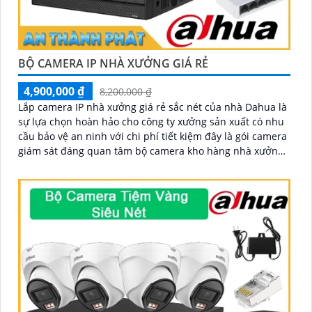
BỘ CAMERA IP NHÀ XƯỞNG GIÁ RẺ
4,900,000 ₫
8,200,000 ₫
Lắp camera IP nhà xưởng giá rẻ sắc nét của nhà Dahua là
sự lựa chọn hoàn hảo cho công ty xưởng sản xuất có nhu
cầu bảo vệ an ninh với chi phí tiết kiệm đây là gói camera
giám sát đáng quan tâm bộ camera kho hàng nhà xưởng
công nghệ IP đảm bảo cung cấp hình ảnh rõ nét chất
lượng cao cho người dùng với bộ camera camera IP
Dahua bảo vệ an ninh cho xưởng sản xuất tuyệt đối.