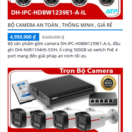
BỘ CAMERA AN TOÀN , THÔNG MINH , GIÁ RẺ
4,950,000 ₫
8,600,000 ₫
Bộ sản phẩm gồm camera DH-IPC-HDBW1239E1-A-IL, đầu
ghi DHI-NVR1104HS-S3/H, ổ cứng 500GB và switch PoE 4
port mang đến giải pháp an ninh tối ưu.