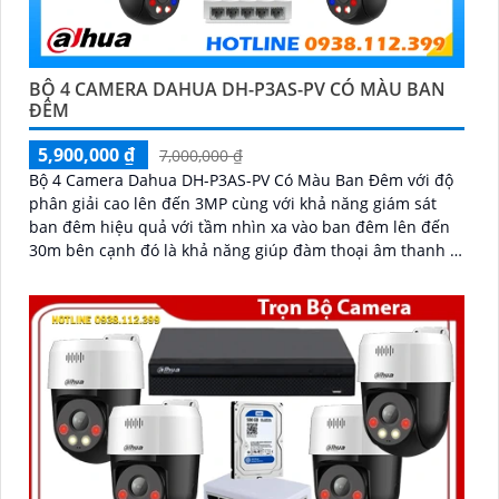
'
BỘ 4 CAMERA DAHUA DH-P3AS-PV CÓ MÀU BAN
ĐÊM
5,900,000 ₫
7,000,000 ₫
Bộ 4 Camera Dahua DH-P3AS-PV Có Màu Ban Đêm với độ
phân giải cao lên đến 3MP cùng với khả năng giám sát
ban đêm hiệu quả với tầm nhìn xa vào ban đêm lên đến
30m bên cạnh đó là khả năng giúp đàm thoại âm thanh 2
chiều và báo động răng de chủ động khi phát hiện xâm
nhập