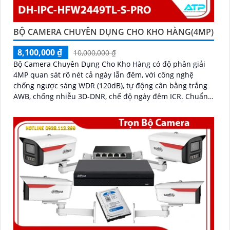
BỘ CAMERA CHUYÊN DỤNG CHO KHO HÀNG(4MP)
8,100,000 ₫
10,000,000 ₫
Bộ Camera Chuyên Dụng Cho Kho Hàng có độ phân giải
4MP quan sát rõ nét cả ngày lẫn đêm, với công nghệ
chống ngược sáng WDR (120dB), tự động cân bằng trắng
AWB, chống nhiễu 3D-DNR, chế độ ngày đêm ICR. Chuẩn
chống nước IP67 giúp hoạt động ổn định trong môi
trường khắc nghiệt