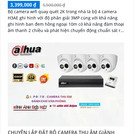
3,399,000 ₫
5,500,000 ₫
Bộ camera wifi quay quét 2K trong nhà là bộ 4 camera
H3AE ghi hình với độ phân giải 3MP cúng với khả năng
ghi hình ban đem hồng ngoại 10m có khả năng đàm thoại
âm thanh 2 chiều và phát hiện chuyển động chuẩn sát rất
thích hợp lắp đặt cho các văn phòng, gia đình, những vị
trí giám sát yêu cầu camera vừa có thể giám sát đêm vừa
có thể đàm thoại được âm thanh 2 chiều.
CHUYÊN LẮP ĐẶT BỘ CAMERA THU ÂM GIÀNH