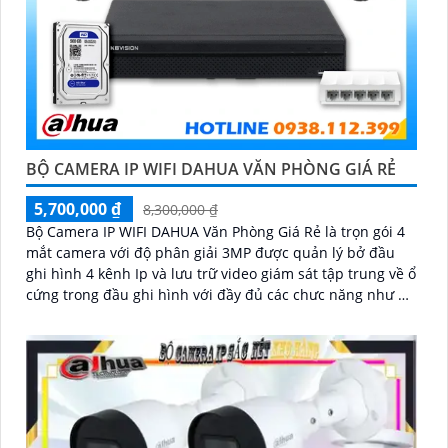
BỘ CAMERA IP WIFI DAHUA VĂN PHÒNG GIÁ RẺ
5,700,000 ₫
8,300,000 ₫
Bộ Camera IP WIFI DAHUA Văn Phòng Giá Rẻ là trọn gói 4
mắt camera với độ phân giải 3MP được quản lý bở đầu
ghi hình 4 kênh Ip và lưu trữ video giám sát tập trung về ổ
cứng trong đầu ghi hình với đầy đủ các chưc năng như AI
Phát hiện chuyển động, đàm thoại âm thanh 2 chiều và
giám sát có màu vào ban đêm