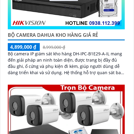
BỘ CAMERA DAHUA KHO HÀNG GIÁ RẺ
4,899,000 ₫
8,999,000 ₫
Bộ camera IP giám sát kho hàng DH-IPC-B1E29-A-IL mang
đến giải pháp an ninh toàn diện, được trang bị đầy đủ
đầu ghi, ổ cứng và phụ kiện đi kèm, giúp người dùng dễ
dàng triển khai và sử dụng. Hệ thống hỗ trợ quan sát ban
đêm rõ nét nhờ công nghệ hồng ngoại kết hợp đèn LED
ánh sáng trắng, cùng khả năng phát hiện chuyển động
thông minh, giúp đảm bảo an toàn tuyệt đối cho khu vực
kho hàng