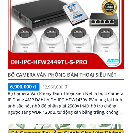
BỘ CAMERA VĂN PHÒNG ĐÀM THOẠI SIÊU NÉT
6,900,000 ₫
12,960,000 ₫
Bộ Camera Văn Phòng Đàm Thoại Siêu Nét là bộ 4 Camera
IP Dome 4MP DAHUA DH-IPC-HDW1439V-PV mang lại hình
ảnh sắc nét nhờ độ phân giải 2560×1440, hỗ trợ chống
ngược sáng WDR 120dB, tự động cân bằng trắng, chống
nhiễu 3D-DNR. Tích hợp loa, mic đàm thoại hai chiều,
chiếu sáng kép LED ánh sáng ấm và hồng ngoại 30m,
cùng tính năng phát hiện con người, giúp giám sát hiệu