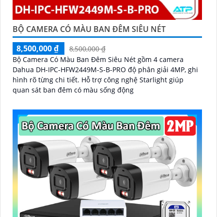
BỘ CAMERA CÓ MÀU BAN ĐÊM SIÊU NÉT
8,500,000 ₫
8,500,000 ₫
Bộ Camera Có Màu Ban Đêm Siêu Nét gồm 4 camera
Dahua DH-IPC-HFW2449M-S-B-PRO độ phân giải 4MP, ghi
hình rõ từng chi tiết. Hỗ trợ công nghệ Starlight giúp
quan sát ban đêm có màu sống động