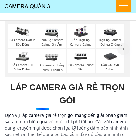
Trọn Bộ Camera
Trọn Bộ Camera
Bộ Camera Dahua
Lắp Trọn Bộ
Dahua Ghi Âm
Dahua Chống
Báo Động
Camera Dahua
Trộm
Bộ Camera Full
Bộ Camera Trong
Đầu Ghi XVR
Bô Camera Chống
Color Dahua
Nhà
Dahua
Trộm Hikvision
LẮP CAMERA GIÁ RẺ TRỌN
GÓI
Dịch vụ lắp camera giá rẻ trọn gói mang đến giải pháp giám
sát an ninh hiệu quả với mức chi phí tối ưu. Các gói camera
đang khuyến mại được chọn lựa kỹ lưỡng đảm bảo hình ảnh
sắc nét và thiết kế đồng bộ bao gồm đầy đủ đầu ghi hình ổ