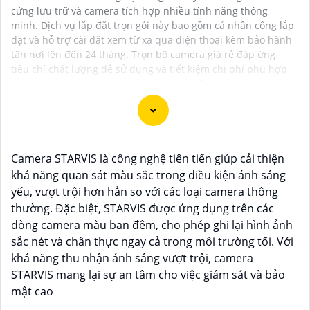
cứng lưu trữ và camera tích hợp nhiều tính năng thông
minh. Dịch vụ lắp đặt trọn gói này bao gồm cả nhân công lắp
đặt và hỗ trợ cài đặt xem từ xa qua điện thoại kèm bảo hành
tận nơi lên đến 24 tháng. Trọn bộ camera giá rẻ đáp ứng
tiêu chí chất lượng dễ sử dụng và tiết kiệm chi phí phù hợp
cho nhu cầu giám sát an ninh trong gia đình và doanh
nghiệp.
Camera STARVIS là công nghệ tiên tiến giúp cải thiện
Dạ chắc chắn, đây là tư vấn của tôi về Camera Dahua
khả năng quan sát màu sắc trong điều kiện ánh sáng
chính hãng giá rẻ và chất lượng:
yếu, vượt trội hơn hẳn so với các loại camera thông
1:
Camera Dahua là một thương hiệu nổi tiếng về sản
thường. Đặc biệt, STARVIS được ứng dụng trên các
phẩm an ninh và giám sát.⚒
2:
Để Hoàn toàn tin cậy
dòng camera màu ban đêm, cho phép ghi lại hình ảnh
mua Camera Dahua chính hãng, bạn nên mua từ các
sắc nét và chân thực ngay cả trong môi trường tối. Với
cửa hàng uy tín hoặc các đại lý chính thức của
khả năng thu nhận ánh sáng vượt trội, camera
Dahua.☄️
3:
Mức giá của Camera Dahua có thể thay
STARVIS mang lại sự an tâm cho việc giám sát và bảo
đổi tùy vào model và chức năng của camera. Bạn nên
mật cao
tìm hiểu kỹ trước khi đầu tư.🎖️
4:
Chất lượng của