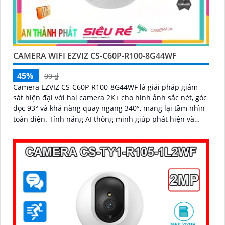
CAMERA WIFI EZVIZ CS-C60P-R100-8G44WF
45%
00 ₫
Camera EZVIZ CS-C60P-R100-8G44WF là giải pháp giám
sát hiện đại với hai camera 2K+ cho hình ảnh sắc nét, góc
dọc 93° và khả năng quay ngang 340°, mang lại tầm nhìn
toàn diện. Tính năng AI thông minh giúp phát hiện và
theo dõi người, tích hợp gọi điện hai chiều bằng nút cảm
ứng