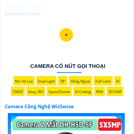
Camera Công Nghệ WizSense được trang bị tính năng
nhận diện thông minh, giúp phát hiện và phân biệt
người, phương tiện với độ chính xác cao. Hệ thống có
khả năng tự động phân tích hình ảnh, giảm thiểu cảnh
báo giả mạo. Ngoài ra, camera còn hỗ trợ quan sát rõ
nét trong điều kiện ánh sáng yếu nhờ công nghệ
CAMERA CÓ NÚT GỌI THOẠI
Starlight và các tính năng này giúp nâng cao hiệu quả
giám sát và bảo vệ an ninh tốt hơn.
Mic Và Loa
Dual Light
78°
Hồng Ngoại
Full Color
AI
CMOS
Xoay 360
Speed Dome
AI Coding
IP66
3D DNR
Camera Công Nghệ WizSense