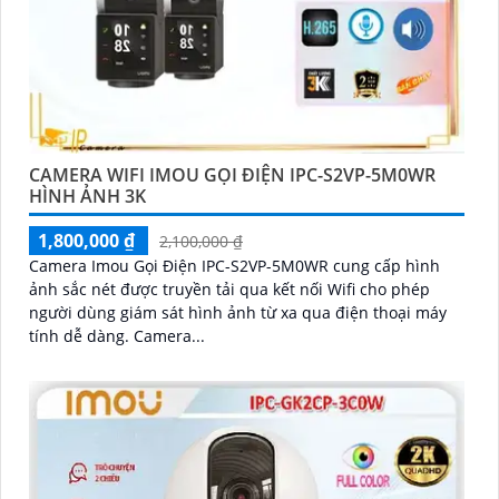
CAMERA WIFI IMOU GỌI ĐIỆN IPC-S2VP-5M0WR
HÌNH ẢNH 3K
1,800,000 ₫
2,100,000 ₫
Camera Imou Gọi Điện IPC-S2VP-5M0WR cung cấp hình
ảnh sắc nét được truyền tải qua kết nối Wifi cho phép
người dùng giám sát hình ảnh từ xa qua điện thoại máy
tính dễ dàng. Camera...