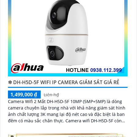
'
✲ DH-H5D-5F WIFI IP CAMERA GIÁM SÁT GIÁ RẺ
1,499,000 ₫
Liên h₫
Camera Wifi 2 Mắt DH-H5D-5F 10MP (5MP+5MP) là dòng
camera chuyên lắp trong nhà với khả năng giám sát hình
ảnh chất lượng 3K mang lại độ nét cao và đặc biệt là ban
đêm có màu sắc chân thực. Camera wifi DH-H5D-5F còn
giúp đảm bảo an ninh hiệu quả với tính năng phát hiện
người và thú cưng với độ chính xác cao