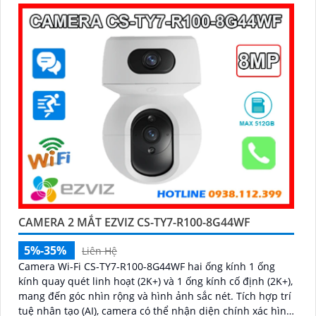
hợp mic và loa đàm thoại 2 chiều, khả năng phát hiện
phân biệt người vật độ chính xác cao
CAMERA 2 MẮT EZVIZ CS-TY7-R100-8G44WF
5%-35%
Liên Hệ
Camera Wi-Fi CS-TY7-R100-8G44WF hai ống kính 1 ống
kính quay quét linh hoạt (2K+) và 1 ống kính cố định (2K+),
mang đến góc nhìn rộng và hình ảnh sắc nét. Tích hợp trí
tuệ nhân tạo (AI), camera có thể nhận diện chính xác hình