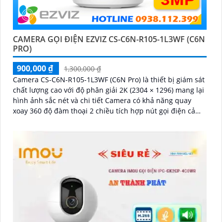
CAMERA GỌI ĐIỆN EZVIZ CS-C6N-R105-1L3WF (C6N
PRO)
900,000 ₫
1,300,000 ₫
Camera CS-C6N-R105-1L3WF (C6N Pro) là thiết bị giám sát
chất lượng cao với độ phân giải 2K (2304 × 1296) mang lại
hình ảnh sắc nét và chi tiết Camera có khả năng quay
xoay 360 độ đàm thoại 2 chiều tích hợp nút gọi điện cảm
ứng tiện lợi giúp bạn dễ dàng tương tác từ xa Ngoài ra
camera còn được trang bị công nghệ phát hiện chuyển
động thông minh tăng cường an ninh cho không gian của
bạn. Loại Camera quan sát Wifi Không Dây CS-C6N-R105-
1L3WF 3