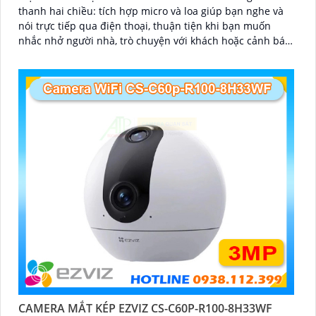
thanh hai chiều: tích hợp micro và loa giúp bạn nghe và
nói trực tiếp qua điện thoại, thuận tiện khi bạn muốn
nhắc nhở người nhà, trò chuyện với khách hoặc cảnh báo
người lạ. Kết hợp với khả năng lưu trữ thẻ nhớ và xem lại
nhanh chóng, đây thực sự là giải pháp giám sát thông
minh, gọn nhẹ mà vô cùng hiệu quả
CAMERA MẮT KÉP EZVIZ CS-C60P-R100-8H33WF