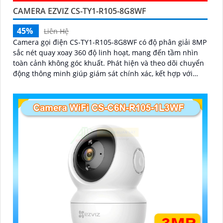
CAMERA EZVIZ CS-TY1-R105-8G8WF
45%
Liên Hệ
Camera gọi điện CS-TY1-R105-8G8WF có độ phân giải 8MP
sắc nét quay xoay 360 độ linh hoạt, mang đến tầm nhìn
toàn cảnh không góc khuất. Phát hiện và theo dõi chuyển
động thông minh giúp giám sát chính xác, kết hợp với
tính năng đàm thoại hai chiều giao tiếp dễ dàng từ xa