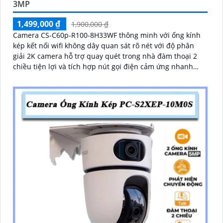
3MP
1,499,000 ₫
1,900,000 ₫
Camera CS-C60p-R100-8H33WF thông minh với ống kính
kép kết nối wifi không dây quan sát rõ nét với độ phân
giải 2K camera hỗ trợ quay quét trong nhà đàm thoại 2
chiều tiện lợi và tích hợp nút gọi điện cảm ứng nhanh
chóng Với chuẩn nén H.265 camera giúp tiết kiệm băng
thông và dung lượng lưu trữ hiệu quả