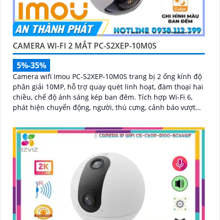
CAMERA WI-FI 2 MẮT PC-S2XEP-10M0S
5%-35%
Camera wifi Imou PC-S2XEP-10M0S trang bị 2 ống kính độ
phân giải 10MP, hỗ trợ quay quét linh hoạt, đàm thoại hai
chiều, chế độ ánh sáng kép ban đêm. Tích hợp Wi-Fi 6,
phát hiện chuyển động, người, thú cưng, cảnh báo vượt
rào và lưu trữ tối đa thẻ nhớ 512GB