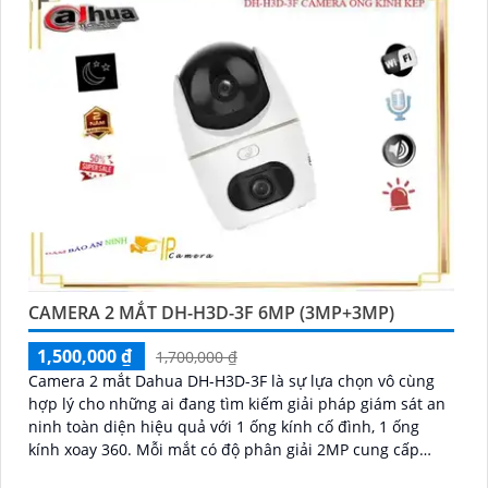
CAMERA 2 MẮT DH-H3D-3F 6MP (3MP+3MP)
1,500,000 ₫
1,700,000 ₫
Camera 2 mắt Dahua DH-H3D-3F là sự lựa chọn vô cùng
hợp lý cho những ai đang tìm kiếm giải pháp giám sát an
ninh toàn diện hiệu quả với 1 ống kính cố đình, 1 ống
kính xoay 360. Mỗi mắt có độ phân giải 2MP cung cấp
hình ảnh giám sát sắc nét, hỗ trợ ban đêm có màu, tích