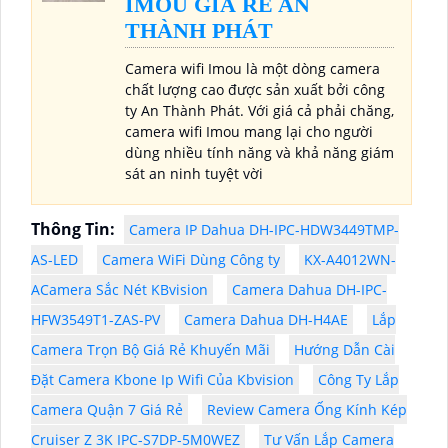
IMOU GIÁ RẺ AN
THÀNH PHÁT
Camera wifi Imou là một dòng camera
chất lượng cao được sản xuất bởi công
ty An Thành Phát. Với giá cả phải chăng,
camera wifi Imou mang lại cho người
dùng nhiều tính năng và khả năng giám
sát an ninh tuyệt vời
Thông Tin:
Camera IP Dahua DH-IPC-HDW3449TMP-
AS-LED
Camera WiFi Dùng Công ty
KX-A4012WN-
ACamera Sắc Nét KBvision
Camera Dahua DH-IPC-
HFW3549T1-ZAS-PV
Camera Dahua DH-H4AE
Lắp
Camera Trọn Bộ Giá Rẻ Khuyến Mãi
Hướng Dẫn Cài
Đặt Camera Kbone Ip Wifi Của Kbvision
Công Ty Lắp
Camera Quận 7 Giá Rẻ
Review Camera Ống Kính Kép
Cruiser Z 3K IPC-S7DP-5M0WEZ
Tư Vấn Lắp Camera