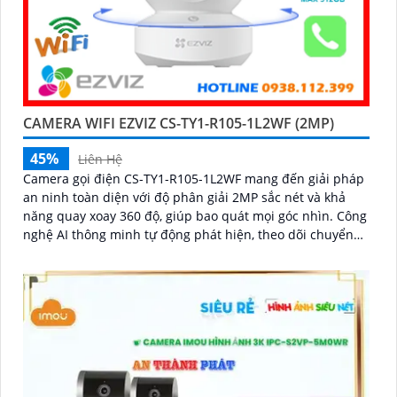
CAMERA WIFI EZVIZ CS-TY1-R105-1L2WF (2MP)
45%
Liên Hệ
Camera gọi điện CS-TY1-R105-1L2WF mang đến giải pháp
an ninh toàn diện với độ phân giải 2MP sắc nét và khả
năng quay xoay 360 độ, giúp bao quát mọi góc nhìn. Công
nghệ AI thông minh tự động phát hiện, theo dõi chuyển
động, kết hợp đàm thoại 2 chiều, giúp bạn giao tiếp dễ
dàng từ xa