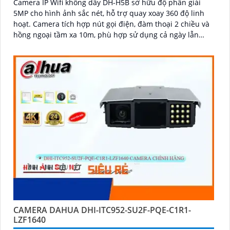
Camera IP Wifi không dây DH-H5B sở hữu độ phân giải
5MP cho hình ảnh sắc nét, hỗ trợ quay xoay 360 độ linh
hoạt. Camera tích hợp nút gọi điện, đàm thoại 2 chiều và
hồng ngoại tầm xa 10m, phù hợp sử dụng cả ngày lẫn
đêm
CAMERA DAHUA DHI-ITC952-SU2F-PQE-C1R1-
LZF1640