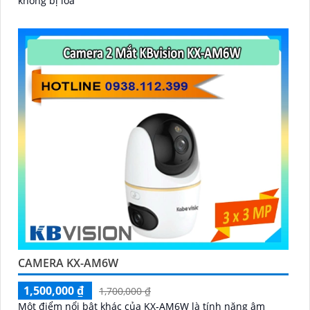
không bị lóa
CAMERA KX-AM6W
1,500,000 ₫
1,700,000 ₫
Một điểm nổi bật khác của KX‑AM6W là tính năng âm