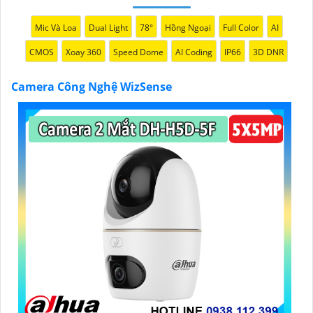
Mic Và Loa
Dual Light
78°
Hồng Ngoại
Full Color
AI
CMOS
Xoay 360
Speed Dome
AI Coding
IP66
3D DNR
Camera Công Nghệ WizSense
'