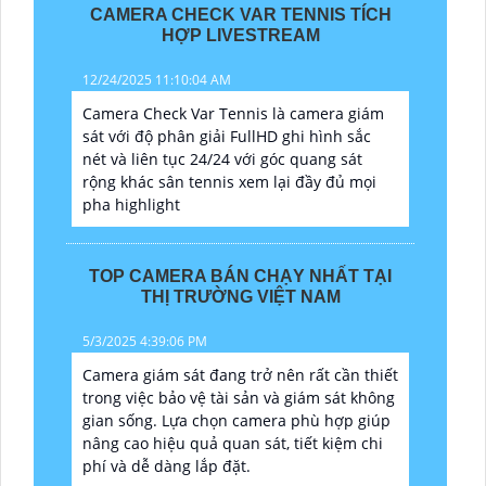
CAMERA CHECK VAR TENNIS TÍCH
HỢP LIVESTREAM
12/24/2025 11:10:04 AM
Camera Check Var Tennis là camera giám
sát với độ phân giải FullHD ghi hình sắc
nét và liên tục 24/24 với góc quang sát
rộng khác sân tennis xem lại đầy đủ mọi
pha highlight
TOP CAMERA BÁN CHẠY NHẤT TẠI
THỊ TRƯỜNG VIỆT NAM
5/3/2025 4:39:06 PM
Camera giám sát đang trở nên rất cần thiết
trong việc bảo vệ tài sản và giám sát không
gian sống. Lựa chọn camera phù hợp giúp
nâng cao hiệu quả quan sát, tiết kiệm chi
phí và dễ dàng lắp đặt.