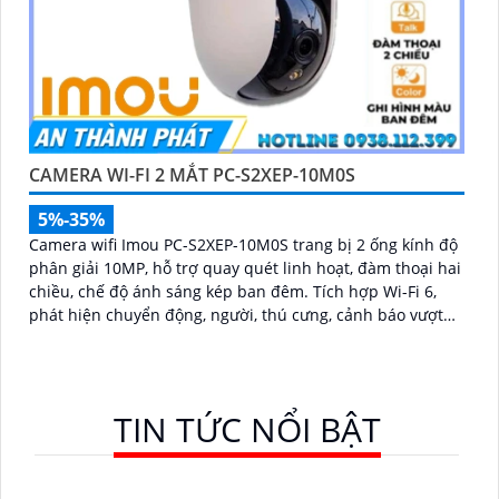
CAMERA WI-FI 2 MẮT PC-S2XEP-10M0S
5%-35%
Camera wifi Imou PC-S2XEP-10M0S trang bị 2 ống kính độ
phân giải 10MP, hỗ trợ quay quét linh hoạt, đàm thoại hai
chiều, chế độ ánh sáng kép ban đêm. Tích hợp Wi-Fi 6,
phát hiện chuyển động, người, thú cưng, cảnh báo vượt
rào và lưu trữ tối đa thẻ nhớ 512GB
TIN TỨC NỔI BẬT