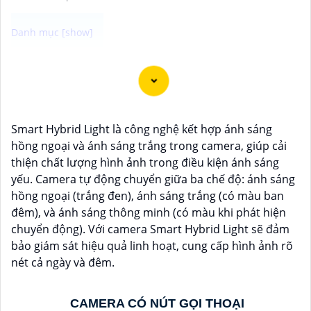
Camera Công Nghệ WizSense được trang bị tính năng
nhận diện thông minh, giúp phát hiện và phân biệt
người, phương tiện với độ chính xác cao. Hệ thống có
khả năng tự động phân tích hình ảnh, giảm thiểu cảnh
Smart Hybrid Light là công nghệ kết hợp ánh sáng
báo giả mạo. Ngoài ra, camera còn hỗ trợ quan sát rõ
hồng ngoại và ánh sáng trắng trong camera, giúp cải
nét trong điều kiện ánh sáng yếu nhờ công nghệ
thiện chất lượng hình ảnh trong điều kiện ánh sáng
Starlight và các tính năng này giúp nâng cao hiệu quả
yếu. Camera tự động chuyển giữa ba chế độ: ánh sáng
giám sát và bảo vệ an ninh tốt hơn.
hồng ngoại (trắng đen), ánh sáng trắng (có màu ban
đêm), và ánh sáng thông minh (có màu khi phát hiện
chuyển động). Với camera Smart Hybrid Light sẽ đảm
bảo giám sát hiệu quả linh hoạt, cung cấp hình ảnh rõ
nét cả ngày và đêm.
CAMERA CÓ NÚT GỌI THOẠI