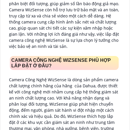
phân biệt đối tượng, giúp giảm số lần báo động giả mạo.
Camera WizSense còn hỗ trợ lưu trữ bảo mật và an toàn,
truy cập từ xa và chia sẻ video một cách dễ dàng. Hệ
thống camera cung cấp hình ảnh sắc nét và chất lượng
cao, giúp quan sát chi tiết các sự kiện xâm nhập hoặc
gian lận. Với những lợi ích đáng giá như vậy, việc lắp đặt
camera công nghệ WizSense là sự lựa chọn lý tưởng cho
việc bảo vệ an ninh và tài sản.
CAMERA CÔNG NGHỆ WIZSENSE PHÙ HỢP
LẮP ĐẶT Ở ĐÂU?
Camera Công Nghệ WizSense là dòng sản phẩm camera
chất lượng chính hãng của hãng của Dahua, được thiết
kế với công nghệ mới nhằm cung cấp hệ thống giám sát
an ninh chất lượng cao. Với khả năng nhận dạng và
phân loại đối tượng, WizSense giúp phát hiện chuyển
động, đếm người, giám sát hành vi đột nhập một cách
chính xác và hiệu quả. Do đó, WizSense thích hợp lắp
đặt ở các khu vực cần giám sát an ninh như trung tâm
thương mại, văn phòng, nhà xưởng, bệnh viện, trường