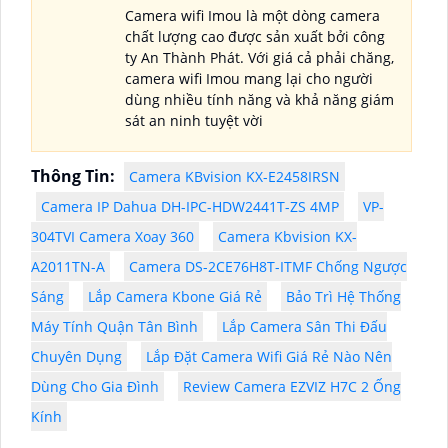
Camera wifi Imou là một dòng camera
chất lượng cao được sản xuất bởi công
ty An Thành Phát. Với giá cả phải chăng,
camera wifi Imou mang lại cho người
dùng nhiều tính năng và khả năng giám
sát an ninh tuyệt vời
Thông Tin:
Camera KBvision KX-E2458IRSN
Camera IP Dahua DH-IPC-HDW2441T-ZS 4MP
VP-
304TVI Camera Xoay 360
Camera Kbvision KX-
A2011TN-A
Camera DS-2CE76H8T-ITMF Chống Ngược
Sáng
Lắp Camera Kbone Giá Rẻ
Bảo Trì Hệ Thống
Máy Tính Quận Tân Bình
Lắp Camera Sân Thi Đấu
Chuyên Dụng
Lắp Đặt Camera Wifi Giá Rẻ Nào Nên
Dùng Cho Gia Đình
Review Camera EZVIZ H7C 2 Ống
Kính