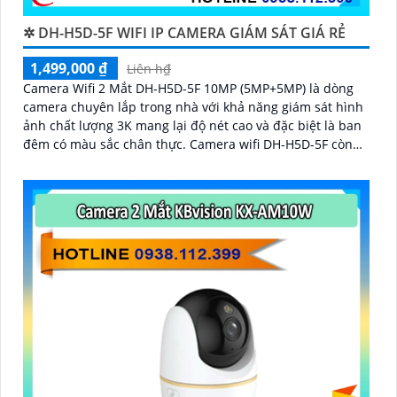
✲ DH-H5D-5F WIFI IP CAMERA GIÁM SÁT GIÁ RẺ
1,499,000 ₫
Liên h₫
Camera Wifi 2 Mắt DH-H5D-5F 10MP (5MP+5MP) là dòng
camera chuyên lắp trong nhà với khả năng giám sát hình
ảnh chất lượng 3K mang lại độ nét cao và đặc biệt là ban
đêm có màu sắc chân thực. Camera wifi DH-H5D-5F còn
giúp đảm bảo an ninh hiệu quả với tính năng phát hiện
người và thú cưng với độ chính xác cao