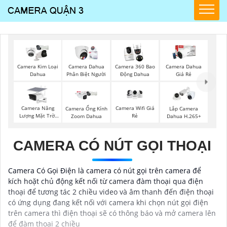
Camera Kim Loại
Camera Dahua
Camera 360 Bao
Camera Dahua
Dahua
Phân Biệt Người
Động Dahua
Giá Rẻ
Camera Năng
Camera Wifi Giá
Camera Ống Kính
Lắp Camera
Lượng Mặt Trời
Rẻ
Zoom Dahua
Dahua H.265+
Dahua
CAMERA CÓ NÚT GỌI THOẠI
Camera Có Gọi Điện là camera có nút gọi trên camera để
kích hoặt chủ động kết nối từ camera đàm thoại qua điện
thoại để tương tác 2 chiều video và âm thanh đến điện thoại
có ứng dụng đang kết nối với camera khi chọn nút gọi điện
trên camera thì điện thoại sẽ có thông báo và mở camera lên
để đàm thoại 2 chiều