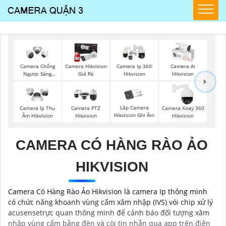
Camera Chống
Camera Hikvision
Camera Ip 360
Camera Ai
Ngược Sáng
Giá Rẻ
Hikvision
Hikvision
Hikvision
Lắp Camera
Camera Ip Thu
Camera PTZ
Camera Xoay 360
Hikvision Ghi Âm
Âm Hikvision
Hikvision
Hikvision
CAMERA CÓ HÀNG RÀO ẢO
HIKVISION
Camera Có Hàng Rào Ảo Hikvision là camera Ip thông minh
có chức năng khoanh vùng cấm xâm nhập (IVS) vói chip xử lý
acusensetrực quan thông minh để cảnh báo đối tượng xâm
nhập vùng cấm bằng đèn và còi tin nhắn qua app trên điện