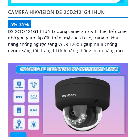
CAMERA HIKVISION DS-2CD2121G1-IHUN
5%-35%
DS-2CD2121G1-IHUN là dòng camera ip wifi thiết kế dome
nhỏ gọn giúp lắp đặt thẫm mỹ cực kì cao, trang bị khả
năng chống ngược sáng WDR 120dB giúp nhìn chống
ngược sáng tốt, trang bị tính năng thông minh hàng rào
ảo, xâm nhập vùng cấm, nhìn ban đêm bằng hồng ngoại
30m