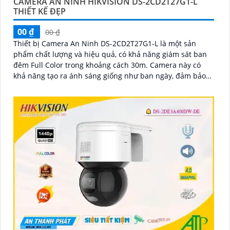
CAMERA AN NINH HIKVISION DS-2CD2T27G1-L
THIẾT KẾ ĐẸP
00 ₫
00 ₫
Thiết bị Camera An Ninh DS-2CD2T27G1-L là một sản
phẩm chất lượng và hiệu quả, có khả năng giám sát ban
đêm Full Color trong khoảng cách 30m. Camera này có
khả năng tạo ra ánh sáng giống như ban ngày, đảm bảo
hình ảnh rõ nét và chi tiết