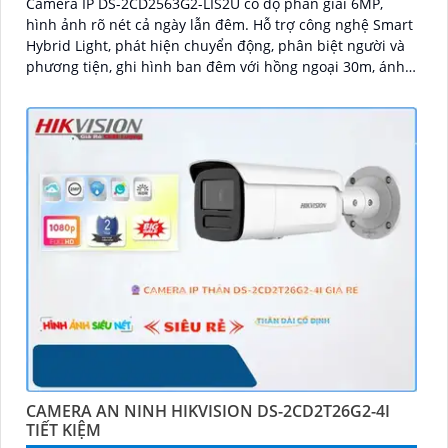
Camera IP DS-2CD2563G2-LIS2U có độ phân giải 6MP,
hình ảnh rõ nét cả ngày lẫn đêm. Hỗ trợ công nghệ Smart
Hybrid Light, phát hiện chuyển động, phân biệt người và
phương tiện, ghi hình ban đêm với hồng ngoại 30m, ánh
sáng kép, và phát hiện xâm nhập
CAMERA AN NINH HIKVISION DS-2CD2T26G2-4I
TIẾT KIỆM