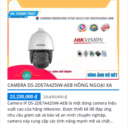
CAMERA DS-2DE7A425IW-AEB HỒNG NGOẠI XA
23,230,000 ₫
23,430,000 ₫
Camera IP DS-2DE7A425IW-AEB là một dòng camera hiệu
suất cao của hãng Hikvision. Được thiết kế để đáp ứng
nhu cầu giám sát và bảo vệ an ninh chuyên nghiệp,
camera này cung cấp các tính năng mạnh mẽ và chất
lượng hình ảnh sắc nét