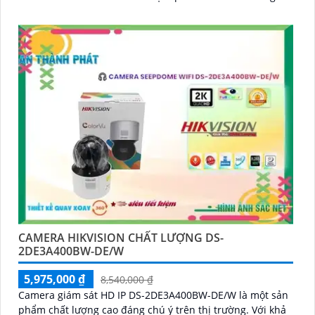
nước và bụi bẩn giúp camera hoạt động bền bỉ trong mọi
điều kiện môi trường.
CAMERA HIKVISION CHẤT LƯỢNG DS-
2DE3A400BW-DE/W
5,975,000 ₫
8,540,000 ₫
Camera giám sát HD IP DS-2DE3A400BW-DE/W là một sản
phẩm chất lượng cao đáng chú ý trên thị trường. Với khả