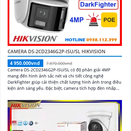
CAMERA DS-2CD2346G2P-ISU/SL HIKVISION
4 950.000vnd
7.870.000vnd
Camera DS-2CD2346G2P-ISU/SL có độ phân giải 4MP
mang đến hình ảnh sắc nét và chi tiết công nghệ
DarkFighter giúp cải thiện chất lượng hình ảnh trong điều
kiện ánh sáng yếu. Đặc biệt, camera tích hợp đèn nhấp
nháy báo động âm thanh cảnh báo kẻ xâm nhập và âm
thanh hai chiều, hỗ trợ giám sát an ninh hiệu quả