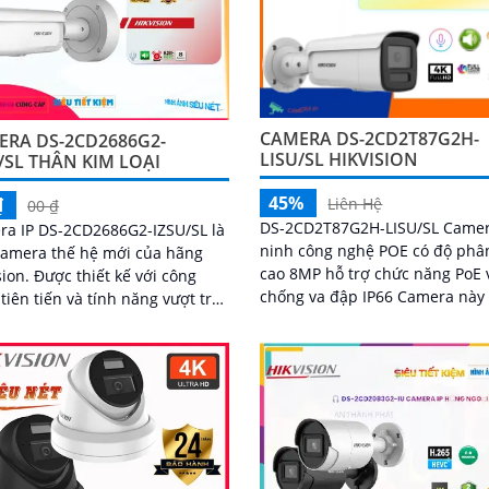
CAMERA DS-2CD2T87G2H-
ERA DS-2CD2686G2-
LISU/SL HIKVISION
/SL THÂN KIM LOẠI
45%
₫
Liên Hệ
00 ₫
DS-2CD2T87G2H-LISU/SL Came
a IP DS-2CD2686G2-IZSU/SL là
ninh công nghệ POE có độ phân
camera thế hệ mới của hãng
cao 8MP hỗ trợ chức năng PoE 
hiết kế với công
chống va đập IP66 Camera này
tiên tiến và tính năng vượt trội,
khả năng quan sát rõ nét cả n
ra này cung cấp khả năng giám
lẫn đêm nhờ công nghệ hồng n
ideo chất lượng cao và đáng tin
và smart IR.