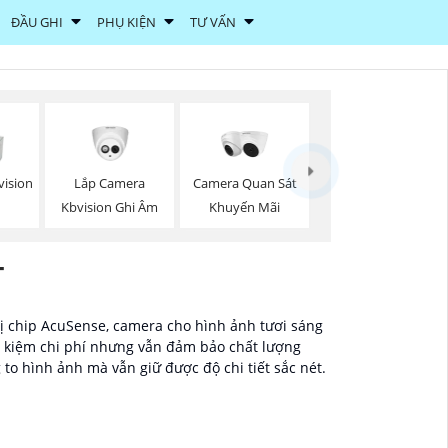
ĐẦU GHI
PHỤ KIỆN
TƯ VẤN
Lắp Camera
Camera Quan Sát
vision
Kbvision Ghi Âm
Khuyến Mãi
T
bị chip AcuSense, camera cho hình ảnh tươi sáng
t kiệm chi phí nhưng vẫn đảm bảo chất lượng
 to hình ảnh mà vẫn giữ được độ chi tiết sắc nét.