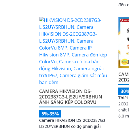
camera này đem lại hình ảnh rõ nét
đến 
và chi tiết
đáng chú ý. C
công 
CAME
2CD2
CAMERA HIKVISION DS-
30
2CD2387G3-LIS2UY/SRBHUN
Thiết
ÁNH SÁNG KÉP COLORVU
2CD25
chất 
5%-35%
8.0 megapix
Camera HIKVISION DS-2CD2387G3-
sát t
LIS2UY/SRBHUN có độ phân giải