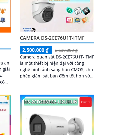
CAMERA DS-2CE76U1T-ITMF
2,500,000 ₫
2,630,000 ₫
Camera quan sát DS-2CE76U1T-ITMF
ra an
là một thiết bị hiện đại với công
 giải
nghệ hình ảnh sáng hơn CMOS, cho
và
phép giám sát ban đêm tốt hơn với
 có
khả năng Hồng Ngoại lên đến 30m.
gày
Thiết bị...
goại