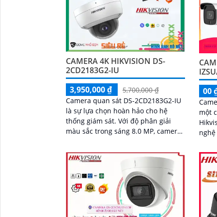
CAMERA 4K HIKVISION DS-
CAM
2CD2183G2-IU
IZSU
3,950,000 ₫
5,700,000 ₫
00 
Camera quan sát DS-2CD2183G2-IU
Camer
'
là sự lựa chọn hoàn hảo cho hệ
một 
thống giám sát. Với độ phân giải
Hikvision. Được t
màu sắc trong sáng 8.0 MP, camera
nghệ 
cho chất lượng hình ảnh sắc nét
came
sát v
cậy