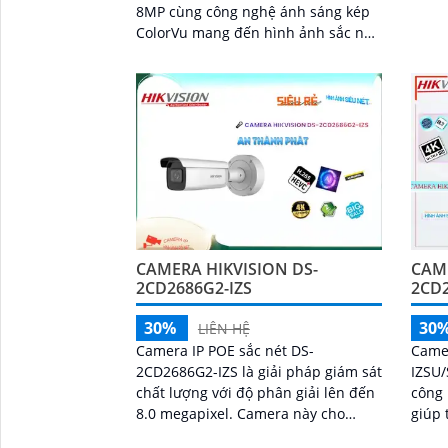
8MP cùng công nghệ ánh sáng kép
ColorVu mang đến hình ảnh sắc nét
vượt trội có màu cả ngày và đêm
CAMERA HIKVISION DS-
CAME
2CD2686G2-IZS
2CD2
30%
30
LIÊN HỆ
Camera IP POE sắc nét DS-
Came
2CD2686G2-IZS là giải pháp giám sát
IZSU/
chất lượng với độ phân giải lên đến
công
8.0 megapixel. Camera này cho
giúp 
phép quan sát chi tiết nhỏ, kể cả vào
mượt mà. Camera n