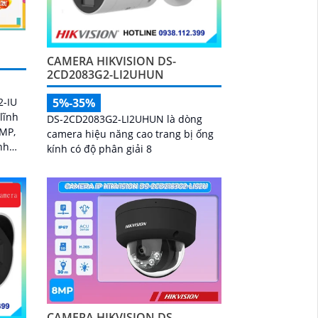
CAMERA HIKVISION DS-
2CD2083G2-LI2UHUN
2-IU
5%-35%
lĩnh
DS-2CD2083G2-LI2UHUN là dòng
camera hiệu năng cao trang bị ống
nh
kính có độ phân giải 8
ắc
CAMERA HIKVISION DS-