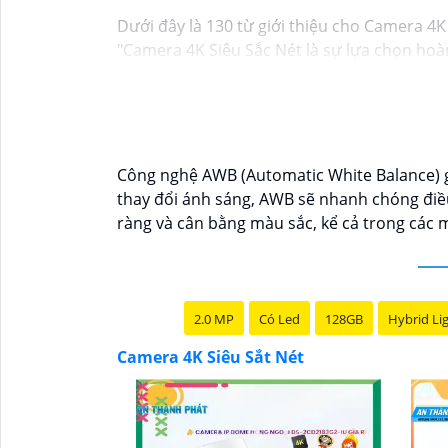
Dưới đây là 130 từ giới thiệu cho Camera 4K
"Camera 4K Siêu Sắc Nét là sự lựa chọn hoàn
ảnh rõ nét, sống động và chi tiết. Được tra
yếu. 〘 Chú trọn lớn nhất là tính năng ghi h
quả. Với thiết kế tiện lợi, dễ dàng lắp đặt 
Công nghệ AWB (Automatic White Balance) gi
thay đổi ánh sáng, AWB sẽ nhanh chóng điề
ràng và cân bằng màu sắc, kể cả trong các
2.0 MP
Có Led
128GB
Hybrid Li
Camera 4K Siêu Sắt Nét