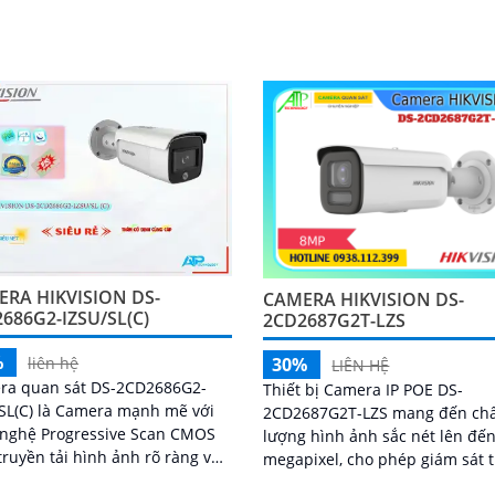
RA HIKVISION DS-
CAMERA HIKVISION DS-
686G2-IZSU/SL(C)
2CD2687G2T-LZS
%
30%
liên hệ
LIÊN HỆ
ra quan sát DS-2CD2686G2-
Thiết bị Camera IP POE DS-
SL(C) là Camera mạnh mẽ với
2CD2687G2T-LZS mang đến ch
 nghệ Progressive Scan CMOS
lượng hình ảnh sắc nét lên đến
truyền tải hình ảnh rõ ràng và
megapixel, cho phép giám sát 
ày cung cấp chế
chi tiết nhỏ một cách rõ ràng