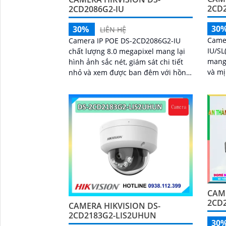
2CD2
2CD2086G2-IU
30
30%
LIÊN HỆ
Came
Camera IP POE DS-2CD2086G2-IU
IU/SL
chất lượng 8.0 megapixel mang lại
mang
hình ảnh sắc nét, giám sát chi tiết
và mịn màn
nhỏ và xem được ban đêm với hồng
những
ngoại 40m. Sử dụng trong công
ngoại
trình ban đêm,...
CAME
2CD2
CAMERA HIKVISION DS-
2CD2183G2-LIS2UHUN
30