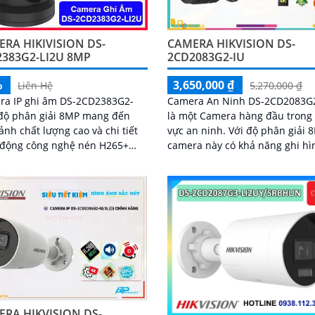
CAMERA HIKVISION DS-
RA HIKIVISION DS-
2CD2083G2-IU
2383G2-LI2U 8MP
3,650,000 ₫
%
5,270,000 ₫
Liên Hệ
Camera An Ninh DS-2CD2083G
ra IP ghi âm DS-2CD2383G2-
là một Camera hàng đầu trong 
 độ phân giải 8MP mang đến
vực an ninh. Với độ phân giải 8MP,
ảnh chất lượng cao và chi tiết
camera này có khả năng ghi hì
 động công nghệ nén H265+
chất lượng cao, cho hình ảnh s
sát hồng ngoại lên đến 30m
nét, rõ ràng
bảo an ninh ban đêm hiệu quả
 IP67 chống nước và bụi bẩn
camera hoạt động bền bỉ trong
iều kiện môi trường.
RA HIKVISION DS-