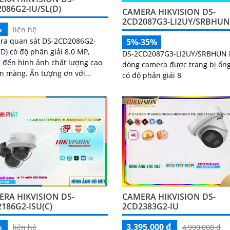
086G2-IU/SL(D)
CAMERA HIKVISION DS-
2CD2087G3-LI2UY/SRBHU
%
liên hệ
ra quan sát DS-2CD2086G2-
5%-35%
(D) có độ phân giải 8.0 MP,
DS-2CD2087G3-LI2UY/SRBHUN 
 đến hình ảnh chất lượng cao
dòng camera được trang bị ống
g. Ấn tượng ơn với
có độ phân giải 8
 thông số là công nghệ hồng
 40m giúp hình...
RA HIKVISION DS-
CAMERA HIKVISION DS-
186G2-ISU(C)
2CD2383G2-IU
%
3,395,000 ₫
liên hệ
4,990,000 ₫