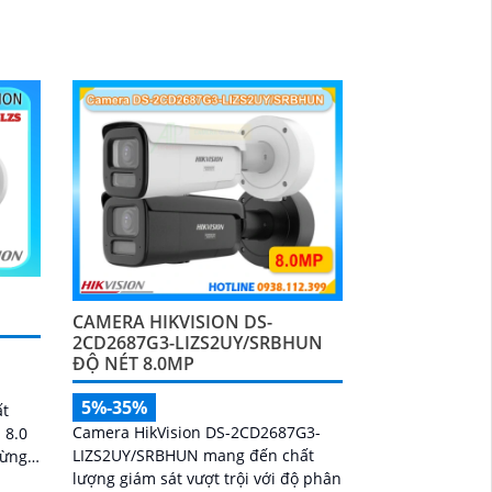
CAMERA HIKVISION DS-
2CD2687G3-LIZS2UY/SRBHUN
ĐỘ NÉT 8.0MP
5%-35%
ất
Camera HikVision DS-2CD2687G3-
 8.0
LIZS2UY/SRBHUN mang đến chất
từng
lượng giám sát vượt trội với độ phân