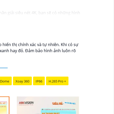
hân giải siêu nét 4K, bạn sẽ có những hình
t lượng ngay cả trong điều kiện ánh sáng
ạn bảo vệ nhà cửa và tài sản một cách hiệu
cho hệ thống an ninh của bạn."
iển thị chính xác và tự nhiên. Khi có sự
 xanh hay đỏ. Đảm bảo hình ảnh luôn rõ
 Dome
Xoay 360
IP66
H.265 Pro +