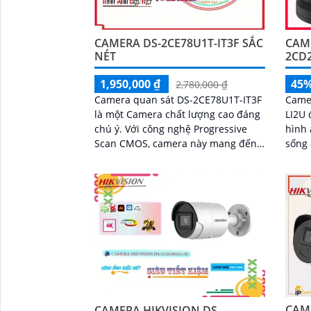
CAMERA DS-2CE78U1T-IT3F SẮC
CAME
NÉT
2CD
1,950,000 ₫
45
2,780,000 ₫
Camera quan sát DS-2CE78U1T-IT3F
Came
là một Camera chất lượng cao đáng
LI2U
chú ý. Với công nghệ Progressive
hình 
Scan CMOS, camera này mang đến
sống
hình ảnh tươi sáng và rõ nét
quan 
đảm 
chuẩn
giúp 
mọi đ
CAME
CAMERA HIKVISION DS-