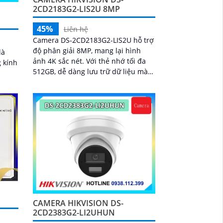
2CD2183G2-LIS2U 8MP
N
45%
Liên hệ
Camera DS-2CD2183G2-LIS2U hỗ trợ
độ phân giải 8MP, mang lại hình
là
ảnh 4K sắc nét. Với thẻ nhớ tối đa
 kính
512GB, dễ dàng lưu trữ dữ liệu mà
không cần thiết bị lưu trữ ngoài.
CAMERA HIKVISION DS-
2CD2383G2-LI2UHUN