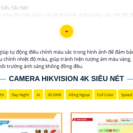
 Siêu Sắc Nét:
 hảo cho việc giám sát và ghi hình chất lượng cao. Với độ p
ng bị công nghệ hiện đại, Camera này cung cấp hình ảnh chấ
ình dài hạn và khả năng ghi đồng thời nhiều góc quay giúp b
và sử dụng, Camera 4K Siêu Sắc Nét là sự lựa chọn hàng đầu 
úp tự động điều chỉnh màu sắc trong hình ảnh để đảm bảo h
u chỉnh nhiệt độ màu, giúp tránh hiện tượng ám màu vàng,
 môi trường ánh sáng không đồng đều.
CAMERA HIKVISION 4K SIÊU NÉT
ght
Day Night
AI
3D DNR
Hồng Ngoại
Full Color
Speed