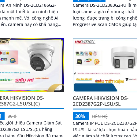
ra An Ninh DS-2CD2186G2-
Camera DS-2CD2383G2-IU là m
) là một thiết bị an ninh hiện
loại camera giá rẻ nhưng chất
h mẽ. Với công nghệ AI
lượng, được trang bị công ngh
tiến, camera này có khả năng
Progressive Scan CMOS giúp tạ
dạng khéo léo và tự động báo
hình ảnh rõ nét và chất lượng 
khi phát hiện sự di chuyển
Ấn tượng ơn với...
 ngờ
RA HIKVISION DS-
CAMERA HIKVISION DS-
387G2-LSU/SL(C)
2CD2387G2P-LSU/SL
₫
30%
00 ₫
LIÊN HỆ
iệc giới thiệu Camera Giám Sát
Camera IP POE DS-2CD2387G2P
CD2387G2-LSU/SL(C), hãng
LSU/SL là sự lựa chọn hoàn hả
ra hàng đầu Hikvision đã mang
việc giám sát chất lượng cao. Với độ