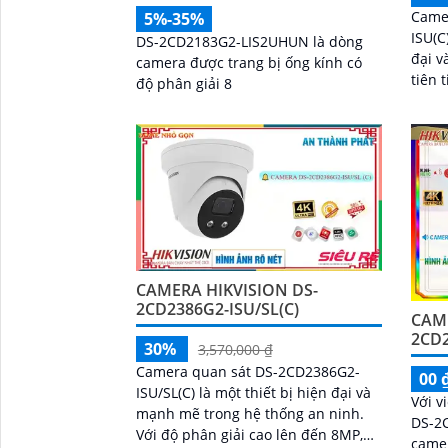
Came
5%-35%
ISU(C
DS-2CD2183G2-LIS2UHUN là dòng
đại và mạn
camera được trang bị ống kính có
tiên 
độ phân giải 8
nhận 
động 
đáng
CAMERA HIKVISION DS-
2CD2386G2-ISU/SL(C)
CAME
2CD2
30%
3,570,000 ₫
Camera quan sát DS-2CD2386G2-
00 
ISU/SL(C) là một thiết bị hiện đại và
Với v
mạnh mẽ trong hệ thống an ninh.
DS-2
Với độ phân giải cao lên đến 8MP,
came