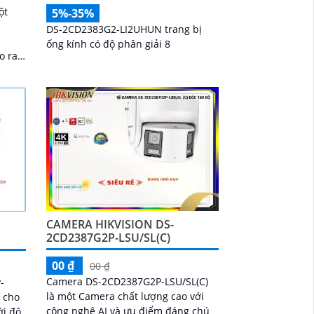
ột
5%-35%
DS-2CD2383G2-LI2UHUN trang bị
ệ
ống kính có độ phân giải 8
o ra
cao.
CAMERA HIKVISION DS-
2CD2387G2P-LSU/SL(C)
00 ₫
00 ₫
Camera DS-2CD2387G2P-LSU/SL(C)
-
là một Camera chất lượng cao với
o cho
công nghệ AI và ưu điểm đáng chú