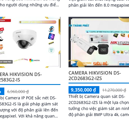
cho người dùng những ưu điểm
phân giải lên đến 8.0 megapixe
amera này tích hợp
camera này cho phép quan sát
nghệ AI...
chi tiết nhỏ một cách rõ nét
CAMERA HIKVISION DS-
RA HIKVISION DS-
2CD2683G2-IZS
583G2-IS
9,350,000 ₫
11,270,000 ₫
%
6,960,000 ₫
Thiết bị Camera quan sát DS-
 bị Camera IP POE sắc nét DS-
2CD2683G2-IZS là một lựa chọn
83G2-IS là giải pháp giám sát
tưởng cho việc giám sát an ninh. 
lượng với độ phân giải lên đến
độ phân giải 8MP Ultra 4k, cam
el. Với khả năng quan
mang đến hình ảnh siêu sắt né
ừng chi tiết nhỏ, kể cả vào ban...