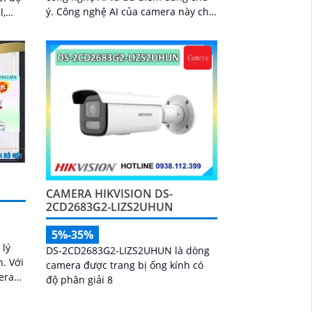
ý. Công nghệ AI của camera này cho
l,
phép hiển thị màu sắc ban đêm,
 từng
giúp người dùng quan sát và giám
sát hiệu quả hơn trong các điều
kiện thiếu sáng
CAMERA HIKVISION DS-
2CD2683G2-LIZS2UHUN
5%-35%
 lý
DS-2CD2683G2-LIZS2UHUN là dòng
Với
camera được trang bị ống kính có
era
độ phân giải 8
t