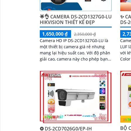
🌟👌 CAMERA DS-2CD1327G0-LU
✨ CA
HIKVISION THIẾT KẾ ĐẸP
DS-
1,650,000 ₫
2,7
2,350,000 ₫
Camera HD IP DS-2CD1327G0-LU là
Came
một thiết bị camera giá rẻ nhưng
LUF l
mang lại hiệu suất cao. Với độ phân
với k
giải cao, camera này cho phép bạn
Color lê
ghi lại hình ảnh rõ nét và chi tiết
khôn
ảnh m
đêm 
Full 
'
BỘ C
❂ DS-2CD7026G0/EP-IH