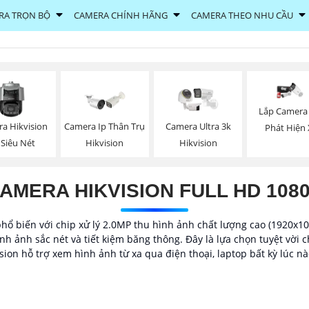
RA TRỌN BỘ
CAMERA CHÍNH HÃNG
CAMERA THEO NHU CẦU
Lắp Camera
a Hikvision
Camera Ip Thân Trụ
Camera Ultra 3k
Phát Hiện 
 Siêu Nét
Hikvision
Hikvision
AMERA HIKVISION FULL HD 108
ổ biến với chip xử lý 2.0MP thu hình ảnh chất lượng cao (1920x108
h ảnh sắc nét và tiết kiệm băng thông. Đây là lựa chọn tuyệt vời c
ion hỗ trợ xem hình ảnh từ xa qua điện thoại, laptop bất kỳ lúc nào