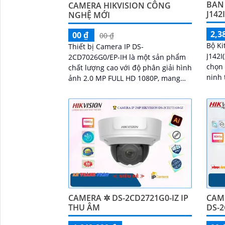
BAN
CAMERA HIKVISION CÔNG
J142
NGHỆ MỚI
2,3
00 ₫
00 ₫
Bộ Ki
Thiết bị Camera IP DS-
J142I
2CD7026G0/EP-IH là một sản phẩm
chọn 
chất lượng cao với độ phân giải hình
ninh 
ảnh 2.0 MP FULL HD 1080P, mang
dễ dàng. Với chất 
đến hình ảnh rõ nét và chi tiết cho
sắc n
công trình dân dụng
bạn h
cao
CAMERA ✲ DS-2CD2721G0-IZ IP
CAM
THU ÂM
DS-2