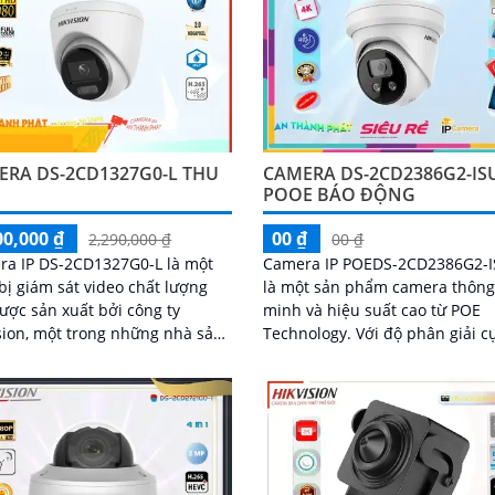
ERA DS-2CD1327G0-L THU
CAMERA DS-2CD2386G2-IS
POOE BÁO ĐỘNG
00,000 ₫
00 ₫
2,290,000 ₫
00 ₫
ra IP DS-2CD1327G0-L là một
Camera IP POEDS-2CD2386G2-I
 bị giám sát video chất lượng
là một sản phẩm camera thôn
ược sản xuất bởi công ty
minh và hiệu suất cao từ POE
sion, một trong những nhà sản
Technology. Với độ phân giải cực
hàng đầu trong ngành công
cao lên đến 8MP, camera này 
an ninh....
cấp hình ảnh sắc nét và chi tiế