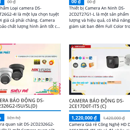
₫
00 ₫
00 ₫
00 ₫
phẩm Loại camera DS-
Thiết bị Camera An Ninh DS-
26G2-4I là một lựa chọn tuyệt
2CD2T27G1-L là một sản phẩm 
i giá cả phải chăng. Camera
lượng và hiệu quả, có khả năn
ảo chất lượng hình ảnh tốt cả
giám sát ban đêm Full Color tr
ngày và ban đêm nhờ công
khoảng cách 30m. Camera này có
Hồng Ngoại EXIR, cho phép
khả năng tạo ra ánh sáng giốn
ình ảnh trong khoảng cách lên
ban ngày, đảm bảo hình ảnh rõ
60 mét vào ban đêm
và chi tiết
ERA BÁO ĐỘNG DS-
CAMERA BÁO ĐỘNG DS-
326G2-ISU/SL(D)
2CE17D0T-IT5 (C)
%
1,220,000 ₫
liên hệ
1,420,000 ₫
ra quan sát DS-2CD2326G2-
Camera Giá rẻ Công Nghệ HD 