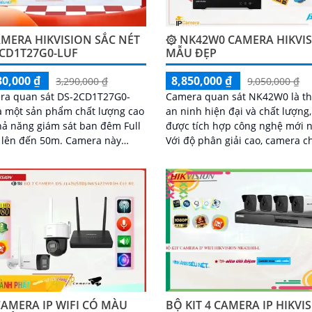
MERA HIKVISION SẮC NÉT
۞ NK42W0 CAMERA HIKVI
2CD1T27G0-LUF
MẪU ĐẸP
30,000 ₫
8,850,000 ₫
3,290,000 ₫
9,050,000 ₫
ra quan sát DS-2CD1T27G0-
Camera quan sát NK42W0 là thi
à một sản phẩm chất lượng cao
an ninh hiện đại và chất lượng,
hả năng giám sát ban đêm Full
được tích hợp công nghệ mới n
n đến 50m. Camera này
Với độ phân giải cao, camera c
g chỉ cho phép bạn xem hình
hình ảnh sắc nét và chất lượn
àu sắc rõ nét và sáng trong
sắc
mà còn đảm bảo chất lượng
HD 1080P
BỘ KIT 4 CAMERA IP HIKVI
AMERA IP WIFI CÓ MÀU