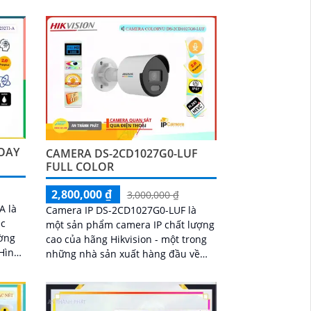
này
camera này...
 chi
XOAY
CAMERA DS-2CD1027G0-LUF
FULL COLOR
2,800,000 ₫
3,000,000 ₫
A là
Camera IP DS-2CD1027G0-LUF là
ệc
một sản phẩm camera IP chất lượng
ường
cao của hãng Hikvision - một trong
những nhà sản xuất hàng đầu về
 hình
các sản phẩm công nghệ an ninh.
 khi
DS-2CD1027G0-LUF...