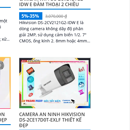
IDW E ĐÀM THOẠI 2 CHIỀU
5%-35%
3,070,000 ₫
 một
Hikvision DS-2CV2121G2-IDW E là
i
dòng camera không dây độ phân
giải 2MP, sử dụng cảm biến 1/2. 7"
CMOS, ống kính 2. 8mm hoặc 4mm,
h
ghi hình Full HD 1080P ở 25/30fps
ON
CAMERA AN NINH HIKVISION
ĐẸP
DS-2CE17D0T-EXLF THIẾT KẾ
ĐẸP