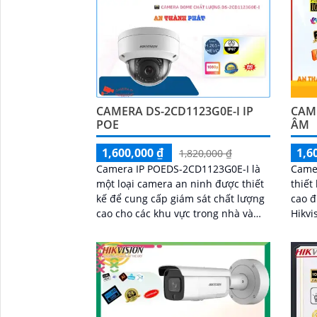
CAMERA DS-2CD1123G0E-I IP
CAM
POE
ÂM
1,600,000 ₫
1,6
1,820,000 ₫
Camera IP POEDS-2CD1123G0E-I là
Came
một loại camera an ninh được thiết
thiết
kế để cung cấp giám sát chất lượng
cao đ
cao cho các khu vực trong nhà và
Hikvi
ngoài trời. Camera này có khả năng
xuất 
kết nối...
nghệ 