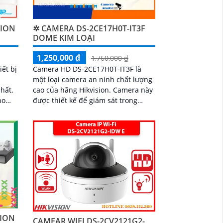
SION
✲ CAMERA DS-2CE17H0T-IT3F
DOME KIM LOẠI
1,250,000 ₫
1,760,000 ₫
ết bị
Camera HD DS-2CE17H0T-IT3F là
một loại camera an ninh chất lượng
hất.
cao của hãng Hikvision. Camera này
ho
được thiết kế để giám sát trong
g màu
những điều kiện ánh sáng yếu và
chống nước,...
SION
CAMEAR WIFI DS-2CV2121G2-