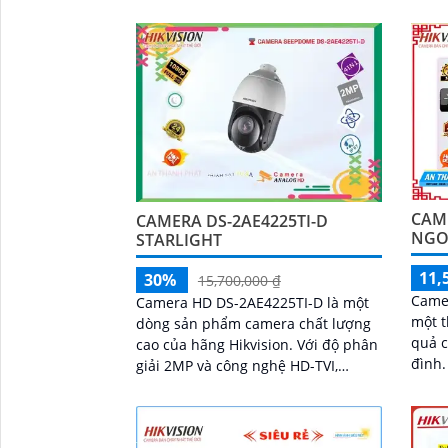
chiều. Tích hợp công nghệ WDR
Tích 
giúp cải thiện...
mỹ th
CAM
CAMERA DS-2AE4225TI-D
NGO
STARLIGHT
11,
30%
15,700,000 ₫
Camer
Camera HD DS-2AE4225TI-D là một
một t
dòng sản phẩm camera chất lượng
quả c
cao của hãng Hikvision. Với độ phân
đình. Với công nghệ hồng ngo
giải 2MP và công nghệ HD-TVI,
EXIR,
camera này cho phép bạn quan sát
ảnh s
hình ảnh chất lượng cao và rõ nét
ban 