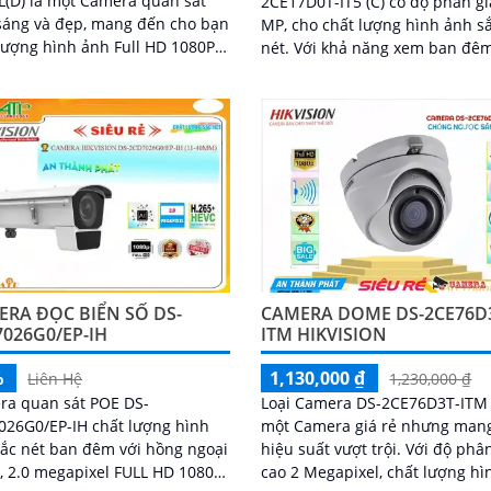
L(D) là một Camera quan sát
2CE17D0T-IT5 (C) có độ phân gi
sáng và đẹp, mang đến cho bạn
MP, cho chất lượng hình ảnh s
lượng hình ảnh Full HD 1080P
nét. Với khả năng xem ban đêm
i những
Hồng Ngoại lên đến 80m, hỗ tr
số là...
chuẩn AHD, CVI, TVI, BCS HD An
ERA ĐỌC BIỂN SỐ DS-
CAMERA DOME DS-2CE76D
026G0/EP-IH
ITM HIKVISION
%
1,130,000 ₫
Liên Hệ
1,230,000 ₫
ra quan sát POE DS-
Loại Camera DS-2CE76D3T-ITM 
26G0/EP-IH chất lượng hình
một Camera giá rẻ nhưng mang
ắc nét ban đêm với hồng ngoại
hiệu suất vượt trội. Với độ phân giải
 2.0 megapixel FULL HD 1080P.
cao 2 Megapixel, chất lượng hì