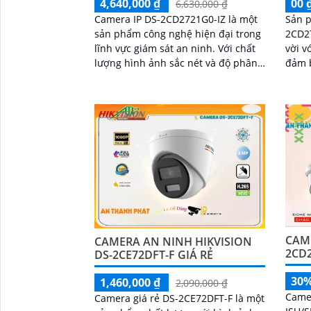
4,640,000 ₫
00 
6,630,000 ₫
Camera IP DS-2CD2721G0-IZ là một
Sản 
sản phẩm công nghệ hiện đại trong
2CD2T
lĩnh vực giám sát an ninh. Với chất
vời vớ
lượng hình ảnh sắc nét và độ phân
đảm b
giải cao, camera này đáp ứng mọi
ban 
yêu cầu về việc giám sát và bảo vệ
nghệ 
tại các khu vực như gia đình, văn
xem h
phòng, cửa hàng và khách sạn
đến 
CAM
CAMERA AN NINH HIKVISION
2CD2
DS-2CE72DFT-F GIÁ RẺ
30
1,460,000 ₫
2,090,000 ₫
Came
Camera giá rẻ DS-2CE72DFT-F là một