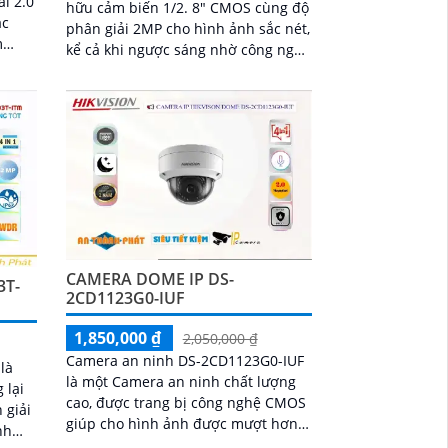
ải 2.0
hữu cảm biến 1/2. 8" CMOS cùng độ
ắc
phân giải 2MP cho hình ảnh sắc nét,
kể cả khi ngược sáng nhờ công nghệ
ợ
WDR thực 120dB. Hỗ trợ nén H
alog
CAMERA DOME IP DS-
3T-
2CD1123G0-IUF
1,850,000 ₫
2,050,000 ₫
Camera an ninh DS-2CD1123G0-IUF
là
là một Camera an ninh chất lượng
 lại
cao, được trang bị công nghệ CMOS
giúp cho hình ảnh được mượt hơn.
nh
Ấn tượng ơn với những thông số là