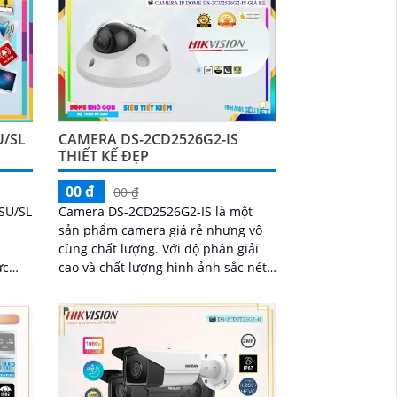
U/SL
CAMERA DS-2CD2526G2-IS
THIẾT KẾ ĐẸP
00 ₫
00 ₫
SU/SL
Camera DS-2CD2526G2-IS là một
g
sản phẩm camera giá rẻ nhưng vô
cùng chất lượng. Với độ phân giải
cao và chất lượng hình ảnh sắc nét,
cung
camera này mang đến cho bạn tầm
t
nhìn hoàn hảo và chất lượng ghi
hình tuyệt vời