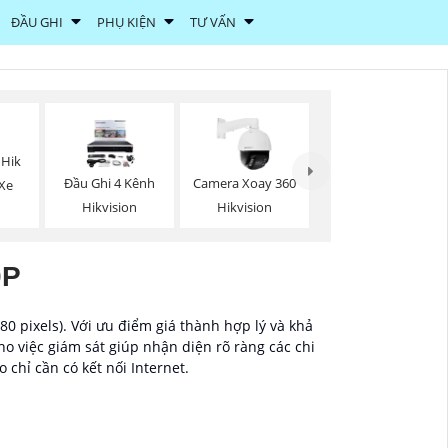
ĐẦU GHI
PHỤ KIỆN
TƯ VẤN
 Hik
Đầu Ghi 4 Kênh
Camera Xoay 360
Xe
Hikvision
Hikvision
0P
0 pixels). Với ưu điểm giá thành hợp lý và khả
ho việc giám sát giúp nhận diện rõ ràng các chi
 chỉ cần có kết nối Internet.