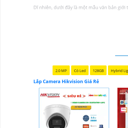
Dĩ nhiên, dưới đây là một mẫu văn bản giới 
Chào quý khách hàng,
Chúng tôi xin trân trọng giới thiệu đến quý 
Với kinh nghiệm lâu năm trong lĩnh vực lắp 
pháp an ninh hiệu quả, đáng tin cậy và tiết k
Camera của Hikvision được biết đến là một 
tiên tiến, camera Hikvision không chỉ
chắc 
Nếu quý vị quan tâm đến việc lắp đặt camera
quý vị.
2.0 MP
Có Led
128GB
Hybrid Li
Lắp Camera Hikvision Giá Rẻ