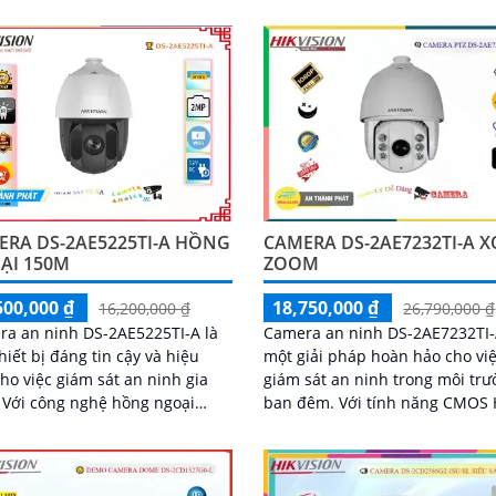
hợp công nghệ IP POE, thiết kế
ảnh rõ nét và sắc nét, camera 
uật...
đảm bảo cho bạn nhìn thấy mọi
tiết một cách rõ ràng
CAMERA DS-2AE7232TI-A 
ERA DS-2AE5225TI-A HỒNG
ZOOM
ẠI 150M
18,750,000 ₫
500,000 ₫
26,790,000 ₫
16,200,000 ₫
Camera an ninh DS-2AE7232TI-
a an ninh DS-2AE5225TI-A là
một giải pháp hoàn hảo cho vi
hiết bị đáng tin cậy và hiệu
giám sát an ninh trong môi tr
ho việc giám sát an ninh gia
ban đêm. Với tính năng CMOS Hình
ại
ảnh, camera này cho phép xem
 camera này mang đến hình
ảnh sáng đẹp và rõ nét ngay cả
ắc nét và đẹp mắt khi quan sát
ánh sáng yếu
đêm