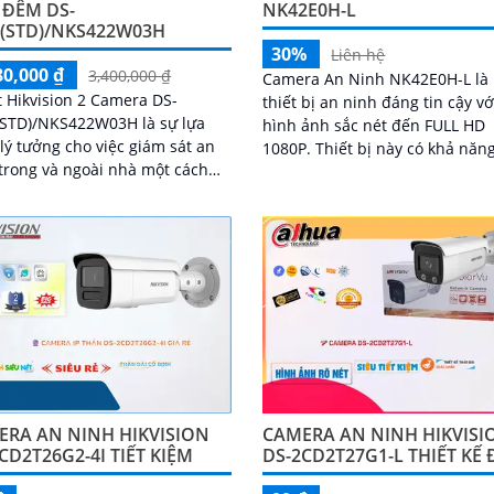
NK42E0H-L
 ĐÊM DS-
I(STD)/NKS422W03H
30%
Liên hệ
80,000 ₫
3,400,000 ₫
Camera An Ninh NK42E0H-L là
t Hikvision 2 Camera DS-
thiết bị an ninh đáng tin cậy vớ
(STD)/NKS422W03H là sự lựa
hình ảnh sắc nét đến FULL HD
lý tưởng cho việc giám sát an
1080P. Thiết bị này có khả năng xử
trong và ngoài nhà một cách
lý hình ảnh thiếu sáng một các
lượng hình ảnh
chất lượng
ét, bộ kit này mang đến cho
ình ảnh rõ ràng và chất lượng
ERA AN NINH HIKVISION
CAMERA AN NINH HIKVISI
CD2T26G2-4I TIẾT KIỆM
DS-2CD2T27G1-L THIẾT KẾ 