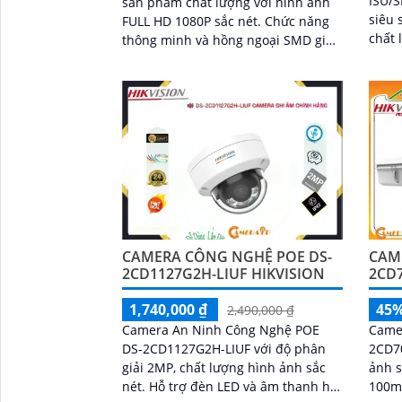
ISU/S
sản phẩm chất lượng với hình ảnh
siêu 
FULL HD 1080P sắc nét. Chức năng
chất 
thông minh và hồng ngoại SMD giúp
rõ nét. Ấn tượng ơn vớ
camera hoạt động hiệu quả và
thông 
chính xác trong việc giám sát
CAMERA CÔNG NGHỆ POE DS-
CAM
2CD1127G2H-LIUF HIKVISION
2CD7
1,740,000 ₫
45
2,490,000 ₫
Camera An Ninh Công Nghệ POE
Came
DS-2CD1127G2H-LIUF với độ phân
2CD70
giải 2MP, chất lượng hình ảnh sắc
ảnh s
nét. Hỗ trợ đèn LED và âm thanh hai
100m,