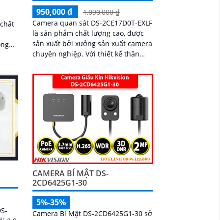
950,000 ₫
1,090,000 ₫
Camera quan sát DS-2CE17D0T-EXLF
chất
là sản phẩm chất lượng cao, được
g
sản xuất bởi xưởng sản xuất camera
ong
chuyên nghiệp. Với thiết kế thân
plastic sắt nét, camera mang đến
g như
chất lượng hình ảnh Full HD 1080P
 nét
sắc nét và chính xác
CAMERA BÍ MẬT DS-
2CD6425G1-30
5%-35%
DS-
Camera Bí Mật DS-2CD6425G1-30 sở