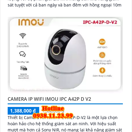
sát tuyệt vời cả ban ngày và ban đêm với hồng ngoại 10m
CAMERA IP WIFI IMOU IPC A42P D V2
1,388,000 ₫
1,388,000 ₫
Thiết bị Camera An Ninh IPC-A42P-D-V2 là một lựa chọn
hoàn hảo cho hệ thống giám sát an ninh. Với hiệu suất
mượt mà hơn cả Sony NIR, nó mang lại khả năng giám sát