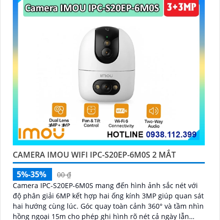
CAMERA IMOU WIFI IPC-S20EP-6M0S 2 MẮT
5%-35%
00 ₫
Camera IPC-S20EP-6M0S mang đến hình ảnh sắc nét với
độ phân giải 6MP kết hợp hai ống kính 3MP giúp quan sát
hai hướng cùng lúc. Góc quay toàn cảnh 360° và tầm nhìn
hồng ngoại 15m cho phép ghi hình rõ nét cả ngày lẫn