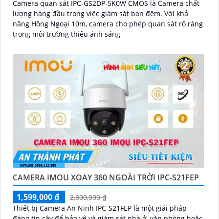
Camera quan sát IPC-GS2DP-5K0W CMOS là Camera chất
lượng hàng đầu trong việc giám sát ban đêm. Với khả
năng Hồng Ngoại 10m, camera cho phép quan sát rõ ràng
trong môi trường thiếu ánh sáng
CAMERA IMOU XOAY 360 NGOÀI TRỜI IPC-S21FEP
1,599,000 ₫
2,300,000 ₫
Thiết bị Camera An Ninh IPC-S21FEP là một giải pháp
đáng tin cậy để bảo vệ và giám sát nhà ở, văn phòng hoặc