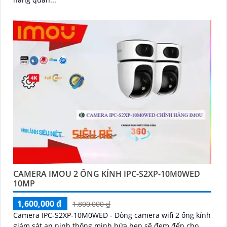
CAMERA IMOU 2 ỐNG KÍNH IPC-S2XP-10M0WED
10MP
1,600,000 ₫
1,800,000 ₫
Camera IPC-S2XP-10M0WED - Dòng camera wifi 2 ống kính
giám sát an ninh thông minh hứa hẹn sẽ đem đến cho