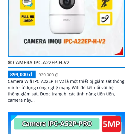
🏘
4:
Tích hợp công nghệ mới: Camera Wifi Imou
thường được tích hợp các công nghệ mới như trí tuệ
nhân tạo, cảm biến chuyển động thông minh giúp
tăng cường tính năng bảo mật.
🌐
5:
Hỗ trợ dịch vụ sau bán hàng: Imou cung cấp dịch
vụ hỗ trợ khách hàng tốt sau khi mua sản phẩm, bảo
đảm rằng bạn sẽ có sự trợ giúp nhanh chóng khi cần
thiết.
Hy vọng những thông tin trên giúp bạn tìm được lựa
❇ CAMERA IPC-A22EP-H-V2
chọn hoàn hảo cho Camera Wifi Imou giá rẻ.
899,000 ₫
920,000 ₫
Camera Wifi IPC-A22EP-H-V2 là một thiết bị giám sát thông
minh sử dụng công nghệ mạng Wifi để kết nối với hệ
thống giám sát. Được trang bị các tính năng tiên tiến,
camera này...