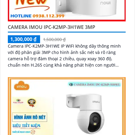
CAMERA IMOU IPC-K2MP-3H1WE 3MP
1,300,000 ₫
1,500,000 ₫
Camera IPC-K2MP-3H1WE IP WIFI không dây thông minh
với độ phân giải 3MP cho hình ảnh sắc nét và rõ ràng
camera hỗ trợ đàm thoại 2 chiều, quay xoay 360 độ,
chuẩn nén H.265 cùng khả năng phát hiện con người
chính xác và hồng ngoại 10m