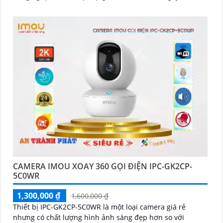
đêm
CAMERA IMOU XOAY 360 GỌI ĐIỆN IPC-GK2CP-
5C0WR
1,300,000 ₫
1,600,000 ₫
Thiết bị IPC-GK2CP-5C0WR là một loại camera giá rẻ
nhưng có chất lượng hình ảnh sáng đẹp hơn so với