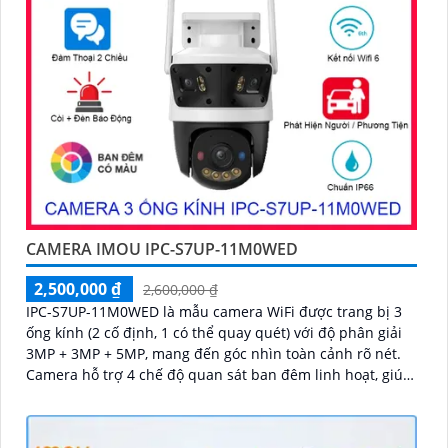
CAMERA IMOU IPC-S7UP-11M0WED
2,500,000 ₫
2,600,000 ₫
IPC-S7UP-11M0WED là mẫu camera WiFi được trang bị 3
ống kính (2 cố định, 1 có thể quay quét) với độ phân giải
3MP + 3MP + 5MP, mang đến góc nhìn toàn cảnh rõ nét.
Camera hỗ trợ 4 chế độ quan sát ban đêm linh hoạt, giúp
giám sát hiệu quả trong mọi điều kiện ánh sáng