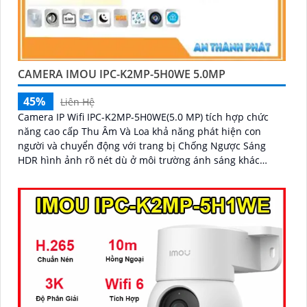
CAMERA IMOU IPC-K2MP-5H0WE 5.0MP
45%
Liên Hệ
Camera IP Wifi IPC-K2MP-5H0WE(5.0 MP) tích hợp chức
năng cao cấp Thu Âm Và Loa khả năng phát hiện con
người và chuyển động với trang bị Chống Ngược Sáng
HDR hình ảnh rõ nét dù ở môi trường ánh sáng khác
nhau công nghệ xử lý hình ảnh thiếu sáng có màu ban
đêm mang lại hình ảnh sắc nét