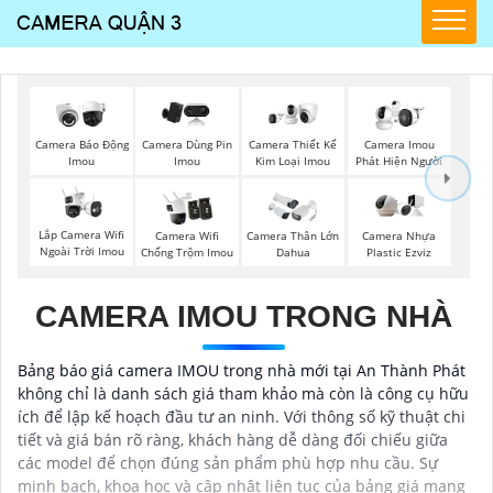
Camera Báo Động
Camera Dùng Pin
Camera Thiết Kế
Camera Imou
Imou
Imou
Kim Loại Imou
Phát Hiện Người
Lắp Camera Wifi
Camera Wifi
Camera Thân Lớn
Camera Nhựa
Ngoài Trời Imou
Chống Trộm Imou
Dahua
Plastic Ezviz
CAMERA IMOU TRONG NHÀ
Bảng báo giá camera IMOU trong nhà mới tại An Thành Phát
không chỉ là danh sách giá tham khảo mà còn là công cụ hữu
ích để lập kế hoạch đầu tư an ninh. Với thông số kỹ thuật chi
tiết và giá bán rõ ràng, khách hàng dễ dàng đối chiếu giữa
các model để chọn đúng sản phẩm phù hợp nhu cầu. Sự
minh bạch, khoa học và cập nhật liên tục của bảng giá mang