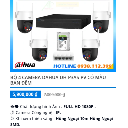
BỘ 4 CAMERA DAHUA DH-P3AS-PV CÓ MÀU
BAN ĐÊM
5,900,000 ₫
7,000,000 ₫
👁️‍🗨 Chất lượng hình Ảnh :
FULL HD 1080P .
🕉️ Camera Công nghệ :
IP.
🌛 Khi xem thiếu sáng :
Hồng Ngoại 10m Hồng Ngoại
SMD.