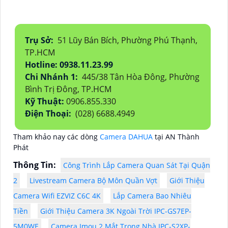
Trụ Sở:
51 Lũy Bán Bích, Phường Phú Thạnh,
TP.HCM
Hotline: 0938.11.23.99
Chi Nhánh 1:
445/38 Tân Hòa Đông, Phường
Bình Trị Đông, TP.HCM
Kỹ Thuật:
0906.855.330
Điện Thoại:
(028) 6688.4949
Tham khảo nay các dòng
Camera DAHUA
tại AN Thành
Phát
Thông Tin:
Công Trình Lắp Camera Quan Sát Tại Quận
2
Livestream Camera Bộ Môn Quần Vợt
Giới Thiệu
Camera Wifi EZVIZ C6C 4K
Lắp Camera Bao Nhiêu
Tiền
Giới Thiệu Camera 3K Ngoài Trời IPC-GS7EP-
5M0WE
Camera Imou 2 Mắt Trong Nhà IPC-S2XP-