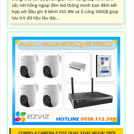
sắc nét hồng ngoại đèn led thông minh ban đêm kết
hợp với đầu ghi 8 kênh X5S 8W và ổ cứng 500GB giúp
lưu trũ dữ liệu lâu dài...
COMBO 4 CAMERA EZVIZ QUAY XOAY NGOÀI TRỜI