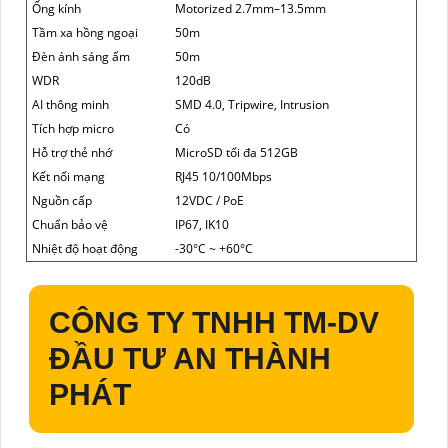
Ống kính
Motorized 2.7mm–13.5mm
Tầm xa hồng ngoại
50m
Đèn ánh sáng ấm
50m
WDR
120dB
AI thông minh
SMD 4.0, Tripwire, Intrusion
Tích hợp micro
Có
Hỗ trợ thẻ nhớ
MicroSD tối đa 512GB
Kết nối mạng
RJ45 10/100Mbps
Nguồn cấp
12VDC / PoE
Chuẩn bảo vệ
IP67, IK10
Nhiệt độ hoạt động
-30°C ~ +60°C
CÔNG TY TNHH TM-DV
ĐẦU TƯ AN THÀNH
PHÁT