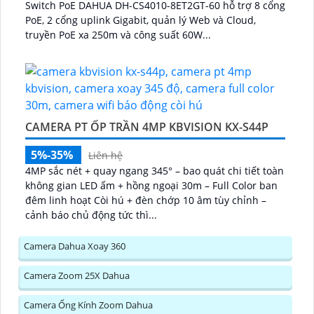
Switch PoE DAHUA DH-CS4010-8ET2GT-60 hỗ trợ 8 cổng
PoE, 2 cổng uplink Gigabit, quản lý Web và Cloud,
truyền PoE xa 250m và công suất 60W...
CAMERA PT ỐP TRẦN 4MP KBVISION KX-S44P
5%-35%
Liên hệ
4MP sắc nét + quay ngang 345° – bao quát chi tiết toàn
không gian LED ấm + hồng ngoại 30m – Full Color ban
đêm linh hoạt Còi hú + đèn chớp 10 âm tùy chỉnh –
cảnh báo chủ động tức thì...
Camera Dahua Xoay 360
Camera Zoom 25X Dahua
Camera Ống Kính Zoom Dahua