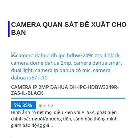
♊ Camera Thiết Kế
Dome Kim loại + Nhựa.
️💎 Chức Năng :
Thu Âm.
CAMERA QUAN SÁT ĐỀ XUẤT CHO
BẠN
CAMERA IP 2MP DAHUA DH-IPC-HDBW3249R-
ZAS-IL-BLACK
5%-35%
liên hệ
Hình ảnh rõ nét mọi điều kiện với AI SSA, phát hiện
chính xác người/phương tiện, cảnh báo thông minh,
giảm báo động giả...