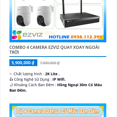
COMBO 4 CAMERA EZVIZ QUAY XOAY NGOÀI
TRỜI
5,900,000 ₫
7,000,000 ₫
✨ Chất lượng hình :
2K Lite .
👍 Công Nghệ Sử Dụng :
IP Wifi.
🌙 Khoảng Cách Ban Đêm :
Hồng Ngoại 30m Có Màu
Ban Ðêm.
🕉️ Cấu Tạo Camera
IP67 xoay 360.
️📡 Ưu Điểm :
Thu Âm Và Loa.