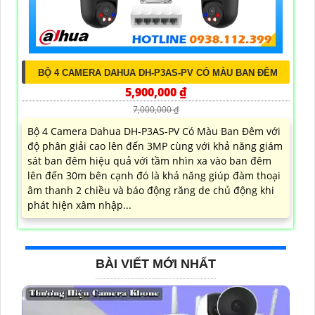
BỘ 4 CAMERA DAHUA DH-P3AS-PV CÓ MÀU BAN ĐÊM
5,900,000 ₫
7,000,000 ₫
Bộ 4 Camera Dahua DH-P3AS-PV Có Màu Ban Đêm với
độ phân giải cao lên đến 3MP cùng với khả năng giám
sát ban đêm hiệu quả với tầm nhìn xa vào ban đêm
lên đến 30m bên cạnh đó là khả năng giúp đàm thoại
âm thanh 2 chiều và báo động răng de chủ động khi
phát hiện xâm nhập...
BÀI VIẾT MỚI NHẤT