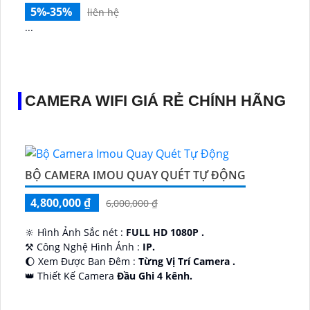
5%-35%
liên hệ
...
CAMERA WIFI GIÁ RẺ CHÍNH HÃNG
BỘ CAMERA IMOU QUAY QUÉT TỰ ĐỘNG
4,800,000 ₫
6,000,000 ₫
🔆 Hình Ảnh Sắc nét :
FULL HD 1080P .
⚒ Công Nghệ Hình Ảnh :
IP.
🌔 Xem Được Ban Đêm :
Từng Vị Trí Camera .
👑 Thiết Kế Camera
Đầu Ghi 4 kênh.
️🔮 Đặt Điểm :
Công Nghệ AI.