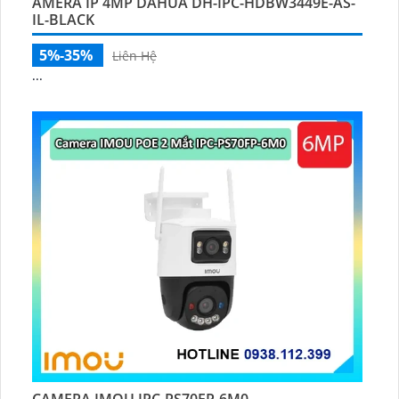
AMERA IP 4MP DAHUA DH-IPC-HDBW3449E-AS-
IL-BLACK
5%-35%
Liên Hệ
...
CAMERA IMOU IPC-PS70FP-6M0