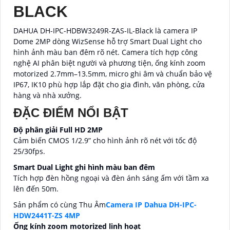
BLACK
DAHUA DH-IPC-HDBW3249R-ZAS-IL-Black là camera IP
Dome 2MP dòng WizSense hỗ trợ Smart Dual Light cho
hình ảnh màu ban đêm rõ nét. Camera tích hợp công
nghệ AI phân biệt người và phương tiện, ống kính zoom
motorized 2.7mm–13.5mm, micro ghi âm và chuẩn bảo vệ
IP67, IK10 phù hợp lắp đặt cho gia đình, văn phòng, cửa
hàng và nhà xưởng.
ĐẶC ĐIỂM NỔI BẬT
Độ phân giải Full HD 2MP
Cảm biến CMOS 1/2.9” cho hình ảnh rõ nét với tốc độ
25/30fps.
Smart Dual Light ghi hình màu ban đêm
Tích hợp đèn hồng ngoại và đèn ánh sáng ấm với tầm xa
lên đến 50m.
Sản phẩm có cùng Thu Âm
Camera IP Dahua DH-IPC-
HDW2441T-ZS 4MP
Ống kính zoom motorized linh hoạt