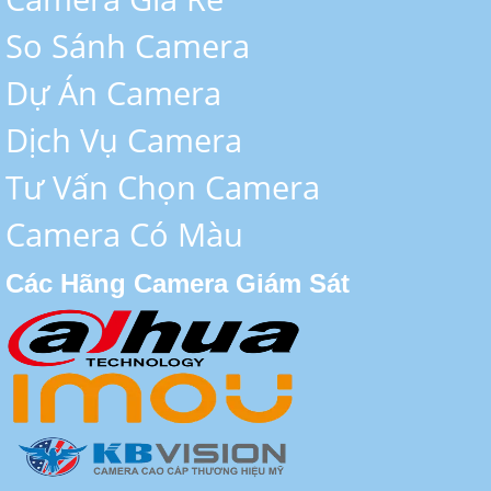
So Sánh Camera
Dự Án Camera
Dịch Vụ Camera
Tư Vấn Chọn Camera
Camera Có Màu
Các Hãng Camera Giám Sát