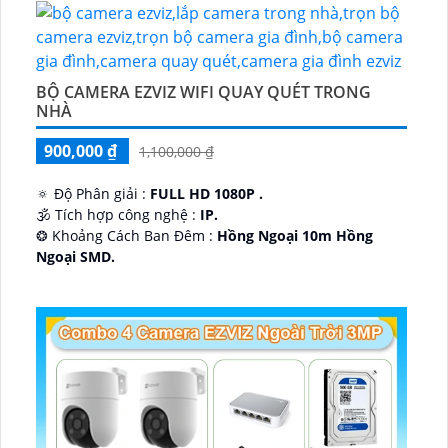
BỘ CAMERA EZVIZ WIFI QUAY QUÉT TRONG
NHÀ
900,000 ₫
1,100,000 ₫
🔅 Độ Phân giải :
FULL HD 1080P .
🕉️ Tích hợp công nghệ :
IP.
❂ Khoảng Cách Ban Đêm :
Hồng Ngoại 10m Hồng
Ngoại SMD.
🛡 Mẫu Camera
Dome Kim loại + Nhựa.
️📢 Ưu Điểm :
Thu Âm.