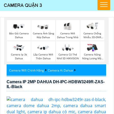
Báo Giá Camera
Camera Wifi
Camera Ánh Sáng
Camera Chống
Dahua
Dahua Trong Nhà
Kép Dahua
Nhiễu 3D-DNR
Dahua
Camera Ip 3k
Lắp Camera Wifi
Camera Có Thẻ
Camera Năng
Dahua
Thân Dahua
Nhớ SD HIKVISION
Năng Lượng Mặt
Trời
Camera Wifi Chính Hãng
Camera Ai Dahua
Camera IP 2MP DAHUA DH-IPC-HDBW3249R-ZAS-
IL-Black