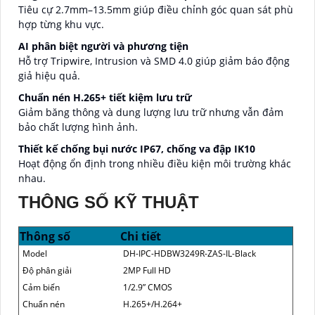
Tiêu cự 2.7mm–13.5mm giúp điều chỉnh góc quan sát phù
hợp từng khu vực.
AI phân biệt người và phương tiện
Hỗ trợ Tripwire, Intrusion và SMD 4.0 giúp giảm báo động
giả hiệu quả.
Chuẩn nén H.265+ tiết kiệm lưu trữ
Giảm băng thông và dung lượng lưu trữ nhưng vẫn đảm
bảo chất lượng hình ảnh.
Thiết kế chống bụi nước IP67, chống va đập IK10
Hoạt động ổn định trong nhiều điều kiện môi trường khác
nhau.
THÔNG SỐ KỸ THUẬT
Thông số
Chi tiết
Model
DH-IPC-HDBW3249R-ZAS-IL-Black
Độ phân giải
2MP Full HD
Cảm biến
1/2.9” CMOS
Chuẩn nén
H.265+/H.264+