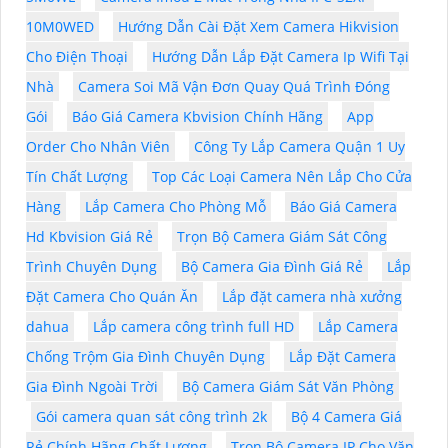
10M0WED
Hướng Dẫn Cài Đặt Xem Camera Hikvision
Cho Điện Thoại
Hướng Dẫn Lắp Đặt Camera Ip Wifi Tại
Nhà
Camera Soi Mã Vận Đơn Quay Quá Trình Đóng
Gói
Báo Giá Camera Kbvision Chính Hãng
App
Order Cho Nhân Viên
Công Ty Lắp Camera Quận 1 Uy
Tín Chất Lượng
Top Các Loại Camera Nên Lắp Cho Cửa
Hàng
Lắp Camera Cho Phòng Mỗ
Báo Giá Camera
Hd Kbvision Giá Rẻ
Trọn Bộ Camera Giám Sát Công
Trình Chuyên Dụng
Bộ Camera Gia Đình Giá Rẻ
Lắp
Đặt Camera Cho Quán Ăn
Lắp đặt camera nhà xưởng
dahua
Lắp camera công trình full HD
Lắp Camera
Chống Trộm Gia Đình Chuyên Dụng
Lắp Đặt Camera
Gia Đình Ngoài Trời
Bộ Camera Giám Sát Văn Phòng
Gói camera quan sát công trình 2k
Bộ 4 Camera Giá
Rẻ Chính Hãng Chất Lượng
Trọn Bộ Camera IP Cho Văn