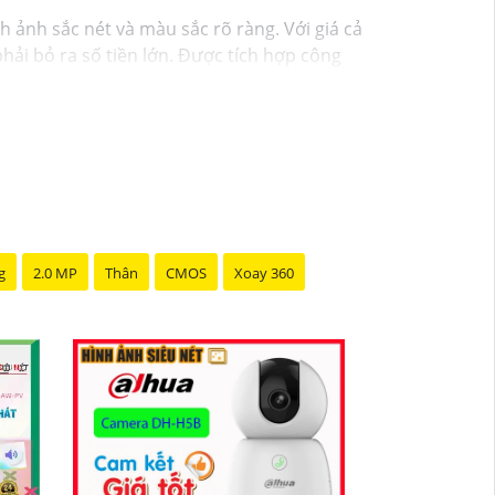
nh ảnh sắc nét và màu sắc rõ ràng. Với giá cả
ải bỏ ra số tiền lớn. Được tích hợp công
ần ánh sáng hồng ngoại, giúp tiết kiệm năng
g
2.0 MP
Thân
CMOS
Xoay 360