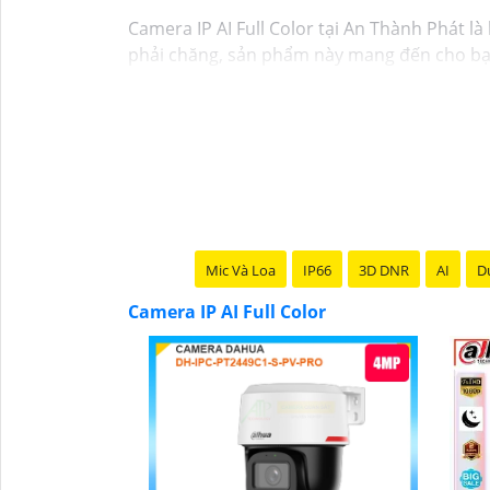
Camera IP AI Full Color tại An Thành Phát là
phải chăng, sản phẩm này mang đến cho bạn 
nghệ trí tuệ nhân tạo (AI), camera này giúp
lượng và có độ nhạy cao. Hãy trải nghiệm ng
Mic Và Loa
IP66
3D DNR
AI
Du
Camera IP AI Full Color