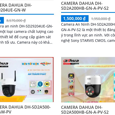
CAMERA DAHUA DH-
ERA DAHUA DH-
SD2A200HB-GN-A-PV-S2
9204UE-GN-W
1,500,000 ₫
1,950,000 ₫
%
8,570,000 ₫
Camera An Ninh DH-SD2A200H
ra an ninh DH-SD29204UE-GN-
GN-A-PV-S2 là một thiết bị đán
một loại camera chất lượng cao
ý trong lĩnh vực an ninh. Với công
thiết kế để cung cấp giám sát
nghệ Sony STARVIS CMOS, cam
 ưu. Camera này có khả
này mang lại chất lượng hình 
quay video Full HD 1080p, với
tuyệt vời ngay cả trong điều ki
năng zoom quang học 4x giúp
ánh sáng yếu
ng theo dõi các chi tiết
ERA DAHUA DH-SD2A500-
CAMERA DAHUA DH-
AW-PV
SD2A500HB-GN-A-PV-S2