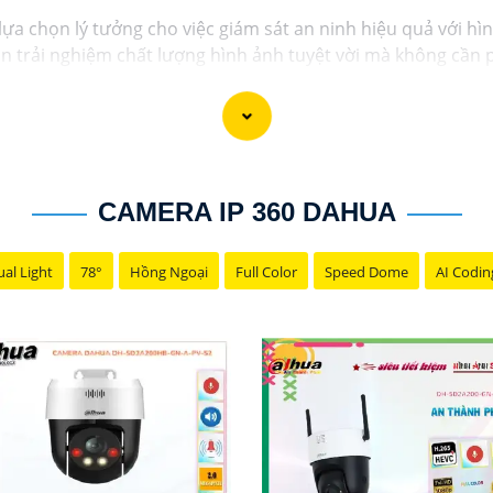
 lựa chọn lý tưởng cho việc giám sát an ninh hiệu quả với hì
trải nghiệm chất lượng hình ảnh tuyệt vời mà không cần ph
 nhận diện chính xác các chi tiết trong hình ảnh mà không c
ay để tận hưởng sự tiện lợi và an toàn.
CAMERA IP 360 DAHUA
al Light
78°
Hồng Ngoại
Full Color
Speed Dome
AI Codin