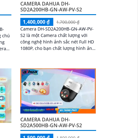
CAMERA DAHUA DH-
SD2A200HB-GN-AW-PV-S2
1,400,000 ₫
1,700,000 ₫
Camera DH-SD2A200HB-GN-AW-PV-
B-
S2 là một Camera chất lượng với
g chú
công nghệ hình ảnh sắc nét Full HD
1080P, cho bạn chất lượng hình ảnh
era
tuyệt vời cả ban ngày lẫn ban đêm.
ảnh
Ấn tượng ơn với những thông số là
ện
camera này có khả năng hiển thị
hình ảnh màu sắc đầy đủ trong
khoảng cách 30m vào ban đêm
CAMERA DAHUA DH-
SD2A500HB-GN-AW-PV-S2
1,500,000 ₫
1,800,000 ₫