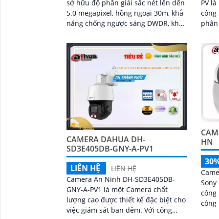
sở hữu độ phân giải sắc nét lên dến
PV là
5.0 megapixel, hồng ngoại 30m, khẳ
công n
năng chống ngược sáng DWDR, khả
phân 
năng quay xoay 360 cùng loa và mic
sắc n
mang lại cho camera hình ảnh chất
lượng
CAM
CAMERA DAHUA DH-
HN
SD3E405DB-GNY-A-PV1
30
LIÊN HỆ
LIÊN HỆ
Came
Camera An Ninh DH-SD3E405DB-
Sony 
GNY-A-PV1 là một Camera chất
công
lượng cao được thiết kế đặc biệt cho
công 
việc giám sát ban đêm. Với công
lượng cao. Came