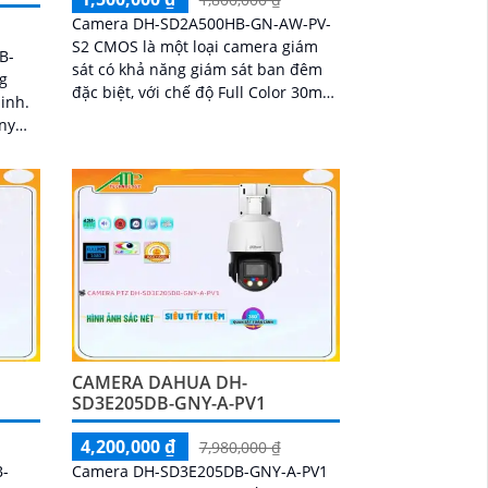
Camera DH-SD2A500HB-GN-AW-PV-
S2 CMOS là một loại camera giám
B-
sát có khả năng giám sát ban đêm
g
đặc biệt, với chế độ Full Color 30m
inh.
xem ban đêm như ban ngày.
ony
Camera được thiết kế...
o
sắc
đến
CAMERA DAHUA DH-
SD3E205DB-GNY-A-PV1
4,200,000 ₫
7,980,000 ₫
B-
Camera DH-SD3E205DB-GNY-A-PV1