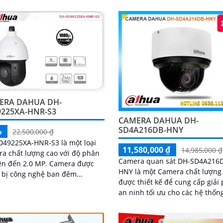
cấp hình ảnh rõ nét và sắc sảo
m...
điều kiện ánh sáng yếu
ERA DAHUA DH-
9225XA-HNR-S3
CAMERA DAHUA DH-
SD4A216DB-HNY
%
22,500,000 ₫
D49225XA-HNR-S3 là một loại
11,580,000 ₫
14,985,000 ₫
a chất lượng cao với độ phân
Camera quan sát DH-SD4A216
 đến 2.0 MP. Camera được
HNY là một Camera chất lượng
 bị công nghệ ban đêm
được thiết kế để cung cấp giải
ight, cho phép quan sát rõ ràng
an ninh tối ưu cho các hệ thốn
 điều kiện ánh sáng yếu
giám sát. Với độ phân giải 4MP,
camera cung cấp hình ảnh sắc