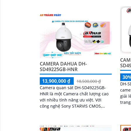
nghệ Hồng Ngoại, Camera có khả
bị cả
năng quan sát trong khoảng cách
50m trong điều kiện ánh sáng yếu
CAM
CAMERA DAHUA DH-
SD4
SD49225GB-HNR
30
13,900,000 ₫
18,500,000 ₫
DH-S
Camera quan sát DH-SD49225GB-
camer
HNR là một Camera chất lượng cao
giải lên
với nhiều tính năng ưu việt. Với
trang
công nghệ Sony STARVIS CMOS,
Starl
hình ảnh của camera sẽ sáng đẹp
trong
hơn, đặc biệt là khi xem hình ban
đêm với khả năng hồng ngoại lên
đến 100m