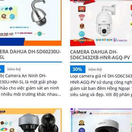
và chi tiết
ERA DAHUA DH-SD60230U-
CAMERA DAHUA DH-
SL
SD6C3432XB-HNR-AGQ-PV
%
30%
liên hệ
liên hệ
 bị Camera An Ninh DH-
Loại camera giá rẻ DH-SD6C34
30U-HNI-SL là một giải pháp
HNR-AGQ-PV sử dụng công ng
hảo cho việc giám sát an ninh
giám sát ban đêm Hồng Ngoại
 nhiều môi trường khác nhau.
siêu sáng và đẹp. Với độ phân giải
ộ phân giải cao lên đến 2
Ultra 2k, camera cho chất lượn
ixel và khả...
hình ảnh rõ nét