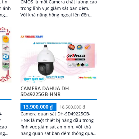
 tin
CMOS là một Camera chất lượng cao
trong lĩnh vực giám sát ban đêm.
ăng
Với khả năng hồng ngoại lên đến
50m, camera này cho phép xem xa
ban đêm một cách rõ ràng và sắc
nét
CAMERA DAHUA DH-
SD49225GB-HNR
13,900,000 ₫
18,500,000 ₫
B-
Camera quan sát DH-SD49225GB-
P
HNR là một thiết bị hàng đầu trong
 cao
lĩnh vực giám sát an ninh. Với khả
ung
năng quan sát ban đêm thông qua