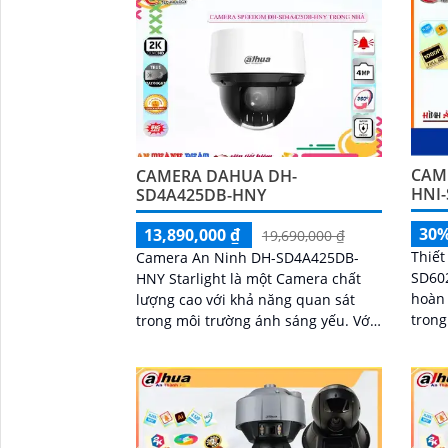
CAM
CAMERA DAHUA DH-
HNI-
SD4A425DB-HNY
30
13,890,000 ₫
19,690,000 ₫
Thiết
Camera An Ninh DH-SD4A425DB-
SD602
HNY Starlight là một Camera chất
hoàn 
lượng cao với khả năng quan sát
trong
trong môi trường ánh sáng yếu. Với
Với đ
chế độ hồng ngoại 100m, camera
megap
này cho phép giám sát cả ban đêm
một cách rõ ràng