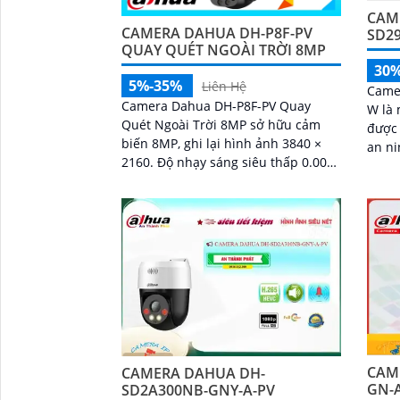
'
CAM
CAMERA DAHUA DH-P8F-PV
SD2
QUAY QUÉT NGOÀI TRỜI 8MP
30
5%-35%
Liên Hệ
Came
Camera Dahua DH-P8F-PV Quay
W là 
Quét Ngoài Trời 8MP sở hữu cảm
được 
biến 8MP, ghi lại hình ảnh 3840 ×
an ninh tối
2160. Độ nhạy sáng siêu thấp 0.0005
năng 
lux@F1.0 cùng công nghệ AI-ISP và
khả 
cảm biến lớn...
dễ dà
CAM
CAMERA DAHUA DH-
GN-
SD2A300NB-GNY-A-PV