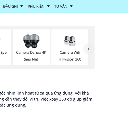
ĐẦU GHI
PHỤ KIỆN
TƯ VẤN
Camera Wifi
 Eye
Camera Dahua 4K
Hikvision 360
Siêu Nét
óc nhìn linh hoạt từ xa qua ứng dụng. Với khả
cần thay đổi vị trí. Việc xoay 360 độ giúp giảm
oặc ứng dụng.