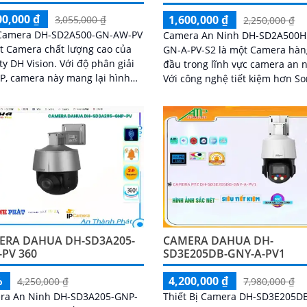
00,000 ₫
1,600,000 ₫
3,055,000 ₫
2,250,000 ₫
 Camera DH-SD2A500-GN-AW-PV
Camera An Ninh DH-SD2A500H
t Camera chất lượng cao của
GN-A-PV-S2 là một Camera hàn
 Vision. Với độ phân giải
đầu trong lĩnh vực camera an n
P, camera này mang lại hình
Với công nghệ tiết kiệm hơn S
ắc nét cả ngày và đêm
STARVIS CMOS, camera này ch
phép xem ban đêm trong màu 
tự nhiên với khoảng cách lên 
30m
ERA DAHUA DH-SD3A205-
CAMERA DAHUA DH-
PV 360
SD3E205DB-GNY-A-PV1
%
4,200,000 ₫
4,250,000 ₫
7,980,000 ₫
ra An Ninh DH-SD3A205-GNP-
Thiết Bị Camera DH-SD3E205D