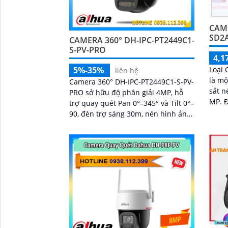
CAM
SD2
CAMERA 360° DH-IPC-PT2449C1-
S-PV-PRO
4,1
Loại
5%-35%
liên hệ
là mộ
Camera 360° DH-IPC-PT2449C1-S-PV-
sắt n
PRO sở hữu độ phân giải 4MP, hỗ
MP. Được trang bị công nghệ
trợ quay quét Pan 0°–345° và Tilt 0°–
Starl
90, đèn trợ sáng 30m, nén hình ảnh
giám 
Smart H.265+, cùng các công nghệ
xử lý WDR 120dB, BLC, HLC, 3D-NR