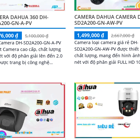
CAMERA DAHUA CAMERA 
ERA DAHUA 360 DH-
SD2A200-GN-AW-PV
A200-GN-A-PV
1,499,000 ₫
76,000 ₫
2,667,000 ₫
5,100,000 ₫
Camera loại camera giá rẻ DH-
 Camera DH-SD2A200-GN-A-PV
SD2A200-GN-AW-PV được thiết
t Camera cao cấp, chất lượng
chất lượng, mang đến hình ảnh
ét với độ phân giải lên đến 2.0
nét với độ phân giải FULL HD 1
Ấn tượng ơn với những thông s
ight, camera này có khả năng
Camera có khả...
sát...