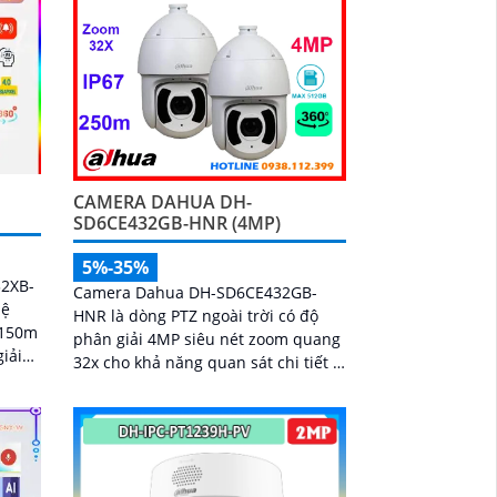
CAMERA DAHUA DH-
SD6CE432GB-HNR (4MP)
5%-35%
32XB-
Camera Dahua DH-SD6CE432GB-
hệ
HNR là dòng PTZ ngoài trời có độ
 150m
phân giải 4MP siêu nét zoom quang
32x cho khả năng quan sát chi tiết ở
g
khoảng cách xa. Tích hợp công nghệ
hồng ngoại lên đến 250m và tính
năng Auto-tracking thông minh,
camera dễ dàng phát hiện và tự
động theo dõi mục tiêu chuyển