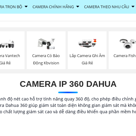
RA TRỌN BỘ
CAMERA CHÍNH HÃNG
CAMERA THEO NHU CẦU
ra Vantech
Camera Có Báo
Lắp Camera Ghi Âm
Camera Fish
Giá Rẻ
Động Kbvision
Giá Rẻ
CAMERA IP 360 DAHUA
nh độ nét cao hỗ trợ tính năng quay 360 độ, cho phép điều chỉnh g
a Dahua 360 giúp giám sát toàn diện không gian giám sát mà không 
ảo chất lượng giám sát cao và dễ dàng điều khiển qua phần mềm h