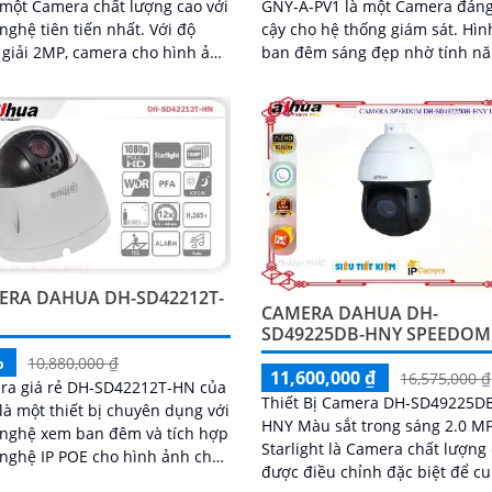
 một Camera chất lượng cao với
GNY-A-PV1 là một Camera đáng
ghệ tiên tiến nhất. Với độ
cậy cho hệ thống giám sát. Hình ảnh
giải 2MP, camera cho hình ảnh
ban đêm sáng đẹp nhờ tính n
ét và rõ ràng
Hồng Ngoại 50m, giúp giám sát
trong điều kiện thiếu sáng
ERA DAHUA DH-SD42212T-
CAMERA DAHUA DH-
SD49225DB-HNY SPEEDOM
%
10,880,000 ₫
11,600,000 ₫
16,575,000 ₫
ra giá rẻ DH-SD42212T-HN của
Thiết Bị Camera DH-SD49225D
là một thiết bị chuyên dụng với
HNY Màu sắt trong sáng 2.0 M
 nghệ xem ban đêm và tích hợp
Starlight là Camera chất lượng
nghệ IP POE cho hình ảnh chất
được điều chỉnh đặc biệt để c
ra này được trang