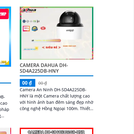
 trong
công nghệ hồng ngoại, camera này
đảm bảo hình ảnh rõ nét trong
khoảng cách 100m
CAMERA DAHUA DH-
SD4A225DB-HNY
00 ₫
00 ₫
Camera An Ninh DH-SD4A225DB-
HNY là một Camera chất lượng cao
DB-
với hình ảnh ban đêm sáng đẹp nhờ
 cao
công nghệ Hồng Ngoại 100m. Thiết
 pháp
kế nhỏ gọn và tinh tế, thiết bị có khả
g
năng xoay 360 độ, giúp quan sát
toàn cảnh một cách hiệu quả
 nét