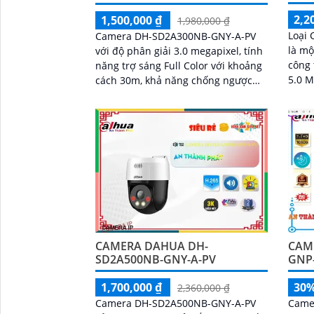
2,2
1,500,000 ₫
1,980,000 ₫
Loại
Camera DH-SD2A300NB-GNY-A-PV
là mộ
với độ phân giải 3.0 megapixel, tính
công ty DH
năng trợ sáng Full Color với khoảng
5.0 M
cách 30m, khả năng chống ngược
ảnh s
sáng DWDR, AI báo động phân biệt
được người...
CAMERA DAHUA DH-
CAM
SD2A500NB-GNY-A-PV
GNP-
1,700,000 ₫
30
2,360,000 ₫
Camera DH-SD2A500NB-GNY-A-PV
Came