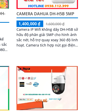
DH-
CAMERA DAHUA DH-H5B 5MP
1,400,000 ₫
1,600,000 ₫
Camera IP Wifi không dây DH-H5B sở
hữu độ phân giải 5MP cho hình ảnh
 kế
sắc nét, hỗ trợ quay xoay 360 độ linh
 sắc
hoạt. Camera tích hợp nút gọi điện,
080P.
đàm thoại 2 chiều và hồng ngoại
ố là
tầm xa 10m, phù hợp sử dụng cả
ngày lẫn đêm