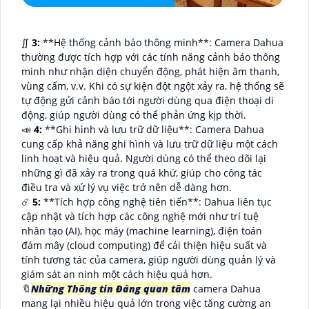
∬
3:
**Hệ thống cảnh báo thông minh**: Camera Dahua
thường được tích hợp với các tính năng cảnh báo thông
minh như nhận diện chuyển động, phát hiện âm thanh,
vùng cấm, v.v. Khi có sự kiện đột ngột xảy ra, hệ thống sẽ
tự động gửi cảnh báo tới người dùng qua điện thoại di
động, giúp người dùng có thể phản ứng kịp thời.
📣
4:
**Ghi hình và lưu trữ dữ liệu**: Camera Dahua
cung cấp khả năng ghi hình và lưu trữ dữ liệu một cách
linh hoạt và hiệu quả. Người dùng có thể theo dõi lại
những gì đã xảy ra trong quá khứ, giúp cho công tác
điều tra và xử lý vụ việc trở nên dễ dàng hơn.
☄️
5:
**Tích hợp công nghệ tiên tiến**: Dahua liên tục
cập nhật và tích hợp các công nghệ mới như trí tuệ
nhân tạo (AI), học máy (machine learning), điện toán
đám mây (cloud computing) để cải thiện hiệu suất và
tính tương tác của camera, giúp người dùng quản lý và
giám sát an ninh một cách hiệu quả hơn.
🔖
Những Thông tin Đáng quan tâm
camera Dahua
mang lại nhiều hiệu quả lớn trong việc tăng cường an