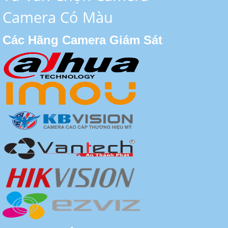
Camera Có Màu
Các Hãng Camera Giám Sát