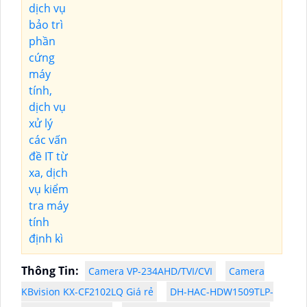
Thông Tin:
Camera VP-234AHD/TVI/CVI
Camera
KBvision KX-CF2102LQ Giá rẻ
DH-HAC-HDW1509TLP-