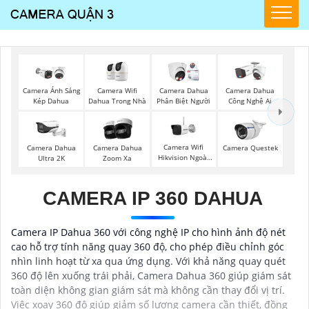
Camera Wifi
Camera Ánh Sáng
Camera Dahua
Camera Dahua
Dahua Trong Nhà
Kép Dahua
Phân Biệt Người
Công Nghệ Ai
Camera Wifi
Camera Dahua
Camera Dahua
Camera Questek
Hikvision Ngoài
Ultra 2K
Zoom Xa
Trời
CAMERA IP 360 DAHUA
Camera IP Dahua 360 với công nghệ IP cho hình ảnh độ nét
cao hỗ trợ tính năng quay 360 độ, cho phép điều chỉnh góc
nhìn linh hoạt từ xa qua ứng dụng. Với khả năng quay quét
360 độ lên xuống trái phải, Camera Dahua 360 giúp giám sát
toàn diện không gian giám sát mà không cần thay đổi vị trí.
Việc xoay 360 độ giúp giảm số lượng camera cần thiết, đồng