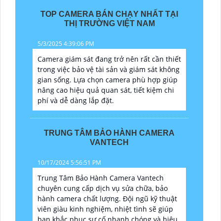
TOP CAMERA BÁN CHẠY NHẤT TẠI
THỊ TRƯỜNG VIỆT NAM
5/3/2025 4:39:06 PM
Camera giám sát đang trở nên rất cần thiết
trong việc bảo vệ tài sản và giám sát không
gian sống. Lựa chọn camera phù hợp giúp
nâng cao hiệu quả quan sát, tiết kiệm chi
phí và dễ dàng lắp đặt.
TRUNG TÂM BẢO HÀNH CAMERA
VANTECH
10/17/2024 5:56:51 PM
Trung Tâm Bảo Hành Camera Vantech
chuyên cung cấp dịch vụ sửa chữa, bảo
hành camera chất lượng. Đội ngũ kỹ thuật
viên giàu kinh nghiệm, nhiệt tình sẽ giúp
bạn khắc phục sự cố nhanh chóng và hiệu