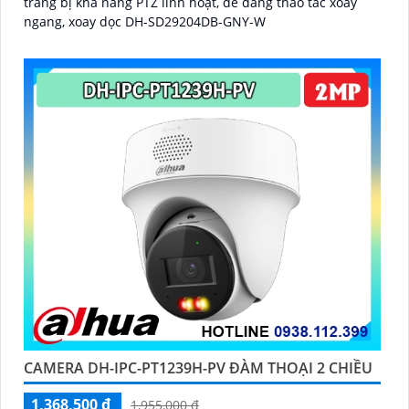
trang bị khả năng PTZ linh hoạt, dễ dàng thao tác xoay
ngang, xoay dọc DH-SD29204DB-GNY-W
CAMERA DH-IPC-PT1239H-PV ĐÀM THOẠI 2 CHIỀU
1,368,500 ₫
1,955,000 ₫