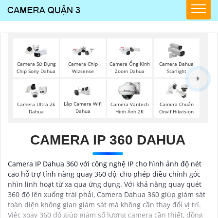
Camera Sử Dụng
Camera Chip
Camera Ống Kính
Camera Dahua
Chip Sony Dahua
Wizsense
Zoom Dahua
Starlight
Lắp Camera Wifi
Camera Ultra 2k
Camera Vantech
Camera Chuẩn
Dahua
Dahua
Hình Ảnh 2K
Onvif Hikvision
CAMERA IP 360 DAHUA
Camera IP Dahua 360 với công nghệ IP cho hình ảnh độ nét
cao hỗ trợ tính năng quay 360 độ, cho phép điều chỉnh góc
nhìn linh hoạt từ xa qua ứng dụng. Với khả năng quay quét
360 độ lên xuống trái phải, Camera Dahua 360 giúp giám sát
toàn diện không gian giám sát mà không cần thay đổi vị trí.
Việc xoay 360 độ giúp giảm số lượng camera cần thiết, đồng