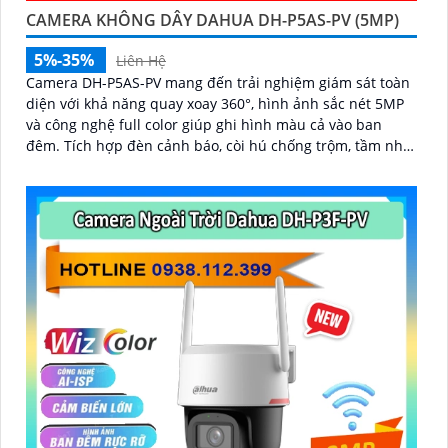
CAMERA KHÔNG DÂY DAHUA DH-P5AS-PV (5MP)
5%-35%
Liên Hệ
Camera DH-P5AS-PV mang đến trải nghiệm giám sát toàn
diện với khả năng quay xoay 360°, hình ảnh sắc nét 5MP
và công nghệ full color giúp ghi hình màu cả vào ban
đêm. Tích hợp đèn cảnh báo, còi hú chống trộm, tầm nhìn
hồng ngoại 30m, khe thẻ nhớ đến 256GB cùng chuẩn
chống nước IP66 camera hoạt động ổn định trong mọi
điều kiện