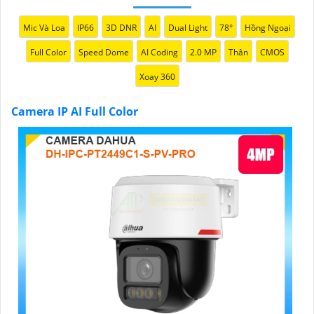
Mic Và Loa
IP66
3D DNR
AI
Dual Light
78°
Hồng Ngoại
Full Color
Speed Dome
AI Coding
2.0 MP
Thân
CMOS
Xoay 360
Camera IP AI Full Color
'