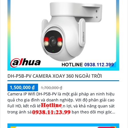
DH-P5B-PV CAMERA XOAY 360 NGOÀI TRỜI
1,500,000 ₫
1,700,000 ₫
Camera IP Wifi DH-P5B-PV là một giải pháp an ninh hiệu
quả cho gia đình và doanh nghiệp. Với độ phân giải cao
Full HD, kết nối không dây tiện lợi, và khả năng quan sát
trong ánh sáng yếu, camera giúp bạn theo dõi mọi góc
cạnh một cách rõ ràng