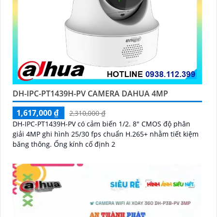
DH-IPC-PT1439H-PV CAMERA DAHUA 4MP
1,617,000 ₫
2,310,000 ₫
DH-IPC-PT1439H-PV có cảm biến 1/2. 8″ CMOS độ phân
giải 4MP ghi hình 25/30 fps chuẩn H.265+ nhằm tiết kiệm
băng thông. Ống kính cố định 2