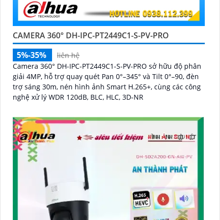
CAMERA 360° DH-IPC-PT2449C1-S-PV-PRO
5%-35%
liên hệ
Camera 360° DH-IPC-PT2449C1-S-PV-PRO sở hữu độ phân
giải 4MP, hỗ trợ quay quét Pan 0°–345° và Tilt 0°–90, đèn
trợ sáng 30m, nén hình ảnh Smart H.265+, cùng các công
nghệ xử lý WDR 120dB, BLC, HLC, 3D-NR