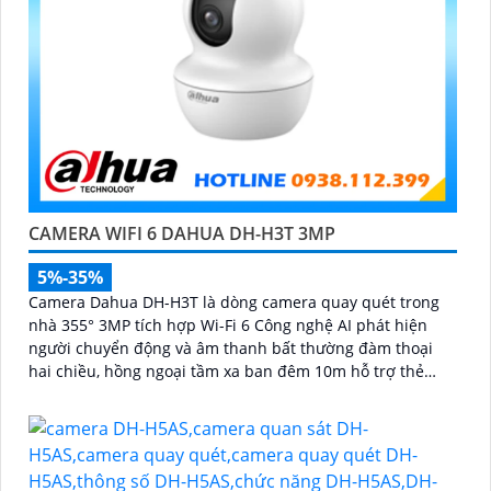
CAMERA WIFI 6 DAHUA DH-H3T 3MP
5%-35%
Camera Dahua DH-H3T là dòng camera quay quét trong
nhà 355° 3MP tích hợp Wi-Fi 6 Công nghệ AI phát hiện
người chuyển động và âm thanh bất thường đàm thoại
hai chiều, hồng ngoại tầm xa ban đêm 10m hỗ trợ thẻ
nhớ MicroSD 256GB ONVIF và điều khiển từ xa qua ứng
dụng DMSS