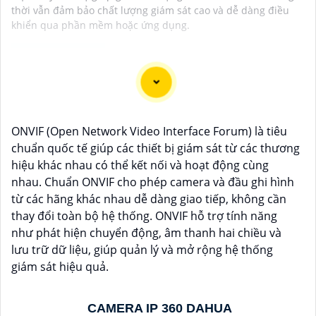
thời vẫn đảm bảo chất lượng giám sát cao và dễ dàng điều
khiển qua phần mềm hoặc ứng dụng.
Camera IP AI Full Color tại An Thành Phát là lựa chọn lý
tưởng cho việc giám sát an ninh hiệu quả với hình ảnh
ONVIF (Open Network Video Interface Forum) là tiêu
sắc nét và màu sắc rõ ràng. Với giá cả phải chăng, sản
chuẩn quốc tế giúp các thiết bị giám sát từ các thương
phẩm này mang đến cho bạn trải nghiệm chất lượng
hiệu khác nhau có thể kết nối và hoạt động cùng
hình ảnh tuyệt vời mà không cần phải bỏ ra số tiền
nhau. Chuẩn ONVIF cho phép camera và đầu ghi hình
lớn. Được tích hợp công nghệ trí tuệ nhân tạo (AI),
từ các hãng khác nhau dễ dàng giao tiếp, không cần
camera này giúp nhận diện chính xác các chi tiết trong
thay đổi toàn bộ hệ thống. ONVIF hỗ trợ tính năng
hình ảnh mà không cần ánh sáng hồng ngoại, giúp tiết
như phát hiện chuyển động, âm thanh hai chiều và
kiệm năng lượng và có độ nhạy cao. Hãy trải nghiệm
lưu trữ dữ liệu, giúp quản lý và mở rộng hệ thống
ngay để tận hưởng sự tiện lợi và an toàn.
giám sát hiệu quả.
CAMERA IP 360 DAHUA