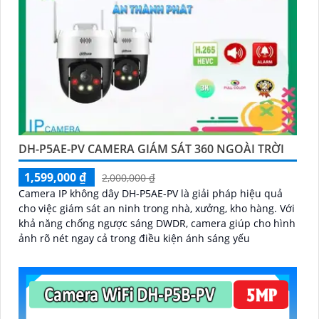
DH-P5AE-PV CAMERA GIÁM SÁT 360 NGOÀI TRỜI
1,599,000 ₫
2,000,000 ₫
Camera IP không dây DH-P5AE-PV là giải pháp hiệu quả
cho việc giám sát an ninh trong nhà, xưởng, kho hàng. Với
khả năng chống ngược sáng DWDR, camera giúp cho hình
ảnh rõ nét ngay cả trong điều kiện ánh sáng yếu