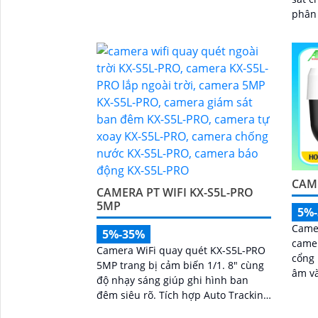
giải pháp giám sát thông minh, gọn
phân bi
nhẹ mà vô cùng hiệu quả
trợ t
giúp..
CAM
CAMERA PT WIFI KX-S5L-PRO
5MP
5%
Camer
5%-35%
came
Camera WiFi quay quét KX-S5L-PRO
cổng 
5MP trang bị cảm biến 1/1. 8" cùng
âm và
độ nhạy sáng giúp ghi hình ban
chiều. Camera cũng được tr
đêm siêu rõ. Tích hợp Auto Tracking,
chốn
phát hiện người, phương tiện, quay
hình 