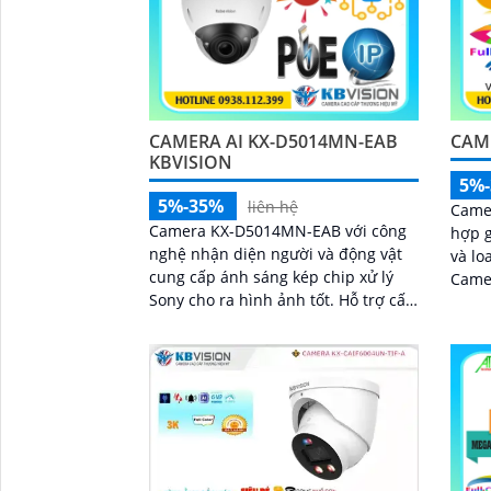
'
CAMERA AI KX-D5014MN-EAB
CAM
KBVISION
5%
5%-35%
liên hệ
Camer
Camera KX-D5014MN-EAB với công
hợp g
nghệ nhận diện người và động vật
và lo
cung cấp ánh sáng kép chip xử lý
Camer
Sony cho ra hình ảnh tốt. Hỗ trợ cấp
chế đ
nguồn POE đèn hồng ngoại 40m cho
giúp 
hình ảnh màu ban đêm
thiết
nhìn