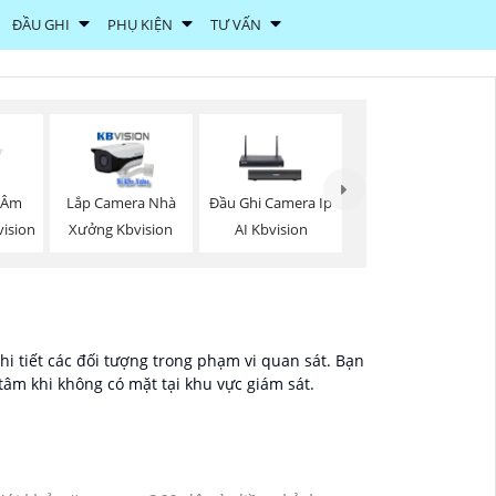
ĐẦU GHI
PHỤ KIỆN
TƯ VẤN
 Âm
Lắp Camera Nhà
Đầu Ghi Camera Ip
vision
Xưởng Kbvision
AI Kbvision
hi tiết các đối tượng trong phạm vi quan sát. Bạn
tâm khi không có mặt tại khu vực giám sát.