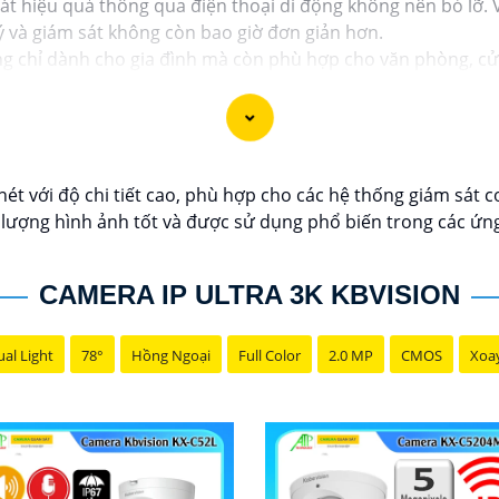
t hiệu quả thông qua điện thoại di động không nên bỏ lỡ. V
lý và giám sát không còn bao giờ đơn giản hơn.
chỉ dành cho gia đình mà còn phù hợp cho văn phòng, cửa 
t với độ chi tiết cao, phù hợp cho các hệ thống giám sát cơ 
lượng hình ảnh tốt và được sử dụng phổ biến trong các ứng
CAMERA IP ULTRA 3K KBVISION
al Light
78°
Hồng Ngoại
Full Color
2.0 MP
CMOS
Xoa