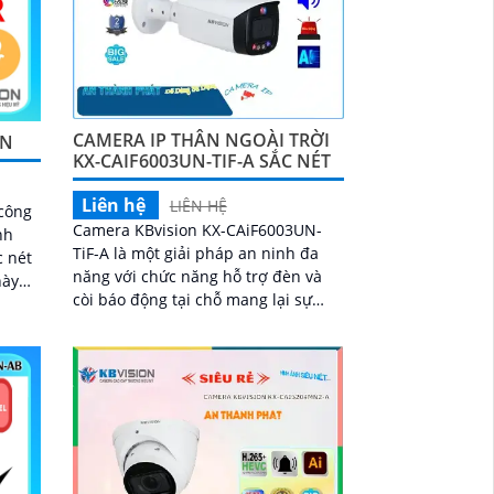
CAMERA IP THÂN NGOÀI TRỜI
MN
KX-CAIF6003UN-TIF-A SẮC NÉT
Liên hệ
LIÊN HỆ
công
Camera KBvision KX-CAiF6003UN-
nh
TiF-A là một giải pháp an ninh đa
c nét
năng với chức năng hỗ trợ đèn và
còi báo động tại chỗ mang lại sự
ng
tiện lợi và linh hoạt trong lắp đặt.
Công nghệ...