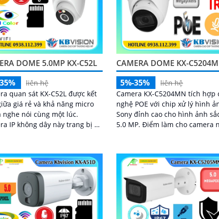
ERA DOME 5.0MP KX-C52L
CAMERA DOME KX-C5204
-35%
5%-35%
liên hệ
liên hệ
a quan sát KX-C52L được kết
Camera KX-C5204MN tích hợp 
iữa giá rẻ và khả năng micro
nghệ POE với chip xử lý hình ả
a nghe nói cùng một lúc.
Sony đỉnh cao cho hình ảnh sắ
a IP không dây này trang bị 2
5.0 MP. Điểm làm cho camera này
ộ hồng ngoại và led trợ sáng
được bán nhiều hơn là khả nă
giám sát ban đêm hiệu quả,
giám sát ban...
 kế dome nhỏ gọn cho ra gốc
 rộng đáng để tham khảo