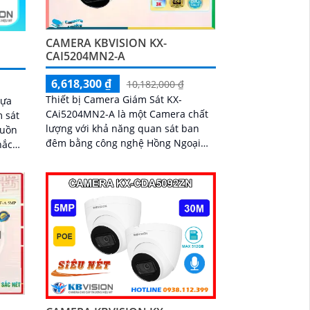
CAMERA KBVISION KX-
CAI5204MN2-A
6,618,300 ₫
10,182,000 ₫
Thiết bị Camera Giám Sát KX-
lựa
CAi5204MN2-A là một Camera chất
m sát
lượng với khả năng quan sát ban
đêm bằng công nghệ Hồng Ngoại
lên đến 40m. Chất lượng hình ảnh
P 67.
ban đêm tốt nhất được đảm bảo với
công nghệ hình ảnh sắc nét Ultra 4k
lite của hãng IP POE