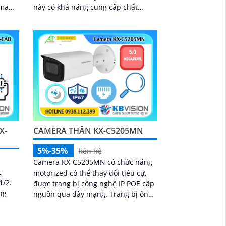
 mang
này có khả năng cung cấp chất
 quả
lượng hình ảnh ban đêm vượt trội
với khoảng cách hồng ngoại lên đến
40m
X-
CAMERA THÂN KX-C5205MN
5%-35%
liên hệ
Camera KX-C5205MN có chức năng
c
motorized có thể thay đổi tiêu cự,
1/2.
được trang bị công nghệ IP POE cấp
ng
nguồn qua dây mạng. Trang bị ống
kính có độ phân giải 5