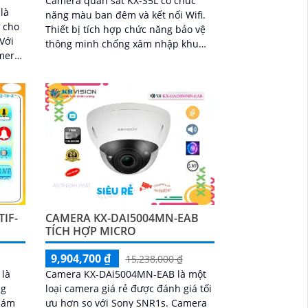
Camera quan sát KX-S5L có chức
là
năng màu ban đêm và kết nối Wifi.
h cho
Thiết bị tích hợp chức năng bảo vệ
thông minh chống xâm nhập khu
amera
vực định sẵn trên ống kính
iện
IF-
CAMERA KX-DAI5004MN-EAB
TÍCH HỢP MICRO
9,904,700 ₫
15,238,000 ₫
 là
Camera KX-DAi5004MN-EAB là một
ng
loại camera giá rẻ được đánh giá tối
iám
ưu hơn so với Sony SNR1s. Camera