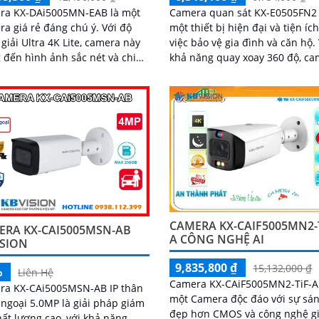
ra KX-DAi5005MN-EAB là một
Camera quan sát KX-E0505FN2 
 giá rẻ đáng chú ý. Với độ
một thiết bị hiện đại và tiện íc
giải Ultra 4K Lite, camera này
việc bảo vệ gia đình và căn hộ. Với
đến hình ảnh sắc nét và chi
khả năng quay xoay 360 độ, c
giúp phủ sóng quan sát toàn d
khả...
CAMERA KX-CAIF5005MN2-T
ERA KX-CAI5005MSN-AB
A CÔNG NGHỆ AI
ISION
9,835,800 ₫
15,132,000 ₫
%
Liên Hệ
Camera KX-CAiF5005MN2-TiF-A
ra KX-CAi5005MSN-AB IP thân
một Camera độc đáo với sự sá
ngoại 5.0MP là giải pháp giám
đẹp hơn CMOS và công nghệ g
hất lượng cao, với khả năng