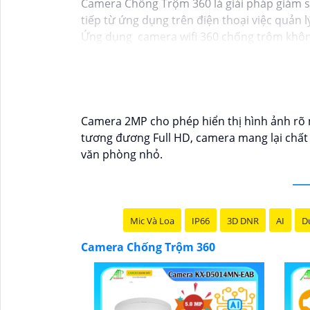
Camera Chống Trộm 360 là giải pháp giám sá
tiếp từ ứng dụng trên điện thoại việc quản 
Ứng dụng camera wifi 360 chống trộm không 
ninh mà không tốn kém.
Camera 2MP cho phép hiển thị hình ảnh rõ né
tương đương Full HD, camera mang lại chất 
văn phòng nhỏ.
Mic Và Loa
IP66
3D DNR
AI
Du
Camera Chống Trộm 360