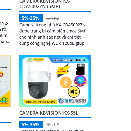
CAMERA KBVISION KX-
CDA5092ZN (5MP)
5%-35%
liên hệ
MN2-
Camera trong nhà KX-CDA5092ZN
 rõ
được trang bị cảm biến cmos 5MP
50m,
cho hình ảnh sắc nét và chi tiết,
 ban
cùng công nghệ WDR 120dB giúp
chống ngược sáng hiệu quả. Tích
e IP
hợp hồng ngoại 30m, mic thu âm và
 và
các tính năng thông minh như phát
hiện chuyển động, nâng cao giám
sát an ninh
CAMERA KBVISION KX-S5L
5%-35%
liên hệ