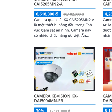
CAI5205MN2-A
CAIF
6,618,300 ₫
4,2
10,182,000 ₫
Camera quan sát KX-CAi5205MN2-A
Came
là một thiết bị hàng đầu trong lĩnh
AB là
vực giám sát an ninh. Camera này
được 
có nhiều chức năng ưu việt. Ấn
nhằm 
tượng ơn với những thông số là
ngôi 
công nghệ AI...
bạn. Với độ phân giải cao, camera
cho h
CAMERA KBVISION KX-
CAME
DAI5004MN-EB
DAI
30%
8,1
12,580,000 ₫