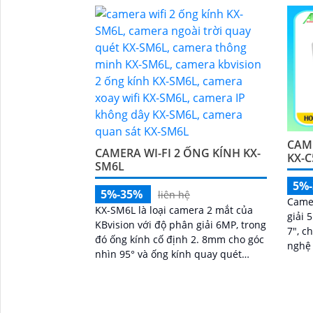
quét tự...
sáng
CAM
CAMERA WI-FI 2 ỐNG KÍNH KX-
KX-
SM6L
5%
5%-35%
liên hệ
Came
KX-SM6L là loại camera 2 mắt của
giải 
KBvision với độ phân giải 6MP, trong
7", cho
đó ống kính cố định 2. 8mm cho góc
nghệ
nhìn 95° và ống kính quay quét
LED á
6mm điều khiển từ xa góc ngang
bị giú
352°