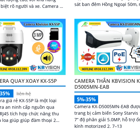
sát ban đêm Hồng Ngoại 50m,
ệt rõ người và xe. Camera hỗ
đến khả năng chống trộm hiệu
ầm xa hồng ngoại lên đến 60m,
vào ban đêm. Với...
.
ERA QUAY XOAY KX-S5P
CAMERA THÂN KBVISION K
D5005MN-EAB
-35%
liên hệ
5%-35%
a giá rẻ KX-S5P là một loại
Camera KX-D5005MN-EAB đượ
ra an ninh cấp nguồn qua
trang bị cảm biến Sony Starvis 
RJ45 tích hợp chức năng thu
7” độ phân giải 5.0MP, hỗ trợ ố
 loa giúp giúp đàm thoại 2
kính motorized 2. 7–13
ang bị
g ngược sáng DWDR mang lại
ảnh rõ nét ở mọi điều kiện ánh