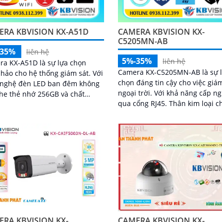
ERA KBVISION KX-A51D
CAMERA KBVISION KX-
C5205MN-AB
-35%
liên hệ
5%-35%
liên hệ
a KX-A51D là sự lựa chọn
Camera KX-C5205MN-AB là sự 
hảo cho hệ thống giám sát. Với
chọn đáng tin cậy cho việc giá
 nghệ đèn LED ban đêm không
ngoại trời. Với khả năng cấp nguồn
he thẻ nhớ 256GB và chất
qua cổng RJ45. Thân kim loại chắc
 hình ảnh 5.0 MP hình ảnh sắc
chắn và khả năng chống nước I
Với độ phân giải 5
CAMERA KBVISION KX-
RA KBVISION KX-