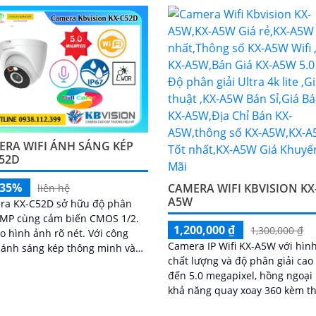
ERA WIFI ÁNH SÁNG KÉP
C52D
-35%
CAMERA WIFI KBVISION KX
liên hệ
A5W
ra KX-C52D sở hữu độ phân
5MP cùng cảm biến CMOS 1/2.
1,200,000 ₫
1,300,000 ₫
 hình ảnh rõ nét. Với công
Camera IP Wifi KX-A5W với hìn
 ánh sáng kép thông minh và
chất lượng và độ phân giải cao
nh sáng ấm tầm xa 30m, thiết
đến 5.0 megapixel, hồng ngoại
p ghi...
khả năng quay xoay 360 kèm t
loa và mic đàm thoại 2 chiều