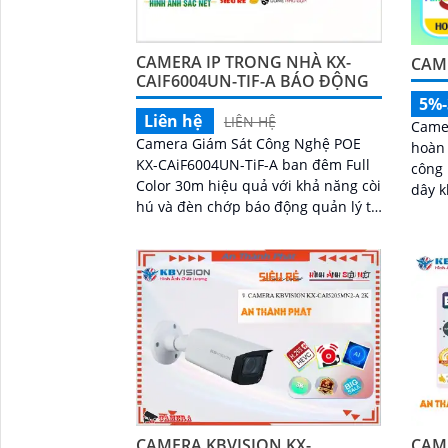
CAMERA IP TRONG NHÀ KX-
CAM
CAIF6004UN-TIF-A BÁO ĐỘNG
5%
Liên hệ
LIÊN HỆ
Camer
Camera Giám Sát Công Nghệ POE
hoàn 
KX-CAiF6004UN-TiF-A ban đêm Full
công
Color 30m hiệu quả với khả năng còi
dây k
hú và đèn chớp báo động quản lý từ
lượng
xa. Lắp trong nhà phù hợp văn
nét
phòng, gia đình, cửa hàng
CAMERA KBVISION KX-
CAME