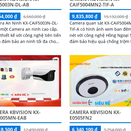
CAIF5004MN2-TIF-A
5003N-DL-AB
9,835,800 ₫
64,000 ₫
15,132,000 ₫
6,560,000 ₫
Camera quan sát KX-CAiF5004
ra An Ninh KX-CAiF5003N-DL-
TiF-A có hình ảnh xem ban đêm
 một Camera an ninh cao cấp,
nét với công nghệ Hồng Ngoại 
thiết kế với công nghệ tiên tiến
đảm bảo hiệu quả chống trộm
đảm bảo an ninh tối đa cho
đêm. Camera còn được trang bị
nhà hoặc doanh nghiệp của
công nghệ siêu sáng Ultra 4k lit
để mang đến hình ảnh sắc nét
ình ảnh sắc nét và chất lượng
đẹp
RA KBVISION KX-
CAMERA KBVISION KX-
5005MN-EAB
E0505FN2
18,500 ₫
6,340,100 ₫
12,490,000 ₫
9,754,000 ₫