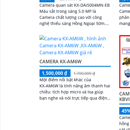
Camera quan sát KX-DAi5004MN-EB
Came
Màu sắt trong sáng 5.0 MP là
Camera
Camera chất lượng cao với công
phân 
nghệ thiếu sáng Hồng Ngoại 50m.
mang 
Độ phân giải cao 5.0 MP giúp hình
tiết. Ấn tượng ơn với những thông
ảnh rõ nét, sắc sảo
số là 
CAMERA KX-AM6W
1,500,000 ₫
1,700,000 ₫
Một điểm nổi bật khác của
KX‑AM6W là tính năng âm thanh hai
chiều: tích hợp micro và loa giúp
CAM
bạn nghe và nói trực tiếp qua điện
KBV
thoại, thuận tiện khi bạn muốn nhắc
nhở người nhà, trò chuyện với
45
khách hoặc cảnh báo người lạ. Kết
Came
hợp với khả năng lưu trữ thẻ nhớ và
hồng 
xem lại nhanh chóng, đây thực sự là
sát c