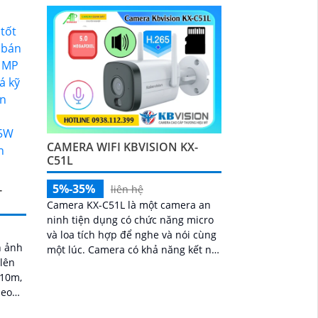
CAMERA WIFI KBVISION KX-
C51L
5%-35%
-
liên hệ
Camera KX-C51L là một camera an
ninh tiện dụng có chức năng micro
và loa tích hợp để nghe và nói cùng
h ảnh
một lúc. Camera có khả năng kết nối
 lên
wifi và sử dụng công nghệ ánh sáng
 10m,
kép cho hình ảnh sắc nét đến 5
heo