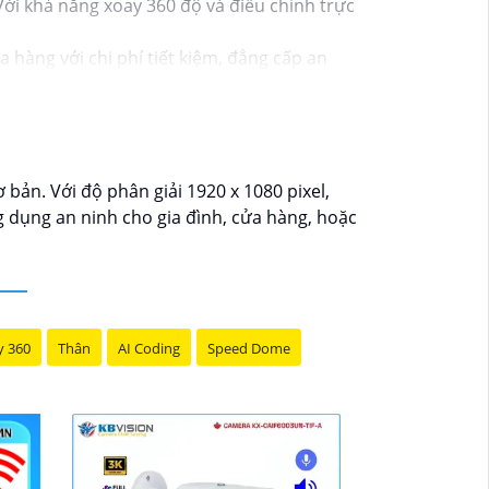
ới khả năng xoay 360 độ và điều chỉnh trực
hàng với chi phí tiết kiệm, đẳng cấp an
bản. Với độ phân giải 1920 x 1080 pixel,
 dụng an ninh cho gia đình, cửa hàng, hoặc
y 360
Thân
AI Coding
Speed Dome