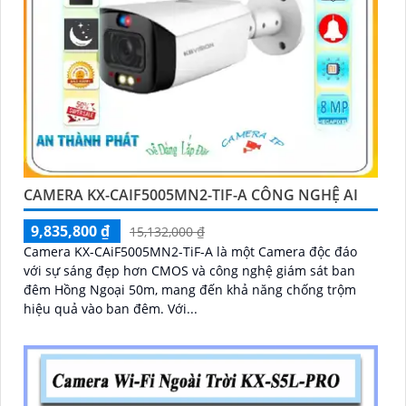
CAMERA KX-CAIF5005MN2-TIF-A CÔNG NGHỆ AI
9,835,800 ₫
15,132,000 ₫
Camera KX-CAiF5005MN2-TiF-A là một Camera độc đáo
với sự sáng đẹp hơn CMOS và công nghệ giám sát ban
đêm Hồng Ngoại 50m, mang đến khả năng chống trộm
hiệu quả vào ban đêm. Với...