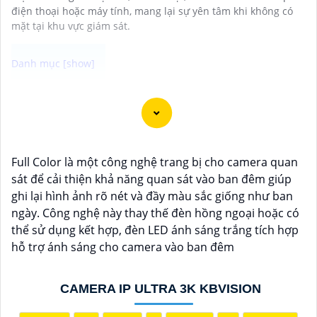
điện thoại hoặc máy tính, mang lại sự yên tâm khi không có
mặt tại khu vực giám sát.
Chào bạn, dưới đây là một số câu giới thiệu cho việc
mua Camera Kbvision với chiết khấu cao và giải pháp
phù hợp trong ngữ cảnh của một đại lý công nghệ:
🛃
1:
"Chào anh/chị! Bạn đang tìm kiếm Camera
Full Color là một công nghệ trang bị cho camera quan
Kbvision với chiết khấu hấp dẫn? Hãy đến với chúng
sát để cải thiện khả năng quan sát vào ban đêm giúp
tôi để nhận ưu đãi đặc biệt và được tư vấn về giải
ghi lại hình ảnh rõ nét và đầy màu sắc giống như ban
pháp chính xác nhất cho nhu cầu an ninh của bạn!"
ngày. Công nghệ này thay thế đèn hồng ngoại hoặc có
️🏅️
2:
"Bạn muốn mua Camera Kbvision với giá ưu đãi
thể sử dụng kết hợp, đèn LED ánh sáng trắng tích hợp
và giải pháp phù hợp? Liên hệ ngay với chúng tôi để
hỗ trợ ánh sáng cho camera vào ban đêm
được hỗ trợ tốt nhất từ đội ngũ chuyên gia có kinh
nghiệm!"
️🥈
3:
"Chúng tôi cam kết cung cấp Camera Kbvision
CAMERA IP ULTRA 3K KBVISION
chính hãng với chiết khấu cao nhất trên thị trường.