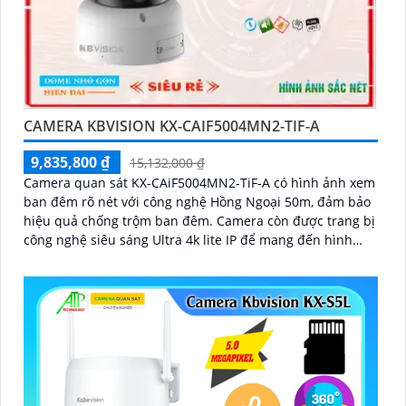
CAMERA KBVISION KX-CAIF5004MN2-TIF-A
9,835,800 ₫
15,132,000 ₫
Camera quan sát KX-CAiF5004MN2-TiF-A có hình ảnh xem
ban đêm rõ nét với công nghệ Hồng Ngoại 50m, đảm bảo
hiệu quả chống trộm ban đêm. Camera còn được trang bị
công nghệ siêu sáng Ultra 4k lite IP để mang đến hình
ảnh sắc nét và đẹp