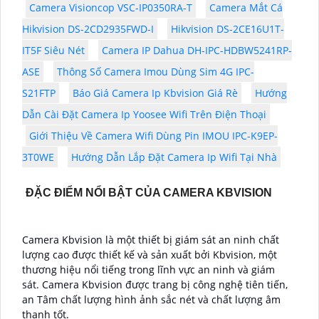
Camera Visioncop VSC-IP0350RA-T
Camera Mắt Cá
Hikvision DS-2CD2935FWD-I
Hikvision DS-2CE16U1T-
IT5F Siêu Nét
Camera IP Dahua DH-IPC-HDBW5241RP-
ASE
Thông Số Camera Imou Dùng Sim 4G IPC-
S21FTP
Báo Giá Camera Ip Kbvision Giá Rè
Hướng
Dẫn Cài Đặt Camera Ip Yoosee Wifi Trên Điện Thoại
Giới Thiệu Về Camera Wifi Dùng Pin IMOU IPC-K9EP-
3T0WE
Hướng Dẫn Lắp Đặt Camera Ip Wifi Tại Nhà
ĐẶC ĐIỂM NỔI BẬT CỦA CAMERA KBVISION
Camera Kbvision là một thiết bị giám sát an ninh chất
lượng cao được thiết kế và sản xuất bởi Kbvision, một
thương hiệu nổi tiếng trong lĩnh vực an ninh và giám
sát. Camera Kbvision được trang bị công nghệ tiên tiến,
an Tâm chất lượng hình ảnh sắc nét và chất lượng âm
thanh tốt.