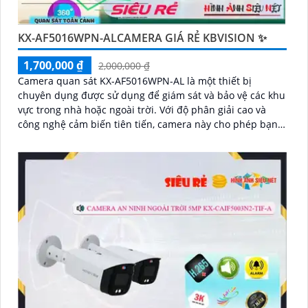
KX-AF5016WPN-ALCAMERA GIÁ RẺ KBVISION ✨
1,700,000 ₫
2,000,000 ₫
Camera quan sát KX-AF5016WPN-AL là một thiết bị
chuyên dụng được sử dụng để giám sát và bảo vệ các khu
vực trong nhà hoặc ngoài trời. Với độ phân giải cao và
công nghệ cảm biến tiên tiến, camera này cho phép bạn
xem hình ảnh rõ nét và chi tiết