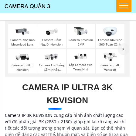
Camera Đếm
Camera Kbvision
Camera Kbvision
Camera Kbvision
Người Kbvision
Motorized Lens
2MP
360 Toàn Cảnh
Lắp Camera Wifi
Camera Ip POE
Camera Có Chống
Camera Ip 4k
Trong Nhà
Kbvision
Xâm Nhập
Vantech
Kbvision
CAMERA IP ULTRA 3K
KBVISION
Camera IP 3K KBVISION cung cấp hình ảnh chất lượng cao
với độ phân giải 3K (2880 x 2160), giúp ghi lại rõ ràng và chi
tiết các đối tượng trong phạm vi quan sát. Bạn có thể nhận
diện dễ dàng các vật thể, khuôn mặt, và biển số xe từ xa qua