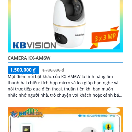
CAMERA KX-AM6W
1,500,000 ₫
1,700,000 ₫
Một điểm nổi bật khác của KX‑AM6W là tính năng âm
thanh hai chiều: tích hợp micro và loa giúp bạn nghe và
nói trực tiếp qua điện thoại, thuận tiện khi bạn muốn
nhắc nhở người nhà, trò chuyện với khách hoặc cảnh báo
người lạ. Kết hợp với khả năng lưu trữ thẻ nhớ và xem lại
nhanh chóng, đây thực sự là giải pháp giám sát thông
minh, gọn nhẹ mà vô cùng hiệu quả