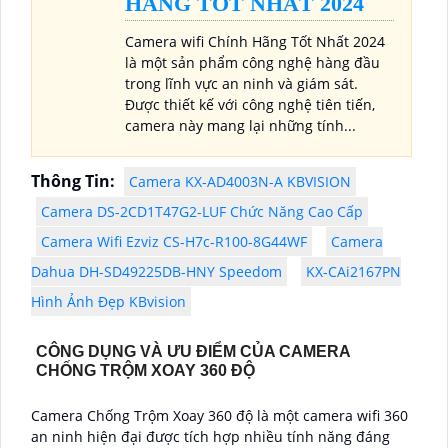
HÃNG TỐT NHẤT 2024
Camera wifi Chính Hãng Tốt Nhất 2024
là một sản phẩm công nghệ hàng đầu
trong lĩnh vực an ninh và giám sát.
Được thiết kế với công nghệ tiên tiến,
camera này mang lại những tính...
Thông Tin:
Camera KX-AD4003N-A KBVISION
Camera DS-2CD1T47G2-LUF Chức Năng Cao Cấp
Camera Wifi Ezviz CS-H7c-R100-8G44WF
Camera
Dahua DH-SD49225DB-HNY Speedom
KX-CAi2167PN
Hình Ảnh Đẹp KBvision
CÔNG DỤNG VÀ ƯU ĐIỂM CỦA CAMERA
CHỐNG TRỘM XOAY 360 ĐỘ
Camera Chống Trộm Xoay 360 độ là một camera wifi 360
an ninh hiện đại được tích hợp nhiều tính năng đáng