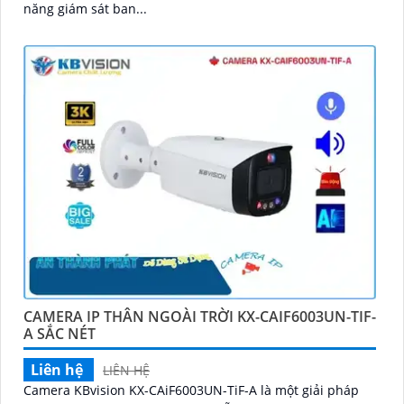
năng giám sát ban...
CAMERA IP THÂN NGOÀI TRỜI KX-CAIF6003UN-TIF-
A SẮC NÉT
Liên hệ
LIÊN HỆ
Camera KBvision KX-CAiF6003UN-TiF-A là một giải pháp