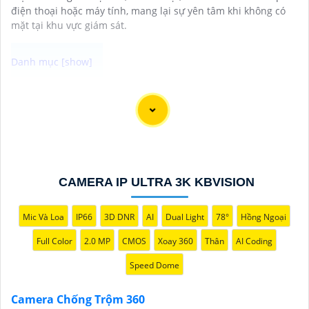
điện thoại hoặc máy tính, mang lại sự yên tâm khi không có
mặt tại khu vực giám sát.
Camera Chống Trộm 360 là giải pháp giám sát hiệu
quả thông qua điện thoại di động không nên bỏ lỡ. Với
khả năng xoay 360 độ và điều chỉnh trực tiếp từ ứng
dụng trên điện thoại việc quản lý và giám sát không
còn bao giờ đơn giản hơn.
Ứng dụng camera wifi 360 chống trộm không chỉ
CAMERA IP ULTRA 3K KBVISION
dành cho gia đình mà còn phù hợp cho văn phòng,
cửa hàng với chi phí tiết kiệm, đẳng cấp an ninh mà
Mic Và Loa
IP66
3D DNR
AI
Dual Light
78°
Hồng Ngoại
không tốn kém.
Full Color
2.0 MP
CMOS
Xoay 360
Thân
AI Coding
Speed Dome
Camera Chống Trộm 360