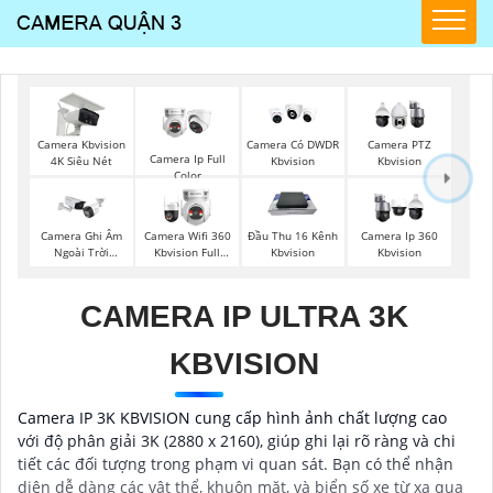
Camera Kbvision
Camera Có DWDR
Camera PTZ
Camera Ip Full
4K Siêu Nét
Kbvision
Kbvision
Color
Camera Ghi Âm
Camera Wifi 360
Đầu Thu 16 Kênh
Camera Ip 360
Ngoài Trời
Kbvision Full
Kbvision
Kbvision
Kbvision
Color
CAMERA IP ULTRA 3K
KBVISION
Camera IP 3K KBVISION cung cấp hình ảnh chất lượng cao
với độ phân giải 3K (2880 x 2160), giúp ghi lại rõ ràng và chi
tiết các đối tượng trong phạm vi quan sát. Bạn có thể nhận
diện dễ dàng các vật thể, khuôn mặt, và biển số xe từ xa qua