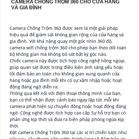
CAMERA CHỐNG TRỘM 360 CHO CỬA HÀNG
VÀ GIA ĐÌNH
Camera Chống Trộm 360 được xem là một giải pháp
hiệu quả để giám sát không gian rộng của cửa hàng và
gia đình. Với khả năng quay một góc nhìn 360 độ,
camera wifi chống trộm 360 cho phép bạn theo dõi toàn
bộ không gian mà không bỏ sót bất kỳ góc nào.
Chiếc camera này được tích hợp công nghệ hồng ngoại,
giúp quan sát được trong điều kiện ánh sáng yếu hoặc
tối đảm bảo an toàn cho không gian xung quanh cửa
hàng hoặc gia đình mỗi khi có sự xâm nhập hoặc hoạt
động đáng ngờ diễn ra.
Thông qua kết nối với điện thoại thông minh của bạn,
bạn có thể nhận được cảnh báo ngay lập tức mỗi khi
camera phát hiện sự chuyển động hoặc hoạt động đáng
ngờ. Công nghệ được tích hợp cao cấp Sự hỗ trợ bạn có
phản ứng kịp thời và đưa ra biện pháp phòng ngừa kịp
thời.
Đặt camera Chống Trộm 360 tại các vị trí chiến lược như
cửa sau, cầu thang, sân vườn, hành lang sẽ đảm bảo an