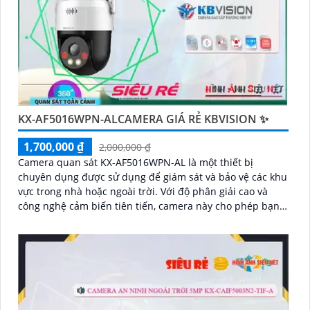
KX-AF5016WPN-ALCAMERA GIÁ RẺ KBVISION ✨
1,700,000 ₫
2,000,000 ₫
Camera quan sát KX-AF5016WPN-AL là một thiết bị
chuyên dụng được sử dụng để giám sát và bảo vệ các khu
vực trong nhà hoặc ngoài trời. Với độ phân giải cao và
công nghệ cảm biến tiên tiến, camera này cho phép bạn
xem hình ảnh rõ nét và chi tiết