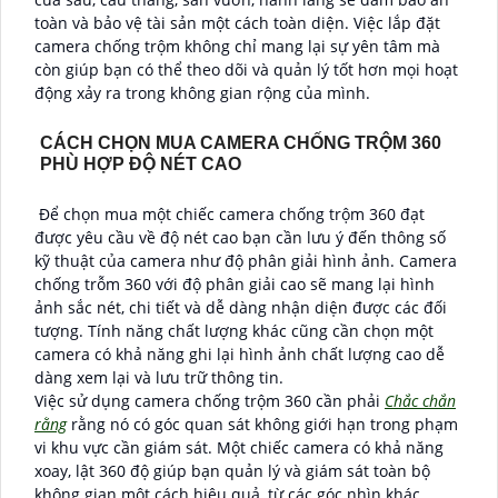
toàn và bảo vệ tài sản một cách toàn diện. Việc lắp đặt
camera chống trộm không chỉ mang lại sự yên tâm mà
còn giúp bạn có thể theo dõi và quản lý tốt hơn mọi hoạt
động xảy ra trong không gian rộng của mình.
CÁCH CHỌN MUA CAMERA CHỐNG TRỘM 360
PHÙ HỢP ĐỘ NÉT CAO
Để chọn mua một chiếc camera chống trộm 360 đạt
được yêu cầu về độ nét cao bạn cần lưu ý đến thông số
kỹ thuật của camera như độ phân giải hình ảnh. Camera
chống trỗm 360 với độ phân giải cao sẽ mang lại hình
ảnh sắc nét, chi tiết và dễ dàng nhận diện được các đối
tượng. Tính năng chất lượng khác cũng cần chọn một
camera có khả năng ghi lại hình ảnh chất lượng cao dễ
dàng xem lại và lưu trữ thông tin.
Việc sử dụng camera chống trộm 360 cần phải
Chắc chắn
rằng
rằng nó có góc quan sát không giới hạn trong phạm
vi khu vực cần giám sát. Một chiếc camera có khả năng
xoay, lật 360 độ giúp bạn quản lý và giám sát toàn bộ
không gian một cách hiệu quả, từ các góc nhìn khác