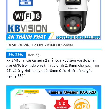
CAMERA WI-FI 2 ỐNG KÍNH KX-SM6L
5%-35%
liên hệ
KX-SM6L là loại camera 2 mắt của KBvision với độ phân
giải 6MP, trong đó ống kính cố định 2. 8mm cho góc nhìn
95° và ống kính quay quét 6mm điều khiển từ xa góc
ngang 352°