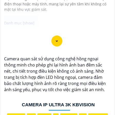
điện thoại hoặc máy tính, mang lại sự yên tâm khi không có
mặt tại khu vực giám sát.
Camera Chống Trộm 360 là giải pháp giám sát hiệu
quả thông qua điện thoại di động không nên bỏ lỡ. Với
khả năng xoay 360 độ và điều chỉnh trực tiếp từ ứng
dụng trên điện thoại việc quản lý và giám sát không
Camera quan sát sử dụng công nghệ hồng ngoại
còn bao giờ đơn giản hơn.
thông minh cho phép ghi lại hình ảnh ban đêm sắc
Ứng dụng camera wifi 360 chống trộm không chỉ
nét, chi tiết trong điều kiện không có ánh sáng. Nhờ
dành cho gia đình mà còn phù hợp cho văn phòng,
trang bị tích hợp đèn LED hồng ngoại, camera đảm
cửa hàng với chi phí tiết kiệm, đẳng cấp an ninh mà
bảo chất lượng hình ảnh rõ ràng trong mọi điều kiện
không tốn kém.
ánh sáng yếu, phục vụ tốt cho việc giám sát an ninh.
CAMERA IP ULTRA 3K KBVISION