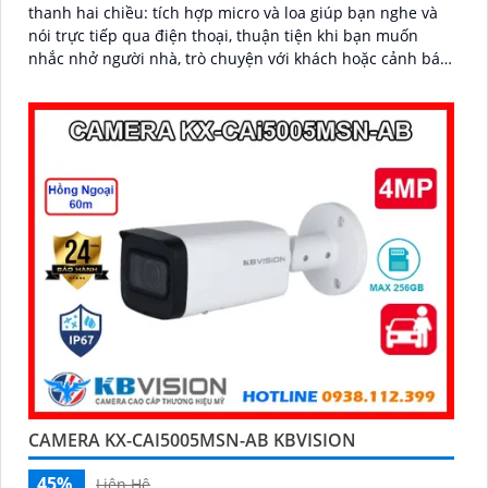
thanh hai chiều: tích hợp micro và loa giúp bạn nghe và
nói trực tiếp qua điện thoại, thuận tiện khi bạn muốn
nhắc nhở người nhà, trò chuyện với khách hoặc cảnh báo
người lạ. Kết hợp với khả năng lưu trữ thẻ nhớ và xem lại
nhanh chóng, đây thực sự là giải pháp giám sát thông
minh, gọn nhẹ mà vô cùng hiệu quả
CAMERA KX-CAI5005MSN-AB KBVISION
45%
Liên Hệ