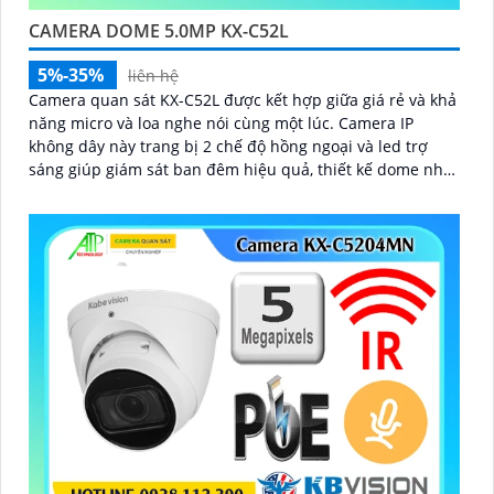
CAMERA DOME 5.0MP KX-C52L
5%-35%
liên hệ
Camera quan sát KX-C52L được kết hợp giữa giá rẻ và khả
năng micro và loa nghe nói cùng một lúc. Camera IP
không dây này trang bị 2 chế độ hồng ngoại và led trợ
sáng giúp giám sát ban đêm hiệu quả, thiết kế dome nhỏ
gọn cho ra gốc nhìn rộng đáng để tham khảo