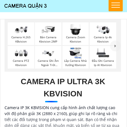
Camera H.265
Bán Camera
Camera Zoom
Camera Ip 4k
KBvision
Kbvision 2MP
Kbvision
Kbvision
Camera PTZ
Camera Ghi Âm
Lắp Camera Nhà
Đầu Ghi Camera
Kbvision
Ngoài Trời
Xưởng Kbvision
Ip AI Kbvision
Kbvision
CAMERA IP ULTRA 3K
KBVISION
Camera IP 3K KBVISION cung cấp hình ảnh chất lượng cao
với độ phân giải 3K (2880 x 2160), giúp ghi lại rõ ràng và chi
tiết các đối tượng trong phạm vi quan sát. Bạn có thể nhận
diện dễ dàng các vật thể, khuôn mặt, và biển số xe từ xa qua