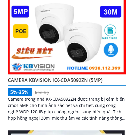
CAMERA KBVISION KX-CDA5092ZN (5MP)
5%-35%
liên hệ
Camera trong nhà KX-CDA5092ZN được trang bị cảm biến
cmos 5MP cho hình ảnh sắc nét và chi tiết, cùng công
nghệ WDR 120dB giúp chống ngược sáng hiệu quả. Tích
hợp hồng ngoại 30m, mic thu âm và các tính năng thông
minh như phát hiện chuyển động, nâng cao giám sát an
ninh