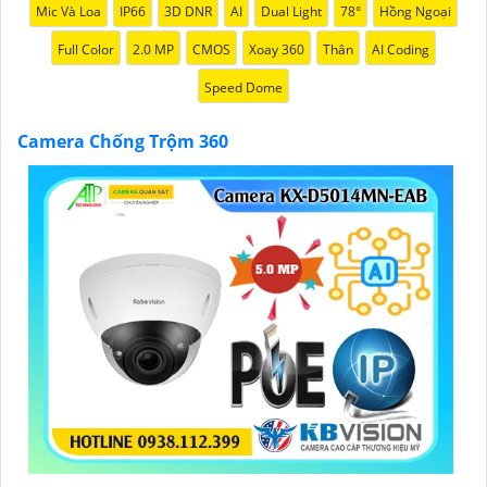
Mic Và Loa
IP66
3D DNR
AI
Dual Light
78°
Hồng Ngoại
Full Color
2.0 MP
CMOS
Xoay 360
Thân
AI Coding
Speed Dome
'
Camera Chống Trộm 360