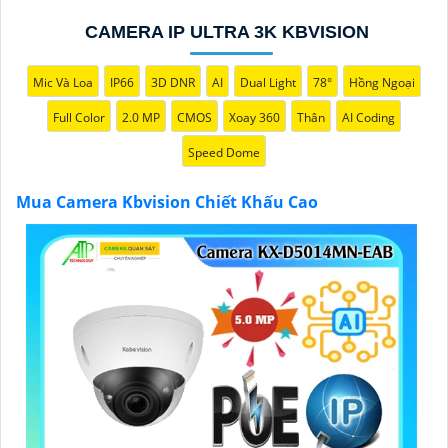
Hãy đến với chúng tôi để trải nghiệm dịch vụ tốt nhất
và nhận được sự tư vấn chuyên nghiệp về giải pháp an
CAMERA IP ULTRA 3K KBVISION
ninh cần thiết!"
Hy vọng những câu giới thiệu trên sẽ giúp bạn thành
Mic Và Loa
IP66
3D DNR
AI
Dual Light
78°
Hồng Ngoại
công trong việc tiếp cận khách hàng và tăng cơ hội
Full Color
2.0 MP
CMOS
Xoay 360
Thân
AI Coding
bán hàng của bạn. Nếu có bất kỳ yêu cầu hay câu hỏi
nào khác, bạn có thể chia sẻ để tôi hỗ trợ bạn tốt hơn!
Speed Dome
Mua Camera Kbvision Chiết Khấu Cao
'