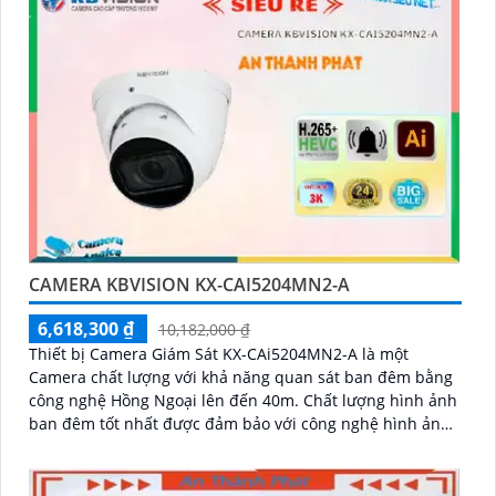
CAMERA KBVISION KX-CAI5204MN2-A
6,618,300 ₫
10,182,000 ₫
Thiết bị Camera Giám Sát KX-CAi5204MN2-A là một
Camera chất lượng với khả năng quan sát ban đêm bằng
công nghệ Hồng Ngoại lên đến 40m. Chất lượng hình ảnh
ban đêm tốt nhất được đảm bảo với công nghệ hình ảnh
sắc nét Ultra 4k lite của hãng IP POE