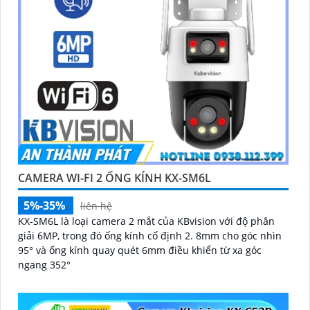
CAMERA WI-FI 2 ỐNG KÍNH KX-SM6L
5%-35%
liên hệ
KX-SM6L là loại camera 2 mắt của KBvision với độ phân
giải 6MP, trong đó ống kính cố định 2. 8mm cho góc nhìn
95° và ống kính quay quét 6mm điều khiển từ xa góc
ngang 352°