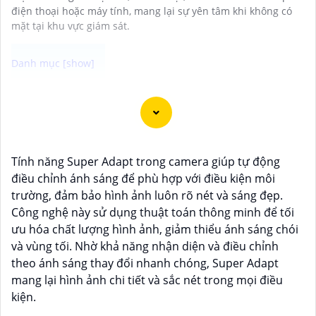
điện thoại hoặc máy tính, mang lại sự yên tâm khi không có
mặt tại khu vực giám sát.
Chào bạn, dưới đây là một số câu giới thiệu cho việc
mua Camera Kbvision với chiết khấu cao và giải pháp
phù hợp trong ngữ cảnh của một đại lý công nghệ:
🛃
1:
"Chào anh/chị! Bạn đang tìm kiếm Camera
Tính năng Super Adapt trong camera giúp tự động
Kbvision với chiết khấu hấp dẫn? Hãy đến với chúng
điều chỉnh ánh sáng để phù hợp với điều kiện môi
tôi để nhận ưu đãi đặc biệt và được tư vấn về giải
trường, đảm bảo hình ảnh luôn rõ nét và sáng đẹp.
pháp chính xác nhất cho nhu cầu an ninh của bạn!"
Công nghệ này sử dụng thuật toán thông minh để tối
️🏅️
2:
"Bạn muốn mua Camera Kbvision với giá ưu đãi
ưu hóa chất lượng hình ảnh, giảm thiểu ánh sáng chói
và giải pháp phù hợp? Liên hệ ngay với chúng tôi để
và vùng tối. Nhờ khả năng nhận diện và điều chỉnh
được hỗ trợ tốt nhất từ đội ngũ chuyên gia có kinh
theo ánh sáng thay đổi nhanh chóng, Super Adapt
nghiệm!"
mang lại hình ảnh chi tiết và sắc nét trong mọi điều
️🥈
3:
"Chúng tôi cam kết cung cấp Camera Kbvision
kiện.
chính hãng với chiết khấu cao nhất trên thị trường.