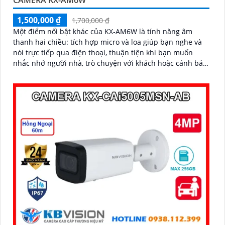
CAMERA KX-AM6W
1,500,000 ₫
1,700,000 ₫
Một điểm nổi bật khác của KX‑AM6W là tính năng âm
thanh hai chiều: tích hợp micro và loa giúp bạn nghe và
nói trực tiếp qua điện thoại, thuận tiện khi bạn muốn
nhắc nhở người nhà, trò chuyện với khách hoặc cảnh báo
người lạ. Kết hợp với khả năng lưu trữ thẻ nhớ và xem lại
nhanh chóng, đây thực sự là giải pháp giám sát thông
minh, gọn nhẹ mà vô cùng hiệu quả