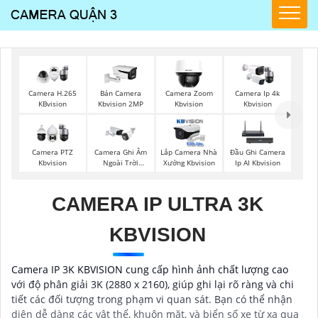
Camera H.265
Bán Camera
Camera Zoom
Camera Ip 4k
KBvision
Kbvision 2MP
Kbvision
Kbvision
Camera PTZ
Camera Ghi Âm
Lắp Camera Nhà
Đầu Ghi Camera
Kbvision
Ngoài Trời
Xưởng Kbvision
Ip AI Kbvision
Kbvision
CAMERA IP ULTRA 3K
KBVISION
Camera IP 3K KBVISION cung cấp hình ảnh chất lượng cao
với độ phân giải 3K (2880 x 2160), giúp ghi lại rõ ràng và chi
tiết các đối tượng trong phạm vi quan sát. Bạn có thể nhận
diện dễ dàng các vật thể, khuôn mặt, và biển số xe từ xa qua