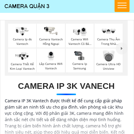
Camera Ip 4k
Camera Vantech
Camera Wifi
Camera Thu Âm
Vantech
Hồng Ngoại
Vantech Có Báo
Trong Nhà
Động
Vantech
Lắp Camera Wifi
Camera Ip
Camera Thết Kế
Camera Ultra HD
Vantech
Samsung
Kim Loại Vantech
Uniview
CAMERA IP 3K VANECH
Camera IP 3K Vantech được thiết kế để cung cấp giải pháp
giám sát an ninh tối ưu cho gia đình, văn phòng và các khu
vực công cộng. Với độ phân giải 3K, camera mang đến hình
ảnh sắc nét chi tiết và dễ dàng nhận diện mọi tình huống.
Trang bị cảm biến hình ảnh chất lượng, camera hỗ trợ ghi
hình siêu nét, giúp theo dõi hiệu quả mọi diễn biến. Kết nối