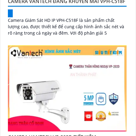
CAMERA VANTECH ĐANG KHUYẾN MÃI VPH-C518F
Camera Giám Sát HD IP VPH-C518F là sản phẩm chất
lượng cao, được thiết kế để cung cấp hình ảnh sắc nét và
rõ ràng trong cả ngày và đêm. Với độ phân giải 5