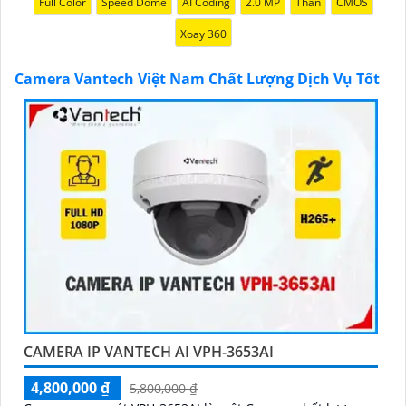
tốt và hỗ trợ khách hàng chu đáo. Đội ngũ nhân viên
Full Color
Speed Dome
AI Coding
2.0 MP
Thân
CMOS
kỹ thuật chuyên nghiệp của Vantech sẽ giúp bạn lựa
Xoay 360
chọn giải pháp camera phù hợp với nhu cầu và ngân
sách của bạn.
Camera Vantech Việt Nam Chất Lượng Dịch Vụ Tốt
Nếu bạn đang tìm kiếm một giải pháp giám sát an
ninh tốt cho ngôi nhà hoặc doanh nghiệp của mình,
Camera Vantech Việt Nam là một lựa chọn hàng đầu
mà bạn có thể tin tưởng.
CAMERA IP VANTECH AI VPH-3653AI
4,800,000 ₫
5,800,000 ₫