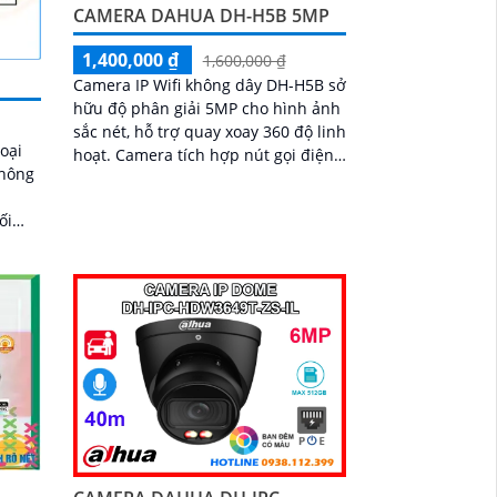
CAMERA DAHUA DH-H5B 5MP
1,400,000 ₫
1,600,000 ₫
Camera IP Wifi không dây DH-H5B sở
hữu độ phân giải 5MP cho hình ảnh
sắc nét, hỗ trợ quay xoay 360 độ linh
oại
hoạt. Camera tích hợp nút gọi điện,
thông
đàm thoại 2 chiều và hồng ngoại
tầm xa 10m, phù hợp sử dụng cả
ngày lẫn đêm
õi và
one