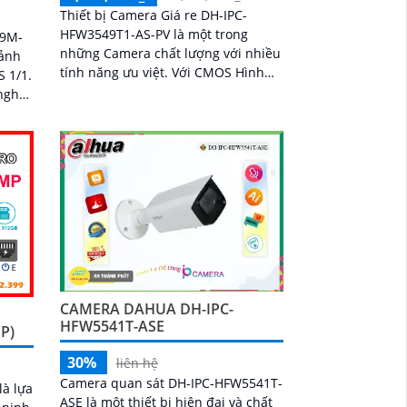
Thiết bị Camera Giá re DH-IPC-
HFW3549T1-AS-PV là một trong
49M-
những Camera chất lượng với nhiều
 ảnh
tính năng ưu việt. Với CMOS Hình
 1/1.
ảnh, bạn có thể xem được hình ảnh
ban đêm sáng đẹp với cự ly 30m,
 trội
giống như ban ngày
CAMERA DAHUA DH-IPC-
HFW5541T-ASE
P)
30%
liên hệ
Camera quan sát DH-IPC-HFW5541T-
à lựa
ASE là một thiết bị hiện đại và chất