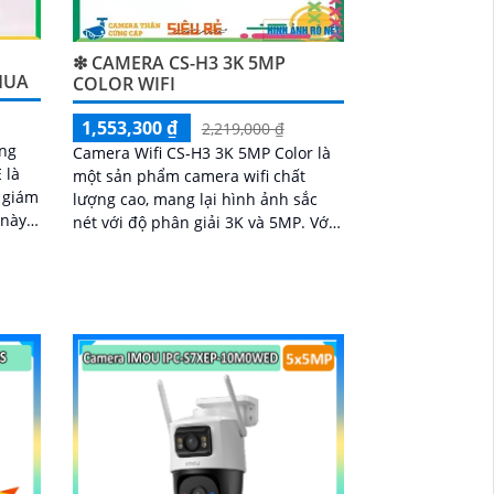
❇ CAMERA CS-H3 3K 5MP
HUA
COLOR WIFI
1,553,300 ₫
2,219,000 ₫
ng
Camera Wifi CS-H3 3K 5MP Color là
 là
một sản phẩm camera wifi chất
c giám
lượng cao, mang lại hình ảnh sắc
nét với độ phân giải 3K và 5MP. Với
Và
khả năng kết nối không dây, người
ùng
dùng có thể dễ dàng giám sát từ xa
c
qua điện thoại di động