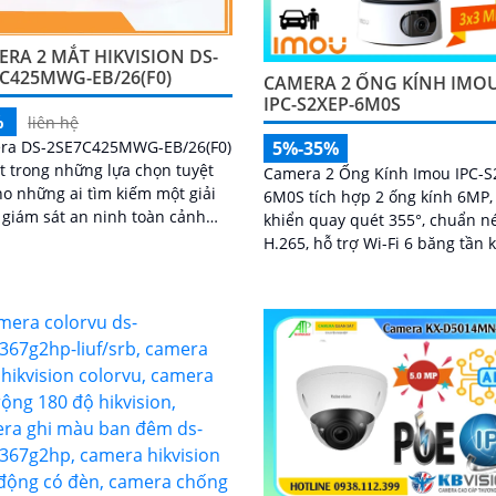
RA 2 MẮT HIKVISION DS-
C425MWG-EB/26(F0)
CAMERA 2 ỐNG KÍNH IMO
IPC-S2XEP-6M0S
%
liên hệ
ra DS-2SE7C425MWG-EB/26(F0)
5%-35%
t trong những lựa chọn tuyệt
Camera 2 Ống Kính Imou IPC-S
ho những ai tìm kiếm một giải
6M0S tích hợp 2 ống kính 6MP,
giám sát an ninh toàn cảnh
khiển quay quét 355°, chuẩn n
n nghiệp với 2 ống kính hiện
H.265, hỗ trợ Wi-Fi 6 băng tần 
hả năng giám sát ban đêm,
chế độ ban đêm thông minh, p
nghệ AcuSense, và tính năng
hiện người, thú cưng, âm than
báo còi đèn giúp bảo vệ an
thường và cảnh báo bằng còi v
một cách tối ưu.
tùy chỉnh, lưu trữ đến 512GB