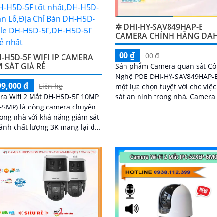
✲ DHI-HY-SAV849HAP-E
CAMERA CHÍNH HÃNG DA
00 ₫
00 ₫
-H5D-5F WIFI IP CAMERA
 SÁT GIÁ RẺ
Sản phẩm Camera quan sát Cô
Nghệ POE DHI-HY-SAV849HAP-E
99,000 ₫
Liên h₫
một lựa chọn tuyệt vời cho việ
ra Wifi 2 Mắt DH-H5D-5F 10MP
sát an ninh trong nhà. Camera này
+5MP) là dòng camera chuyên
có chức năng cao cấp Thu Âm 
rong nhà với khả năng giám sát
Loa rõ ràng, cho phép người d
ảnh chất lượng 3K mang lại độ
nghe và nói trong thời gian thự
ao và đặc biệt là ban đêm có
ắc chân thực. Camera wifi DH-
5F còn giúp đảm bảo an ninh
quả với tính năng phát hiện
 và thú cưng với độ chính xác