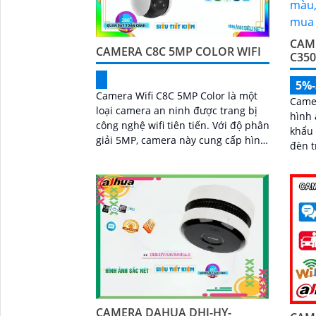
CAME
CAMERA C8C 5MP COLOR WIFI
C35
5%
Camera Wifi C8C 5MP Color là một
Camer
loại camera an ninh được trang bị
hình 
công nghệ wifi tiên tiến. Với độ phân
khẩu 
giải 5MP, camera này cung cấp hình
đèn t
ảnh rõ nét và sắc nét, cho phép
loại 
người dùng quan sát chi tiết các vụ
thông
việc xảy ra trong khoảng cách xa
chuẩn
SD 2
CAMERA DAHUA DHI-HY-