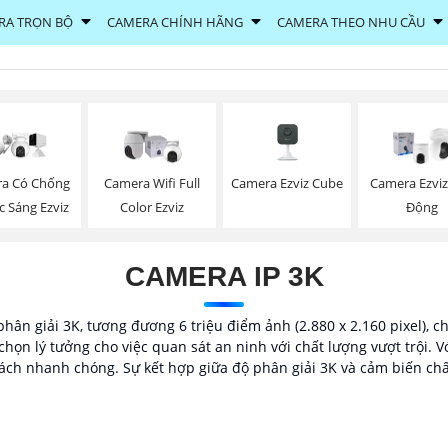
RA TRỌN BỘ
CAMERA CHÍNH HÃNG
CAMERA THEO NHU CẦU
Camera Ezviz Cube
a Có Chống
Camera Wifi Full
Camera Ezvi
 Sáng Ezviz
Color Ezviz
Động
CAMERA IP 3K
ân giải 3K, tương đương 6 triệu điểm ảnh (2.880 x 2.160 pixel), ch
chọn lý tưởng cho việc quan sát an ninh với chất lượng vượt trội. Vớ
cách nhanh chóng. Sự kết hợp giữa độ phân giải 3K và cảm biến chấ