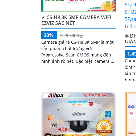
✓ CS-H8 3K 5MP CAMERA WIFI
EZVIZ SẮC NÉT
30%
✲ DH
3,290,000 ₫
GIÁM
Camera giá rẻ CS-H8 3K 5MP là một
sản phẩm chất lượng với
1,4
Progressive Scan CMOS mang đến
Came
hình ảnh rõ nét. Đặc biệt, camera có
(5MP
chất lượng hình ảnh ban đêm với
lắp t
khả năng quan sát tối đa 30m bằng
hình 
công nghệ Hồng Ngoại
nét c
màu s
'
H5D-
hiệu 
người
cao