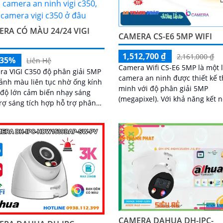
RA CÓ MÀU 24/24 VIGI
CAMERA CS-E6 5MP WIFI
0
1,512,700 ₫
2,161,000 ₫
-35%
Liên Hệ
Camera Wifi CS-E6 5MP là một l
a VIGI C350 độ phân giải 5MP
camera an ninh được thiết kế 
ảnh màu liên tục nhờ ống kính
minh với độ phân giải 5MP
độ lớn cảm biến nhạy sáng
(megapixel). Với khả năng kết nối
rợ sáng tích hợp hỗ trợ phân
Wifi, bạn có thể dễ dàng theo d
người phương tiện phát hiện
kiểm soát từ xa bằng smartph
 minh âm thanh hai chiều
hoặc máy tính
 IP67 lưu trữ linh hoạt khe thẻ
56GB hỗ trợ chuẩn nén H.265+
CAMERA DAHUA DH-IPC-