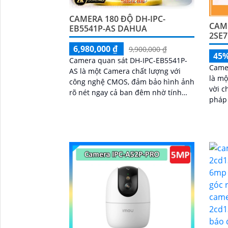
CAMERA 180 ĐỘ DH-IPC-
CAME
EB5541P-AS DAHUA
2SE7
6,980,000 ₫
9,900,000 ₫
45
Camera quan sát DH-IPC-EB5541P-
Came
AS là một Camera chất lượng với
là mộ
công nghệ CMOS, đảm bảo hình ảnh
vời c
rõ nét ngay cả ban đêm nhờ tính
pháp 
năng hồng ngoại 10m. Với chất
chuyê
lượng hình ảnh 5
đại k
công 
cảnh 
ninh 