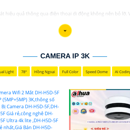
t hiệu quả thông qua điện thoại di động không nên bỏ lỡ. V
lý và giám sát không còn bao giờ đơn giản hơn.
chỉ dành cho gia đình mà còn phù hợp cho văn phòng, cửa 
CAMERA IP 3K
al Light
78°
Hồng Ngoại
Full Color
Speed Dome
AI Codin