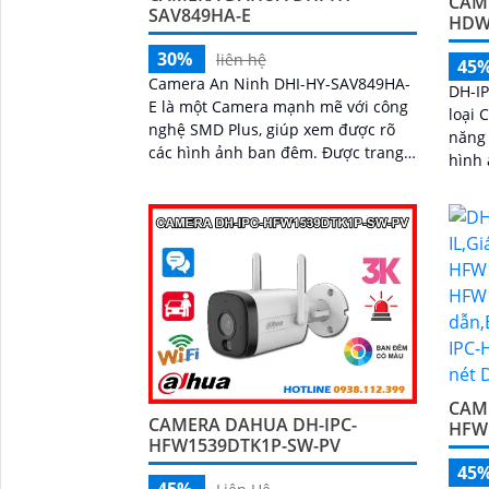
CAM
SAV849HA-E
HDW
30%
liên hệ
45
Camera An Ninh DHI-HY-SAV849HA-
DH-I
E là một Camera mạnh mẽ với công
loại 
nghệ SMD Plus, giúp xem được rõ
năng 
các hình ảnh ban đêm. Được trang
hình 
bị công nghệ Chuyên Dụng Màu sắt
hồng n
trong sáng 5
thiết
sát a
chủ đ
phát 
CAM
CAMERA DAHUA DH-IPC-
HFW
HFW1539DTK1P-SW-PV
45
45%