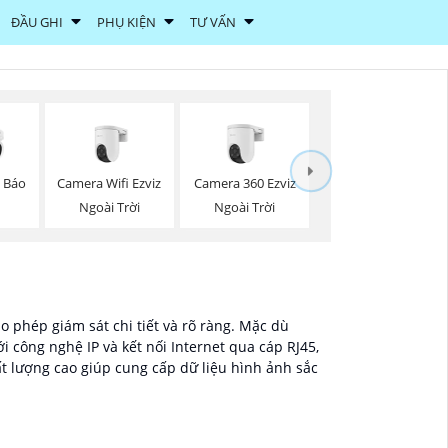
ĐẦU GHI
PHỤ KIỆN
TƯ VẤN
Camera Wifi Ezviz
Camera 360 Ezviz
z Báo
Ngoài Trời
Ngoài Trời
o phép giám sát chi tiết và rõ ràng. Mặc dù
i công nghệ IP và kết nối Internet qua cáp RJ45,
t lượng cao giúp cung cấp dữ liệu hình ảnh sắc