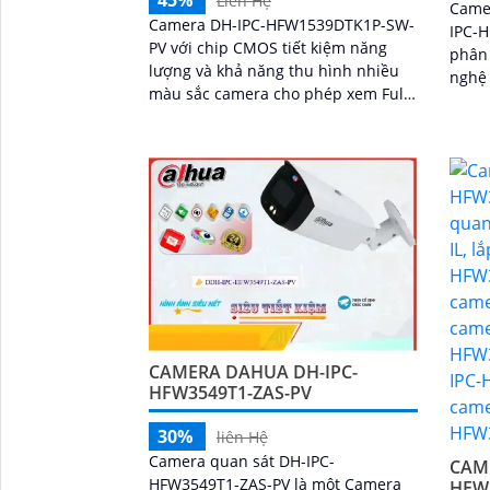
Liên Hệ
Camer
Camera DH-IPC-HFW1539DTK1P-SW-
IPC-
PV với chip CMOS tiết kiệm năng
phân 
lượng và khả năng thu hình nhiều
nghệ
màu sắc camera cho phép xem Full
camer
Color 30m vào ban đêm và độ phân
Full 
giải cao lên đến 5.0 MP tích hợp mic
khoản
và loa đàm thoại 2 chiều
ảnh s
CAMERA DAHUA DH-IPC-
HFW3549T1-ZAS-PV
30%
liên Hệ
Camera quan sát DH-IPC-
CAM
HFW3549T1-ZAS-PV là một Camera
HFW3