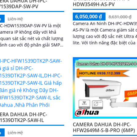
ERA DAHUA DH-IPC-
HDW3549H-AS-PV
1539DAP-SW-PV
6,050,000 ₫
8,631,000 ₫
%
Liên Hệ
Camera An Ninh DH-IPC-HDW3
PC-HDW1539DAP-SW-PV là một
AS-PV là một Camera giám sát 
Camera IP không dây với khả
lượng cao với độ sắc nét Ultra 
quan sát sắc nét và chất lượng
lite. Với tính năng đặc biệt của chất
ảnh cao với độ phân giải 5MP
lượng hình ảnh ban đêm Full C
goại 30m full color. Được
trong...
 kế để đem lại trải nghiệm giám
n toàn và hiệu quả cảnh báo
ộng khi có phát hiện con người
hiện phương tiện
ERA DAHUA DH-IPC-
1539DTK2P-SAW-IL
CAMERA DAHUA DH-IPC-
HFW2649M-S-B-PRO (6MP)
%
Liên Hệ