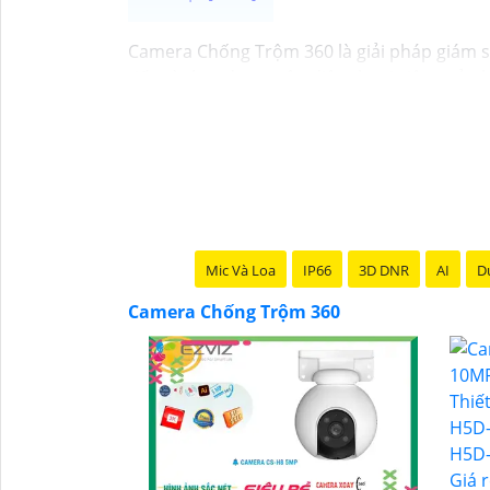
Camera Chống Trộm 360 là giải pháp giám sá
tiếp từ ứng dụng trên điện thoại việc quản 
Ứng dụng camera wifi 360 chống trộm không 
ninh mà không tốn kém.
Mic Và Loa
IP66
3D DNR
AI
Du
Camera Chống Trộm 360