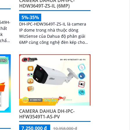
CAMERA DAHUA DH-IPC-
HDW3649T-ZS-IL (6MP)
5%-35%
549H-
DH-IPC-HDW3649T-ZS-IL là camera
chất
IP dome trong nhà thuộc dòng
4k
WizSense của Dahua độ phân giải
6MP cùng công nghệ đèn kép cho
olor
hình ảnh màu sắc rõ nét cả trong
đêm tối đến 40m và hồng ngoại xa
50m. Camera tích hợp micro ghi âm,
khe cắm thẻ nhớ lên đến 512GB và
khả năng phát hiện chính xác người
và phương tiện, nâng cao hiệu quả
giám sát an ninh hỗ trợ PoE và giá
rẻ hiệu quả
CAMERA DAHUA DH-IPC-
HFW3549T1-AS-PV
7,250,000 ₫
10,358,000 ₫