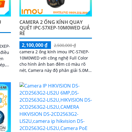
CAMERA 2 ỐNG KÍNH QUAY
U
QUÉT IPC-S7XEP-10M0WED GIÁ
RẺ
2,100,000 ₫
2,500,000 ₫
2XEP-
camera 2 ống kính imou IPC-S7XEP-
 điều
10M0WED với công nghệ Full Color
én
cho hình ảnh ban đêm có màu rõ
kép,
nét, Camera này độ phân giải 5.0MP
hát
thiết kế IP Wifi trang bị giám sát ban
h bất
đêm...
à đèn