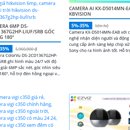
CAMERA AI KX-D5014MN-E
KBVISION
5%-35%
ERA 6MP DS-
liên hệ
1367G2HP-LIUF/SRB GÓC
Camera KX-D5014MN-EAB với 
G 180°
nghệ nhận diện người và động 
cung cấp ánh sáng kép chip xử 
-35%
5,960,000 ₫
Sony cho ra hình ảnh tốt. Hỗ trợ cấp
ra ColorVu DS-2CD1367G2HP-
nguồn POE đèn hồng ngoại 40
SRB ghi hình màu 24/7 với độ
hình ảnh màu ban đêm
giải 6MP sắc nét, góc nhìn siêu
180°, hỗ trợ đèn hồng ngoại và
áng trắng tầm xa 30m. Tích
icro, loa, khe thẻ nhớ đến
, đèn cảnh báo xanh đỏ và
 nước IP67, thích hợp giám sát
 trời hiệu quả