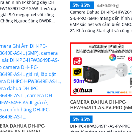
a an ninh IP không dây DH-
5%-35%
4,430,000 ₫
HFW1539DTK2P-SAW-IL với độ
Camera Dahua DH-IPC-HFW26
giải 5.0 megapixel với công
S-B-PRO (6MP) mang đến hình
 Chống Ngược Sáng DWDR
6MP sắc nét với cảm biến CMOS
a giám sát truyền tải hình ảnh
8”. Khả năng Starlight và công nghệ
Color trong điều kiện thiếu sáng
AI-ISP đảm bảo chất lượng vượt
g cách xa lên đến 30m hình
cả ngày lẫn đêm
iêu nét
CAMERA DAHUA DH-IPC-
HFW3649T1-AS-PV-PRO (6M
5%-35%
ERA DAHUA DH-IPC-
DH-IPC-HFW3649T1-AS-PV-PRO l
649E-AS-IL (6MP)