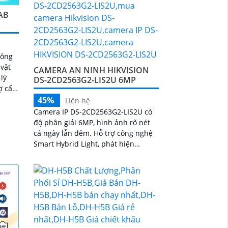
AB
công
vật
CAMERA AN NINH HIKVISION
lý
DS-2CD2563G2-LIS2U 6MP
m cho
45%
Liên hệ
Camera IP DS-2CD2563G2-LIS2U có
độ phân giải 6MP, hình ảnh rõ nét
cả ngày lẫn đêm. Hỗ trợ công nghệ
Smart Hybrid Light, phát hiện
chuyển động, phân biệt người và
phương tiện, ghi hình ban đêm với
hồng ngoại 30m, ánh sáng kép, và
phát hiện xâm nhập