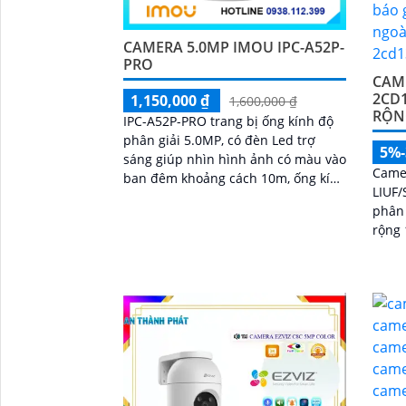
CAMERA 5.0MP IMOU IPC-A52P-
PRO
CAM
2CD
1,150,000 ₫
1,600,000 ₫
RỘN
IPC-A52P-PRO trang bị ống kính độ
phân giải 5.0MP, có đèn Led trợ
5%
sáng giúp nhìn hình ảnh có màu vào
Came
ban đêm khoảng cách 10m, ống kính
LIUF/
3. 6mm cho ra gốc nhìn rộng, hỗ trợ
phân 
công...
rộng 
ánh s
hợp m
512GB
chống
ngoài