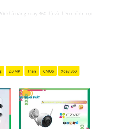
ới khả năng xoay 360 độ và điều chỉnh trực
hàng với chi phí tiết kiệm, đẳng cấp an
g
2.0 MP
Thân
CMOS
Xoay 360