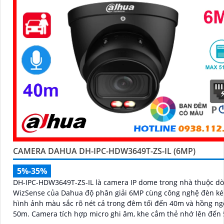
CAMERA DAHUA DH-IPC-HDW3649T-ZS-IL (6MP)
5%-35%
DH-IPC-HDW3649T-ZS-IL là camera IP dome trong nhà thuộc d
WizSense của Dahua độ phân giải 6MP cùng công nghệ đèn ké
hình ảnh màu sắc rõ nét cả trong đêm tối đến 40m và hồng ng
50m. Camera tích hợp micro ghi âm, khe cắm thẻ nhớ lên đến 512GB