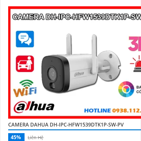
và khả năng phát hiện chính xác người và phương tiện, nâng c
quả giám sát an ninh hỗ trợ PoE và giá rẻ hiệu quả
CAMERA DAHUA DH-IPC-HFW1539DTK1P-SW-PV
45%
Liên Hệ