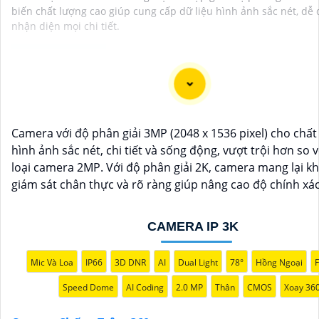
biến chất lượng cao giúp cung cấp dữ liệu hình ảnh sắc nét, dễ
nhận diện mọi chi tiết.
Camera Chống Trộm 360 là giải pháp giám sát hiệu quả 
điện thoại di động không nên bỏ lỡ. Với khả năng xoay 36
Camera với độ phân giải 3MP (2048 x 1536 pixel) cho chất
điều chỉnh trực tiếp từ ứng dụng trên điện thoại việc quản
hình ảnh sắc nét, chi tiết và sống động, vượt trội hơn so v
giám sát không còn bao giờ đơn giản hơn.
loại camera 2MP. Với độ phân giải 2K, camera mang lại k
Ứng dụng camera wifi 360 chống trộm không chỉ dành ch
giám sát chân thực và rõ ràng giúp nâng cao độ chính xác
đình mà còn phù hợp cho văn phòng, cửa hàng với chi phí
kiệm, đẳng cấp an ninh mà không tốn kém.
CAMERA IP 3K
Mic Và Loa
IP66
3D DNR
AI
Dual Light
78°
Hồng Ngoại
F
Speed Dome
AI Coding
2.0 MP
Thân
CMOS
Xoay 36