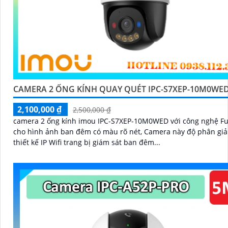
CAMERA 2 ỐNG KÍNH QUAY QUÉT IPC-S7XEP-10M0WED
2,100,000 ₫
2,500,000 ₫
camera 2 ống kính imou IPC-S7XEP-10M0WED với công nghệ Ful
cho hình ảnh ban đêm có màu rõ nét, Camera này độ phân giả
thiết kế IP Wifi trang bị giám sát ban đêm...