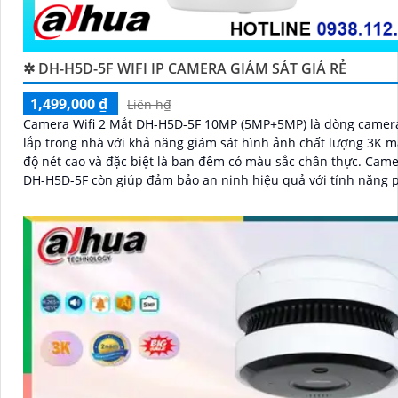
✲ DH-H5D-5F WIFI IP CAMERA GIÁM SÁT GIÁ RẺ
1,499,000 ₫
Liên h₫
Camera Wifi 2 Mắt DH-H5D-5F 10MP (5MP+5MP) là dòng camer
lắp trong nhà với khả năng giám sát hình ảnh chất lượng 3K m
độ nét cao và đặc biệt là ban đêm có màu sắc chân thực. Came
DH-H5D-5F còn giúp đảm bảo an ninh hiệu quả với tính năng 
người và thú cưng với độ chính xác cao