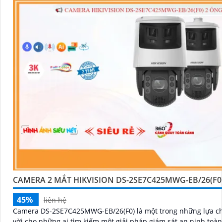
CAMERA 2 MẮT HIKVISION DS-2SE7C425MWG-EB/26(F0
45%
liên hệ
Camera DS-2SE7C425MWG-EB/26(F0) là một trong những lựa ch
vời cho những ai tìm kiếm một giải pháp giám sát an ninh toà