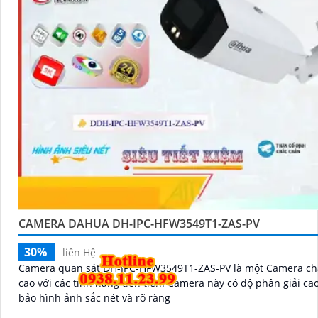
CAMERA DAHUA DH-IPC-HFW3549T1-ZAS-PV
30%
liên Hệ
Camera quan sát DH-IPC-HFW3549T1-ZAS-PV là một Camera ch
cao với các tính năng tiên tiến. Camera này có độ phân giải cao, đảm
bảo hình ảnh sắc nét và rõ ràng