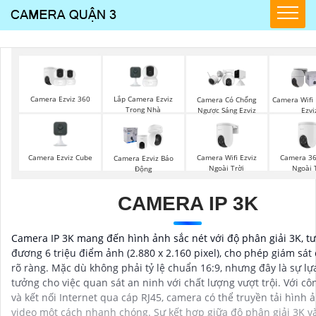
Camera Ezviz 360
Lắp Camera Ezviz
Camera Có Chống
Camera Wifi 
Trong Nhà
Ngược Sáng Ezviz
Ezvi
Camera Ezviz Cube
Camera Wifi Ezviz
Camera 36
Camera Ezviz Báo
Ngoài Trời
Ngoài 
Động
CAMERA IP 3K
Camera IP 3K mang đến hình ảnh sắc nét với độ phân giải 3K, t
đương 6 triệu điểm ảnh (2.880 x 2.160 pixel), cho phép giám sát c
rõ ràng. Mặc dù không phải tỷ lệ chuẩn 16:9, nhưng đây là sự lự
tưởng cho việc quan sát an ninh với chất lượng vượt trội. Với cô
và kết nối Internet qua cáp RJ45, camera có thể truyền tải hình 
video một cách nhanh chóng. Sự kết hợp giữa độ phân giải 3K v