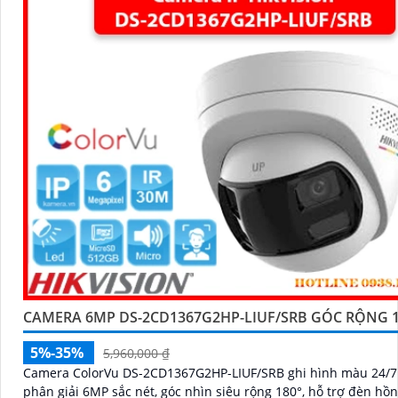
CAMERA 6MP DS-2CD1367G2HP-LIUF/SRB GÓC RỘNG 1
5%-35%
5,960,000 ₫
Camera ColorVu DS-2CD1367G2HP-LIUF/SRB ghi hình màu 24/7 
phân giải 6MP sắc nét, góc nhìn siêu rộng 180°, hỗ trợ đèn hồ