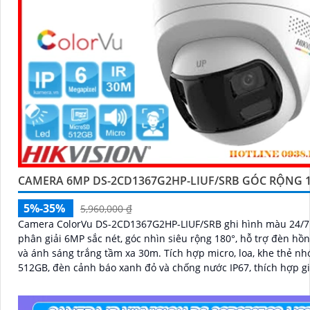
CAMERA 6MP DS-2CD1367G2HP-LIUF/SRB GÓC RỘNG 1
5%-35%
5,960,000 ₫
Camera ColorVu DS-2CD1367G2HP-LIUF/SRB ghi hình màu 24/7 
phân giải 6MP sắc nét, góc nhìn siêu rộng 180°, hỗ trợ đèn hồ
và ánh sáng trắng tầm xa 30m. Tích hợp micro, loa, khe thẻ nhớ đến
512GB, đèn cảnh báo xanh đỏ và chống nước IP67, thích hợp g
ngoài trời hiệu quả