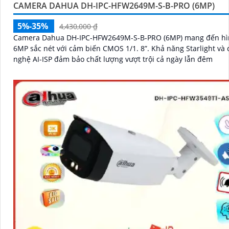
CAMERA DAHUA DH-IPC-HFW2649M-S-B-PRO (6MP)
5%-35%
4,430,000 ₫
Camera Dahua DH-IPC-HFW2649M-S-B-PRO (6MP) mang đến hì
6MP sắc nét với cảm biến CMOS 1/1. 8”. Khả năng Starlight và công
nghệ AI-ISP đảm bảo chất lượng vượt trội cả ngày lẫn đêm