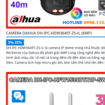
CAMERA DAHUA DH-IPC-HDW3649T-ZS-IL (6MP)
5%-35%
DH-IPC-HDW3649T-ZS-IL là camera IP dome trong nhà thuộc d
WizSense của Dahua độ phân giải 6MP cùng công nghệ đèn ké
hình ảnh màu sắc rõ nét cả trong đêm tối đến 40m và hồng ng
50m. Camera tích hợp micro ghi âm, khe cắm thẻ nhớ lên đến 512GB
và khả năng phát hiện chính xác người và phương tiện, nâng c
quả giám sát an ninh hỗ trợ PoE và giá rẻ hiệu quả