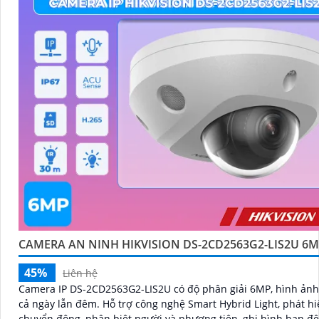
CAMERA AN NINH HIKVISION DS-2CD2563G2-LIS2U 6
45%
Liên hệ
Camera IP DS-2CD2563G2-LIS2U có độ phân giải 6MP, hình ảnh
cả ngày lẫn đêm. Hỗ trợ công nghệ Smart Hybrid Light, phát hiện
chuyển động, phân biệt người và phương tiện, ghi hình ban đ