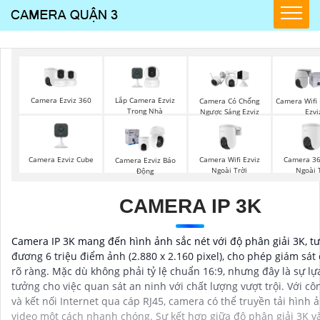
Camera Ezviz 360
Lắp Camera Ezviz
Camera Có Chống
Camera Wifi 
Trong Nhà
Ngược Sáng Ezviz
Ezvi
Camera Ezviz Cube
Camera Wifi Ezviz
Camera 36
Camera Ezviz Báo
Ngoài Trời
Ngoài 
Động
CAMERA IP 3K
Camera IP 3K mang đến hình ảnh sắc nét với độ phân giải 3K, t
đương 6 triệu điểm ảnh (2.880 x 2.160 pixel), cho phép giám sát c
rõ ràng. Mặc dù không phải tỷ lệ chuẩn 16:9, nhưng đây là sự lự
tưởng cho việc quan sát an ninh với chất lượng vượt trội. Với cô
và kết nối Internet qua cáp RJ45, camera có thể truyền tải hình 
video một cách nhanh chóng. Sự kết hợp giữa độ phân giải 3K v