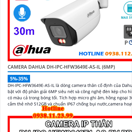
CAMERA DAHUA DH-IPC-HFW3649E-AS-IL (6MP)
5%-35%
DH-IPC-HFW3649E-AS-IL là dòng camera thân cố định của Dahu
bật với độ phân giải 6MP siêu nét và công nghệ đèn kép cho h
có màu cả trong bóng tối. Tích hợp micro ghi âm, hồng ngoại 30m, khe
cắm thẻ nhớ 512GB và chuẩn IP67 chống bụi nước,camera hoạ
ổn định trong mọi điều kiện thời tiết