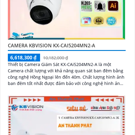
CAMERA KBVISION KX-CAI5204MN2-A
6,618,300 ₫
10,182,000 ₫
Thiết bị Camera Giám Sát KX-CAi5204MN2-A là một
Camera chất lượng với khả năng quan sát ban đêm bằng
công nghệ Hồng Ngoại lên đến 40m. Chất lượng hình ảnh
ban đêm tốt nhất được đảm bảo với công nghệ hình ảnh
sắc nét Ultra 4k lite của hãng IP POE