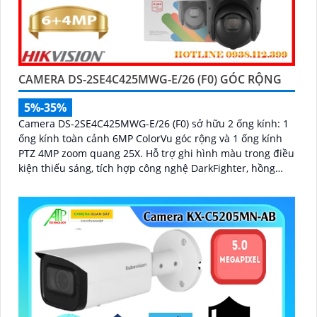
CAMERA DS-2SE4C425MWG-E/26 (F0) GÓC RỘNG
5%-35%
Camera DS-2SE4C425MWG-E/26 (F0) sở hữu 2 ống kính: 1
ống kính toàn cảnh 6MP ColorVu góc rộng và 1 ống kính
PTZ 4MP zoom quang 25X. Hỗ trợ ghi hình màu trong điều
kiện thiếu sáng, tích hợp công nghệ DarkFighter, hồng
ngoại 100m, đèn trắng 30m, Face Capture, chống rung EIS
và chuẩn nén H