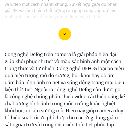
và video một cách nhanh chóng. Sự kết hợp giữa độ phân
giải 3K và cảm biến chất lượng cao giúp cung cấp dữ liệu
hình ảnh sắc nét, dễ dàng nhận diện mọi chi tiết.
Camera Chống Trộm 360 là giải pháp giám sát hiệu
Công nghệ Defog trên camera là giải pháp hiện đại
quả thông qua điện thoại di động không nên bỏ lỡ. Với
giúp khôi phục chi tiết và màu sắc hình ảnh một cách
khả năng xoay 360 độ và điều chỉnh trực tiếp từ ứng
trung thực và tự nhiên. Công nghệ DEFOG loại bỏ hiệu
dụng trên điện thoại việc quản lý và giám sát không
quả hiện tượng mờ do sương, bụi, khói hay độ ẩm,
còn bao giờ đơn giản hơn.
đảm bảo hình ảnh rõ nét và sống động trong mọi điều
Ứng dụng camera wifi 360 chống trộm không chỉ
kiện thời tiết. Ngoài ra công nghệ Defog còn được gọi
dành cho gia đình mà còn phù hợp cho văn phòng,
là công nghệ chống phản chiếu video cải thiện đáng kể
cửa hàng với chi phí tiết kiệm, đẳng cấp an ninh mà
chất lượng hình ảnh trong môi trường khắc nghiệt
không tốn kém.
khói bụi , độ ẩm sương mù. Điều này giúp camera duy
trì hiệu suất tối ưu phù hợp cho các ứng dụng giám
sát ngoài trời và trong điều kiện thời tiết phức tạp.