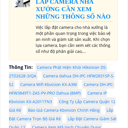
LẮP CAMERA NHÀ
XƯỞNG CẦN XEM
NHỮNG THÔNG SỐ NÀO
Việc lắp đặt camera cho nhà xưởng là
một phần quan trọng trong việc bảo vệ
an ninh và giám sát sản xuất. Khi chọn
lựa camera, bạn cần xem xét các thông
số như độ phân giải cao,...
Thông Tin:
Camera Phát Hiện Khói Hikvision DS-
2TD2628-3/QA
Camera dahua DH-IPC-HFW2831SP-S-
S2
Camera Wifi Kbvision KX-A3W
Camera DH-IPC-
HFW3849T1-ZAS-PV-PRO Dahua (8MP)
Camera IP
Kbvision KX-A2011TN3
Công Ty Lắp Camera Quận 12
Giá Rẻ
Báo Giá Camera Kbvision Chính Hãng
Lắp
Đặt Camera Trọn Bộ Giá Rẻ
Lắp Đặt Camera Giám Sát
Quận 12
Camera Xem Mã Vạch Chuyên Dụng