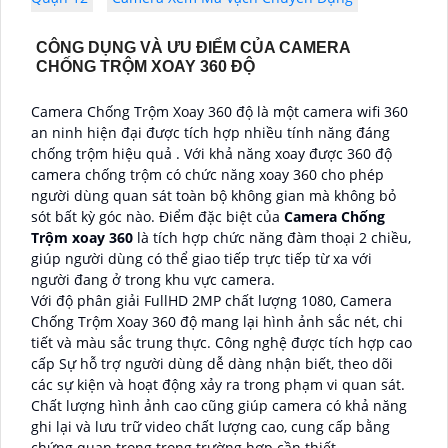
CÔNG DỤNG VÀ ƯU ĐIỂM CỦA CAMERA
CHỐNG TRỘM XOAY 360 ĐỘ
Camera Chống Trộm Xoay 360 độ là một camera wifi 360
an ninh hiện đại được tích hợp nhiều tính năng đáng
chống trộm hiệu quả . Với khả năng xoay được 360 độ
camera chống trộm có chức năng xoay 360 cho phép
người dùng quan sát toàn bộ không gian mà không bỏ
sót bất kỳ góc nào. Điểm đặc biệt của
Camera Chống
Trộm xoay 360
là tích hợp chức năng đàm thoại 2 chiều,
giúp người dùng có thể giao tiếp trực tiếp từ xa với
người đang ở trong khu vực camera.
Với độ phân giải FullHD 2MP chất lượng 1080, Camera
Chống Trộm Xoay 360 độ mang lại hình ảnh sắc nét, chi
tiết và màu sắc trung thực. Công nghệ được tích hợp cao
cấp Sự hỗ trợ người dùng dễ dàng nhận biết, theo dõi
các sự kiện và hoạt động xảy ra trong phạm vi quan sát.
Chất lượng hình ảnh cao cũng giúp camera có khả năng
ghi lại và lưu trữ video chất lượng cao, cung cấp bằng
chứng quan trọng trong trường hợp cần thiết.