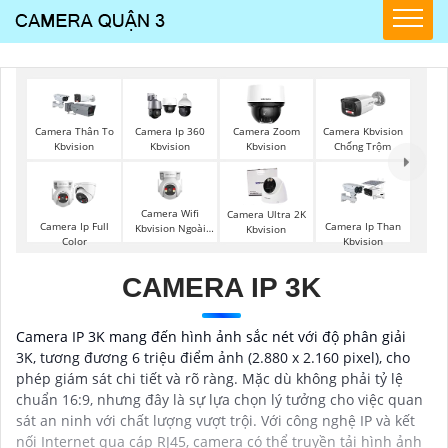
Camera Thân To
Camera Ip 360
Camera Zoom
Camera Kbvision
Kbvision
Kbvision
Kbvision
Chống Trộm
Camera Wifi
Camera Ultra 2K
Camera Ip Full
Camera Ip Than
Kbvision Ngoài
Kbvision
Color
Kbvision
Trời 360
CAMERA IP 3K
Camera IP 3K mang đến hình ảnh sắc nét với độ phân giải
3K, tương đương 6 triệu điểm ảnh (2.880 x 2.160 pixel), cho
phép giám sát chi tiết và rõ ràng. Mặc dù không phải tỷ lệ
chuẩn 16:9, nhưng đây là sự lựa chọn lý tưởng cho việc quan
sát an ninh với chất lượng vượt trội. Với công nghệ IP và kết
nối Internet qua cáp RJ45, camera có thể truyền tải hình ảnh