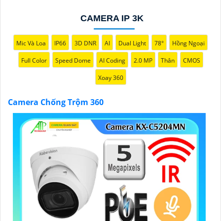
CAMERA IP 3K
Mic Và Loa
IP66
3D DNR
AI
Dual Light
78°
Hồng Ngoại
Full Color
Speed Dome
AI Coding
2.0 MP
Thân
CMOS
Xoay 360
'
Camera Chống Trộm 360