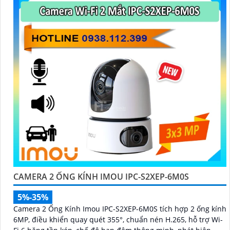
CAMERA 2 ỐNG KÍNH IMOU IPC-S2XEP-6M0S
5%-35%
Camera 2 Ống Kính Imou IPC-S2XEP-6M0S tích hợp 2 ống kính
6MP, điều khiển quay quét 355°, chuẩn nén H.265, hỗ trợ Wi-