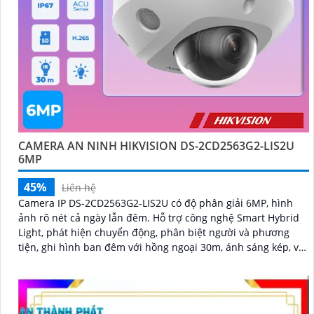
CAMERA AN NINH HIKVISION DS-2CD2563G2-LIS2U
6MP
45%
Liên hệ
Camera IP DS-2CD2563G2-LIS2U có độ phân giải 6MP, hình
ảnh rõ nét cả ngày lẫn đêm. Hỗ trợ công nghệ Smart Hybrid
Light, phát hiện chuyển động, phân biệt người và phương
tiện, ghi hình ban đêm với hồng ngoại 30m, ánh sáng kép, và
phát hiện xâm nhập