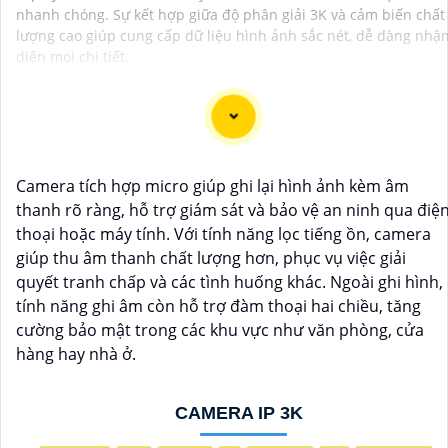
nhanh chóng. Sự kết hợp giữa độ phân giải 3K và cảm biến chất
lượng cao giúp cung cấp dữ liệu hình ảnh sắc nét, dễ dàng nhậ
diện mọi chi tiết.
Camera Chống Trộm 360 là giải pháp giám sát hiệu quả
Camera tích hợp micro giúp ghi lại hình ảnh kèm âm
thông qua điện thoại di động không nên bỏ lỡ. Với khả
thanh rõ ràng, hỗ trợ giám sát và bảo vệ an ninh qua điệ
năng xoay 360 độ và điều chỉnh trực tiếp từ ứng dụng
thoại hoặc máy tính. Với tính năng lọc tiếng ồn, camera
trên điện thoại việc quản lý và giám sát không còn bao
giúp thu âm thanh chất lượng hơn, phục vụ việc giải
giờ đơn giản hơn.
quyết tranh chấp và các tình huống khác. Ngoài ghi hình,
Ứng dụng camera wifi 360 chống trộm không chỉ dành
tính năng ghi âm còn hỗ trợ đàm thoại hai chiều, tăng
cho gia đình mà còn phù hợp cho văn phòng, cửa hàng
cường bảo mật trong các khu vực như văn phòng, cửa
với chi phí tiết kiệm, đẳng cấp an ninh mà không tốn kém.
hàng hay nhà ở.
CAMERA IP 3K