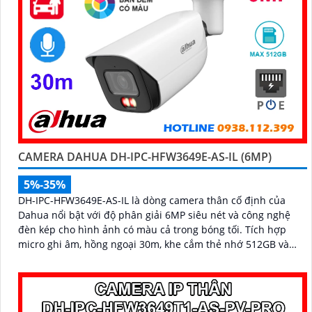
CAMERA DAHUA DH-IPC-HFW3649E-AS-IL (6MP)
5%-35%
DH-IPC-HFW3649E-AS-IL là dòng camera thân cố định của
Dahua nổi bật với độ phân giải 6MP siêu nét và công nghệ
đèn kép cho hình ảnh có màu cả trong bóng tối. Tích hợp
micro ghi âm, hồng ngoại 30m, khe cắm thẻ nhớ 512GB và
chuẩn IP67 chống bụi nước,camera hoạt động ổn định trong
mọi điều kiện thời tiết