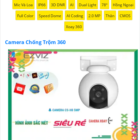
Mic Và Loa
IP66
3D DNR
AI
Dual Light
78°
Hồng Ngoại
Full Color
Speed Dome
AI Coding
2.0 MP
Thân
CMOS
Xoay 360
Camera Chống Trộm 360
'