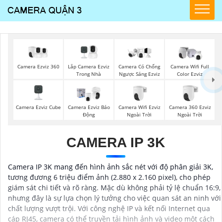
Camera Ezviz 360
Lắp Camera Ezviz
Camera Có Chống
Camera Wifi Full
Trong Nhà
Ngược Sáng Ezviz
Color Ezviz
Camera Ezviz Cube
Camera Wifi Ezviz
Camera 360 Ezviz
Camera Ezviz Báo
Ngoài Trời
Ngoài Trời
Động
CAMERA IP 3K
Camera IP 3K mang đến hình ảnh sắc nét với độ phân giải 3K,
tương đương 6 triệu điểm ảnh (2.880 x 2.160 pixel), cho phép
giám sát chi tiết và rõ ràng. Mặc dù không phải tỷ lệ chuẩn 16:9,
nhưng đây là sự lựa chọn lý tưởng cho việc quan sát an ninh với
chất lượng vượt trội. Với công nghệ IP và kết nối Internet qua
cáp RJ45, camera có thể truyền tải hình ảnh và video một cách