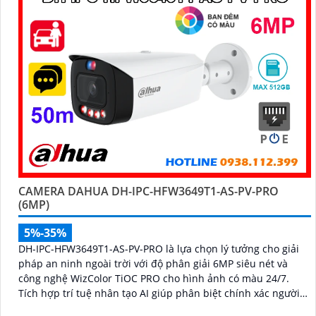
CAMERA DAHUA DH-IPC-HFW3649T1-AS-PV-PRO
(6MP)
5%-35%
DH-IPC-HFW3649T1-AS-PV-PRO là lựa chọn lý tưởng cho giải
pháp an ninh ngoài trời với độ phân giải 6MP siêu nét và
công nghệ WizColor TiOC PRO cho hình ảnh có màu 24/7.
Tích hợp trí tuệ nhân tạo AI giúp phân biệt chính xác người
và phương tiện hỗ trợ đàm thoại hai chiều, ghi hình linh hoạt