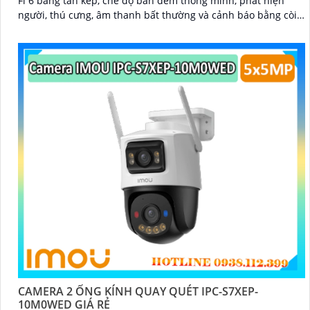
Fi 6 băng tần kép, chế độ ban đêm thông minh, phát hiện
người, thú cưng, âm thanh bất thường và cảnh báo bằng còi
và đèn tùy chỉnh, lưu trữ đến 512GB
CAMERA 2 ỐNG KÍNH QUAY QUÉT IPC-S7XEP-
10M0WED GIÁ RẺ