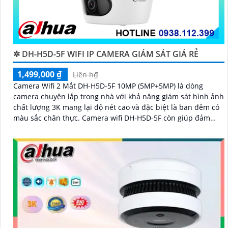
✲ DH-H5D-5F WIFI IP CAMERA GIÁM SÁT GIÁ RẺ
1,499,000 ₫
Liên h₫
Camera Wifi 2 Mắt DH-H5D-5F 10MP (5MP+5MP) là dòng
camera chuyên lắp trong nhà với khả năng giám sát hình ảnh
chất lượng 3K mang lại độ nét cao và đặc biệt là ban đêm có
màu sắc chân thực. Camera wifi DH-H5D-5F còn giúp đảm
bảo an ninh hiệu quả với tính năng phát hiện người và thú
cưng với độ chính xác cao