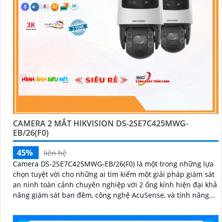
CAMERA 2 MẮT HIKVISION DS-2SE7C425MWG-
EB/26(F0)
45%
liên hệ
Camera DS-2SE7C425MWG-EB/26(F0) là một trong những lựa
chọn tuyệt vời cho những ai tìm kiếm một giải pháp giám sát
an ninh toàn cảnh chuyên nghiệp với 2 ống kính hiện đại khả
năng giám sát ban đêm, công nghệ AcuSense, và tính năng
cảnh báo còi đèn giúp bảo vệ an ninh một cách tối ưu.