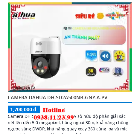
CAMERA DAHUA DH-SD2A500NB-GNY-A-PV
1,700,000 ₫
2,360,000 ₫
Camera DH-SD2A500NB-GNY-A-PV sở hữu độ phân giải sắc
nét lên dến 5.0 megapixel, hồng ngoại 30m, khẳ năng chống
ngược sáng DWDR, khả năng quay xoay 360 cùng loa và mic