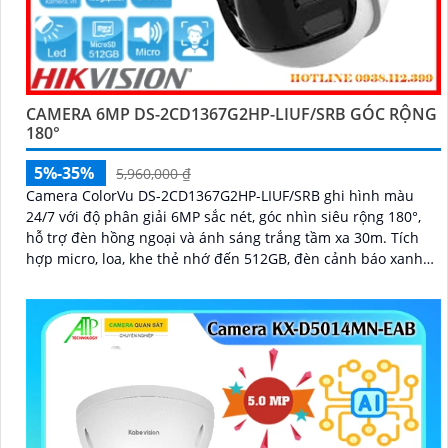
CAMERA 6MP DS-2CD1367G2HP-LIUF/SRB GÓC RỘNG
180°
5%-35%
5,960,000 ₫
Camera ColorVu DS-2CD1367G2HP-LIUF/SRB ghi hình màu
24/7 với độ phân giải 6MP sắc nét, góc nhìn siêu rộng 180°,
hỗ trợ đèn hồng ngoại và ánh sáng trắng tầm xa 30m. Tích
hợp micro, loa, khe thẻ nhớ đến 512GB, đèn cảnh báo xanh
đỏ và chống nước IP67, thích hợp giám sát ngoài trời hiệu
quả