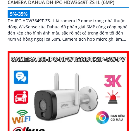
CAMERA DAHUA DH-IPC-HDW3649T-ZS-IL (6MP)
5%-35%
DH-IPC-HDW3649T-ZS-IL là camera IP dome trong nhà thuộc
dòng WizSense của Dahua độ phân giải 6MP cùng công nghệ
đèn kép cho hình ảnh màu sắc rõ nét cả trong đêm tối đến
40m và hồng ngoại xa 50m. Camera tích hợp micro ghi âm,
khe cắm thẻ nhớ lên đến 512GB và khả năng phát hiện chính
xác người và phương tiện, nâng cao hiệu quả giám sát an
ninh hỗ trợ PoE và giá rẻ hiệu quả