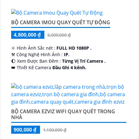
BỘ CAMERA IMOU QUAY QUÉT TỰ ĐỘNG
4,800,000 ₫
6,000,000 ₫
🔆 Hình Ảnh Sắc nét :
FULL HD 1080P .
⚒ Công Nghệ Hình Ảnh :
IP.
🌔 Xem Được Ban Đêm :
Từng Vị Trí Camera .
👑 Thiết Kế Camera
Đầu Ghi 4 kênh.
️🔮 Đặt Điểm :
Công Nghệ AI.
BỘ CAMERA EZVIZ WIFI QUAY QUÉT TRONG
NHÀ
900,000 ₫
1,100,000 ₫