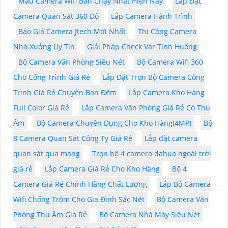
Mẫu Camera Wifi Bán Chạy Nhất Hiện Nay
Lắp Đặt
Camera Quan Sát 360 Độ
Lắp Camera Hành Trình
Báo Giá Camera Jtech Mới Nhất
Thi Công Camera
Nhà Xưởng Uy Tín
Giải Pháp Check Var Tình Huống
Bộ Camera Văn Phòng Siêu Nét
Bộ Camera Wifi 360
Cho Công Trình Giá Rẻ
Lắp Đặt Trọn Bộ Camera Công
Trình Giá Rẻ Chuyên Ban Đêm
Lắp Camera Kho Hàng
Full Color Giá Rẻ
Lắp Camera Văn Phòng Giá Rẻ Có Thu
Âm
Bộ Camera Chuyên Dụng Cho Kho Hàng(4MP)
Bộ
8 Camera Quan Sát Công Ty Giá Rẻ
Lắp đặt camera
quan sát qua mạng
Trọn bộ 4 camera dahua ngoài trời
giá rẻ
Lắp Camera Giá Rẻ Cho Kho Hàng
Bộ 4
Camera Giá Rẻ Chính Hãng Chất Lượng
Lắp Bộ Camera
Wifi Chống Trộm Cho Gia Đình Sắc Nét
Bộ Camera Văn
Phòng Thu Âm Giá Rẻ
Bộ Camera Nhà Máy Siêu Nét