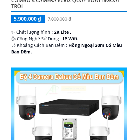
COMBO 4 CAMERA EZVIZ QUAY XOAY NGOÀI
TRỜI
5,900,000 ₫
7,000,000 ₫
✨ Chất lượng hình :
2K Lite .
👍 Công Nghệ Sử Dụng :
IP Wifi.
🌙 Khoảng Cách Ban Đêm :
Hồng Ngoại 30m Có Màu
Ban Ðêm.
🕉️ Cấu Tạo Camera
IP67 xoay 360.
️📡 Ưu Điểm :
Thu Âm Và Loa.