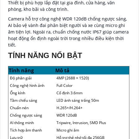
Thiết bị phù hợp lắp đặt tại gia đình, cửa hàng, văn
phòng, kho bãi và công trình.
Camera hỗ trợ công nghệ WDR 120dB chống ngược sáng,
AI bảo vệ vành đai phân biệt người và xe cùng micro ghi
âm tiện lợi. Ngoài ra, chuẩn chống nước IP67 giúp camera
hoạt động ổn định ngoài trời trong nhiều điều kiện thời
tiết.
TÍNH NĂNG NỔI BẬT
Tính năng
Mô tả
Độ phân giải
4MP (2688 × 1520)
Công nghệ hình ảnh
Full Color
Ống kính
Cố định 3.6mm
Tầm chiếu sáng
LED ánh sáng trắng 50m
Chuẩn nén
H.265+/H.264+
Chống ngược sáng
WDR 120dB
AI thông minh
Tripwire, Intrusion, SMD Plus
Tích hợp âm thanh
Micro ghi âm
Lưu trữ
Hỗ trợ thẻ nhớ tối đa 256GB