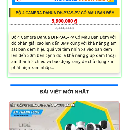
BỘ 4 CAMERA DAHUA DH-P3AS-PV CÓ MÀU BAN ĐÊM
5,900,000 ₫
7,000,000 ₫
Bộ 4 Camera Dahua DH-P3AS-PV Có Màu Ban Đêm với
độ phân giải cao lên đến 3MP cùng với khả năng giám
sát ban đêm hiệu quả với tầm nhìn xa vào ban đêm
lên đến 30m bên cạnh đó là khả năng giúp đàm thoại
âm thanh 2 chiều và báo động răng de chủ động khi
phát hiện xâm nhập...
BÀI VIẾT MỚI NHẤT