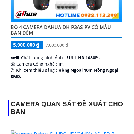
BỘ 4 CAMERA DAHUA DH-P3AS-PV CÓ MÀU
BAN ĐÊM
5,900,000 ₫
7,000,000 ₫
👁️‍🗨 Chất lượng hình Ảnh :
FULL HD 1080P .
🕉️ Camera Công nghệ :
IP.
🌛 Khi xem thiếu sáng :
Hồng Ngoại 10m Hồng Ngoại
SMD.
♊ Camera Thiết Kế
Dome Kim loại + Nhựa.
️💎 Chức Năng :
Thu Âm.
CAMERA QUAN SÁT ĐỀ XUẤT CHO
BẠN