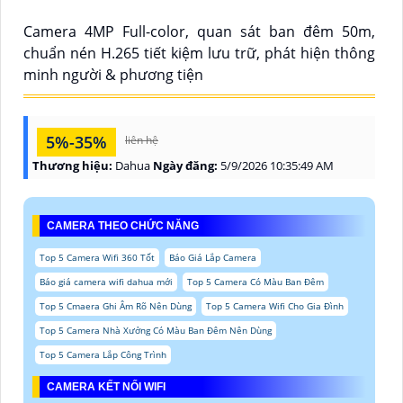
Camera 4MP Full-color, quan sát ban đêm 50m,
chuẩn nén H.265 tiết kiệm lưu trữ, phát hiện thông
minh người & phương tiện
5%-35%
liên hệ
Thương hiệu:
Dahua
Ngày đăng:
5/9/2026 10:35:49 AM
CAMERA THEO CHỨC NĂNG
Top 5 Camera Wifi 360 Tốt
Báo Giá Lắp Camera
Báo giá camera wifi dahua mới
Top 5 Camera Có Màu Ban Đêm
Top 5 Cmaera Ghi Âm Rõ Nên Dùng
Top 5 Camera Wifi Cho Gia Đình
Top 5 Camera Nhà Xưởng Có Màu Ban Đêm Nên Dùng
Top 5 Camera Lắp Công Trình
CAMERA KẾT NỐI WIFI