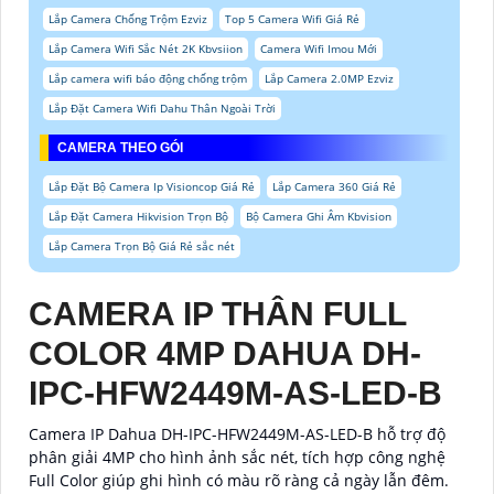
Lắp Camera Chống Trộm Ezviz
Top 5 Camera Wifi Giá Rẻ
Lắp Camera Wifi Sắc Nét 2K Kbvsiion
Camera Wifi Imou Mới
Lắp camera wifi báo động chống trộm
Lắp Camera 2.0MP Ezviz
Lắp Đặt Camera Wifi Dahu Thân Ngoài Trời
CAMERA THEO GÓI
Lắp Đặt Bộ Camera Ip Visioncop Giá Rẻ
Lắp Camera 360 Giá Rẻ
Lắp Đặt Camera Hikvision Trọn Bộ
Bộ Camera Ghi Âm Kbvision
Lắp Camera Trọn Bộ Giá Rẻ sắc nét
CAMERA IP THÂN FULL
COLOR 4MP DAHUA DH-
IPC-HFW2449M-AS-LED-B
Camera IP Dahua DH-IPC-HFW2449M-AS-LED-B hỗ trợ độ
phân giải 4MP cho hình ảnh sắc nét, tích hợp công nghệ
Full Color giúp ghi hình có màu rõ ràng cả ngày lẫn đêm.