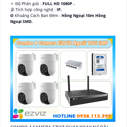
🔅 Độ Phân giải :
FULL HD 1080P .
🕉️ Tích hợp công nghệ :
IP.
❂ Khoảng Cách Ban Đêm :
Hồng Ngoại 10m Hồng
Ngoại SMD.
🛡 Mẫu Camera
Dome Kim loại + Nhựa.
️📢 Ưu Điểm :
Thu Âm.