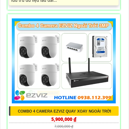
lưu trũ dữ liệu lâu dài...
COMBO 4 CAMERA EZVIZ QUAY XOAY NGOÀI TRỜI
5,900,000 ₫
7,000,000 ₫