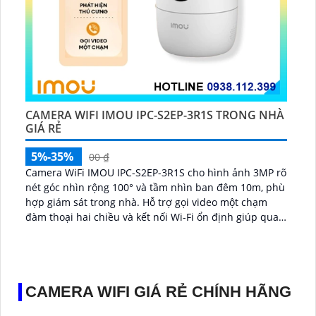
CAMERA WIFI IMOU IPC-S2EP-3R1S TRONG NHÀ
GIÁ RẺ
5%-35%
00 ₫
Camera WiFi IMOU IPC-S2EP-3R1S cho hình ảnh 3MP rõ
nét góc nhìn rộng 100° và tầm nhìn ban đêm 10m, phù
hợp giám sát trong nhà. Hỗ trợ gọi video một chạm
đàm thoại hai chiều và kết nối Wi-Fi ổn định giúp quan
sát từ xa...
CAMERA WIFI GIÁ RẺ CHÍNH HÃNG