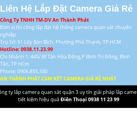
Liên Hệ Lắp Đặt Camera Giá Rẻ
Công Ty TNHH TM-DV An Thành Phát
Đơn vị thi công lắp đặt hệ thống camera quan sát chuyên
nghiệp
Trụ Sở: 51 Lũy Bán Bích, Phường Phú Thạnh, TP.HCM
Hotline: 0938.11.23.99
Chi Nhánh 1: 445/38 Tân Hòa Đông,P Bình Trị Đông, Bình
Tân, TP HCm
Phone: 0906.855.330
AN THÀNH PHÁT CAM KẾT CAMERA GIÁ RẺ NHẤT
ông ty lắp camera quan sát quận 3 uy tín giải pháp lắp came
tiết kiệm hiệu quả
Điên Thoại 0938 11 23 99