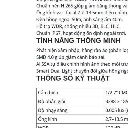
Chuẩn nén H.265 giúp giảm băng thông và 
Ống kính vari-focal 2.7–13.5mm điều chỉnh 
Đèn hồng ngoại 50m, ánh sáng ấm 40m.
Hỗ trợ WDR, chống nhiễu 3D, BLC, HLC.
Chuẩn IP67, hoạt động ổn định ngoài trời.
TÍNH NĂNG THÔNG MINH
Phát hiện xâm nhập, hàng rào ảo (phân loạ
SMD 4.0 giúp giảm cảnh báo sai.
AI SSA tự điều chỉnh hình ảnh theo môi tr
Smart Dual Light chuyển đổi giữa hồng ngo
THÔNG SỐ KỸ THUẬT
Cảm biến
1/2.7" CM
Độ phân giải
3288 × 18
Độ nhạy sáng
0.005 lux (
Ống kính
2.7–13.5 m
WDR
120 dB