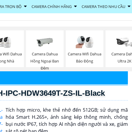
RA TRỌN BỘ
CAMERA CHÍNH HÃNG
CAMERA THEO NHU CẦU
a Wifi Dahua
Camera Dahua
Camera Wifi Dahua
Camera Da
ong Nhà
Hồng Ngoại Ban
Báo Động
Ultra 2K
Đêm
-IPC-HDW3649T-ZS-IL-Black
Tích hợp micro, khe thẻ nhớ đến 512GB; sử dụng mã
hóa Smart H.265+, ánh sáng kép thông minh, chống
bụi nước IP67, tích hợp AI nhận diện người và xe, giám
sát rõ nét ban đêm