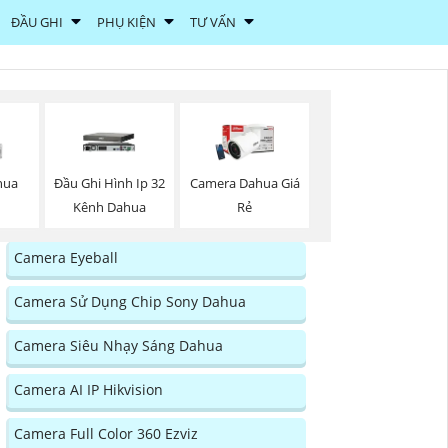
ĐẦU GHI
PHỤ KIỆN
TƯ VẤN
hua
Đầu Ghi Hình Ip 32
Camera Dahua Giá
Kênh Dahua
Rẻ
Camera Eyeball
Camera Sử Dụng Chip Sony Dahua
Camera Siêu Nhạy Sáng Dahua
Camera AI IP Hikvision
Camera Full Color 360 Ezviz