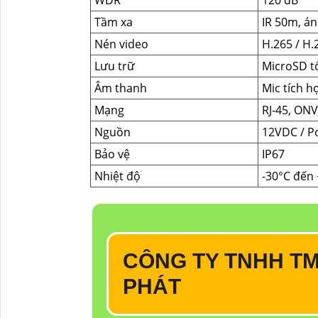
Tầm xa
IR 50m, á
Nén video
H.265 / H.
Lưu trữ
MicroSD t
Âm thanh
Mic tích h
Mạng
RJ-45, ONV
Nguồn
12VDC / P
Bảo vệ
IP67
Nhiệt độ
-30°C đến
CÔNG TY TNHH TM
PHÁT