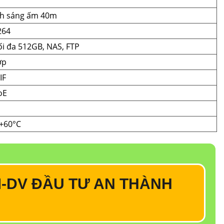
nh sáng ấm 40m
264
ối đa 512GB, NAS, FTP
ợp
IF
oE
 +60°C
-DV ĐẦU TƯ AN THÀNH