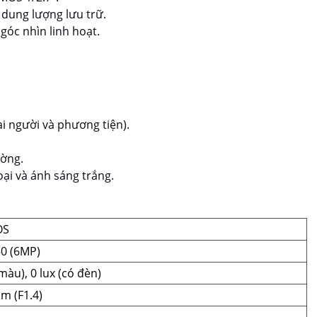
dung lượng lưu trữ.
góc nhìn linh hoạt.
i người và phương tiện).
ường.
ại và ánh sáng trắng.
OS
50 (6MP)
màu), 0 lux (có đèn)
m (F1.4)