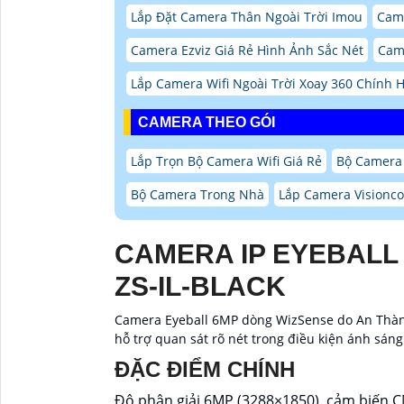
Lắp Đặt Camera Thân Ngoài Trời Imou
Came
Camera Ezviz Giá Rẻ Hình Ảnh Sắc Nét
Cam
Lắp Camera Wifi Ngoài Trời Xoay 360 Chính
CAMERA THEO GÓI
Lắp Trọn Bộ Camera Wifi Giá Rẻ
Bộ Camera
Bộ Camera Trong Nhà
Lắp Camera Visionc
CAMERA IP EYEBALL
ZS-IL-BLACK
Camera Eyeball 6MP dòng WizSense do An Thành
hỗ trợ quan sát rõ nét trong điều kiện ánh sáng
ĐẶC ĐIỂM CHÍNH
Độ phân giải 6MP (3288×1850), cảm biến C