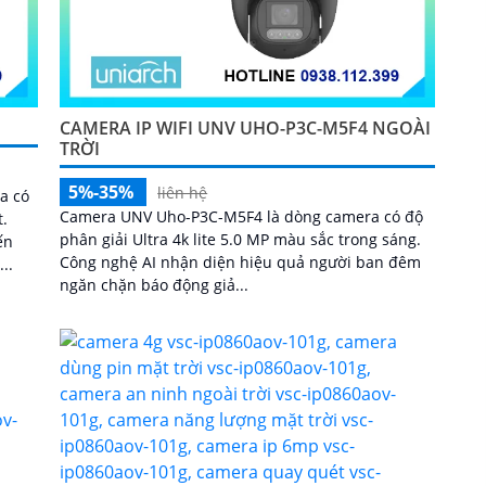
CAMERA IP WIFI UNV UHO-P3C-M5F4 NGOÀI
TRỜI
5%-35%
liên hệ
a có
Camera UNV Uho-P3C-M5F4 là dòng camera có độ
t.
phân giải Ultra 4k lite 5.0 MP màu sắc trong sáng.
ến
Công nghệ AI nhận diện hiệu quả người ban đêm
..
ngăn chặn báo động giả...