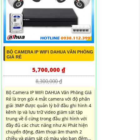
BỘ CAMERA IP WIFI DAHUA VĂN PHÒNG
GIÁ RẺ
5,700,000 ₫
8,300,000 ₫
Bộ Camera IP WIFI DAHUA Văn Phòng Giá
Rẻ là trọn gói 4 mắt camera với độ phân
giải 3MP được quản lý bở đầu ghi hình 4
kênh Ip và lưu trữ video giám sát tập
trung về ổ cứng trong đầu ghi hình với
đầy đủ các chưc năng như AI Phát hiện
chuyển động, đàm thoại âm thanh 2
chiều và giám sát có màu vào ban đêm...