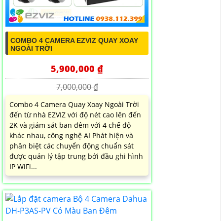
COMBO 4 CAMERA EZVIZ QUAY XOAY
NGOÀI TRỜI
5,900,000 ₫
7,000,000 ₫
Combo 4 Camera Quay Xoay Ngoài Trời
đến từ nhà EZVIZ với độ nét cao lên đến
2K và giám sát ban đêm với 4 chế độ
khác nhau, công nghệ AI Phát hiện và
phân biệt các chuyển động chuẩn sát
được quản lý tập trung bởi đầu ghi hình
IP WiFi...