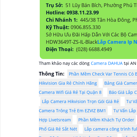
Trụ Sở:
51 Lũy Bán Bích, Phường Phú 
Hotline: 0938.11.23.99
Chi Nhánh 1:
445/38 Tân Hòa Đông, P
Kỹ Thuật:
0906.855.330
Sở Hữu Ưu Đãi Hấp Dẫn Với Các Bộ Ca
HDW3649T-ZS-IL-Black
Lắp Camera Ip N
Điện Thoại:
(028) 6688.4949
Tham khảo nay các dòng
Camera DAHUA
tại AN
Thông Tin:
Phần Mềm Check Var Tennis Có 
Hikvision Gia Rẻ Chính Hãng
Bảng Giá Camer
Camera Wifi Giá Rẻ Tại Quận 8
Báo Giá Lắp 
Lắp Camera Hikvision Trọn Gói Giá Rẻ
Tư V
Camera Trông Trẻ Em EZVIZ BM1
Tư Vấn Lắp
Hợp Livetsream
Phần Mềm Khách Tự Order
Phố Giá Rẻ Sắt Nét
Lắp camera công trình fu