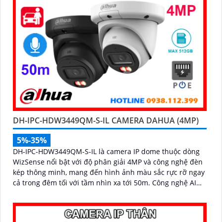
DH-IPC-HDW3449QM-S-IL CAMERA DAHUA (4MP)
5%-35%
DH-IPC-HDW3449QM-S-IL là camera IP dome thuộc dòng
WizSense nổi bật với độ phân giải 4MP và công nghệ đèn
kép thông minh, mang đến hình ảnh màu sắc rực rỡ ngay
cả trong đêm tối với tầm nhìn xa tới 50m. Công nghệ AI
camera có khả năng nhận diện chính xác người và
phương tiện, kết hợp với tính năng đàm thoại hai chiều,
hỗ trợ khe thẻ nhớ lên đến 512GB đáp ứng hoàn hảo an