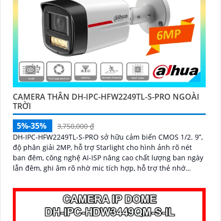
CAMERA THÂN DH-IPC-HFW2249TL-S-PRO NGOÀI
TRỜI
5%-35%
3,750,000 ₫
DH-IPC-HFW2249TL-S-PRO sở hữu cảm biến CMOS 1/2. 9”,
độ phân giải 2MP, hỗ trợ Starlight cho hình ảnh rõ nét
ban đêm, công nghệ AI-ISP nâng cao chất lượng ban ngày
lẫn đêm, ghi âm rõ nhờ mic tích hợp, hỗ trợ thẻ nhớ
256GB, chống nước IP67, hoạt động ổn định ngoài trời