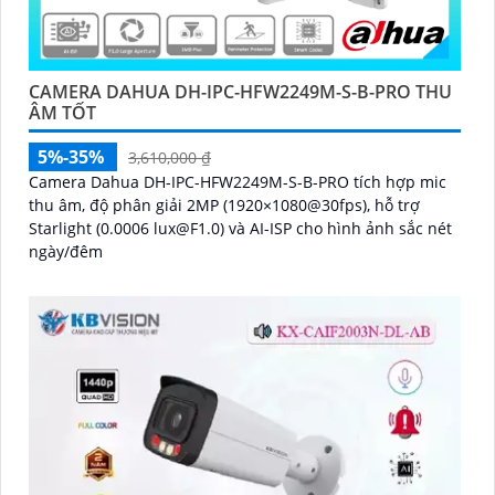
CAMERA DAHUA DH-IPC-HFW2249M-S-B-PRO THU
ÂM TỐT
5%-35%
3,610,000 ₫
Camera Dahua DH-IPC-HFW2249M-S-B-PRO tích hợp mic
thu âm, độ phân giải 2MP (1920×1080@30fps), hỗ trợ
Starlight (0.0006 lux@F1.0) và AI-ISP cho hình ảnh sắc nét
ngày/đêm