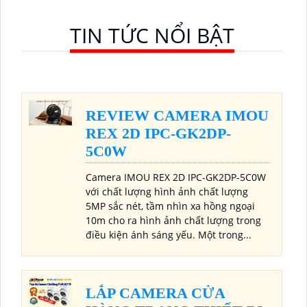
báo giả, hỗ trợ khe thẻ nhớ lên đến 512GB, chuẩn chống
nước IP67 giá rẻ
TIN TỨC NỔI BẬT
REVIEW CAMERA IMOU
REX 2D IPC-GK2DP-
5C0W
Camera IMOU REX 2D IPC-GK2DP-5C0W
với chất lượng hình ảnh chất lượng
5MP sắc nét, tầm nhìn xa hồng ngoại
10m cho ra hình ảnh chất lượng trong
điều kiện ánh sáng yếu. Một trong...
LẮP CAMERA CỬA