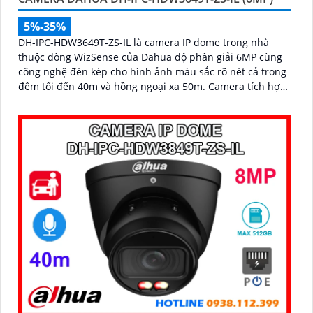
5%-35%
DH-IPC-HDW3649T-ZS-IL là camera IP dome trong nhà
thuộc dòng WizSense của Dahua độ phân giải 6MP cùng
công nghệ đèn kép cho hình ảnh màu sắc rõ nét cả trong
đêm tối đến 40m và hồng ngoại xa 50m. Camera tích hợp
micro ghi âm, khe cắm thẻ nhớ lên đến 512GB và khả
năng phát hiện chính xác người và phương tiện, nâng cao
hiệu quả giám sát an ninh hỗ trợ PoE và giá rẻ hiệu quả