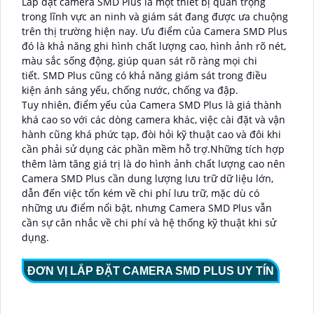
Lắp đặt camera SMD Plus là một thiết bị quan trọng
trong lĩnh vực an ninh và giám sát đang được ưa chuộng
trên thị trường hiện nay. Ưu điểm của Camera SMD Plus
đó là khả năng ghi hình chất lượng cao, hình ảnh rõ nét,
màu sắc sống động, giúp quan sát rõ ràng mọi chi
tiết.
SMD Plus cũng có khả năng giám sát trong điều
kiện ánh sáng yếu, chống nước, chống va đập.
Tuy nhiên, điểm yếu của Camera SMD Plus là giá thành
khá cao so với các dòng camera khác, việc cài đặt và vận
hành cũng khá phức tạp, đòi hỏi kỹ thuật cao và đôi khi
cần phải sử dụng các phần mềm hỗ trợ.Những tích hợp
thêm làm tăng giá trị là do hình ảnh chất lượng cao nên
Camera SMD Plus cần dung lượng lưu trữ dữ liệu lớn,
dẫn đến việc tốn kém về chi phí lưu trữ,
mặc dù có
những ưu điểm nổi bật, nhưng Camera SMD Plus vẫn
cần sự cân nhắc về chi phí và hệ thống kỹ thuật khi sử
dụng.
ĐƠN VỊ LẮP ĐẶT CAMERA SMD PLUS UY TÍN