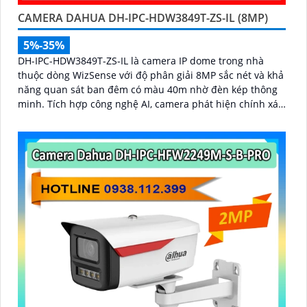
CAMERA DAHUA DH-IPC-HDW3849T-ZS-IL (8MP)
5%-35%
DH-IPC-HDW3849T-ZS-IL là camera IP dome trong nhà
thuộc dòng WizSense với độ phân giải 8MP sắc nét và khả
năng quan sát ban đêm có màu 40m nhờ đèn kép thông
minh. Tích hợp công nghệ AI, camera phát hiện chính xác
người và phương tiện, kết hợp micro ghi âm và khe thẻ
nhớ hỗ trợ đến 512GB đảm bảo lưu trữ linh hoạt và chi
tiết, hỗ trợ PoE tiện lợi đây là giải pháp giám sát an ninh
hiệu quả