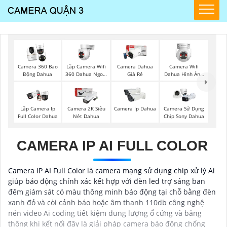
Lắp Camera Wifi
Camera Wifi
Camera 360 Bao
Camera Dahua
360 Dahua Ngoài
Dahua Hình Ảnh
Động Dahua
Giá Rẻ
Trời
3K
Lắp Camera Ip
Camera 2K Siêu
Camera Ip Dahua
Camera Sử Dụng
Full Color Dahua
Nét Dahua
Chip Sony Dahua
CAMERA IP AI FULL COLOR
Camera IP AI Full Color là camera mạng sử dụng chip xử lý Ai
giúp báo động chính xác kết hợp với đèn led trợ sáng ban
đêm giám sát có màu thông minh báo động tại chỗ bằng đèn
xanh đỏ và còi cảnh báo hoặc âm thanh 110db công nghệ
nén video Ai coding tiết kiệm dung lượng ổ cứng và băng
thông khi kết nối đây là giải pháp camera báo động chống