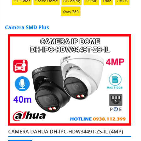
Full Color
Speed Dome
AI Coding
2.0 MP
Thân
CMOS
Xoay 360
Camera SMD Plus
'
CAMERA DAHUA DH-IPC-HDW3449T-ZS-IL (4MP)