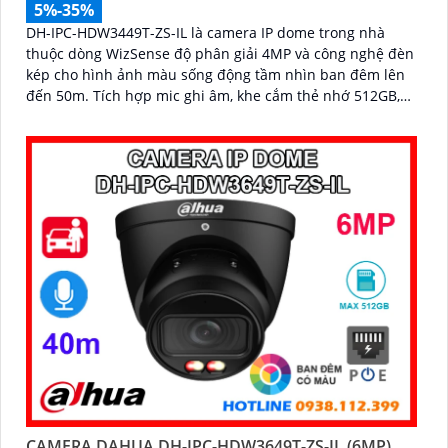
5%-35%
DH-IPC-HDW3449T-ZS-IL là camera IP dome trong nhà
thuộc dòng WizSense độ phân giải 4MP và công nghệ đèn
kép cho hình ảnh màu sống động tầm nhìn ban đêm lên
đến 50m. Tích hợp mic ghi âm, khe cắm thẻ nhớ 512GB,
hỗ trợ POE cùng khả năng nhận diện chính xác người và
phương tiện, camera mang đến giải pháp giám sát an
ninh thông minh, hiệu quả phù hợp lắp đặt tại gia đình,
văn phòng
CAMERA DAHUA DH-IPC-HDW3649T-ZS-IL (6MP)