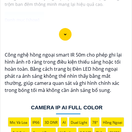
trộm ban đêm thông minh mang lại hiệu quả cao.
Camera SMD Plus là dòng camera chính hãng được
trang bị công nghệ hình ảnh mang đến chất lượng
hình ảnh sắc nét và rõ ràng. Với khả năng quan sát
Công nghệ hồng ngoại smart IR 50m cho phép ghi lại
trong điều kiện ánh sáng yếu và tầm nhìn xa, SMD Plus
hình ảnh rõ ràng trong điều kiện thiếu sáng hoặc tối
giúp bạn giám sát an ninh hiệu quả. Camera có thiết
hoàn toàn. Bằng cách trang bị Đèn LED hồng ngoại
kế thông minh dễ dàng lắp đặt và sử dụng. Camera
phát ra ánh sáng không thể nhìn thấy bằng mắt
SMD Plus là lựa chọn lý tưởng cho các hệ thống an
thường, giúp camera quan sát và ghi hình chính xác
ninh gia đình và doanh nghiệp.
trong bóng tối mà không cần ánh sáng bổ sung.
CAMERA IP AI FULL COLOR
Mic Và Loa
IP66
3D DNR
AI
Dual Light
78°
Hồng Ngoại