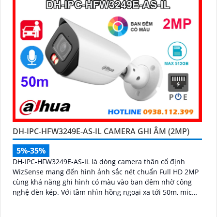
ninh
DH-IPC-HFW3249E-AS-IL CAMERA GHI ÂM (2MP)
5%-35%
DH-IPC-HFW3249E-AS-IL là dòng camera thân cố định
WizSense mang đến hình ảnh sắc nét chuẩn Full HD 2MP
cùng khả năng ghi hình có màu vào ban đêm nhờ công
nghệ đèn kép. Với tầm nhìn hồng ngoại xa tới 50m, mic
ghi âm tích hợp và khả năng phân biệt chính xác giữa
người và xe giúp giám sát hiệu quả và giảm thiểu cảnh