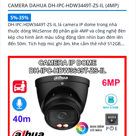
CAMERA DAHUA DH-IPC-HDW3449T-ZS-IL (4MP)
5%-35%
DH-IPC-HDW3449T-ZS-IL là camera IP dome trong nhà
thuộc dòng WizSense độ phân giải 4MP và công nghệ đèn
kép cho hình ảnh màu sống động tầm nhìn ban đêm lên
đến 50m. Tích hợp mic ghi âm, khe cắm thẻ nhớ 512GB,
hỗ trợ POE cùng khả năng nhận diện chính xác người và
phương tiện, camera mang đến giải pháp giám sát an
ninh thông minh, hiệu quả phù hợp lắp đặt tại gia đình,
văn phòng