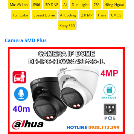
Mic Và Loa
IP66
3D DNR
AI
Dual Light
78°
Hồng Ngoại
Full Color
Speed Dome
AI Coding
2.0 MP
Thân
CMOS
Xoay 360
'
Camera SMD Plus