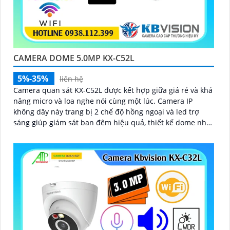
CAMERA DOME 5.0MP KX-C52L
5%-35%
liên hệ
Camera quan sát KX-C52L được kết hợp giữa giá rẻ và khả
năng micro và loa nghe nói cùng một lúc. Camera IP
không dây này trang bị 2 chế độ hồng ngoại và led trợ
sáng giúp giám sát ban đêm hiệu quả, thiết kế dome nhỏ
gọn cho ra gốc nhìn rộng đáng để tham khảo