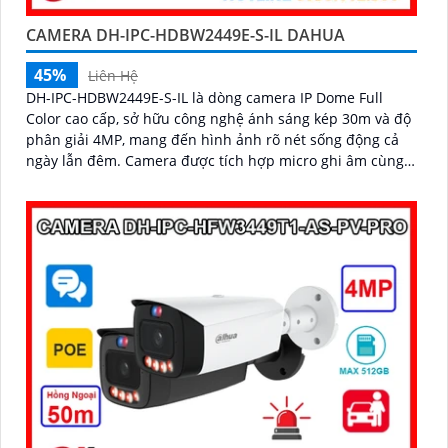
CAMERA DH-IPC-HDBW2449E-S-IL DAHUA
45%
Liên Hệ
DH-IPC-HDBW2449E-S-IL là dòng camera IP Dome Full
Color cao cấp, sở hữu công nghệ ánh sáng kép 30m và độ
phân giải 4MP, mang đến hình ảnh rõ nét sống động cả
ngày lẫn đêm. Camera được tích hợp micro ghi âm cùng
tính năng nhận diện người và phương tiện, giúp giám sát
an ninh hiệu quả