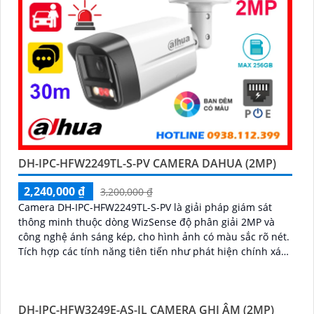
DH-IPC-HFW2249TL-S-PV CAMERA DAHUA (2MP)
2,240,000 ₫
3,200,000 ₫
Camera DH-IPC-HFW2249TL-S-PV là giải pháp giám sát
thông minh thuộc dòng WizSense độ phân giải 2MP và
công nghệ ánh sáng kép, cho hình ảnh có màu sắc rõ nét.
Tích hợp các tính năng tiên tiến như phát hiện chính xác
người và xe, đàm thoại hai chiều, hỗ trợ thẻ nhớ lên đến
256GB và tầm nhìn hồng ngoại 30m, camera giúp nâng
cao hiệu quả an ninh một cách toàn diện chuẩn IP67 lắp
DH-IPC-HFW3249E-AS-IL CAMERA GHI ÂM (2MP)
ngoài trời