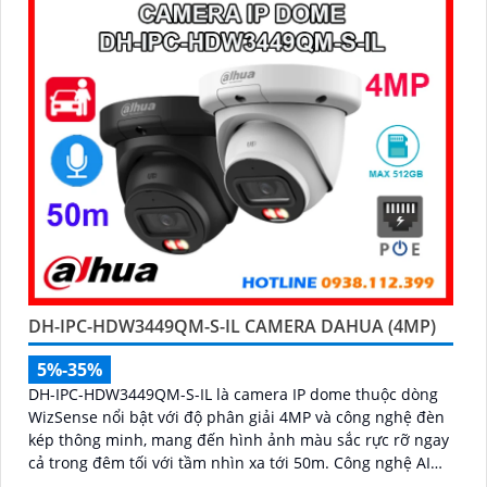
DH-IPC-HDW3449QM-S-IL CAMERA DAHUA (4MP)
5%-35%
DH-IPC-HDW3449QM-S-IL là camera IP dome thuộc dòng
WizSense nổi bật với độ phân giải 4MP và công nghệ đèn
kép thông minh, mang đến hình ảnh màu sắc rực rỡ ngay
cả trong đêm tối với tầm nhìn xa tới 50m. Công nghệ AI
camera có khả năng nhận diện chính xác người và