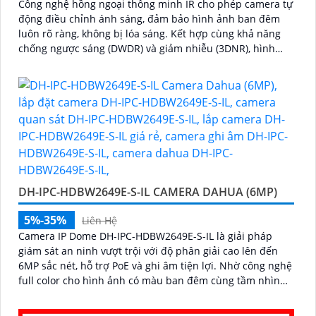
Công nghệ hồng ngoại thông minh IR cho phép camera tự
động điều chỉnh ánh sáng, đảm bảo hình ảnh ban đêm
luôn rõ ràng, không bị lóa sáng. Kết hợp cùng khả năng
chống ngược sáng (DWDR) và giảm nhiễu (3DNR), hình
ảnh thu được luôn mượt mà, màu sắc chân thực và chi
tiết rõ nét, ngay cả trong môi trường ánh sáng yếu hoặc
ánh sáng phức tạp như ngược sáng hoặc chói nắng
DH-IPC-HDBW2649E-S-IL CAMERA DAHUA (6MP)
5%-35%
Liên Hệ
Camera IP Dome DH-IPC-HDBW2649E-S-IL là giải pháp
giám sát an ninh vượt trội với độ phân giải cao lên đến
6MP sắc nét, hỗ trợ PoE và ghi âm tiện lợi. Nhờ công nghệ
full color cho hình ảnh có màu ban đêm cùng tầm nhìn
hồng ngoại lên đến 30m