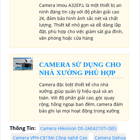
Camera Imou A32EP,L là một thiết bị an
ninh đáng tin cậy với độ phân giải cao
2K, đảm bảo hình ảnh sắc nét và chất
lượng. Thiết kế nhỏ gọn và dễ dàng lắp
đặt, phù hợp cho việc giám sát gia đình,
văn phòng hoặc cửa hàng
CAMERA SỬ DỤNG CHO
NHÀ XƯỞNG PHÙ HỢP
Camera đặc biệt thiết kế cho nhà
xưởng, giúp quản lý hiệu quả và an
toàn. Với độ phân giải cao, góc quay
rộng, hồng ngoại ban đêm, camera đảm
bảo ghi lại mọi hoạt động trong xưởng
Thông Tin:
Camera Hikvision DS-2AE4215TI-D(E)
Camera VPH-C819AI Công nghệ Cao
Camera Dahua