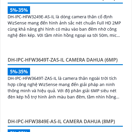
5%-35%
DH-IPC-HFW3249E-AS-IL là dòng camera thân cố định
WizSense mang đến hình ảnh sắc nét chuẩn Full HD 2MP
cùng khả năng ghi hình có màu vào ban đêm nhờ công
nghệ đèn kép. Với tầm nhìn hồng ngoại xa tới 50m, mic
ghi âm tích hợp và khả năng phân biệt chính xác giữa
người và xe giúp giám sát hiệu quả và giảm thiểu cảnh
báo giả, hỗ trợ khe thẻ nhớ lên đến 512GB, chuẩn chống
DH-IPC-HFW3649T-ZAS-IL CAMERA DAHUA (6MP)
nước IP67 giá rẻ
5%-35%
DH-IPC-HFW3649T-ZAS-IL là camera thân ngoài trời tích
hợp công nghệ WizSense mang đến giải pháp an ninh
thông minh và hiệu quả. Với độ phân giải 6MP siêu nét
đèn kép hỗ trợ hình ảnh màu ban đêm, tầm nhìn hồng
ngoại 60m, cùng micro ghi âm và khả năng nhận diện
chính xác người và xe, camera đảm bảo giám sát chuẩn
xác 24/7 hỗ trợ POE, khe thẻ nhớ lên đến 512GB và chuẩn
DH-IPC-HFW3849E-AS-IL CAMERA DAHUA (8MP)
chống nước IP67