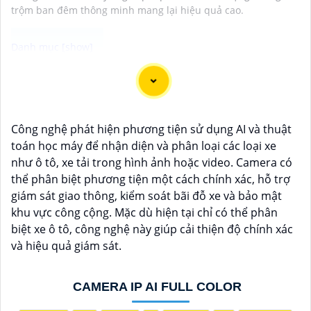
trộm ban đêm thông minh mang lại hiệu quả cao.
Camera SMD Plus là dòng camera chính hãng được
trang bị công nghệ hình ảnh mang đến chất lượng
hình ảnh sắc nét và rõ ràng. Với khả năng quan sát
Công nghệ phát hiện phương tiện sử dụng AI và thuật
trong điều kiện ánh sáng yếu và tầm nhìn xa, SMD Plus
toán học máy để nhận diện và phân loại các loại xe
giúp bạn giám sát an ninh hiệu quả. Camera có thiết
như ô tô, xe tải trong hình ảnh hoặc video. Camera có
kế thông minh dễ dàng lắp đặt và sử dụng. Camera
thể phân biệt phương tiện một cách chính xác, hỗ trợ
SMD Plus là lựa chọn lý tưởng cho các hệ thống an
giám sát giao thông, kiểm soát bãi đỗ xe và bảo mật
ninh gia đình và doanh nghiệp.
khu vực công cộng. Mặc dù hiện tại chỉ có thể phân
biệt xe ô tô, công nghệ này giúp cải thiện độ chính xác
và hiệu quả giám sát.
CAMERA IP AI FULL COLOR