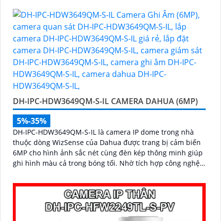
phương tiện, kết hợp với tính năng đàm thoại hai chiều,
hỗ trợ khe thẻ nhớ lên đến 512GB đáp ứng hoàn hảo an
ninh
DH-IPC-HDW3649QM-S-IL CAMERA DAHUA (6MP)
5%-35%
DH-IPC-HDW3649QM-S-IL là camera IP dome trong nhà
thuộc dòng WizSense của Dahua được trang bị cảm biến
6MP cho hình ảnh sắc nét cùng đèn kép thông minh giúp
ghi hình màu cả trong bóng tối. Nhờ tích hợp công nghệ
AI camera nhận diện chính xác người và xe, đồng thời hỗ
trợ mic ghi âm rõ ràng và khe thẻ nhớ lên đến 512GB cho
khả năng lưu trữ vượt trội với thiết kế nhỏ gọn cấp nguồn
qua PoE