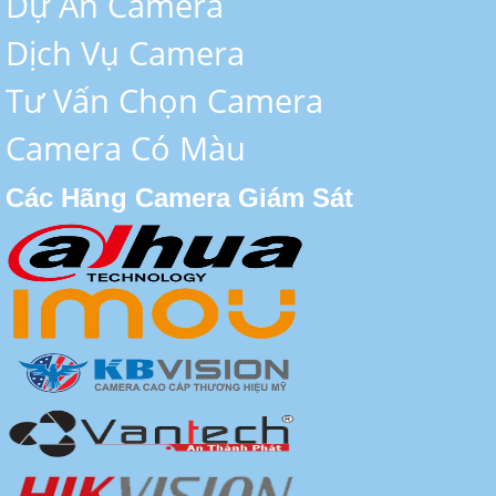
Dự Án Camera
Dịch Vụ Camera
Tư Vấn Chọn Camera
Camera Có Màu
Các Hãng Camera Giám Sát