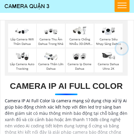
Lắp Camera Wifi
Camera Thu Âm
Camera Chống
Camera Siêu
Thân Dahua
Dahua Trong Nhà
Nhiễu 3D-DNR
Nhạy Sáng Dahua
Dahua
Lắp Camera Auto
Camera Thân Lớn
Camera Ip Dome
Camera Dahua
Tracking
Dahua
Dahua
Ultra 2K
CAMERA IP AI FULL COLOR
Camera IP AI Full Color là camera mạng sử dụng chip xử lý Ai
giúp báo động chính xác kết hợp với đèn led trợ sáng ban
đêm giám sát có màu thông minh báo động tại chỗ bằng đèn
xanh đỏ và còi cảnh báo hoặc âm thanh 110db công nghệ
nén video Ai coding tiết kiệm dung lượng ổ cứng và băng
thông khi kết nối đây là giải pháp camera báo động chống