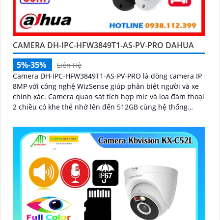
CAMERA DH-IPC-HFW3849T1-AS-PV-PRO DAHUA
5%-35%
Liên Hệ
Camera DH-IPC-HFW3849T1-AS-PV-PRO là dòng camera IP
8MP với công nghệ WizSense giúp phân biệt người và xe
chính xác. Camera quan sát tích hợp mic và loa đàm thoại
2 chiều có khe thẻ nhớ lên đến 512GB cùng hệ thống
cảnh báo chủ động với đèn xanh đỏ và âm thanh