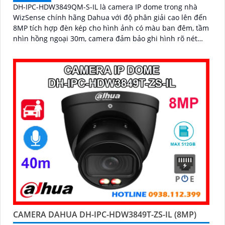
DH-IPC-HDW3849QM-S-IL là camera IP dome trong nhà
WizSense chính hãng Dahua với độ phân giải cao lên đến
8MP tích hợp đèn kép cho hình ảnh có màu ban đêm, tầm
nhìn hồng ngoại 30m, camera đảm bảo ghi hình rõ nét
trong mọi điều kiện ánh sáng. Hỗ trợ khe thẻ nhớ lên đến
512GB, tích hợp micro ghi âm, chuẩn POE và khả năng
nhận diện chính xác người và phương tiện giám sát an
ninh tốt
CAMERA DAHUA DH-IPC-HDW3849T-ZS-IL (8MP)