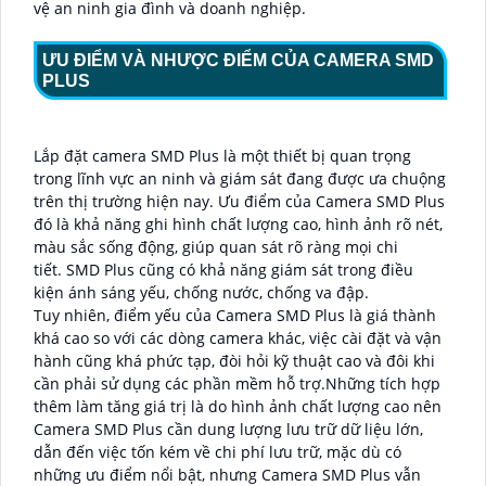
vệ an ninh gia đình và doanh nghiệp.
ƯU ĐIỂM VÀ NHƯỢC ĐIỂM CỦA CAMERA SMD
PLUS
Lắp đặt camera SMD Plus là một thiết bị quan trọng
trong lĩnh vực an ninh và giám sát đang được ưa chuộng
trên thị trường hiện nay. Ưu điểm của Camera SMD Plus
đó là khả năng ghi hình chất lượng cao, hình ảnh rõ nét,
màu sắc sống động, giúp quan sát rõ ràng mọi chi
tiết.
SMD Plus cũng có khả năng giám sát trong điều
kiện ánh sáng yếu, chống nước, chống va đập.
Tuy nhiên, điểm yếu của Camera SMD Plus là giá thành
khá cao so với các dòng camera khác, việc cài đặt và vận
hành cũng khá phức tạp, đòi hỏi kỹ thuật cao và đôi khi
cần phải sử dụng các phần mềm hỗ trợ.Những tích hợp
thêm làm tăng giá trị là do hình ảnh chất lượng cao nên
Camera SMD Plus cần dung lượng lưu trữ dữ liệu lớn,
dẫn đến việc tốn kém về chi phí lưu trữ,
mặc dù có
những ưu điểm nổi bật, nhưng Camera SMD Plus vẫn