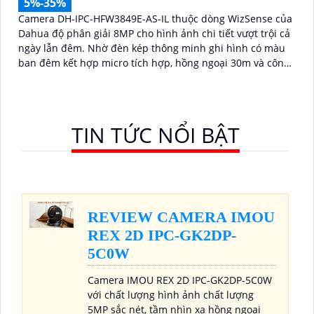
5%-35%
Camera DH-IPC-HFW3849E-AS-IL thuộc dòng WizSense của
Dahua độ phân giải 8MP cho hình ảnh chi tiết vượt trội cả
ngày lẫn đêm. Nhờ đèn kép thông minh ghi hình có màu
ban đêm kết hợp micro tích hợp, hồng ngoại 30m và công
nghệ AI nhận diện chính xác người và xe, giúp tăng cường
bảo mật hiệu quả
TIN TỨC NỔI BẬT
REVIEW CAMERA IMOU
REX 2D IPC-GK2DP-
5C0W
Camera IMOU REX 2D IPC-GK2DP-5C0W
với chất lượng hình ảnh chất lượng
5MP sắc nét, tầm nhìn xa hồng ngoại