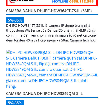
CAMERA DAHUA DH-IPC-HDW3649T-ZS-IL (6MP)
5%-35%
DH-IPC-HDW3649T-ZS-IL là camera IP dome trong nhà
thuộc dòng WizSense của Dahua độ phân giải 6MP cùng
công nghệ đèn kép cho hình ảnh màu sắc rõ nét cả trong
đêm tối đến 40m và hồng ngoại xa 50m. Camera tích hợp
micro ghi âm, khe cắm thẻ nhớ lên đến 512GB và khả
năng phát hiện chính xác người và phương tiện, nâng cao
hiệu quả giám sát an ninh hỗ trợ PoE và giá rẻ hiệu quả
CAMERA DAHUA DH-IPC-HDW3849QM-S-IL
5%-35%