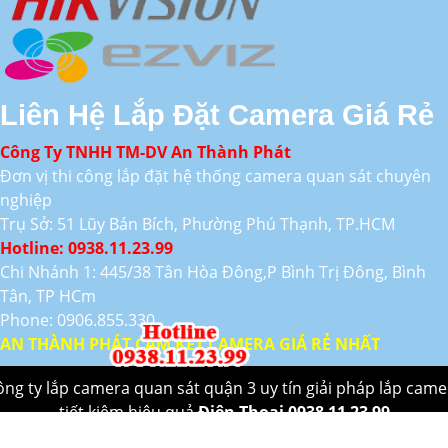
Liên Hệ Lắp Đặt Camera Giá Rẻ
Công Ty TNHH TM-DV An Thành Phát
Đơn vị thi công lắp đặt hệ thống camera quan sát chuyên
nghiệp
Trụ Sở: 51 Lũy Bán Bích, Phường Phú Thạnh, TP.HCM
Hotline: 0938.11.23.99
Chi Nhánh 1: 445/38 Tân Hòa Đông,P Bình Trị Đông, Bình
Tân, TP HCm
Phone: 0906.855.330
AN THÀNH PHÁT CAM KẾT CAMERA GIÁ RẺ NHẤT
ông ty lắp camera quan sát quận 3 uy tín giải pháp lắp came
tiết kiệm hiệu quả
Điên Thoại 0938 11 23 99