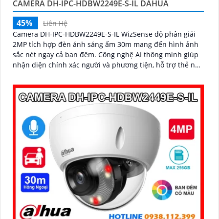
CAMERA DH-IPC-HDBW2249E-S-IL DAHUA
45%
Liên Hệ
Camera DH-IPC-HDBW2249E-S-IL WizSense độ phân giải
2MP tích hợp đèn ánh sáng ấm 30m mang đến hình ảnh
sắc nét ngay cả ban đêm. Công nghệ AI thông minh giúp
nhận diện chính xác người và phương tiện, hỗ trợ thẻ nhớ
Micro SD lên đến 256GB và mic thu âm chất lượng cao