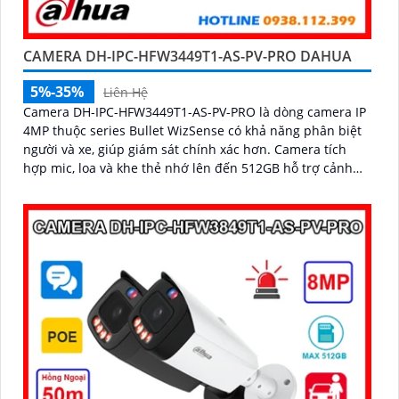
CAMERA DH-IPC-HFW3449T1-AS-PV-PRO DAHUA
5%-35%
Liên Hệ
Camera DH-IPC-HFW3449T1-AS-PV-PRO là dòng camera IP
4MP thuộc series Bullet WizSense có khả năng phân biệt
người và xe, giúp giám sát chính xác hơn. Camera tích
hợp mic, loa và khe thẻ nhớ lên đến 512GB hỗ trợ cảnh
báo chủ động với loa và đèn báo xanh đỏ