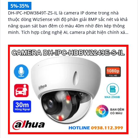
5%-35%
DH-IPC-HDW3849T-ZS-IL là camera IP dome trong nhà
thuộc dòng WizSense với độ phân giải 8MP sắc nét và khả
năng quan sát ban đêm có màu 40m nhờ đèn kép thông
minh. Tích hợp công nghệ AI, camera phát hiện chính xác
người và phương tiện, kết hợp micro ghi âm và khe thẻ
nhớ hỗ trợ đến 512GB đảm bảo lưu trữ linh hoạt và chi
tiết, hỗ trợ PoE tiện lợi đây là giải pháp giám sát an ninh
hiệu quả