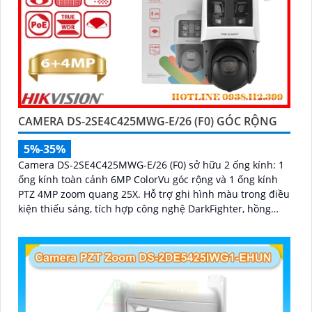
CAMERA DS-2SE4C425MWG-E/26 (F0) GÓC RỘNG
5%-35%
Camera DS-2SE4C425MWG-E/26 (F0) sở hữu 2 ống kính: 1
ống kính toàn cảnh 6MP ColorVu góc rộng và 1 ống kính
PTZ 4MP zoom quang 25X. Hỗ trợ ghi hình màu trong điều
kiện thiếu sáng, tích hợp công nghệ DarkFighter, hồng
ngoại 100m, đèn trắng 30m, Face Capture, chống rung EIS
và chuẩn nén H