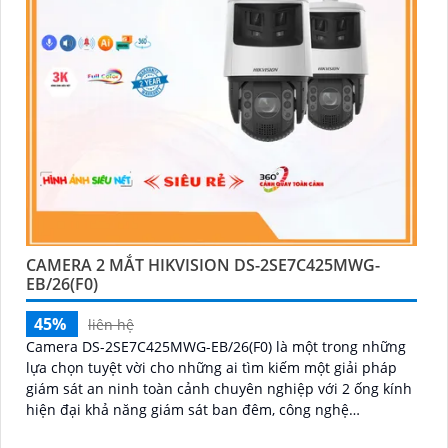
'
CAMERA 2 MẮT HIKVISION DS-2SE7C425MWG-
EB/26(F0)
45%
liên hệ
Camera DS-2SE7C425MWG-EB/26(F0) là một trong những
lựa chọn tuyệt vời cho những ai tìm kiếm một giải pháp
giám sát an ninh toàn cảnh chuyên nghiệp với 2 ống kính
hiện đại khả năng giám sát ban đêm, công nghệ
AcuSense, và tính năng cảnh báo còi đèn giúp bảo vệ an