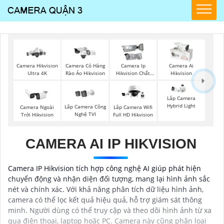
Camera Hikvision
Camera Có Hàng
Camera Ip
Camera Ai
Ultra 4K
Rào Ảo Hikvision
Hikvision Chất
Hikvision
Lượng
Lắp Camera
Hybrid Light
Lắp Camera Công
Camera Ngoài
Lắp Camera Wifi
Nghệ TVI
Trời Hikvision
Full HD Hikvision
CAMERA AI IP HIKVISION
Camera IP Hikvision tích hợp công nghệ AI giúp phát hiện
chuyển động và nhận diện đối tượng, mang lại hình ảnh sắc
nét và chính xác. Với khả năng phân tích dữ liệu hình ảnh,
camera có thể lọc kết quả hiệu quả, hỗ trợ giám sát thông
minh. Người dùng có thể truy cập và theo dõi hình ảnh từ xa
qua điện thoại, laptop hoặc PC. Camera này cũng phân loại