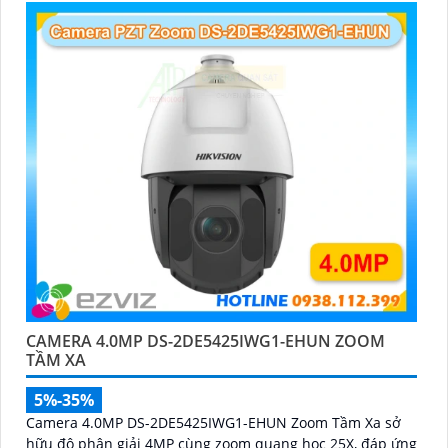
ninh một cách tối ưu.
CAMERA 4.0MP DS-2DE5425IWG1-EHUN ZOOM
TẦM XA
5%-35%
Camera 4.0MP DS-2DE5425IWG1-EHUN Zoom Tầm Xa sở
hữu độ phân giải 4MP cùng zoom quang học 25X, đáp ứng