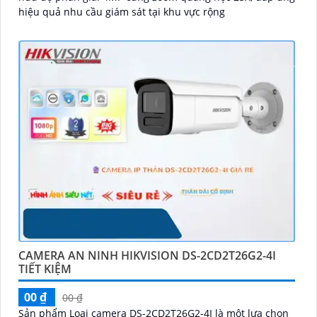
hiệu quả nhu cầu giám sát tại khu vực rộng
CAMERA AN NINH HIKVISION DS-2CD2T26G2-4I
TIẾT KIỆM
00 ₫
00 ₫
Sản phẩm Loại camera DS-2CD2T26G2-4I là một lựa chọn