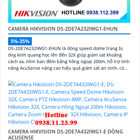
CAMERA HIKVISION DS-2DE7A232IWG1-EHUN
5%-35%
DS-2DE7A232IWG1-EHUN là dòng speed dome trang bị
ống kính quang học lên đến 32X giúp giám sát khoảng
cách xa, nhìn ban đêm bằng hồng ngoại 200m, hỗ trợ tính
năng AcuSense nâng cao hiệu quả giám sát an ninh, có
tốc độ lấy nét cao nhờ công nghệ Self-learning
CAMERA HIKVISION DS-2DE7A432IWG1-E DÒNG
ACUSENSE