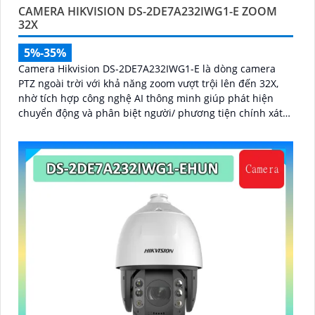
CAMERA HIKVISION DS-2DE7A232IWG1-E ZOOM
32X
5%-35%
Camera Hikvision DS-2DE7A232IWG1-E là dòng camera
PTZ ngoài trời với khả năng zoom vượt trội lên đến 32X,
nhờ tích hợp công nghệ AI thông minh giúp phát hiện
chuyển động và phân biệt người/ phương tiện chính xát
bên cạnh đó là c và loa dược tích hợp mang đến trãi
nghiệm giám sát có âm thanh