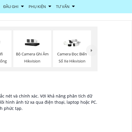
ĐẦU GHI
PHỤ KIỆN
TƯ VẤN
Bộ Camera Ghi Âm
fi
Camera Đọc Biển
Hikvision
hống
Số Xe Hikvision
ắc nét và chính xác. Với khả năng phân tích dữ
õi hình ảnh từ xa qua điện thoại, laptop hoặc PC.
nh phức tạp.