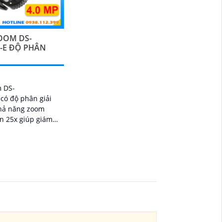
OOM DS-
-E ĐỘ PHÂN
 DS-
có độ phân giải
khả năng zoom
n 25x giúp giám
ng môi trường rộng