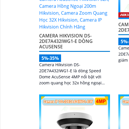
CAME
2DE
CAMERA HIKVISION DS-
2DE7A432IWG1-E DÒNG
5%
ACUSENSE
Came
2DE7
5%-35%
giám 
Camera Hikvision DS-
2DE7A432IWG1-E là dòng Speed
Dome AcuSense 4MP nổi bật với
zoom quang học 32x hồng ngoại
200m và công nghệ DarkFighter cho
hình ảnh rõ nét ngày đêm