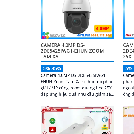
CAMERA 4.0MP DS-
CAM
2DE5425IWG1-EHUN ZOOM
2DE
TẦM XA
25X
5%-35%
5%
Camera 4.0MP DS-2DE5425IWG1-
Came
EHUN Zoom Tầm Xa sở hữu độ phân
phân 
giải 4MP cùng zoom quang học 25X,
ngoại
đáp ứng hiệu quả nhu cầu giám sát
ổng đ
tại khu vực rộng
'