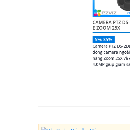
CAMERA PTZ DS
E ZOOM 25X
5%-35%
Camera PTZ DS-2D
dòng camera ngoài 
năng Zoom 25X và 
4.0MP giúp giám sá
khu vực rộng lớn