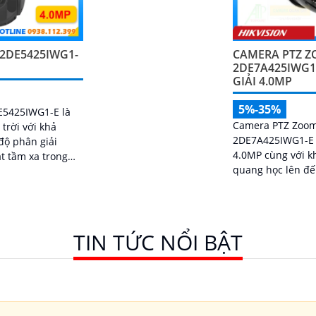
-2DE5425IWG1-
CAMERA PTZ Z
2DE7A425IWG1
GIẢI 4.0MP
5%-35%
E5425IWG1-E là
Camera PTZ Zoom
trời với khả
2DE7A425IWG1-E 
độ phân giải
4.0MP cùng với 
t tầm xa trong
quang học lên đế
sát hiệu quả tro
lớn
TIN TỨC NỔI BẬT