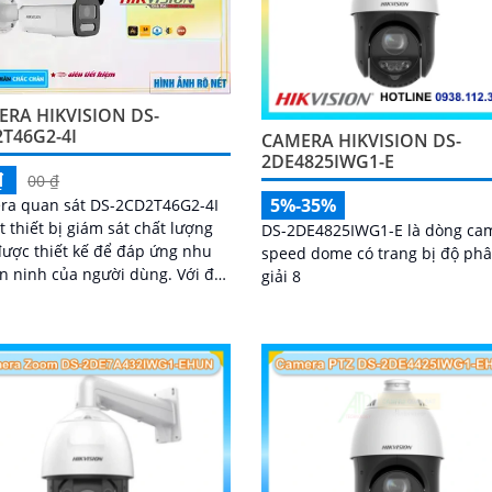
RA HIKVISION DS-
T46G2-4I
CAMERA HIKVISION DS-
2DE4825IWG1-E
₫
00 ₫
5%-35%
ra quan sát DS-2CD2T46G2-4I
t thiết bị giám sát chất lượng
DS-2DE4825IWG1-E là dòng ca
được thiết kế để đáp ứng nhu
speed dome có trang bị độ ph
 ninh của người dùng. Với độ
giải 8
giải 4MP và công nghệ tiên
.