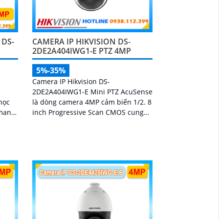
 DS-
CAMERA IP HIKVISION DS-
2DE2A404IWG1-E PTZ 4MP
5%-35%
Camera IP Hikvision DS-
2DE2A404IWG1-E Mini PTZ AcuSense
học
là dòng camera 4MP cảm biến 1/2. 8
 mang
inch Progressive Scan CMOS cung
trong
cấp hình ảnh sắc nét