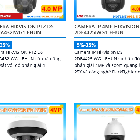
RA HIKVISION PTZ DS-
CAMERA IP 4MP HIKVISION
7A432IWG1-EHUN
2DE4425IWG1-EHUN
-35%
5%-35%
ra HIKVISION PTZ DS-
Camera IP HikVision DS-
A432IWG1-EHUN có khả năng
2DE4425IWG1-EHUN sở hữu độ
sát với độ phân giải 4
phân giải 4MP và zoom quang 
25X và công nghệ DarkFighter
đến hình ảnh sắc nét ngay cả 
điều kiện thiếu sáng