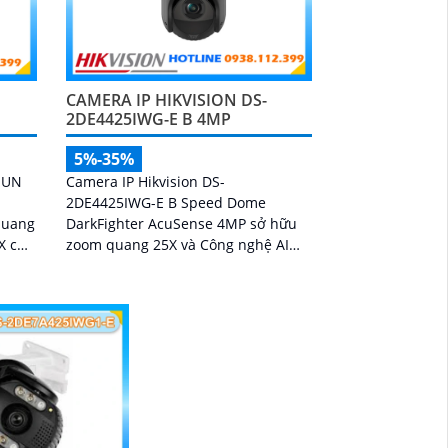
CAMERA IP HIKVISION DS-
2DE4425IWG-E B 4MP
5%-35%
HUN
Camera IP Hikvision DS-
2DE4425IWG-E B Speed Dome
quang
DarkFighter AcuSense 4MP sở hữu
X cho
zoom quang 25X và Công nghệ AI
hoảng
nhận diện người và phương tiện, hỗ
n
trợ chụp ảnh khuôn mặt lên đến 5
hụp
khuôn mặt cùng 1 thời điểm