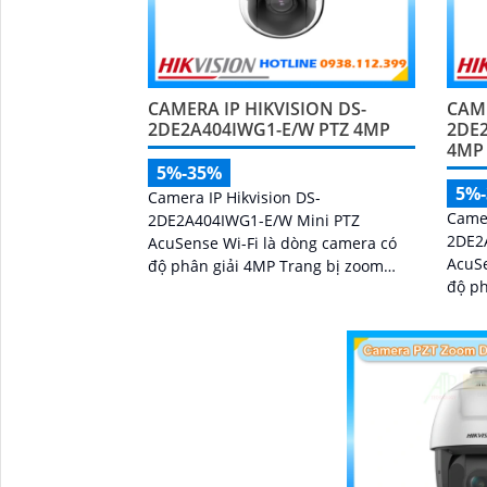
CAMERA IP HIKVISION DS-
CAME
2DE2A404IWG1-E/W PTZ 4MP
2DE
4MP
5%-35%
5%
Camera IP Hikvision DS-
Camer
2DE2A404IWG1-E/W Mini PTZ
2DE2
AcuSense Wi-Fi là dòng camera có
AcuSe
độ phân giải 4MP Trang bị zoom
độ ph
quang học 4X kết hợp zoom kỹ thuật
quang
số 16X giúp quan sát rõ các đối
phươn
tượng ở khoảng cách xa
hồng 
nối k
thống