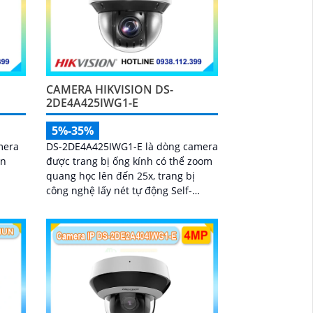
CAMERA HIKVISION DS-
2DE4A425IWG1-E
5%-35%
mera
DS-2DE4A425IWG1-E là dòng camera
ân
được trang bị ống kính có thể zoom
quang học lên đến 25x, trang bị
công nghệ lấy nét tự động Self-
learning, trang bị tính năng Ai nhận
diện chính xác tích hợp AcuSearch
khi kết hợp chung với đầu ghi hình,
nhìn ban đêm bằng hồng ngoại 50m