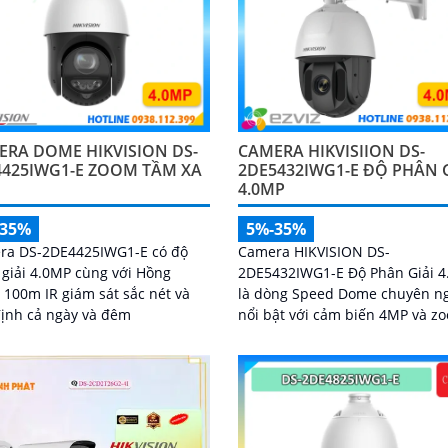
ERA DOME HIKVISION DS-
CAMERA HIKVISIION DS-
4425IWG1-E ZOOM TẦM XA
2DE5432IWG1-E ĐỘ PHÂN 
4.0MP
-35%
5%-35%
ra DS-2DE4425IWG1-E có độ
Camera HIKVISION DS-
giải 4.0MP cùng với Hồng
2DE5432IWG1-E Độ Phân Giải 
 100m IR giám sát sắc nét và
là dòng Speed Dome chuyên n
ịnh cả ngày và đêm
nổi bật với cảm biến 4MP và z
quang học 32X, hỗ trợ giám sát
tiết ở khoảng cách xa