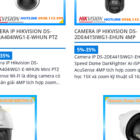
RA IP HIKVISION DS-
CAMERA IP HIKVISION DS-
2A404IWG1-E-WHUN PTZ
2DE4415IWG1-EHUN 4MP
5%-35%
-35%
Camera IP DS-2DE4415IWG1-E
a IP Hikvision DS-
Speed Dome DarkFighter AI-ISP
A404IWG1-E-WHUN Mini PTZ
AcuSense 4MP tích hợp zoom 
nse Wi-Fi là dòng camera có
học 15X và zoom kỹ thuật số 16
ân giải 4MP tích hợp zoom
khả năng quan sát chi tiết ở k
 4X, AI nhận diện người và
cách xa, AI AcuSense nhận diệ
g tiện, đàm thoại hai chiều,
người và phương tiện hỗ trợ c
ngoại 20m cùng khả năng kết
đồng thời tối đa 5 khuôn mặt
hông dây linh hoạt cho hệ
 giám sát hiện đại