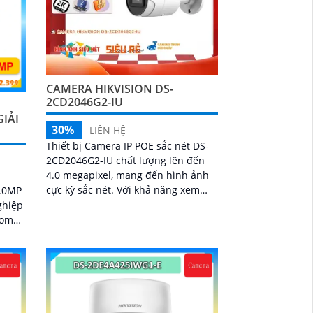
CAMERA HIKVISION DS-
2CD2046G2-IU
GIẢI
30%
LIÊN HỆ
Thiết bị Camera IP POE sắc nét DS-
2CD2046G2-IU chất lượng lên đến
4.0 megapixel, mang đến hình ảnh
cực kỳ sắc nét. Với khả năng xem
4.0MP
ban đêm thông qua hồng ngoại
ghiệp
40m, thiết bị...
oom
 chi