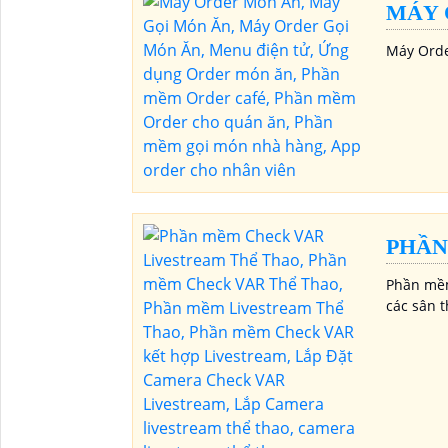
MÁY 
Máy Orde
PHẦN
Phần mềm
các sân t