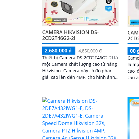
CAMERA HIKVISION DS-
CAME
2CD2T46G2-2I
2CD2
2,680,000 ₫
00 
4,850,000 ₫
Thiết bị Camera DS-2CD2T46G2-2I là
Came
một Camera chất lượng cao từ hãng
là mộ
Hikvision. Camera này có độ phân
cao, 
giải cao lên đến 4MP, cho hình ảnh
cầu an
sắc nét và chi tiết. Nó được trang bị
phân 
công nghệ EXIR 2
tiến,..