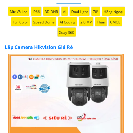
những thương hiệu hàng đầu thế giới về giải pháp an
ninh video. Với các tính năng và công nghệ tiên tiến,
Mic Và Loa
IP66
3D DNR
AI
Dual Light
78°
Hồng Ngoại
camera Hikvision không chỉ
chắc chắn
chất lượng
Full Color
Speed Dome
AI Coding
2.0 MP
Thân
CMOS
hình ảnh sắc nét mà còn đem đến sự tin cậy và an
toàn cho dự án của quý vị.
Xoay 360
Nếu quý vị quan tâm đến việc lắp đặt camera Hikvision
giá rẻ và chuyên nghiệp cho dự án của mình, chúng tôi
Lắp Camera Hikvision Giá Rẻ
luôn sẵn lòng hỗ trợ và tư vấn cho quý vị.
'