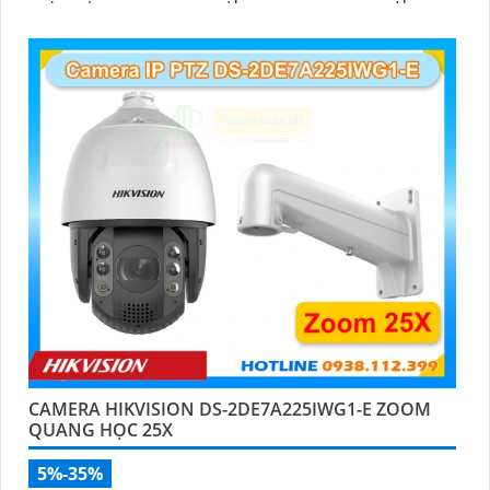
chung với đầu ghi hình, nhìn ban đêm bằng hồng ngoại
50m
CAMERA HIKVISION DS-2DE7A225IWG1-E ZOOM
QUANG HỌC 25X
5%-35%