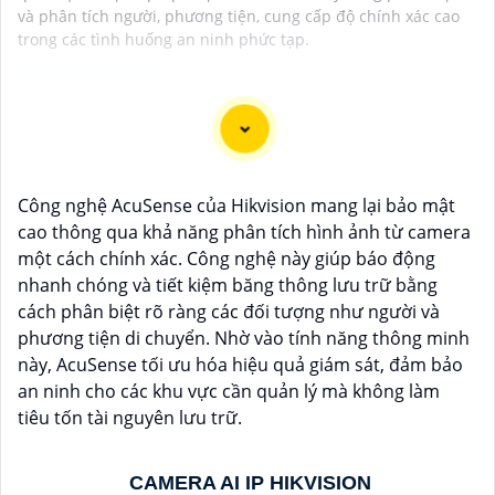
và phân tích người, phương tiện, cung cấp độ chính xác cao
trong các tình huống an ninh phức tạp.
Dĩ nhiên, dưới đây là một mẫu văn bản giới thiệu dành
cho dự án lắp đặt camera Hikvision giá rẻ và chuyên
Công nghệ AcuSense của Hikvision mang lại bảo mật
nghiệp:
cao thông qua khả năng phân tích hình ảnh từ camera
một cách chính xác. Công nghệ này giúp báo động
Chào quý khách hàng,
nhanh chóng và tiết kiệm băng thông lưu trữ bằng
Chúng tôi xin trân trọng giới thiệu đến quý vị dịch vụ
cách phân biệt rõ ràng các đối tượng như người và
lắp đặt camera Hikvision giá rẻ và chuyên nghiệp cho
phương tiện di chuyển. Nhờ vào tính năng thông minh
dự án của quý vị.
này, AcuSense tối ưu hóa hiệu quả giám sát, đảm bảo
Với kinh nghiệm lâu năm trong lĩnh vực lắp đặt
an ninh cho các khu vực cần quản lý mà không làm
camera an ninh, đội ngũ kỹ thuật viên của chúng tôi
tiêu tốn tài nguyên lưu trữ.
cam kết sẽ mang đến cho quý vị những giải pháp an
ninh hiệu quả, đáng tin cậy và tiết kiệm chi phí.
Camera của Hikvision được biết đến là một trong
CAMERA AI IP HIKVISION