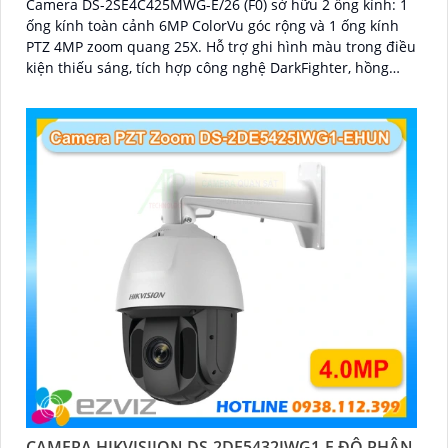
Camera DS-2SE4C425MWG-E/26 (F0) sở hữu 2 ống kính: 1
ống kính toàn cảnh 6MP ColorVu góc rộng và 1 ống kính
PTZ 4MP zoom quang 25X. Hỗ trợ ghi hình màu trong điều
kiện thiếu sáng, tích hợp công nghệ DarkFighter, hồng
ngoại 100m, đèn trắng 30m, Face Capture, chống rung EIS
và chuẩn nén H
CAMERA HIKVISIION DS-2DE5432IWG1-E ĐỘ PHÂN