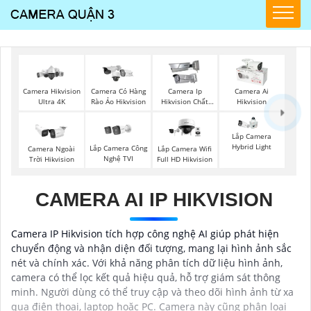
Camera Hikvision
Camera Có Hàng
Camera Ip
Camera Ai
Ultra 4K
Rào Ảo Hikvision
Hikvision Chất
Hikvision
Lượng
Lắp Camera
Hybrid Light
Lắp Camera Công
Camera Ngoài
Lắp Camera Wifi
Nghệ TVI
Trời Hikvision
Full HD Hikvision
CAMERA AI IP HIKVISION
Camera IP Hikvision tích hợp công nghệ AI giúp phát hiện
chuyển động và nhận diện đối tượng, mang lại hình ảnh sắc
nét và chính xác. Với khả năng phân tích dữ liệu hình ảnh,
camera có thể lọc kết quả hiệu quả, hỗ trợ giám sát thông
minh. Người dùng có thể truy cập và theo dõi hình ảnh từ xa
qua điện thoại, laptop hoặc PC. Camera này cũng phân loại