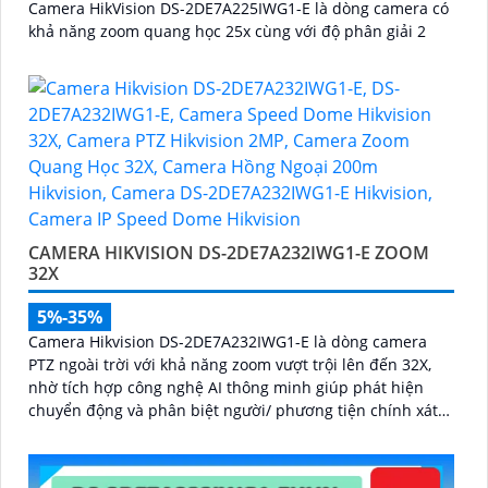
Camera HikVision DS-2DE7A225IWG1-E là dòng camera có
khả năng zoom quang học 25x cùng với độ phân giải 2
CAMERA HIKVISION DS-2DE7A232IWG1-E ZOOM
32X
5%-35%
Camera Hikvision DS-2DE7A232IWG1-E là dòng camera
PTZ ngoài trời với khả năng zoom vượt trội lên đến 32X,
nhờ tích hợp công nghệ AI thông minh giúp phát hiện
chuyển động và phân biệt người/ phương tiện chính xát
bên cạnh đó là c và loa dược tích hợp mang đến trãi
nghiệm giám sát có âm thanh