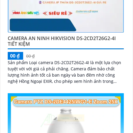
CAMERA AN NINH HIKVISION DS-2CD2T26G2-4I
TIẾT KIỆM
00 ₫
00 ₫
Sản phẩm Loại camera DS-2CD2T26G2-4I là một lựa chọn
tuyệt vời với giá cả phải chăng. Camera đảm bảo chất
lượng hình ảnh tốt cả ban ngày và ban đêm nhờ công
nghệ Hồng Ngoại EXIR, cho phép xem hình ảnh trong
khoảng cách lên đến 60 mét vào ban đêm