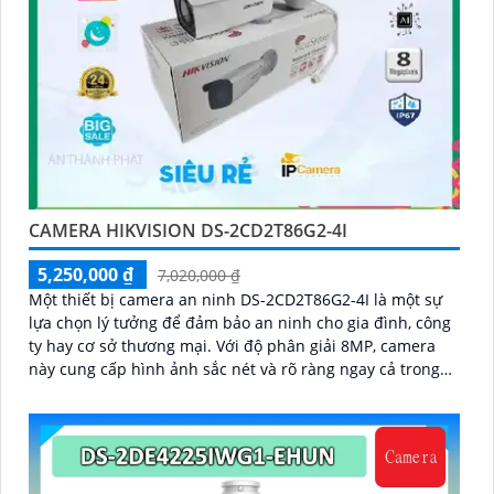
CAMERA HIKVISION DS-2CD2T86G2-4I
5,250,000 ₫
7,020,000 ₫
Một thiết bị camera an ninh DS-2CD2T86G2-4I là một sự
lựa chọn lý tưởng để đảm bảo an ninh cho gia đình, công
ty hay cơ sở thương mại. Với độ phân giải 8MP, camera
này cung cấp hình ảnh sắc nét và rõ ràng ngay cả trong
điều kiện ánh sáng yếu