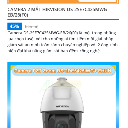
CAMERA 2 MẮT HIKVISION DS-2SE7C425MWG-
EB/26(F0)
45%
liên hệ
Camera DS-2SE7C425MWG-EB/26(F0) là một trong những
lựa chọn tuyệt vời cho những ai tìm kiếm một giải pháp
giám sát an ninh toàn cảnh chuyên nghiệp với 2 ống kính
hiện đại khả năng giám sát ban đêm, công nghệ
AcuSense, và tính năng cảnh báo còi đèn giúp bảo vệ an
ninh một cách tối ưu.