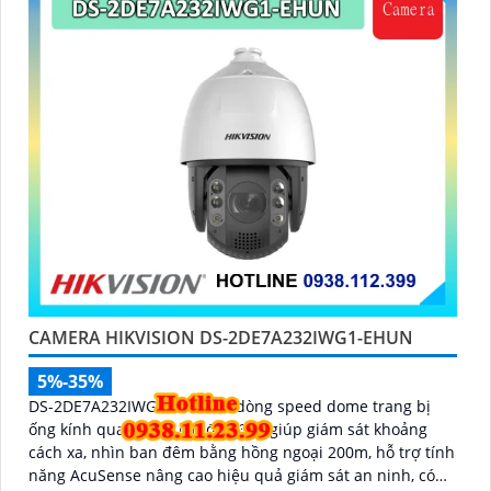
CAMERA HIKVISION DS-2DE7A232IWG1-EHUN
5%-35%
DS-2DE7A232IWG1-EHUN là dòng speed dome trang bị
ống kính quang học lên đến 32X giúp giám sát khoảng
cách xa, nhìn ban đêm bằng hồng ngoại 200m, hỗ trợ tính
năng AcuSense nâng cao hiệu quả giám sát an ninh, có