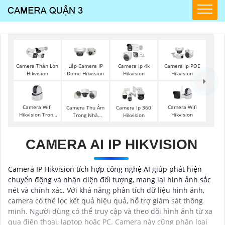
Camera Thân Lớn
Lắp Camera IP
Camera Ip 4k
Camera Ip POE
Hikvision
Dome Hikvision
Hikvision
Hikvision
Camera Wifi
Camera Wifi
Camera Thu Âm
Camera Ip 360
Hikvision Trong
Hikvision
Trong Nhà
Hikvision
Nhà
Hikvision
CAMERA AI IP HIKVISION
Camera IP Hikvision tích hợp công nghệ AI giúp phát hiện
chuyển động và nhận diện đối tượng, mang lại hình ảnh sắc
nét và chính xác. Với khả năng phân tích dữ liệu hình ảnh,
camera có thể lọc kết quả hiệu quả, hỗ trợ giám sát thông
minh. Người dùng có thể truy cập và theo dõi hình ảnh từ xa
qua điện thoại, laptop hoặc PC. Camera này cũng phân loại