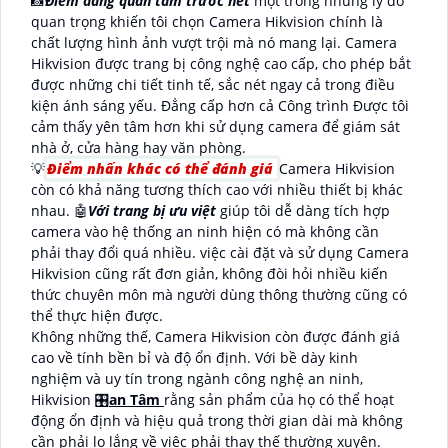
📸
Điểm đáng quan tâm trước hết
một trong những lý do
quan trọng khiến tôi chọn Camera Hikvision chính là
chất lượng hình ảnh vượt trội mà nó mang lại. Camera
Hikvision được trang bị công nghệ cao cấp, cho phép bắt
được những chi tiết tinh tế, sắc nét ngay cả trong điều
kiện ánh sáng yếu. Đẳng cấp hơn cả Công trình Được tôi
cảm thấy yên tâm hơn khi sử dụng camera để giám sát
nhà ở, cửa hàng hay văn phòng.
💡
Điểm nhấn khác có thể đánh giá
Camera Hikvision
còn có khả năng tương thích cao với nhiều thiết bị khác
nhau. 🤖️
Với trang bị ưu việt
giúp tôi dễ dàng tích hợp
camera vào hệ thống an ninh hiện có mà không cần
phải thay đổi quá nhiều. việc cài đặt và sử dụng Camera
Hikvision cũng rất đơn giản, không đòi hỏi nhiều kiến
thức chuyên môn mà người dùng thông thường cũng có
thể thực hiện được.
Không những thế, Camera Hikvision còn được đánh giá
cao về tính bền bỉ và độ ổn định. Với bề dày kinh
nghiệm và uy tín trong ngành công nghệ an ninh,
Hikvision 🎛
an Tâm
rằng sản phẩm của họ có thể hoạt
động ổn định và hiệu quả trong thời gian dài mà không
cần phải lo lắng về việc phải thay thế thường xuyên.