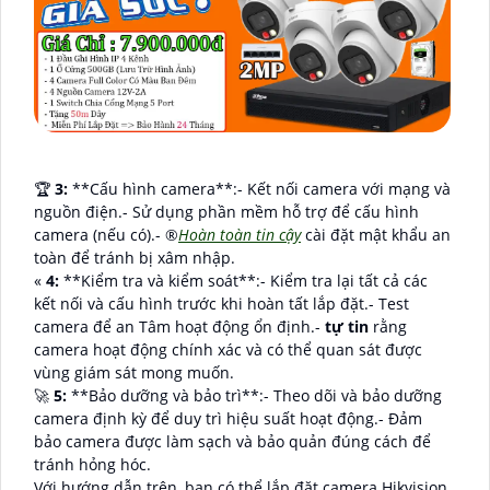
️🏆
3:
**Cấu hình camera**:- Kết nối camera với mạng và
nguồn điện.- Sử dụng phần mềm hỗ trợ để cấu hình
camera (nếu có).- ®️
Hoàn toàn tin cậy
cài đặt mật khẩu an
toàn để tránh bị xâm nhập.
«
4:
**Kiểm tra và kiểm soát**:- Kiểm tra lại tất cả các
kết nối và cấu hình trước khi hoàn tất lắp đặt.- Test
camera để an Tâm hoạt động ổn định.-
tự tin
rằng
camera hoạt động chính xác và có thể quan sát được
vùng giám sát mong muốn.
🚀
5:
**Bảo dưỡng và bảo trì**:- Theo dõi và bảo dưỡng
camera định kỳ để duy trì hiệu suất hoạt động.- Đảm
bảo camera được làm sạch và bảo quản đúng cách để
tránh hỏng hóc.
Với hướng dẫn trên, bạn có thể lắp đặt camera Hikvision