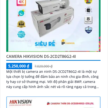
CAMERA HIKVISION DS-2CD2T86G2-4I
5,250,000 ₫
7,020,000 ₫
Một thiết bị camera an ninh DS-2CD2T86G2-4I là một sự
lựa chọn lý tưởng để đảm bảo an ninh cho gia đình, công
ty hay cơ sở thương mại. Với độ phân giải 8MP, camera
này cung cấp hình ảnh sắc nét và rõ ràng ngay cả trong
điều kiện ánh sáng yếu