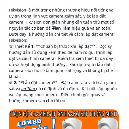
Hikvision là một trong những thương hiệu nổi tiếng và
uy tín trong lĩnh vực camera giám sát. Việc lắp đặt
camera Hikvision đơn giản nhưng cần tuân thủ một số
nguyên tắc cơ bản để 🎛
an Tâm
hiệu quả và an toàn.
Dưới đây là hướng dẫn chi tiết về cách lắp đặt camera
Hikvision:
💢 Thiết Kế
1:
**Chuẩn bị trước khi lắp đặt**:- Đọc kỹ
hướng dẫn sử dụng kèm theo để nắm rõ qui trình lắp
đặt và cấu hình camera.- Kiểm tra xem thiết bị đã đầy
đủ và hoạt động bình thường.- Xác định vị trí lắp đặt
camera sao cho có tầm quan sát rộng và không bị che
khuất.
☫
2:
**Lắp đặt camera**:- Đặt camera ở vị trí cần giám
sát và
an Tâm
nó cố định và ổn định.- Kết nối cáp nguồn
và cáp mạng cho camera.- Điều chỉnh góc quay và
hướng camera sao cho tối ưu.