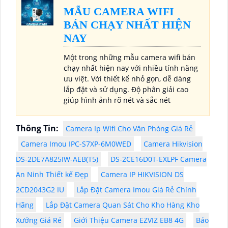
MẪU CAMERA WIFI
BÁN CHẠY NHẤT HIỆN
NAY
Một trong những mẫu camera wifi bán
chạy nhất hiện nay với nhiều tính năng
ưu việt. Với thiết kế nhỏ gọn, dễ dàng
lắp đặt và sử dụng. Độ phân giải cao
giúp hình ảnh rõ nét và sắc nét
Thông Tin:
Camera Ip Wifi Cho Văn Phòng Giá Rẻ
Camera Imou IPC-S7XP-6M0WED
Camera Hikvision
DS-2DE7A825IW-AEB(T5)
DS-2CE16D0T-EXLPF Camera
An Ninh Thiết kế Đẹp
Camera IP HIKVISION DS
2CD2043G2 IU
Lắp Đặt Camera Imou Giá Rẻ Chính
Hãng
Lắp Đặt Camera Quan Sát Cho Kho Hàng Kho
Xưởng Giá Rẻ
Giới Thiệu Camera EZVIZ EB8 4G
Báo