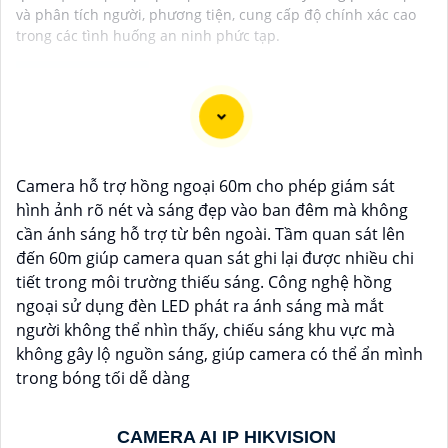
và phân tích người, phương tiện, cung cấp độ chính xác cao
trong các tình huống an ninh phức tạp.
Dĩ nhiên, dưới đây là một mẫu văn bản giới thiệu dành
cho dự án lắp đặt camera Hikvision giá rẻ và chuyên
Camera hỗ trợ hồng ngoại 60m cho phép giám sát
nghiệp:
hình ảnh rõ nét và sáng đẹp vào ban đêm mà không
cần ánh sáng hỗ trợ từ bên ngoài. Tầm quan sát lên
Chào quý khách hàng,
đến 60m giúp camera quan sát ghi lại được nhiều chi
Chúng tôi xin trân trọng giới thiệu đến quý vị dịch vụ
tiết trong môi trường thiếu sáng. Công nghệ hồng
lắp đặt camera Hikvision giá rẻ và chuyên nghiệp cho
ngoại sử dụng đèn LED phát ra ánh sáng mà mắt
dự án của quý vị.
người không thể nhìn thấy, chiếu sáng khu vực mà
Với kinh nghiệm lâu năm trong lĩnh vực lắp đặt
không gây lộ nguồn sáng, giúp camera có thể ẩn mình
camera an ninh, đội ngũ kỹ thuật viên của chúng tôi
trong bóng tối dễ dàng
cam kết sẽ mang đến cho quý vị những giải pháp an
ninh hiệu quả, đáng tin cậy và tiết kiệm chi phí.
Camera của Hikvision được biết đến là một trong
CAMERA AI IP HIKVISION