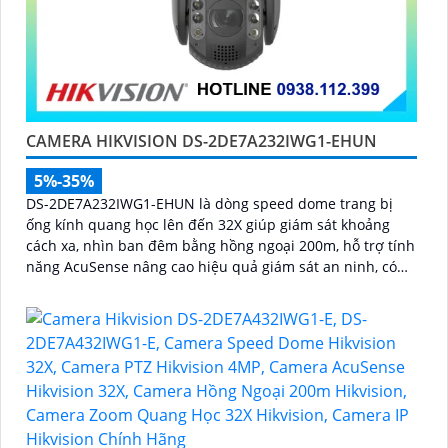
CAMERA HIKVISION DS-2DE7A232IWG1-EHUN
5%-35%
DS-2DE7A232IWG1-EHUN là dòng speed dome trang bị
ống kính quang học lên đến 32X giúp giám sát khoảng
cách xa, nhìn ban đêm bằng hồng ngoại 200m, hỗ trợ tính
năng AcuSense nâng cao hiệu quả giám sát an ninh, có
tốc độ lấy nét cao nhờ công nghệ Self-learning