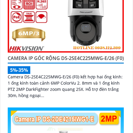
CAMERA IP GÓC RỘNG DS-2SE4C225MWG-E/26 (F0)
5%-35%
Camera DS-2SE4C225MWG-E/26 (F0) kết hợp hai ống kính:
1 ống kính toàn cảnh 6MP ColorVu 2. 8mm và 1 ống kính
PTZ 2MP DarkFighter zoom quang 25X. Hỗ trợ đèn trắng
30m, hồng ngoại...