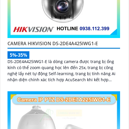
CAMERA HIKVISION DS-2DE4A425IWG1-E
5%-35%
DS-2DE4A425IWG1-E là dòng camera được trang bị ống
kính có thể zoom quang học lên đến 25x, trang bị công
nghệ lấy nét tự động Self-learning, trang bị tính năng Ai
nhận diện chính xác tích hợp AcuSearch khi kết hợp
chung với đầu ghi hình, nhìn ban đêm bằng hồng ngoại
50m