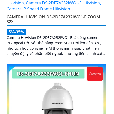
CAMERA HIKVISION DS-2DE7A232IWG1-E ZOOM
32X
5%-35%
Camera Hikvision DS-2DE7A232IWG1-E là dòng camera
PTZ ngoài trời với khả năng zoom vượt trội lên đến 32X,
nhờ tích hợp công nghệ AI thông minh giúp phát hiện
chuyển động và phân biệt người/ phương tiện chính xát
bên cạnh đó là c và loa dược tích hợp mang đến trãi
nghiệm giám sát có âm thanh