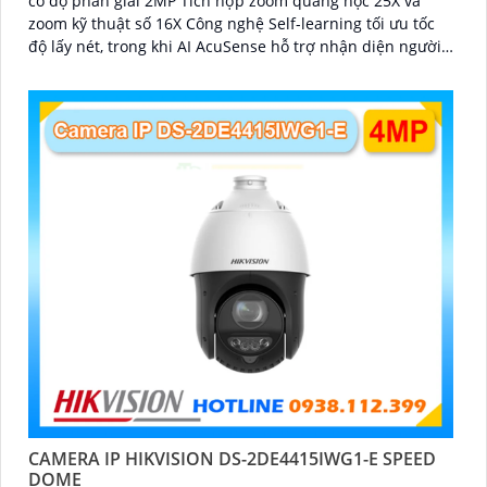
có độ phân giải 2MP Tích hợp zoom quang học 25X và
zoom kỹ thuật số 16X Công nghệ Self-learning tối ưu tốc
độ lấy nét, trong khi AI AcuSense hỗ trợ nhận diện người
và phương tiện, chụp tối đa 5 khuôn mặt đồng thời
CAMERA IP HIKVISION DS-2DE4415IWG1-E SPEED
DOME