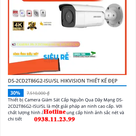
DS-2CD2T86G2-ISU/SL HIKVISION THIẾT KẾ ĐẸP
30%
7,510,000 ₫
Thiết bị Camera Giám Sát Cấp Nguồn Qua Dây Mạng DS-
2CD2T86G2-ISU/SL là một giải pháp an ninh cao cấp. Với
chất lượng hình ảnh 4K, nó cung cấp hình ảnh sắc nét và
chi tiết