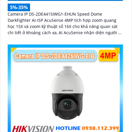
5%-35%
Camera IP DS-2DE4415IWG1-EHUN Speed Dome
DarkFighter AI-ISP AcuSense 4MP tích hợp zoom quang
học 15X và zoom kỹ thuật số 16X cho khả năng quan sát
chi tiết ở khoảng cách xa, AI AcuSense nhận diện người và
phương tiện hỗ trợ chụp đồng thời tối đa 5 khuôn mặt