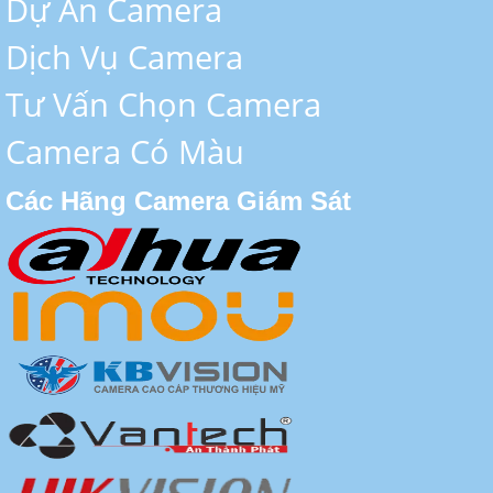
Dự Án Camera
Dịch Vụ Camera
Tư Vấn Chọn Camera
Camera Có Màu
Các Hãng Camera Giám Sát