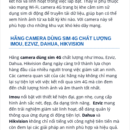
kết nối và linh hoạt trong việc lắp đặt. Thay vì phụ thuộc
vào mạng Wi-Fi, camera 4G trang bị khe cắm sim sử
dụng sim di động để truyền tải dữ liệu, giúp bạn có thể
xem hình ảnh từ xa bất kỳ khi nào. Với camera này sẽ
phù hợp cho những khu vực khó kéo dây mạng.
HÃNG CAMERA DÙNG SIM 4G CHẤT LƯỢNG
IMOU, EZVIZ, DAHUA, HIKVISION
Hãng
camera dùng sim 4G
chất lượng như Imou, Ezviz,
Dahua, Hikvision đang ngày càng trở thành lựa chọn
hàng đầu của nhiều người trong việc giám sát an ninh.
Các camera quan sát của các hãng này không chỉ mang
lại sự tiện lợi với việc kết nối qua sim 4G mà còn đem
đến chất lượng hình ảnh và âm thanh tốt nhất.
Imou
nổi bật với thiết kế hiện đại, gọn nhẹ, cung cấp
hình ảnh sắc nét, đẹp, đa dạng tính năng.
Ezviz
mang
đến trải nghiệm giám sát linh hoạt, dễ dàng quản lý
thông qua ứng dụng di động tiện lợi.
Dahua
và
Hikvision
không chỉ nổi tiếng với công nghệ tiên tiến mà
còn đem lại các giải pháp an ninh phù hợp và hiệu quả.