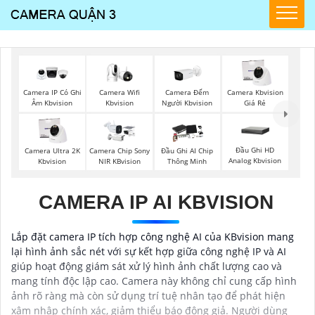
Camera Wifi
Camera Đếm
Camera IP Có Ghi
Camera Kbvision
Kbvision
Người Kbvision
Âm Kbvision
Giá Rẻ
Đầu Ghi HD
Camera Ultra 2K
Camera Chip Sony
Đầu Ghi AI Chip
Analog Kbvision
Kbvision
NIR KBvision
Thông Minh
CAMERA IP AI KBVISION
Lắp đặt camera IP tích hợp công nghệ AI của KBvision mang
lại hình ảnh sắc nét với sự kết hợp giữa công nghệ IP và AI
giúp hoạt động giám sát xử lý hình ảnh chất lượng cao và
mang tính độc lập cao. Camera này không chỉ cung cấp hình
ảnh rõ ràng mà còn sử dụng trí tuệ nhân tạo để phát hiện
xâm nhập chính xác, giảm thiểu báo động giả. Người dùng