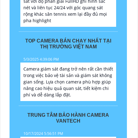
sát với độ phân giải FullHD ghi hình sắc
nét và liên tục 24/24 với góc quang sát
rộng khác sân tennis xem lại đầy đủ mọi
pha highlight
TOP CAMERA BÁN CHẠY NHẤT TẠI
THỊ TRƯỜNG VIỆT NAM
5/3/2025 4:39:06 PM
Camera giám sát đang trở nên rất cần thiết
trong việc bảo vệ tài sản và giám sát không
gian sống. Lựa chọn camera phù hợp giúp
nâng cao hiệu quả quan sát, tiết kiệm chi
phí và dễ dàng lắp đặt.
TRUNG TÂM BẢO HÀNH CAMERA
VANTECH
10/17/2024 5:56:51 PM