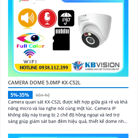
'
CAMERA DOME 5.0MP KX-C52L
5%-35%
liên hệ
Camera quan sát KX-C52L được kết hợp giữa giá rẻ và khả
năng micro và loa nghe nói cùng một lúc. Camera IP
không dây này trang bị 2 chế độ hồng ngoại và led trợ
sáng giúp giám sát ban đêm hiệu quả, thiết kế dome nhỏ
gọn cho ra gốc nhìn rộng đáng để tham khảo