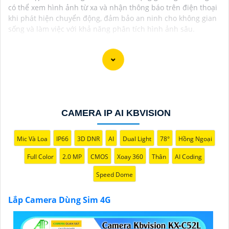
có thể xem hình ảnh từ xa và nhận thông báo trên điện thoại
khi phát hiện chuyển động, đảm bảo an ninh cho không gian
sống và làm việc với khả năng phân tích hình ảnh sâu.
Camera dùng sim 4G giúp mang lại các giải pháp an
ninh hiệu quả cho việc giám sát và bảo vệ tài sản của
bạn mà không cần đến mạng Wifi. Trên thị trường
CAMERA IP AI KBVISION
hiện nay có nhiều lựa chọn camera quan sát 4G chất
lượng với mức giá phù hợp. Dưới đây là một số
Mic Và Loa
IP66
3D DNR
AI
Dual Light
78°
Hồng Ngoại
camera đề xuất dành cho bạn tham khảo
Full Color
2.0 MP
CMOS
Xoay 360
Thân
AI Coding
Speed Dome
Lắp Camera Dùng Sim 4G