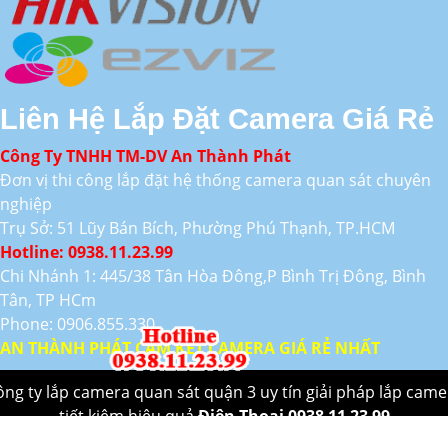
Liên Hệ Lắp Đặt Camera Giá Rẻ
Công Ty TNHH TM-DV An Thành Phát
Đơn vị thi công lắp đặt hệ thống camera quan sát chuyên
nghiệp
Trụ Sở: 51 Lũy Bán Bích, Phường Phú Thạnh, TP.HCM
Hotline: 0938.11.23.99
Chi Nhánh 1: 445/38 Tân Hòa Đông,P Bình Trị Đông, Bình
Tân, TP HCm
Phone: 0906.855.330
AN THÀNH PHÁT CAM KẾT CAMERA GIÁ RẺ NHẤT
ông ty lắp camera quan sát quận 3 uy tín giải pháp lắp came
tiết kiệm hiệu quả
Điên Thoại 0938 11 23 99