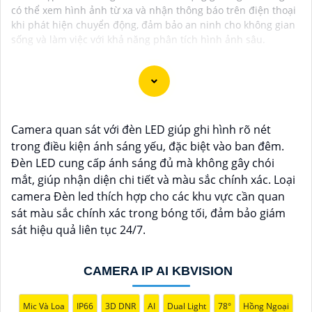
có thể xem hình ảnh từ xa và nhận thông báo trên điện thoại
khi phát hiện chuyển động, đảm bảo an ninh cho không gian
sống và làm việc với khả năng phân tích hình ảnh sâu.
Camera dùng sim 4G giúp mang lại các giải pháp an
Camera quan sát với đèn LED giúp ghi hình rõ nét
ninh hiệu quả cho việc giám sát và bảo vệ tài sản của
trong điều kiện ánh sáng yếu, đặc biệt vào ban đêm.
bạn mà không cần đến mạng Wifi. Trên thị trường
Đèn LED cung cấp ánh sáng đủ mà không gây chói
hiện nay có nhiều lựa chọn camera quan sát 4G chất
mắt, giúp nhận diện chi tiết và màu sắc chính xác. Loại
lượng với mức giá phù hợp. Dưới đây là một số
camera Đèn led thích hợp cho các khu vực cần quan
camera đề xuất dành cho bạn tham khảo
sát màu sắc chính xác trong bóng tối, đảm bảo giám
sát hiệu quả liên tục 24/7.
CAMERA IP AI KBVISION
Mic Và Loa
IP66
3D DNR
AI
Dual Light
78°
Hồng Ngoại