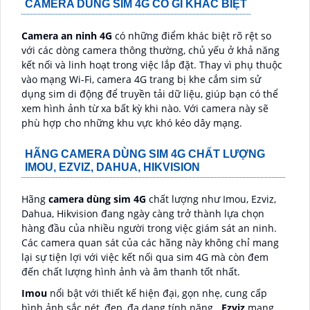
CAMERA DÙNG SIM 4G CÓ GÌ KHÁC BIỆT
Camera an ninh 4G
có những điểm khác biệt rõ rệt so
với các dòng camera thông thường, chủ yếu ở khả năng
kết nối và linh hoạt trong việc lắp đặt. Thay vì phụ thuộc
vào mạng Wi-Fi, camera 4G trang bị khe cắm sim sử
dụng sim di động để truyền tải dữ liệu, giúp bạn có thể
xem hình ảnh từ xa bất kỳ khi nào. Với camera này sẽ
phù hợp cho những khu vực khó kéo dây mạng.
HÃNG CAMERA DÙNG SIM 4G CHẤT LƯỢNG
IMOU, EZVIZ, DAHUA, HIKVISION
Hãng
camera dùng sim 4G
chất lượng như Imou, Ezviz,
Dahua, Hikvision đang ngày càng trở thành lựa chọn
hàng đầu của nhiều người trong việc giám sát an ninh.
Các camera quan sát của các hãng này không chỉ mang
lại sự tiện lợi với việc kết nối qua sim 4G mà còn đem
đến chất lượng hình ảnh và âm thanh tốt nhất.
Imou
nổi bật với thiết kế hiện đại, gọn nhẹ, cung cấp
hình ảnh sắc nét, đẹp, đa dạng tính năng.
Ezviz
mang