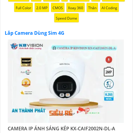
Full Color
2.0 MP
CMOS
Xoay 360
Thân
AI Coding
Speed Dome
Lắp Camera Dùng Sim 4G
'
CAMERA IP ÁNH SÁNG KÉP KX-CAIF2002N-DL-A