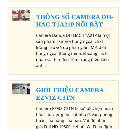
THÔNG SỐ CAMERA DH-
HAC-T1A21P NỔI BẬT
Camera Dahua DH-HAC-T1A21P là một
sản phẩm camera hồng ngoại chất
lượng cao với độ phân giải 2MP, đèn
hồng ngoại thông minh, khoảng cách
quan sát lên đến 10m trong điều kiện
ánh...
GIỚI THIỆU CAMERA
EZVIZ C3TN
Camera EZVIZ C3TN là sự lựa chọn hoàn
hảo cho việc giám sát nhà ở, văn phòng
hoặc cửa hàng của bạn. Với độ phân
giải Full HD 1080P, kết nối Wi-Fi ổn định