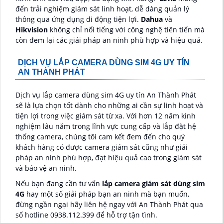
đến trải nghiệm giám sát linh hoạt, dễ dàng quản lý
thông qua ứng dụng di động tiện lợi.
Dahua
và
Hikvision
không chỉ nổi tiếng với công nghệ tiên tiến mà
còn đem lại các giải pháp an ninh phù hợp và hiệu quả.
DỊCH VỤ LẮP CAMERA DÙNG SIM 4G UY TÍN
AN THÀNH PHÁT
Dịch vụ lắp camera dùng sim 4G uy tín An Thành Phát
sẽ là lựa chọn tốt dành cho những ai cần sự linh hoạt và
tiện lợi trong việc giám sát từ xa. Với hơn 12 năm kinh
nghiệm lâu năm trong lĩnh vực cung cấp và lắp đặt hệ
thống camera, chúng tôi cam kết đem đến cho quý
khách hàng có được camera giám sát cũng như giải
pháp an ninh phù hợp, đạt hiệu quả cao trong giám sát
và bảo vệ an ninh.
Nếu bạn đang cần tư vấn
lắp camera giám sát dùng sim
4G
hay một số giải pháp bạn an ninh mà bạn muốn,
đừng ngần ngại hãy liên hệ ngay với An Thành Phát qua
số hotline 0938.112.399 để hỗ trợ tận tình.