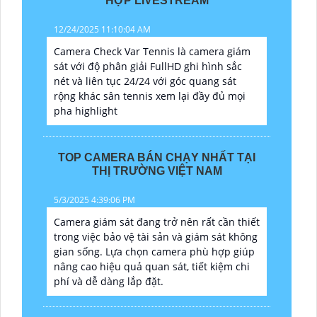
HỢP LIVESTREAM
12/24/2025 11:10:04 AM
Camera Check Var Tennis là camera giám
sát với độ phân giải FullHD ghi hình sắc
nét và liên tục 24/24 với góc quang sát
rộng khác sân tennis xem lại đầy đủ mọi
pha highlight
TOP CAMERA BÁN CHẠY NHẤT TẠI
THỊ TRƯỜNG VIỆT NAM
5/3/2025 4:39:06 PM
Camera giám sát đang trở nên rất cần thiết
trong việc bảo vệ tài sản và giám sát không
gian sống. Lựa chọn camera phù hợp giúp
nâng cao hiệu quả quan sát, tiết kiệm chi
phí và dễ dàng lắp đặt.