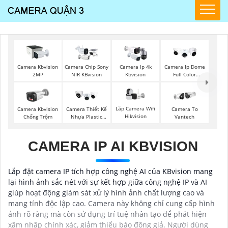
Camera Kbvision
Camera Chip Sony
Camera Ip 4k
Camera Ip Dome
2MP
NIR KBvision
Kbvision
Full Color
Kbvision
Lắp Camera Wifi
Camera Kbvision
Camera Thiết Kế
Camera To
Hikvision
Chống Trộm
Nhựa Plastic
Vantech
Kbvision
CAMERA IP AI KBVISION
Lắp đặt camera IP tích hợp công nghệ AI của KBvision mang
lại hình ảnh sắc nét với sự kết hợp giữa công nghệ IP và AI
giúp hoạt động giám sát xử lý hình ảnh chất lượng cao và
mang tính độc lập cao. Camera này không chỉ cung cấp hình
ảnh rõ ràng mà còn sử dụng trí tuệ nhân tạo để phát hiện
xâm nhập chính xác, giảm thiểu báo động giả. Người dùng