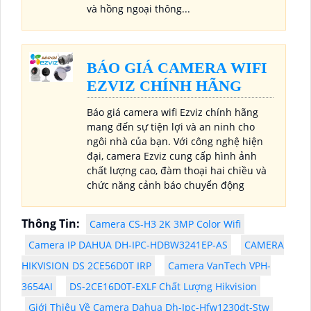
và hồng ngoại thông...
BÁO GIÁ CAMERA WIFI
EZVIZ CHÍNH HÃNG
Báo giá camera wifi Ezviz chính hãng
mang đến sự tiện lợi và an ninh cho
ngôi nhà của bạn. Với công nghệ hiện
đại, camera Ezviz cung cấp hình ảnh
chất lượng cao, đàm thoại hai chiều và
chức năng cảnh báo chuyển động
Thông Tin:
Camera CS-H3 2K 3MP Color Wifi
Camera IP DAHUA DH-IPC-HDBW3241EP-AS
CAMERA
HIKVISION DS 2CE56D0T IRP
Camera VanTech VPH-
3654AI
DS-2CE16D0T-EXLF Chất Lượng Hikvision
Giới Thiệu Về Camera Dahua Dh-Ipc-Hfw1230dt-Stw