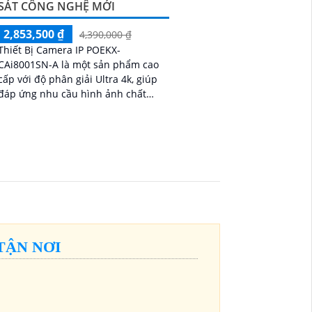
SÁT CÔNG NGHỆ MỚI
2,853,500 ₫
4,390,000 ₫
Thiết Bị Camera IP POEKX-
CAi8001SN-A là một sản phẩm cao
cấp với độ phân giải Ultra 4k, giúp
đáp ứng nhu cầu hình ảnh chất
ượng cao. Với công nghệ thiếu sáng
Starlight, camera...
TẬN NƠI