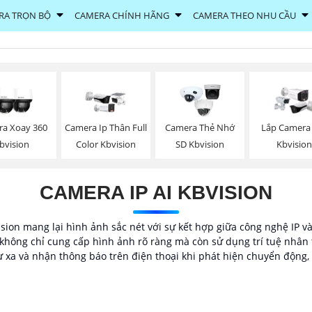
RA TRỌN BỘ
CAMERA CHÍNH HÃNG
CAMERA THEO NHU CẦU
a Xoay 360
Camera Ip Thân Full
Camera Thẻ Nhớ
Lắp Camera
bvision
Color Kbvision
SD Kbvision
Kbvision
CAMERA IP AI KBVISION
sion mang lại hình ảnh sắc nét với sự kết hợp giữa công nghệ IP và
không chỉ cung cấp hình ảnh rõ ràng mà còn sử dụng trí tuệ nhân 
 xa và nhận thông báo trên điện thoại khi phát hiện chuyển động