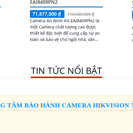
EAI8409PN2
71,877,000 ₫
110,580,000 ₫
B
Camera An Ninh KX-EAi8409PN2 là
một Camera chất lượng cao được
thiết kế đặc biệt để cung cấp sự an
toàn và bảo vệ cho ngôi nhà, văn
phòng hoặc bất kỳ không gian nào.
l
Với độ phân...
TIN TỨC NỔI BẬT
G TÂM BẢO HÀNH CAMERA HIKVISION 