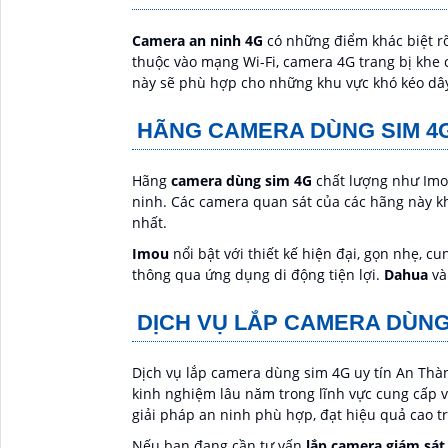
Camera an ninh 4G
có những điểm khác biệt rõ 
thuộc vào mạng Wi-Fi, camera 4G trang bị khe c
này sẽ phù hợp cho những khu vực khó kéo dâ
HÃNG CAMERA DÙNG SIM 4G 
Hãng
camera dùng sim 4G
chất lượng như Imou
ninh. Các camera quan sát của các hãng này kh
nhất.
Imou
nổi bật với thiết kế hiện đại, gọn nhẹ, c
thông qua ứng dụng di động tiện lợi.
Dahua
v
DỊCH VỤ LẮP CAMERA DÙNG 
Dịch vụ lắp camera dùng sim 4G uy tín An Thành
kinh nghiệm lâu năm trong lĩnh vực cung cấp 
giải pháp an ninh phù hợp, đạt hiệu quả cao t
Nếu bạn đang cần tư vấn
lắp camera giám sát