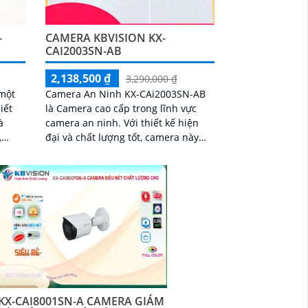
-
CAMERA KBVISION KX-
CAI2003SN-AB
2,138,500 ₫
3,290,000 ₫
một
Camera An Ninh KX-CAi2003SN-AB
iết
là Camera cao cấp trong lĩnh vực
à
camera an ninh. Với thiết kế hiện
đại và chất lượng tốt, camera này
 ảnh
mang đến hình ảnh sắc nét và tươi
hơn nhờ công nghệ CMOS
KX-CAI8001SN-A CAMERA GIÁM