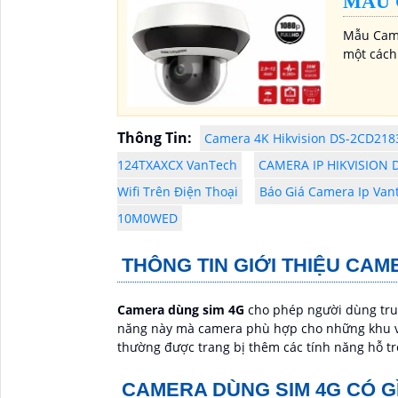
MẪU 
Mẫu Came
một cách
Thông Tin:
Camera 4K Hikvision DS-2CD218
124TXAXCX VanTech
CAMERA IP HIKVISION 
Wifi Trên Điện Thoại
Báo Giá Camera Ip Van
10M0WED
THÔNG TIN GIỚI THIỆU CAM
Camera dùng sim 4G
cho phép người dùng truy
năng này mà camera phù hợp cho những khu vực 
thường được trang bị thêm các tính năng hỗ trợ
CAMERA DÙNG SIM 4G CÓ G