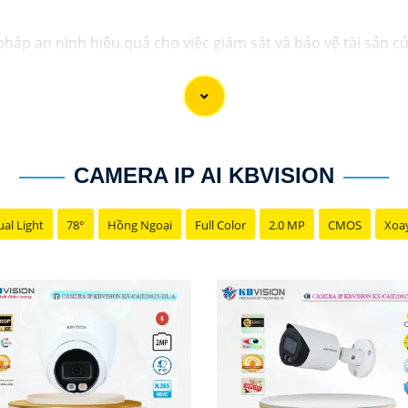
pháp an ninh hiệu quả cho việc giám sát và bảo vệ tài sản 
era quan sát 4G chất lượng với mức giá phù hợp. Dưới đây 
CAMERA IP AI KBVISION
al Light
78°
Hồng Ngoại
Full Color
2.0 MP
CMOS
Xoa