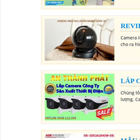
REVI
Camera I
cho ra hì
LẮP 
Chúng tôi
lượng. C