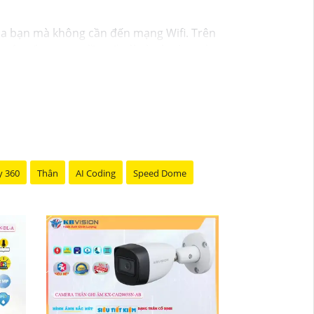
của bạn mà không cần đến mạng Wifi. Trên
là một số camera đề xuất dành cho bạn tham
y 360
Thân
AI Coding
Speed Dome