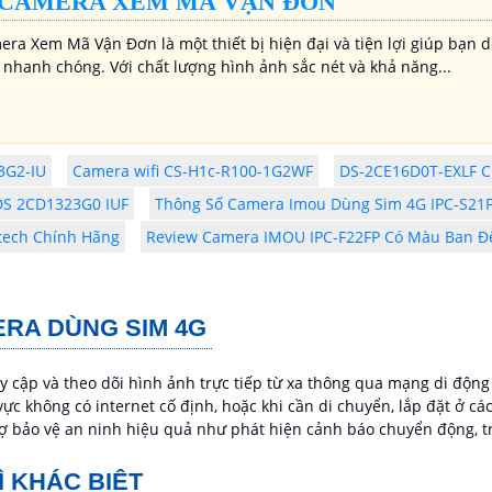
CAMERA XEM MÃ VẬN ĐƠN
ra Xem Mã Vận Đơn là một thiết bị hiện đại và tiện lợi giúp bạn 
 nhanh chóng. Với chất lượng hình ảnh sắc nét và khả năng...
3G2-IU
Camera wifi CS-H1c-R100-1G2WF
DS-2CE16D0T-EXLF Ch
DS 2CD1323G0 IUF
Thông Số Camera Imou Dùng Sim 4G IPC-S21
tech Chính Hãng
Review Camera IMOU IPC-F22FP Có Màu Ban 
ERA DÙNG SIM 4G
 cập và theo dõi hình ảnh trực tiếp từ xa thông qua mạng di động
không có internet cố định, hoặc khi cần di chuyển, lắp đặt ở các v
 bảo vệ an ninh hiệu quả như phát hiện cảnh báo chuyển động, tran
Ì KHÁC BIỆT