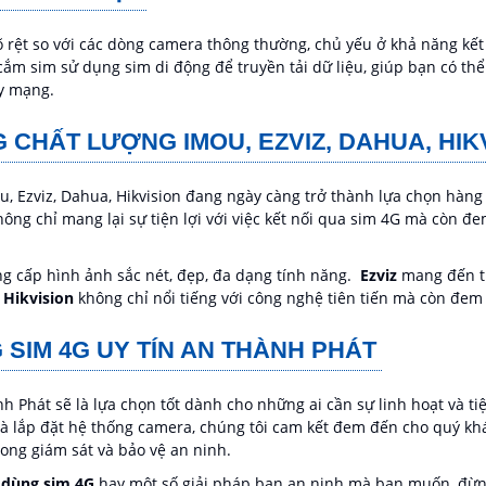
rệt so với các dòng camera thông thường, chủ yếu ở khả năng kết nố
ắm sim sử dụng sim di động để truyền tải dữ liệu, giúp bạn có thể
y mạng.
CHẤT LƯỢNG IMOU, EZVIZ, DAHUA, HIK
, Ezviz, Dahua, Hikvision đang ngày càng trở thành lựa chọn hàng
ông chỉ mang lại sự tiện lợi với việc kết nối qua sim 4G mà còn đ
ung cấp hình ảnh sắc nét, đẹp, đa dạng tính năng.
Ezviz
mang đến tr
à
Hikvision
không chỉ nổi tiếng với công nghệ tiên tiến mà còn đem 
SIM 4G UY TÍN AN THÀNH PHÁT
 Phát sẽ là lựa chọn tốt dành cho những ai cần sự linh hoạt và tiệ
và lắp đặt hệ thống camera, chúng tôi cam kết đem đến cho quý k
rong giám sát và bảo vệ an ninh.
 dùng sim 4G
hay một số giải pháp bạn an ninh mà bạn muốn, đừng