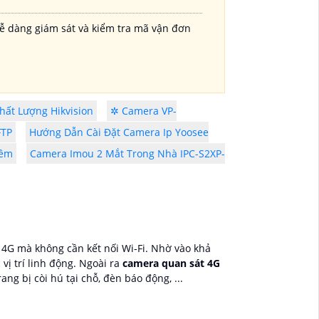
dễ dàng giám sát và kiểm tra mã vận đơn
ất Lượng Hikvision
✲ Camera VP-
FTP
Hướng Dẫn Cài Đặt Camera Ip Yoosee
Đêm
Camera Imou 2 Mắt Trong Nhà IPC-S2XP-
 4G mà không cần kết nối Wi-Fi. Nhờ vào khả
ị trí linh động. Ngoài ra
camera quan sát 4G
g bị còi hú tại chỗ, đèn báo động, ...