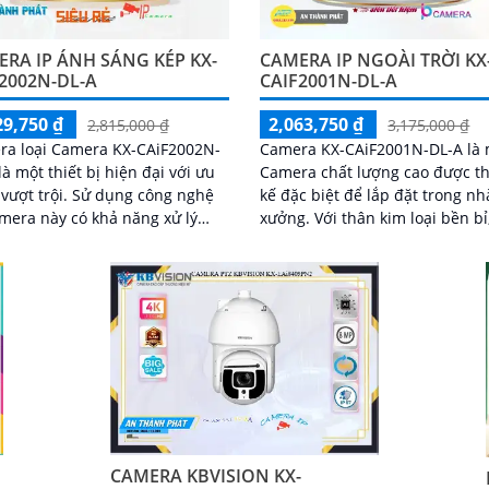
RA IP ÁNH SÁNG KÉP KX-
CAMERA IP NGOÀI TRỜI KX
2002N-DL-A
CAIF2001N-DL-A
29,750 ₫
2,063,750 ₫
2,815,000 ₫
3,175,000 ₫
ra loại Camera KX-CAiF2002N-
Camera KX-CAiF2001N-DL-A là 
là một thiết bị hiện đại với ưu
Camera chất lượng cao được th
rội. Sử dụng công nghệ
kế đặc biệt để lắp đặt trong nh
amera này có khả năng xử lý
xưởng. Với thân kim loại bền bỉ,
ảnh thiếu sáng và cho ra hình
camera này đảm bảo cho hình
ó màu sắc tự nhiên, sống động
chất lượng Full HD 1080P
CAMERA KBVISION KX-