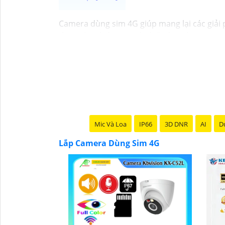
Camera dùng sim 4G giúp mang lại các giải 
thị trường hiện nay có nhiều lựa chọn cam
khảo
Mic Và Loa
IP66
3D DNR
AI
Du
Lắp Camera Dùng Sim 4G