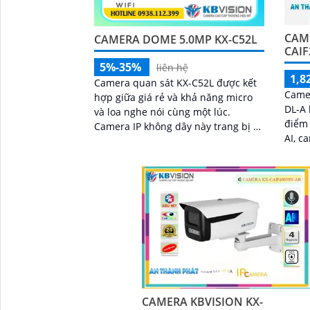
CAME
CAMERA DOME 5.0MP KX-C52L
CAIF
5%-35%
liên hệ
1,8
Camera quan sát KX-C52L được kết
Came
hợp giữa giá rẻ và khả năng micro
DL-A 
và loa nghe nói cùng một lúc.
điểm vượt t
Camera IP không dây này trang bị 2
AI, c
chế độ hồng ngoại và led trợ sáng
hình 
giúp giám sát ban đêm hiệu quả,
ảnh c
thiết kế dome nhỏ gọn cho ra gốc
hơn
nhìn rộng đáng để tham khảo
'
CAMERA KBVISION KX-