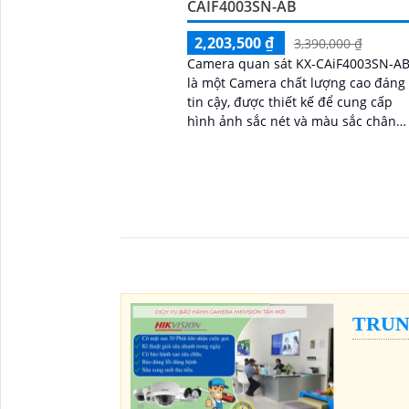
CAIF4003SN-AB
2,203,500 ₫
3,390,000 ₫
Camera quan sát KX-CAiF4003SN-A
là một Camera chất lượng cao đáng
tin cậy, được thiết kế để cung cấp
hình ảnh sắc nét và màu sắc chân
thực. Với độ phân giải cao và góc
nhìn...
TRUN