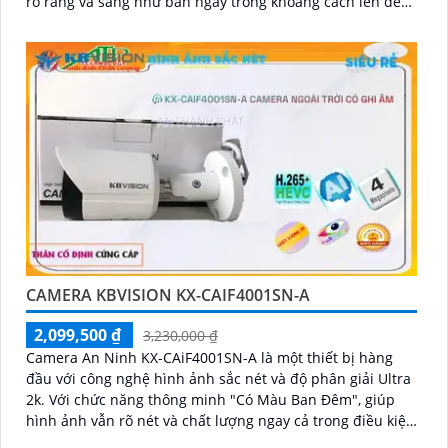
rõ ràng và sáng như ban ngày trong khoảng cách lên đến
30m
CAMERA KBVISION KX-CAIF4001SN-A
2,099,500 ₫
3,230,000 ₫
Camera An Ninh KX-CAiF4001SN-A là một thiết bị hàng
đầu với công nghệ hình ảnh sắc nét và độ phân giải Ultra
2k. Với chức năng thông minh "Có Màu Ban Đêm", giúp
hình ảnh vẫn rõ nét và chất lượng ngay cả trong điều kiện
thiếu ánh sáng