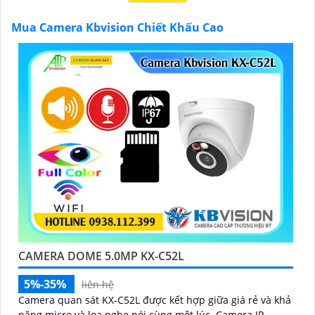
chính hãng với chiết khấu cao nhất trên thị trường.
Hãy đến với chúng tôi để trải nghiệm dịch vụ tốt nhất
Mua Camera Kbvision Chiết Khấu Cao
và nhận được sự tư vấn chuyên nghiệp về giải pháp an
ninh cần thiết!"
Hy vọng những câu giới thiệu trên sẽ giúp bạn thành
công trong việc tiếp cận khách hàng và tăng cơ hội
bán hàng của bạn. Nếu có bất kỳ yêu cầu hay câu hỏi
nào khác, bạn có thể chia sẻ để tôi hỗ trợ bạn tốt hơn!
CAMERA DOME 5.0MP KX-C52L
5%-35%
liên hệ
Camera quan sát KX-C52L được kết hợp giữa giá rẻ và khả
năng micro và loa nghe nói cùng một lúc. Camera IP