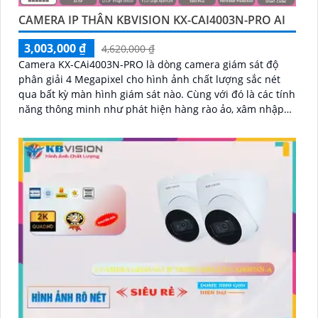
CAMERA IP THÂN KBVISION KX-CAI4003N-PRO AI
3,003,000 ₫
4,620,000 ₫
Camera KX-CAi4003N-PRO là dòng camera giám sát độ
phân giải 4 Megapixel cho hình ảnh chất lượng sắc nét
qua bất kỳ màn hình giám sát nào. Cùng với đó là các tính
năng thông minh như phát hiện hàng rào ảo, xâm nhập
và phân biệt người/xe (SMD Plus), cùng khả năng tìm kiếm
sự kiện thông minh giúp nâng cao hiệu quả giám sát an
ninh