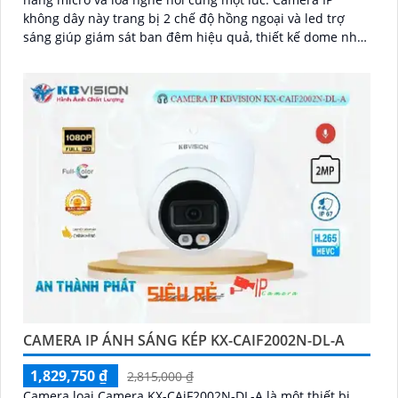
không dây này trang bị 2 chế độ hồng ngoại và led trợ
'
sáng giúp giám sát ban đêm hiệu quả, thiết kế dome nhỏ
gọn cho ra gốc nhìn rộng đáng để tham khảo
CAMERA IP ÁNH SÁNG KÉP KX-CAIF2002N-DL-A
1,829,750 ₫
2,815,000 ₫
Camera loại Camera KX-CAiF2002N-DL-A là một thiết bị