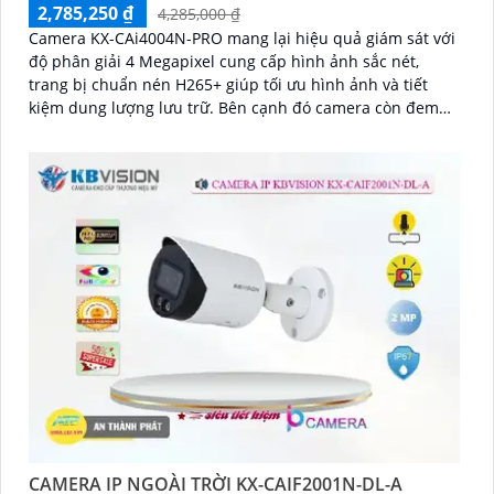
2,785,250 ₫
4,285,000 ₫
Camera KX-CAi4004N-PRO mang lại hiệu quả giám sát với
độ phân giải 4 Megapixel cung cấp hình ảnh sắc nét,
trang bị chuẩn nén H265+ giúp tối ưu hình ảnh và tiết
kiệm dung lượng lưu trữ. Bên cạnh đó camera còn đem
lại khả năng phát hiện thông minh như hàng rào ảo, xâm
nhập, và phân biệt người/xe (SMD Plus) bảo vệ an ninh
hiệu quả
CAMERA IP NGOÀI TRỜI KX-CAIF2001N-DL-A