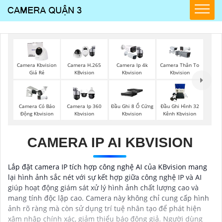
Camera Kbvision
Camera H.265
Camera Ip 4k
Camera Thân To
Giá Rẻ
KBvision
Kbvision
Kbvision
Camera Có Báo
Camera Ip 360
Đầu Ghi 8 Ổ Cứng
Đầu Ghi Hình 32
Động Kbvision
Kbvision
Kbvision
Kênh Kbvision
CAMERA IP AI KBVISION
Lắp đặt camera IP tích hợp công nghệ AI của KBvision mang
lại hình ảnh sắc nét với sự kết hợp giữa công nghệ IP và AI
giúp hoạt động giám sát xử lý hình ảnh chất lượng cao và
mang tính độc lập cao. Camera này không chỉ cung cấp hình
ảnh rõ ràng mà còn sử dụng trí tuệ nhân tạo để phát hiện
xâm nhập chính xác, giảm thiểu báo động giả. Người dùng