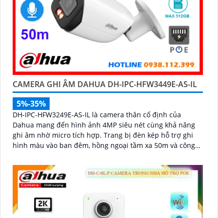
CAMERA GHI ÂM DAHUA DH-IPC-HFW3449E-AS-IL
5%-35%
DH-IPC-HFW3249E-AS-IL là camera thân cố định của
Dahua mang đến hình ảnh 4MP siêu nét cùng khả năng
ghi âm nhờ micro tích hợp. Trang bị đèn kép hỗ trợ ghi
hình màu vào ban đêm, hồng ngoại tầm xa 50m và công
nghệ AI phân biệt chính xác người và xe, camera giúp
giảm thiểu cảnh báo giả hiệu quả