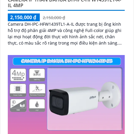
IL 4MP
2,150,000 ₫
2,150,000 ₫
Camera DH-IPC-HFW1439TL1-A-IL được trang bị ống kính
hỗ trợ độ phân giải 4MP và công nghệ Full-color giúp ghi
lại mọi hoạt động đời thực với hình ảnh sắc nét, chân
thực, có màu sắc rõ ràng trong mọi điều kiện ánh sáng.
Ngoài ghi hình ảnh, camera Dahua DH-IPC-HFW1439TL1-
A-IL còn giúp ghi lại âm thanh rõ ràng nhờ trang bị micro