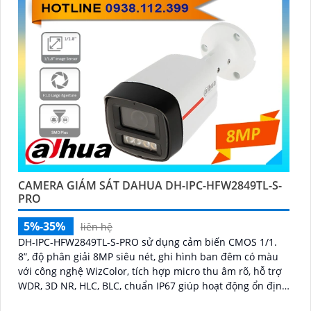
CAMERA GIÁM SÁT DAHUA DH-IPC-HFW2849TL-S-
PRO
5%-35%
liên hệ
DH-IPC-HFW2849TL-S-PRO sử dụng cảm biến CMOS 1/1.
8”, độ phân giải 8MP siêu nét, ghi hình ban đêm có màu
với công nghệ WizColor, tích hợp micro thu âm rõ, hỗ trợ
WDR, 3D NR, HLC, BLC, chuẩn IP67 giúp hoạt động ổn định
ngoài trời trong mọi điều kiện thời tiết