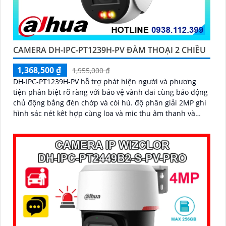
CAMERA DH-IPC-PT1239H-PV ĐÀM THOẠI 2 CHIỀU
1,368,500 ₫
1,955,000 ₫
DH-IPC-PT1239H-PV hỗ trợ phát hiện người và phương
tiện phân biệt rõ ràng với bảo vệ vành đai cùng báo động
chủ động bằng đèn chớp và còi hú. độ phân giải 2MP ghi
hình sác nét kêt hợp cùng loa và mic thu âm thanh và
dàm thoại chát lượng cao