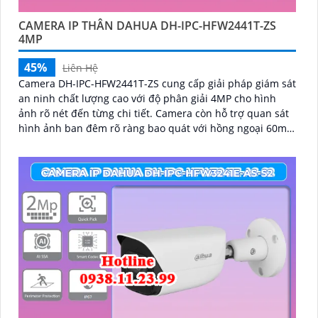
CAMERA IP THÂN DAHUA DH-IPC-HFW2441T-ZS
4MP
45%
Liên Hệ
Camera DH-IPC-HFW2441T-ZS cung cấp giải pháp giám sát
an ninh chất lượng cao với độ phân giải 4MP cho hình
ảnh rõ nét đến từng chi tiết. Camera còn hỗ trợ quan sát
hình ảnh ban đêm rõ ràng bao quát với hồng ngoại 60m,
trang bị tính năng phát hiện thông minh như phát hiện
con người và phương tiện