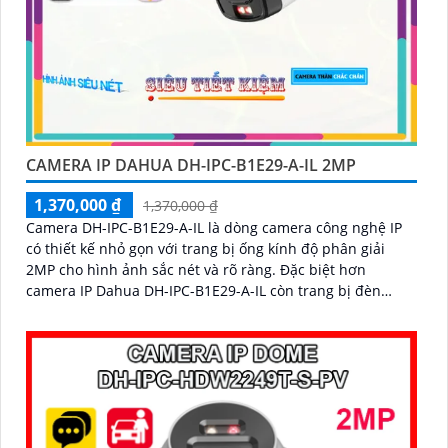
CAMERA IP DAHUA DH-IPC-B1E29-A-IL 2MP
1,370,000 ₫
1,370,000 ₫
Camera DH-IPC-B1E29-A-IL là dòng camera công nghệ IP
có thiết kế nhỏ gọn với trang bị ống kính độ phân giải
2MP cho hình ảnh sắc nét và rõ ràng. Đặc biệt hơn
camera IP Dahua DH-IPC-B1E29-A-IL còn trang bị đèn
chiếu sáng thông minh hỗ trợ giám sát bảo vệ an ninh
ban đêm hiệu quả