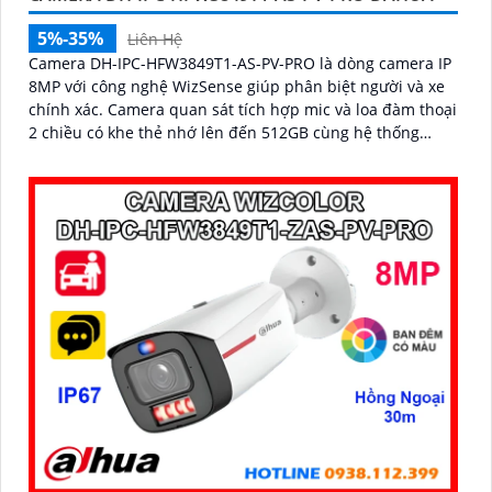
5%-35%
Liên Hệ
Camera DH-IPC-HFW3849T1-AS-PV-PRO là dòng camera IP
8MP với công nghệ WizSense giúp phân biệt người và xe
chính xác. Camera quan sát tích hợp mic và loa đàm thoại
2 chiều có khe thẻ nhớ lên đến 512GB cùng hệ thống
cảnh báo chủ động với đèn xanh đỏ và âm thanh