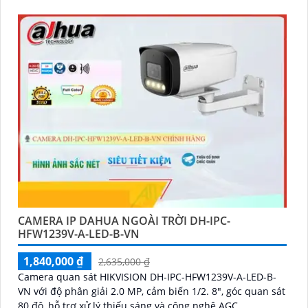
âm thanh giúp bảo vệ an ninh chủ động và hiệu quả
CAMERA IP DAHUA NGOÀI TRỜI DH-IPC-
HFW1239V-A-LED-B-VN
1,840,000 ₫
2,635,000 ₫
Camera quan sát HIKVISION DH-IPC-HFW1239V-A-LED-B-
VN với độ phân giải 2.0 MP, cảm biến 1/2. 8", góc quan sát
80 độ, hỗ trợ xử lý thiếu sáng và công nghệ AGC