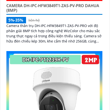
CAMERA DH-IPC-HFW3849T1-ZAS-PV-PRO DAHUA
(8MP)
5%-35%
liên hệ
Camera thân trụ DH-IPC-HFW3849T1-ZAS-PV-PRO với độ
phân giải 8MP tích hợp công nghệ WizColor cho màu sắc
trung thực ngay cả trong điều kiện thiếu sáng. Camera sở
hữu đèn chiếu kép 30m, khe cắm thẻ nhớ 256GB, cùng
tính năng phát hiện thông minh và cảnh báo chủ động,
giúp giám sát hiệu quả và phản ứng kịp thời