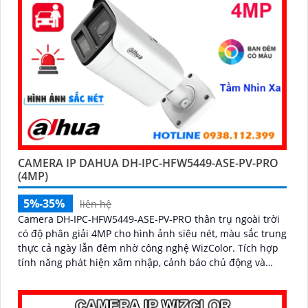
CAMERA IP DAHUA DH-IPC-HFW5449-ASE-PV-PRO
(4MP)
5%-35%
liên hệ
Camera DH-IPC-HFW5449-ASE-PV-PRO thân trụ ngoài trời
có độ phân giải 4MP cho hình ảnh siêu nét, màu sắc trung
thực cả ngày lẫn đêm nhờ công nghệ WizColor. Tích hợp
tính năng phát hiện xâm nhập, cảnh báo chủ động và
đếm người thông minh, camera đảm bảo an ninh toàn
diện cho mọi khu vực