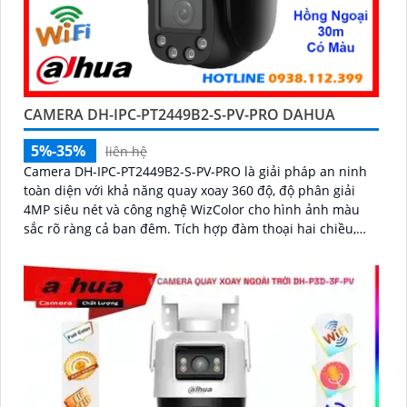
CAMERA DH-IPC-PT2449B2-S-PV-PRO DAHUA
5%-35%
liên hệ
Camera DH-IPC-PT2449B2-S-PV-PRO là giải pháp an ninh
toàn diện với khả năng quay xoay 360 độ, độ phân giải
4MP siêu nét và công nghệ WizColor cho hình ảnh màu
sắc rõ ràng cả ban đêm. Tích hợp đàm thoại hai chiều,
phát hiện thông minh người và phương tiện, cảnh báo
chính xác, hỗ trợ thẻ nhớ lên đến 256GB