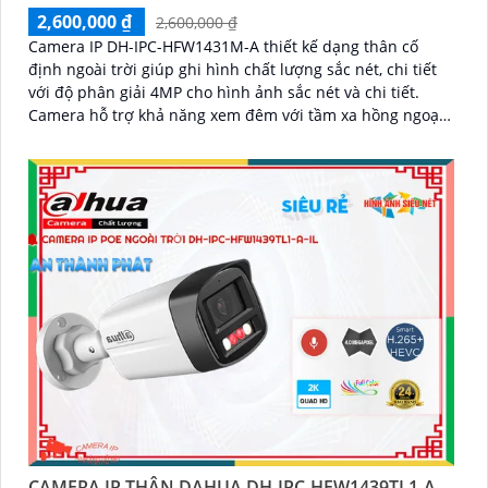
2,600,000 ₫
2,600,000 ₫
Camera IP DH-IPC-HFW1431M-A thiết kế dạng thân cố
định ngoài trời giúp ghi hình chất lượng sắc nét, chi tiết
với độ phân giải 4MP cho hình ảnh sắc nét và chi tiết.
Camera hỗ trợ khả năng xem đêm với tầm xa hồng ngoại
lên đến 80m cùng với đó là tính năng phát hiện con người
giúp bảo vệ an ninh hiệu quả
CAMERA IP THÂN DAHUA DH-IPC-HFW1439TL1-A-