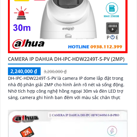
CAMERA IP DAHUA DH-IPC-HDW2249T-S-PV (2MP)
2,240,000 ₫
3,200,000 ₫
DH-IPC-HDW2249T-S-PV là camera IP dome lắp đặt trong
nhà độ phân giải 2MP cho hình ảnh rõ nét và sống động.
Nhờ tích hợp công nghệ hồng ngoại 30m và đèn LED trợ
sáng, camera ghi hình ban đêm với màu sắc chân thực