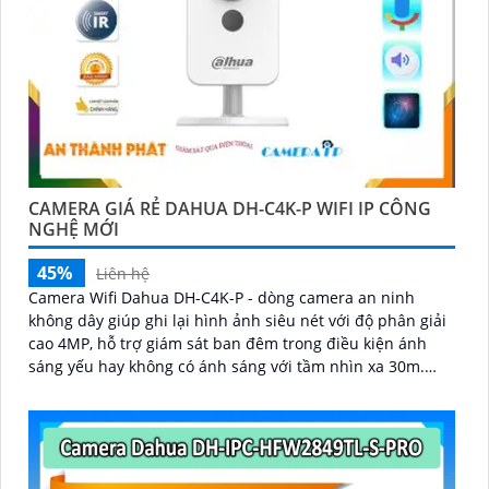
CAMERA GIÁ RẺ DAHUA DH-C4K-P WIFI IP CÔNG
NGHỆ MỚI
45%
Liên hệ
Camera Wifi Dahua DH-C4K-P - dòng camera an ninh
không dây giúp ghi lại hình ảnh siêu nét với độ phân giải
cao 4MP, hỗ trợ giám sát ban đêm trong điều kiện ánh
sáng yếu hay không có ánh sáng với tầm nhìn xa 30m.
Ngoài ra còn trang bị khả năng đàm thoại và phát hiện
con người chính xácCamera quan sát đặc biệt với lưu trữ
dữ liệu tại chỗ qua khe cắm thẻ nhớ Micro SD, IP không
dây, tích hợp chức năng chống cảnh báo chuyển động giả
bằng motion detection và nhận dạng người