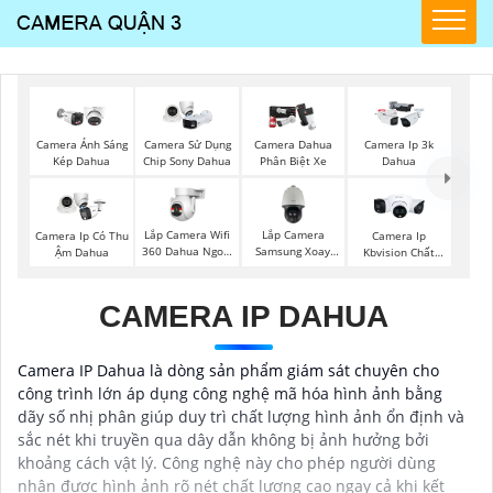
Camera Ánh Sáng
Camera Sử Dụng
Camera Dahua
Camera Ip 3k
Kép Dahua
Chip Sony Dahua
Phân Biệt Xe
Dahua
Lắp Camera Wifi
Lắp Camera
Camera Ip Có Thu
Camera Ip
360 Dahua Ngoài
Samsung Xoay
Ậm Dahua
Kbvision Chất
Trời
360
Lượng
CAMERA IP DAHUA
Camera IP Dahua là dòng sản phẩm giám sát chuyên cho
công trình lớn áp dụng công nghệ mã hóa hình ảnh bằng
dãy số nhị phân giúp duy trì chất lượng hình ảnh ổn định và
sắc nét khi truyền qua dây dẫn không bị ảnh hưởng bởi
khoảng cách vật lý. Công nghệ này cho phép người dùng
nhận được hình ảnh rõ nét chất lượng cao ngay cả khi kết