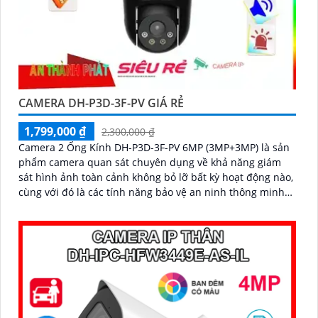
CAMERA DH-P3D-3F-PV GIÁ RẺ
1,799,000 ₫
2,300,000 ₫
Camera 2 Ống Kính DH-P3D-3F-PV 6MP (3MP+3MP) là sản
phẩm camera quan sát chuyên dụng về khả năng giám
sát hình ảnh toàn cảnh không bỏ lỡ bất kỳ hoạt động nào,
cùng với đó là các tính năng bảo vệ an ninh thông minh
như phát hiện người, phương tiện, cảnh báo chủ động còi
hú và đàm thoại 2 chiều